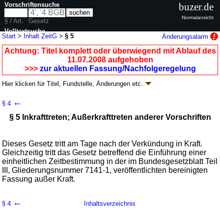
Vorschriftensuche
buzer.de
Normalansicht
§ / Art.
Gesetz
Volltextsuche
Start
>
Inhalt ZeitG
>
§ 5
Änderungsalarm
nur in ZeitG
Achtung: Titel komplett oder überwiegend mit Ablauf des
11.07.2008 aufgehoben
>>>
zur aktuellen Fassung/Nachfolgeregelung
Hier klicken für
Titel, Fundstelle, Änderungen
etc.
§ 5 - Zeitgesetz (ZeitG)
←
§ 4
G. v. 25.07.1978
BGBl. I S. 1110
, 1262; aufgehoben durch
Artikel 3
G. v.
§ 5 Inkrafttreten; Außerkrafttreten anderer Vorschriften
03.07.2008
BGBl. I S. 1185
Geltung ab 01.08.1978; FNA: 7141-7
Zeitbestimmung, Maß- und
Gewichtswesen
1 weitere Fassung
|
Drucksachen / Entwurf / Begründung
|
Dieses Gesetz tritt am Tage nach der Verkündung in Kraft.
Gleichzeitig tritt das Gesetz betreffend die Einführung einer
wird in 6 Vorschriften zitiert
einheitlichen Zeitbestimmung in der im Bundesgesetzblatt Teil
III, Gliederungsnummer 7141-1, veröffentlichten bereinigten
Fassung außer Kraft.
←
§ 4
Inhaltsverzeichnis