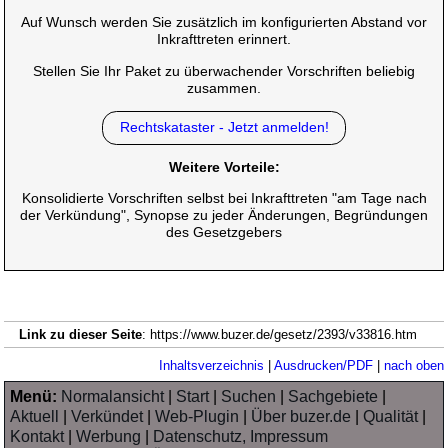
Auf Wunsch werden Sie zusätzlich im konfigurierten Abstand vor
Inkrafttreten erinnert.
Stellen Sie Ihr Paket zu überwachender Vorschriften beliebig
zusammen.
Rechtskataster - Jetzt anmelden!
Weitere Vorteile:
Konsolidierte Vorschriften selbst bei Inkrafttreten "am Tage nach
der Verkündung", Synopse zu jeder Änderungen, Begründungen
des Gesetzgebers
Link zu dieser Seite
: https://www.buzer.de/gesetz/2393/v33816.htm
Inhaltsverzeichnis
|
Ausdrucken/PDF
|
nach oben
Menü:
Normalansicht
|
Start
|
Suchen
|
Sachgebiete
|
Aktuell
|
Verkündet
|
Web-Plugin
|
Über buzer.de
|
Qualität
|
Kontakt
|
Werbung
|
Datenschutz, Impressum