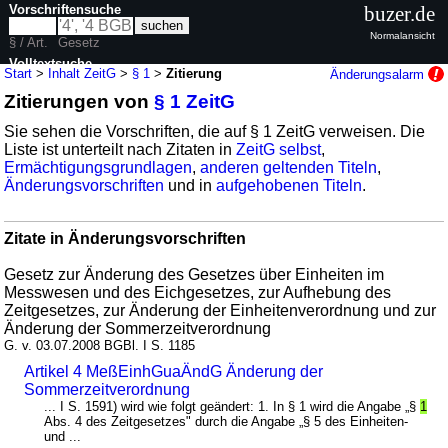
Vorschriftensuche
buzer.de
Normalansicht
§ / Art.
Gesetz
Volltextsuche
Start
>
Inhalt ZeitG
>
§ 1
>
Zitierung
Änderungsalarm
Zitierungen von
§ 1 ZeitG
nur in ZeitG
Sie sehen die Vorschriften, die auf § 1 ZeitG verweisen. Die
Liste ist unterteilt nach Zitaten in
ZeitG selbst
,
Ermächtigungsgrundlagen
,
anderen geltenden Titeln
,
Änderungsvorschriften
und in
aufgehobenen Titeln
.
Zitate in Änderungsvorschriften
Gesetz zur Änderung des Gesetzes über Einheiten im
Messwesen und des Eichgesetzes, zur Aufhebung des
Zeitgesetzes, zur Änderung der Einheitenverordnung und zur
Änderung der Sommerzeitverordnung
G. v. 03.07.2008 BGBl. I S. 1185
Artikel 4 MeßEinhGuaÄndG Änderung der
Sommerzeitverordnung
... I S. 1591) wird wie folgt geändert: 1. In § 1 wird die Angabe „§
1
Abs. 4 des Zeitgesetzes" durch die Angabe „§ 5 des Einheiten-
und ...