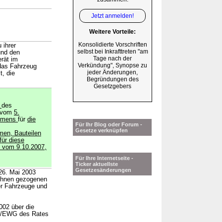
Jetzt anmelden!
Weitere Vorteile:
Konsolidierte Vorschriften
 ihrer
selbst bei Inkrafttreten "am
und den
Tage nach der
rät im
Verkündung", Synopse zu
 das Fahrzeug
jeder Änderungen,
t, die
Begründungen des
Gesetzgebers
G
des
 vom
5.
ahmens
für
die
Für Ihr Blog oder Forum -
Gesetze verknüpfen
men, Bauteilen
für diese
 vom 9.10.2007,
Für Ihre Internetseite -
Ticker aktuellste
Gesetzesänderungen
26. Mai 2003
 ihnen gezogenen
er Fahrzeuge und
002 über die
/61/EWG des Rates