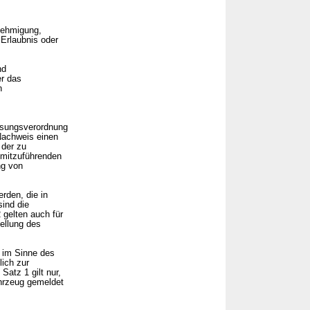
enehmigung,
Erlaubnis oder
nd
er das
n
ssungsverordnung
Nachweis einen
 der zu
 mitzuführenden
ng von
rden, die in
ind die
 gelten auch für
ellung des
, im Sinne des
lich zur
Satz 1 gilt nur,
hrzeug gemeldet