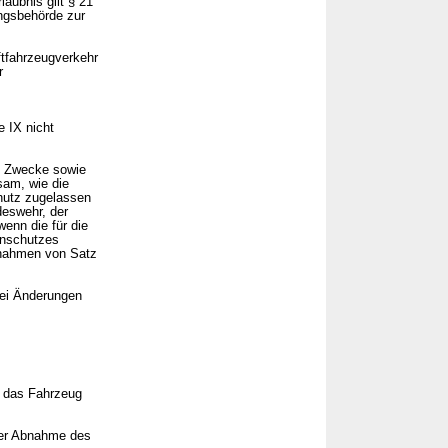
aubnis gilt § 21
ungsbehörde zur
ftfahrzeugverkehr
r
e IX nicht
che Zwecke sowie
sam, wie die
chutz zugelassen
deswehr, der
wenn die für die
enschutzes
snahmen von Satz
bei Änderungen
r das Fahrzeug
der Abnahme des