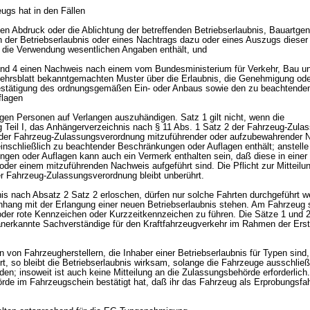
ugs hat in den Fällen
den Abdruck oder die Ablichtung der betreffenden Betriebserlaubnis, Bauartg
er Betriebserlaubnis oder eines Nachtrags dazu oder eines Auszugs dieser 
 die Verwendung wesentlichen Angaben enthält, und
 und 4 einen Nachweis nach einem vom Bundesministerium für Verkehr, Bau u
kehrsblatt bekanntgemachten Muster über die Erlaubnis, die Genehmigung od
Bestätigung des ordnungsgemäßen Ein- oder Anbaus sowie den zu beachtende
flagen
gen Personen auf Verlangen auszuhändigen. Satz 1 gilt nicht, wenn die
 Teil I, das Anhängerverzeichnis nach § 11 Abs. 1 Satz 2 der Fahrzeug-Zula
5 der Fahrzeug-Zulassungsverordnung mitzuführender oder aufzubewahrender 
inschließlich zu beachtender Beschränkungen oder Auflagen enthält; anstelle
en oder Auflagen kann auch ein Vermerk enthalten sein, daß diese in einer
der einem mitzuführenden Nachweis aufgeführt sind. Die Pflicht zur Mitteilu
r Fahrzeug-Zulassungsverordnung bleibt unberührt.
bnis nach Absatz 2 Satz 2 erloschen, dürfen nur solche Fahrten durchgeführt we
ang mit der Erlangung einer neuen Betriebserlaubnis stehen. Am Fahrzeug s
der rote Kennzeichen oder Kurzzeitkennzeichen zu führen. Die Sätze 1 und 2
 anerkannte Sachverständige für den Kraftfahrzeugverkehr im Rahmen der Erst
 von Fahrzeugherstellern, die Inhaber einer Betriebserlaubnis für Typen sind
t, so bleibt die Betriebserlaubnis wirksam, solange die Fahrzeuge ausschließ
n; insoweit ist auch keine Mitteilung an die Zulassungsbehörde erforderlich. 
rde im Fahrzeugschein bestätigt hat, daß ihr das Fahrzeug als Erprobungsfa