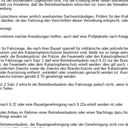
für die Bundeswehr zugelassen sind. Für die Erteilung einer neuen Betriebserl
laß zur Annahme, daß die Betriebserlaubnis erloschen ist, kann die Verwalt
heidung
 Gutachtens eines amtlich anerkannten Sachverständigen, Prüfers für den Kra
 darüber, ob das Fahrzeug den Vorschriften dieser Verordnung entspricht, ode
hrzeugs
mehrere solcher Anordnungen treffen; auch darf eine Prüfplakette nach Anlag
s für Fahrzeuge, die nach ihrer Bauart speziell für militärische oder polizeili
tzes und des Katastrophenschutzes bestimmt sind, bleibt nur so lange wirk
wehr, die Bundespolizei, die Polizei, die Feuerwehr oder den Katastrophens
Für Fahrzeuge nach Satz 1 darf eine Betriebserlaubnis nach § 21 nur der Bun
i, der Feuerwehr oder dem Katastrophenschutz erteilt werden; dies gilt auch, 
olizeilichen Zwecke sowie die Zwecke des Brandschutzes und des Katastroph
oder Ausrüstung entfernt, verändert oder unwirksam gemacht worden ist. Au
zwecke können gemäß § 70 genehmigt werden.
z 2 Satz 2 erlischt die Betriebserlaubnis des Fahrzeugs jedoch nicht, wenn 
n Teilen
 nach § 22 oder eine Bauartgenehmigung nach § 22a erteilt worden ist oder
- oder Anbau im Rahmen einer Betriebserlaubnis oder eines Nachtrags dazu fü
hmigt worden ist
 Betriebserlaubnis, der Bauartgenehmigung oder der Genehmigung nicht von 