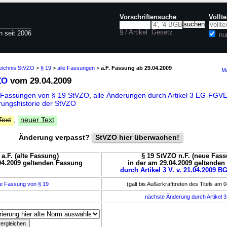
Vorschriftensuche
Vollt
§ / Artikel
Gesetz
n seit 2006
nu
zeichnis StVZO
>
§ 19
>
alle Fassungen
>
a.F. Fassung ab 29.04.2009
Ma
ZO
vom 29.04.2009
 Fassungen von § 19 StVZO
,
alle Änderungen durch Artikel 3 EG-FGV
ungshistorie der StVZO
Text
,
neuer Text
Änderung verpasst?
StVZO hier überwachen!
a.F. (alte Fassung)
§ 19 StVZO n.F. (neue Fass
04.2009 geltenden Fassung
in der am 29.04.2009 geltende
durch Artikel 3 V. v. 21.04.2009 BG
e Fassung von § 19
(galt bis Außerkrafttreten des Titels am 
nächste Änderung durch Artikel 