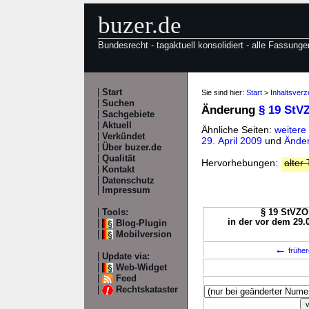
buzer.de
Bundesrecht - tagaktuell konsolidiert - alle Fassunge
Start
Sie sind hier:
Start
>
Inhaltsver
Suchen
Änderung
§ 19 StV
Sachgebiete
Aktuell
Ähnliche Seiten:
weitere
Verkündet
29. April 2009
und
Änder
Über buzer.de
Qualität
Hervorhebungen:
alter 
Kontakt
Datenschutz
Impressum
Tools:
§ 19 StVZO 
in der vor dem 29.
Blog-Plugin
Mobilversion
←
früher
Update via:
Web-Widget
Feed
Rechtskataster