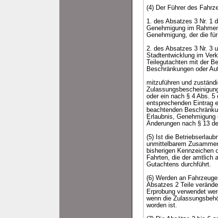
(4) Der Führer des Fahrze
1. des Absatzes 3 Nr. 1 
Genehmigung im Rahmen d
Genehmigung, der die für
2. des Absatzes 3 Nr. 3
Stadtentwicklung im Ver
Teilegutachten mit der 
Beschränkungen oder Au
mitzuführen und zuständi
Zulassungsbescheinigung
oder ein nach § 4 Abs. 
entsprechenden Eintrag e
beachtenden Beschränkung
Erlaubnis, Genehmigung o
Änderungen nach § 13 de
(5) Ist die Betriebserlau
unmittelbarem Zusammenh
bisherigen Kennzeichen o
Fahrten, die der amtlich
Gutachtens durchführt.
(6) Werden an Fahrzeugen
Absatzes 2 Teile veränder
Erprobung verwendet werde
wenn die Zulassungsbehö
worden ist.