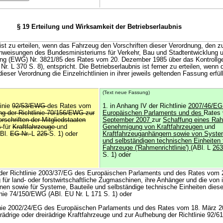
§ 19 Erteilung und Wirksamkeit der Betriebserlaubnis
 ist zu erteilen, wenn das Fahrzeug den Vorschriften dieser Verordnung, den zu
nweisungen des Bundesministeriums für Verkehr, Bau und Stadtentwicklung 
nung (EWG) Nr. 3821/85 des Rates vom 20. Dezember 1985 über das Kontrollge
r. L 370 S. 8), entspricht. Die Betriebserlaubnis ist ferner zu erteilen, wenn
dieser Verordnung die Einzelrichtlinien in ihrer jeweils geltenden Fassung erfüll
(Text neue Fassung)
linie
92/53/EWG
des Rates vom
1. in Anhang IV der Richtlinie
2007/46/E
g der Richtlinie 70/156/EWG zur
Europäischen Parlaments und des
Rates
rschriften der Mitgliedstaaten
September 2007
zur
Schaffung eines R
is
für
Kraftfahrzeuge
und
Genehmigung von Kraftfahrzeugen
und
ABl.
EG Nr.
L
225
S. 1) oder
Kraftfahrzeuganhängern sowie von Syste
und selbständigen technischen Einheiten 
Fahrzeuge ('Rahmenrichtlinie')
(ABl. L
263
S. 1) oder
B der Richtlinie 2003/37/EG des Europäischen Parlaments und des Rates vom 
für land- oder forstwirtschaftliche Zugmaschinen, ihre Anhänger und die von
en sowie für Systeme, Bauteile und selbständige technische Einheiten dies
inie 74/150/EWG (ABl. EU Nr. L 171 S. 1) oder
linie 2002/24/EG des Europäischen Parlaments und des Rates vom 18. März 2
ädrige oder dreirädrige Kraftfahrzeuge und zur Aufhebung der Richtlinie 92