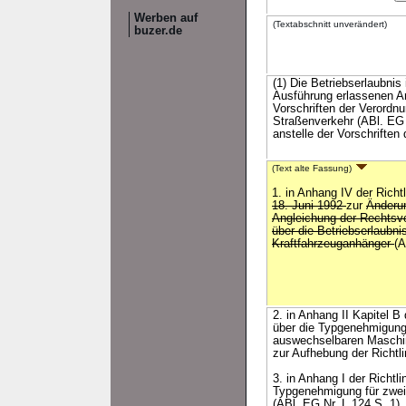
Werben auf
(Textabschnitt unverändert)
buzer.de
(1) Die Betriebserlaubnis
Ausführung erlassenen A
Vorschriften der Verord
Straßenverkehr (ABl. EG N
anstelle der Vorschriften 
(Text alte Fassung)
1. in Anhang IV der Richt
18. Juni 1992
zur
Änderun
Angleichung der Rechtsvo
über die Betriebserlaubn
Kraftfahrzeuganhänger
(
2. in Anhang II Kapitel 
über die Typgenehmigung 
auswechselbaren Maschin
zur Aufhebung der Richtl
3. in Anhang I der Richt
Typgenehmigung für zweir
(ABl. EG Nr. L 124 S. 1)