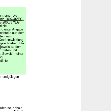
nt sind. Die
linie 2007/46/EG,
nie 2003/37/EG
linie
ird unter Angabe
ndstelle aus dem
ften vom
Stadtentwicklung
tgeschrieben. Die
d jeweils ab dem
t treten und
 Soweit in einer
ng
tlinie
er endgültigen
rden ist, sobald