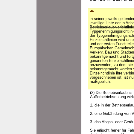
in seiner jeweils geltend
jeweilige Liste der in Anh
Betriebserlaubnisrichtli
Typgenehmigungsrichtlini
der Typgenehmigungsrich
Einzelrichtlinien wird u
und der ersten Fundstell
Europäischen Gemeinscha
Verkehr, Bau und Stadten
bekanntgemacht und fortg
genannten Einzelrichtlini
anzuwenden, zu dem sie i
bekanntgemacht worden si
Einzelrichtlinie ihre ver
vorgeschrieben ist, ist nur
maßgeblich.
(2) Die Betriebserlaubnis
Außerbetriebsetzung wir
1. die in der Betriebserl
2. eine Gefährdung von V
3. das Abgas- oder Geräu
Sie erlischt ferner für F