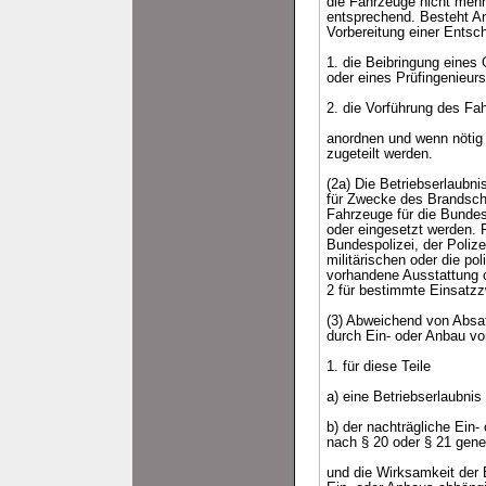
die Fahrzeuge nicht mehr 
entsprechend. Besteht An
Vorbereitung einer Entsc
1. die Beibringung eines
oder eines Prüfingenieurs
2. die Vorführung des Fa
anordnen und wenn nötig 
zugeteilt werden.
(2a) Die Betriebserlaubni
für Zwecke des Brandschu
Fahrzeuge für die Bundes
oder eingesetzt werden. 
Bundespolizei, der Polize
militärischen oder die p
vorhandene Ausstattung 
2 für bestimmte Einsatz
(3) Abweichend von Absat
durch Ein- oder Anbau vo
1. für diese Teile
a) eine Betriebserlaubnis
b) der nachträgliche Ein
nach § 20 oder § 21 gene
und die Wirksamkeit der