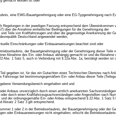
ig gemacht worden ist oder
laubnis, eine EWG-Bauartgenehmigung oder eine EG-Typgenehmigung nach E
h Regelungen in der jeweiligen Fassung entsprechend dem Übereinkommen 
57) über die Annahme einheitlicher Bedingungen für die Genehmigung der
und Teile von Kraftfahrzeugen und über die gegenseitige Anerkennung der 
ndesrepublik Deutschland angewendet werden,
ventuelle Einschränkungen oder Einbauanweisungen beachtet sind oder
Betriebserlaubnis, der Bauartgenehmigung oder der Genehmigung dieser Teile
einer Abnahme des Ein- oder Anbaus abhängig gemacht ist und die Abnahme 
2 Abs. 1 Satz 5, auch in Verbindung mit § 22a Abs. 1a, bestätigt worden ist 
m Teil gegeben ist, für das ein Gutachten eines Technischen Dienstes nach An
es Fahrzeugs bei bestimmungsgemäßem Ein- oder Anbau dieser Teile (Teilegut
egebene Verwendungsbereich eingehalten wird und
oder Anbaus unverzüglich durch einen amtlich anerkannten Sachverständigen 
 oder durch einen Kraftfahrzeugsachverständigen oder Angestellten nach Nu
t und der ordnungsgemäße Ein- oder Anbau entsprechend § 22 Abs. 1 Satz 5 
nd Absatz 2 Satz 3 gilt entsprechend.
Nummer 1 oder 2 in der Betriebserlaubnis, der Bauartgenehmigung oder der 
gen oder Einbauanweisungen nicht eingehalten, erlischt die Betriebserlaubni