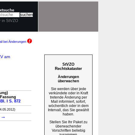
extsuche
r in StVZO
il bei Änderungen
EV am
StVZO
Rechtskataster
Änderungen
überwachen
Sie werden über jede
ung)
verkündete oder in Kraft
n Fassung
tretende Änderung per
Bl. I S. 872
Mail informiert, sofort,
wöchentlich oder in dem
04.05.2012)
Intervall, das Sie gewählt
haben.
→
3
Stellen Sie Ihr Paket zu
überwachender
Vorschriften beliebig
zusammen.