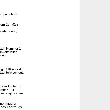
uropäischem
vom 20. März
Genehmigung,
 nach Nummer 1
unverzüglich
oder
lage XIX über die
achten) vorliegt,
oder Prüfer für
mmer 4 der
bestätigt worden
Genehmigung
s des Fahrzeugs.