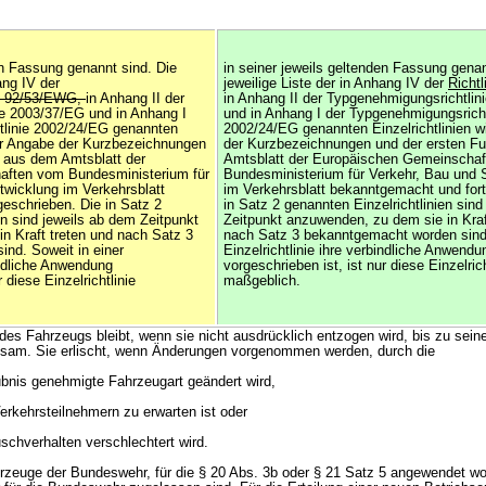
en Fassung genannt sind. Die
in seiner jeweils geltenden Fassung genan
ang IV der
jeweilige Liste der in Anhang IV der
Richt
nie 92/53/EWG,
in Anhang II der
in Anhang II der Typgenehmigungsrichtli
e 2003/37/EG und in Anhang I
und in Anhang I der Typgenehmigungsricht
tlinie 2002/24/EG genannten
2002/24/EG genannten Einzelrichtlinien w
nter Angabe der Kurzbezeichnungen
der Kurzbezeichnungen und der ersten Fu
e aus dem Amtsblatt der
Amtsblatt der Europäischen Gemeinscha
ften vom Bundesministerium für
Bundesministerium für Verkehr, Bau und 
twicklung im Verkehrsblatt
im Verkehrsblatt bekanntgemacht und for
eschrieben. Die in Satz 2
in Satz 2 genannten Einzelrichtlinien sin
en sind jeweils ab dem Zeitpunkt
Zeitpunkt anzuwenden, zu dem sie in Kraf
n Kraft treten und nach Satz 3
nach Satz 3 bekanntgemacht worden sind.
nd. Soweit in einer
Einzelrichtlinie ihre verbindliche Anwendu
bindliche Anwendung
vorgeschrieben ist, ist nur diese Einzelrich
 diese Einzelrichtlinie
maßgeblich.
 des Fahrzeugs bleibt, wenn sie nicht ausdrücklich entzogen wird, bis zu sein
ksam. Sie erlischt, wenn Änderungen vorgenommen werden, durch die
aubnis genehmigte Fahrzeugart geändert wird,
erkehrsteilnehmern zu erwarten ist oder
schverhalten verschlechtert wird.
ahrzeuge der Bundeswehr, für die § 20 Abs. 3b oder § 21 Satz 5 angewendet wo