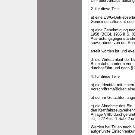
Ein- oder Anbaus abhäng
2. für diese Teile
a) eine EWG-Betriebser
Gemeinschaftsrecht oder
b) eine Genehmigung nac
1958 (BGBl. 1965 II S. 8
Ausrüstungsgegenstände 
soweit diese von der Bu
erteilt worden ist und e
3. die Wirksamkeit der 
Buchstabe a oder b von 
durchgeführt und nach § 2
4. für diese Teile
a) die Identität mit eine
Vorschriftsmäßigkeit ein
b) der im Gutachten ang
c) die Abnahme des Ein- 
den Kraftfahrzeugverkehr
Anlage VIIIb durchgeführ
ist; § 22 Abs. 1 Satz 2 u
Werden bei Teilen nach 
aufgeführte Einschränkun