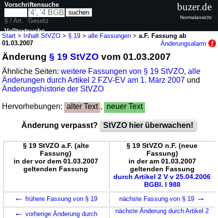
Vorschriftensuche
buzer.de
Normalansicht
§ / Art.
Gesetz
Volltextsuche
Start
>
Inhalt StVZO
>
§ 19
>
alle Fassungen
>
a.F. Fassung ab
01.03.2007
Änderungsalarm
nur in StVZO
Änderung
§ 19 StVZO
vom 01.03.2007
Ähnliche Seiten:
weitere Fassungen von § 19 StVZO
,
alle
Änderungen durch Artikel 2 FZV-EV am 1. März 2007
und
Änderungshistorie der StVZO
Hervorhebungen:
alter Text
,
neuer Text
Änderung verpasst?
StVZO hier überwachen!
§ 19 StVZO a.F. (alte
§ 19 StVZO n.F. (neue
Fassung)
Fassung)
in der vor dem 01.03.2007
in der am 01.03.2007
geltenden Fassung
geltenden Fassung
durch Artikel 2 V v 25.04.2006
BGBl. I 988
←
→
frühere Fassung von § 19
nächste Fassung von § 19
←
nächste Änderung durch Artikel 2
vorherige Änderung durch