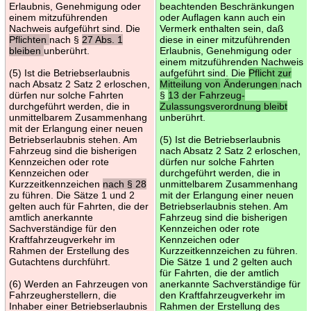
Erlaubnis, Genehmigung oder
beachtenden Beschränkungen
einem mitzuführenden
oder Auflagen kann auch ein
Nachweis aufgeführt sind. Die
Vermerk enthalten sein, daß
Pflichten
nach §
27 Abs. 1
diese in einer mitzuführenden
bleiben
unberührt.
Erlaubnis, Genehmigung oder
einem mitzuführenden Nachweis
(5) Ist die Betriebserlaubnis
aufgeführt sind. Die
Pflicht zur
nach Absatz 2 Satz 2 erloschen,
Mitteilung von Änderungen
nach
dürfen nur solche Fahrten
§
13 der Fahrzeug-
durchgeführt werden, die in
Zulassungsverordnung bleibt
unmittelbarem Zusammenhang
unberührt.
mit der Erlangung einer neuen
Betriebserlaubnis stehen. Am
(5) Ist die Betriebserlaubnis
Fahrzeug sind die bisherigen
nach Absatz 2 Satz 2 erloschen,
Kennzeichen oder rote
dürfen nur solche Fahrten
Kennzeichen oder
durchgeführt werden, die in
Kurzzeitkennzeichen
nach § 28
unmittelbarem Zusammenhang
zu führen. Die Sätze 1 und 2
mit der Erlangung einer neuen
gelten auch für Fahrten, die der
Betriebserlaubnis stehen. Am
amtlich anerkannte
Fahrzeug sind die bisherigen
Sachverständige für den
Kennzeichen oder rote
Kraftfahrzeugverkehr im
Kennzeichen oder
Rahmen der Erstellung des
Kurzzeitkennzeichen zu führen.
Gutachtens durchführt.
Die Sätze 1 und 2 gelten auch
für Fahrten, die der amtlich
(6) Werden an Fahrzeugen von
anerkannte Sachverständige für
Fahrzeugherstellern, die
den Kraftfahrzeugverkehr im
Inhaber einer Betriebserlaubnis
Rahmen der Erstellung des