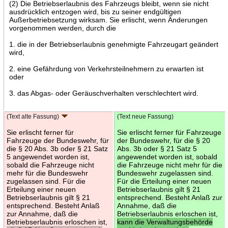
(2) Die Betriebserlaubnis des Fahrzeugs bleibt, wenn sie nicht
ausdrücklich entzogen wird, bis zu seiner endgültigen
Außerbetriebsetzung wirksam. Sie erlischt, wenn Änderungen
vorgenommen werden, durch die
1. die in der Betriebserlaubnis genehmigte Fahrzeugart geändert
wird,
2. eine Gefährdung von Verkehrsteilnehmern zu erwarten ist
oder
3. das Abgas- oder Geräuschverhalten verschlechtert wird.
(Text alte Fassung)
(Text neue Fassung)
Sie erlischt ferner für
Sie erlischt ferner für Fahrzeuge
Fahrzeuge der Bundeswehr, für
der Bundeswehr, für die § 20
die § 20 Abs. 3b oder § 21 Satz
Abs. 3b oder § 21 Satz 5
5 angewendet worden ist,
angewendet worden ist, sobald
sobald die Fahrzeuge nicht
die Fahrzeuge nicht mehr für die
mehr für die Bundeswehr
Bundeswehr zugelassen sind.
zugelassen sind. Für die
Für die Erteilung einer neuen
Erteilung einer neuen
Betriebserlaubnis gilt § 21
Betriebserlaubnis gilt § 21
entsprechend. Besteht Anlaß zur
entsprechend. Besteht Anlaß
Annahme, daß die
zur Annahme, daß die
Betriebserlaubnis erloschen ist,
Betriebserlaubnis erloschen ist,
kann die Verwaltungsbehörde