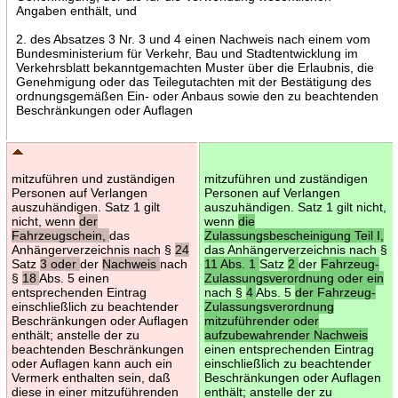
Angaben enthält, und
2. des Absatzes 3 Nr. 3 und 4 einen Nachweis nach einem vom
Bundesministerium für Verkehr, Bau und Stadtentwicklung im
Verkehrsblatt bekanntgemachten Muster über die Erlaubnis, die
Genehmigung oder das Teilegutachten mit der Bestätigung des
ordnungsgemäßen Ein- oder Anbaus sowie den zu beachtenden
Beschränkungen oder Auflagen
mitzuführen und zuständigen
mitzuführen und zuständigen
Personen auf Verlangen
Personen auf Verlangen
auszuhändigen. Satz 1 gilt
auszuhändigen. Satz 1 gilt nicht,
nicht, wenn
der
wenn
die
Fahrzeugschein,
das
Zulassungsbescheinigung Teil I,
Anhängerverzeichnis nach §
24
das Anhängerverzeichnis nach §
Satz
3 oder
der
Nachweis
nach
11 Abs. 1
Satz
2
der
Fahrzeug-
§
18
Abs. 5 einen
Zulassungsverordnung oder ein
entsprechenden Eintrag
nach §
4
Abs. 5
der Fahrzeug-
einschließlich zu beachtender
Zulassungsverordnung
Beschränkungen oder Auflagen
mitzuführender oder
enthält; anstelle der zu
aufzubewahrender Nachweis
beachtenden Beschränkungen
einen entsprechenden Eintrag
oder Auflagen kann auch ein
einschließlich zu beachtender
Vermerk enthalten sein, daß
Beschränkungen oder Auflagen
diese in einer mitzuführenden
enthält; anstelle der zu