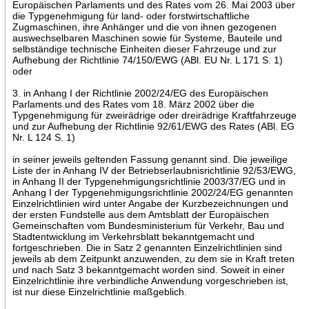
Europäischen Parlaments und des Rates vom 26. Mai 2003 über
die Typgenehmigung für land- oder forstwirtschaftliche
Zugmaschinen, ihre Anhänger und die von ihnen gezogenen
auswechselbaren Maschinen sowie für Systeme, Bauteile und
selbständige technische Einheiten dieser Fahrzeuge und zur
Aufhebung der Richtlinie 74/150/EWG (ABl. EU Nr. L 171 S. 1)
oder
3. in Anhang I der Richtlinie 2002/24/EG des Europäischen
Parlaments und des Rates vom 18. März 2002 über die
Typgenehmigung für zweirädrige oder dreirädrige Kraftfahrzeuge
und zur Aufhebung der Richtlinie 92/61/EWG des Rates (ABl. EG
Nr. L 124 S. 1)
in seiner jeweils geltenden Fassung genannt sind. Die jeweilige
Liste der in Anhang IV der Betriebserlaubnisrichtlinie 92/53/EWG,
in Anhang II der Typgenehmigungsrichtlinie 2003/37/EG und in
Anhang I der Typgenehmigungsrichtlinie 2002/24/EG genannten
Einzelrichtlinien wird unter Angabe der Kurzbezeichnungen und
der ersten Fundstelle aus dem Amtsblatt der Europäischen
Gemeinschaften vom Bundesministerium für Verkehr, Bau und
Stadtentwicklung im Verkehrsblatt bekanntgemacht und
fortgeschrieben. Die in Satz 2 genannten Einzelrichtlinien sind
jeweils ab dem Zeitpunkt anzuwenden, zu dem sie in Kraft treten
und nach Satz 3 bekanntgemacht worden sind. Soweit in einer
Einzelrichtlinie ihre verbindliche Anwendung vorgeschrieben ist,
ist nur diese Einzelrichtlinie maßgeblich.