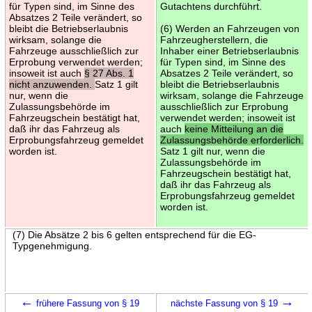
für Typen sind, im Sinne des
Gutachtens durchführt.
Absatzes 2 Teile verändert, so
bleibt die Betriebserlaubnis
(6) Werden an Fahrzeugen von
wirksam, solange die
Fahrzeugherstellern, die
Fahrzeuge ausschließlich zur
Inhaber einer Betriebserlaubnis
Erprobung verwendet werden;
für Typen sind, im Sinne des
insoweit ist auch
§ 27 Abs. 1
Absatzes 2 Teile verändert, so
nicht anzuwenden.
Satz 1 gilt
bleibt die Betriebserlaubnis
nur, wenn die
wirksam, solange die Fahrzeuge
Zulassungsbehörde im
ausschließlich zur Erprobung
Fahrzeugschein bestätigt hat,
verwendet werden; insoweit ist
daß ihr das Fahrzeug als
auch
keine Mitteilung an die
Erprobungsfahrzeug gemeldet
Zulassungsbehörde erforderlich.
worden ist.
Satz 1 gilt nur, wenn die
Zulassungsbehörde im
Fahrzeugschein bestätigt hat,
daß ihr das Fahrzeug als
Erprobungsfahrzeug gemeldet
worden ist.
(7) Die Absätze 2 bis 6 gelten entsprechend für die EG-
Typgenehmigung.
←
→
frühere Fassung von § 19
nächste Fassung von § 19