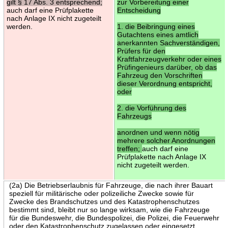
gilt § 17 Abs. 3 entsprechend;
zur Vorbereitung einer
auch darf eine Prüfplakette
Entscheidung
nach Anlage IX nicht zugeteilt
werden.
1. die Beibringung eines
Gutachtens eines amtlich
anerkannten Sachverständigen,
Prüfers für den
Kraftfahrzeugverkehr oder eines
Prüfingenieurs darüber, ob das
Fahrzeug den Vorschriften
dieser Verordnung entspricht,
oder
2. die Vorführung des
Fahrzeugs
anordnen und wenn nötig
mehrere solcher Anordnungen
treffen;
auch darf eine
Prüfplakette nach Anlage IX
nicht zugeteilt werden.
(2a) Die Betriebserlaubnis für Fahrzeuge, die nach ihrer Bauart
speziell für militärische oder polizeiliche Zwecke sowie für
Zwecke des Brandschutzes und des Katastrophenschutzes
bestimmt sind, bleibt nur so lange wirksam, wie die Fahrzeuge
für die Bundeswehr, die Bundespolizei, die Polizei, die Feuerwehr
oder den Katastrophenschutz zugelassen oder eingesetzt