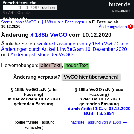
Vorschriftensuche
buzer.de
Normalansicht
§ / Art.
Gesetz
Volltextsuche
Start
>
Inhalt VwGO
>
§ 188b
>
alle Fassungen
>
a.F. Fassung ab
10.12.2020
Änderungsalarm
nur in VwGO
Änderung
§ 188b VwGO
vom 10.12.2020
Ähnliche Seiten:
weitere Fassungen von § 188b VwGO
,
alle
Änderungen durch Artikel 1 InvBeG am 10. Dezember 2020
und
Änderungshistorie der VwGO
Hervorhebungen:
alter Text
,
neuer Text
Änderung verpasst?
VwGO hier überwachen!
§ 188b VwGO a.F. (alte
§ 188b VwGO n.F. (neue
Fassung)
Fassung)
in der vor dem 10.12.2020
in der am 10.12.2020
geltenden Fassung
geltenden Fassung
durch Artikel 1 G. v. 03.12.2020
BGBl. I S. 2694
→
(keine frühere Fassung
nächste Fassung von § 188b
vorhanden)