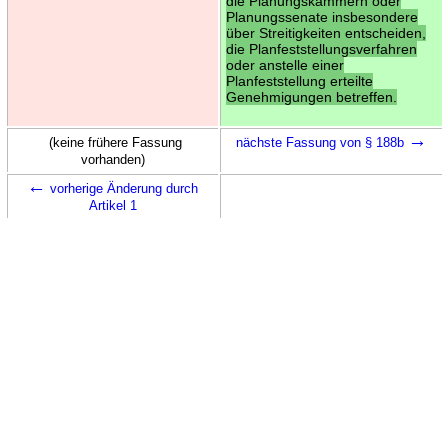
die Planungskammern oder
Planungssenate insbesondere
über Streitigkeiten entscheiden,
die Planfeststellungsverfahren
oder anstelle einer
Planfeststellung erteilte
Genehmigungen betreffen.
→
(keine frühere Fassung
nächste Fassung von § 188b
vorhanden)
←
vorherige Änderung durch
Artikel 1