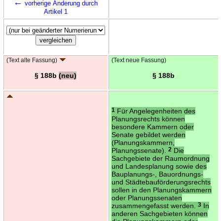
←
vorherige Änderung durch
Artikel 1
(Text alte Fassung)
(Text neue Fassung)
§ 188b
(neu)
§ 188b
1
Für Angelegenheiten des
Planungsrechts können
besondere Kammern oder
Senate gebildet werden
(Planungskammern,
Planungssenate).
2
Die
Sachgebiete der Raumordnung
und Landesplanung sowie des
Bauplanungs-, Bauordnungs-
und Städtebauförderungsrechts
sollen in den Planungskammern
oder Planungssenaten
zusammengefasst werden.
3
In
anderen Sachgebieten können