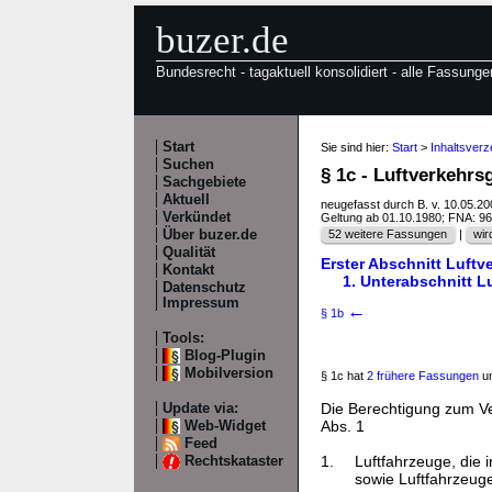
buzer.de
Bundesrecht - tagaktuell konsolidiert - alle Fassunge
Start
Sie sind hier:
Start
>
Inhaltsverz
Suchen
§ 1c - Luftverkehrs
Sachgebiete
Aktuell
neugefasst durch B. v. 10.05.2
Verkündet
Geltung ab 01.10.1980; FNA: 9
Über buzer.de
52 weitere Fassungen
|
wir
Qualität
Erster Abschnitt Luftv
Kontakt
1. Unterabschnitt L
Datenschutz
Impressum
←
§ 1b
Tools:
Blog-Plugin
Mobilversion
§ 1c hat
2 frühere Fassungen
un
Die Berechtigung zum V
Update via:
Abs. 1
Web-Widget
Feed
1.
Luftfahrzeuge, die 
Rechtskataster
sowie Luftfahrzeug