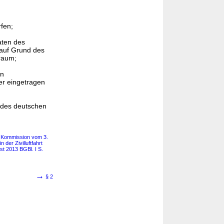
fen;
aten des
 auf Grund des
raum;
en
er eingetragen
 des deutschen
r Kommission vom 3.
der Zivilluftfahrt
t 2013 BGBl. I S.
→
§ 2