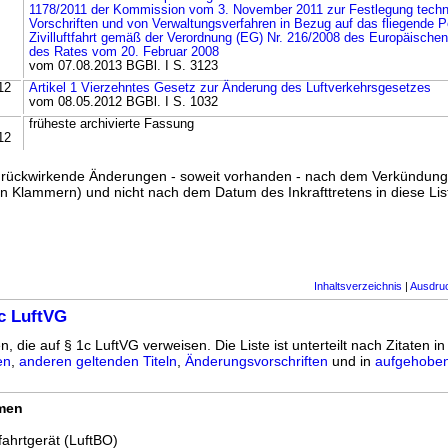
1178/2011 der Kommission vom 3. November 2011 zur Festlegung techn
Vorschriften und von Verwaltungsverfahren in Bezug auf das fliegende P
Zivilluftfahrt gemäß der Verordnung (EG) Nr. 216/2008 des Europäische
des Rates vom 20. Februar 2008
vom 07.08.2013 BGBl. I S. 3123
12
Artikel 1 Vierzehntes Gesetz zur Änderung des Luftverkehrsgesetzes
vom 08.05.2012 BGBl. I S. 1032
früheste archivierte Fassung
12
ss rückwirkende Änderungen - soweit vorhanden - nach dem Verkündun
n Klammern) und nicht nach dem Datum des Inkrafttretens in diese List
Inhaltsverzeichnis
|
Ausdru
c LuftVG
n, die auf § 1c LuftVG verweisen. Die Liste ist unterteilt nach Zitaten i
en
,
anderen geltenden Titeln
,
Änderungsvorschriften
und in
aufgehoben
rmen
fahrtgerät (LuftBO)