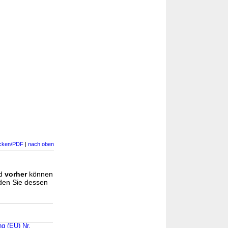
cken/PDF
|
nach oben
d
vorher
können
nden Sie dessen
ng (EU) Nr.