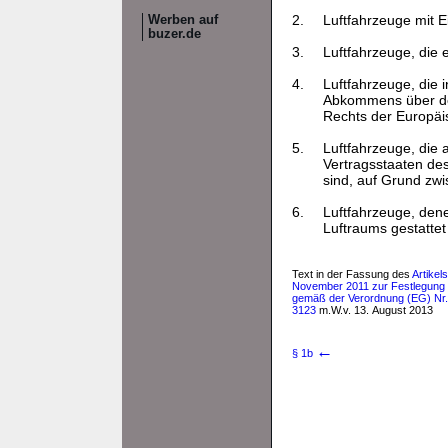
2.
Luftfahrzeuge mit 
Werben auf
buzer.de
3.
Luftfahrzeuge, die 
4.
Luftfahrzeuge, die 
Abkommens über den
Rechts der Europä
5.
Luftfahrzeuge, die
Vertragsstaaten de
sind, auf Grund zwi
6.
Luftfahrzeuge, den
Luftraums gestattet 
Text in der Fassung des
Artikel
November 2011 zur Festlegung te
gemäß der Verordnung (EG) Nr. 
3123
m.W.v. 13. August 2013
←
§ 1b