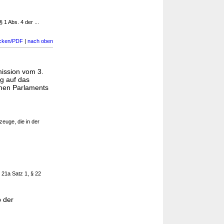
 1 Abs. 4 der ...
cken/PDF
|
nach oben
ission vom 3.
g auf das
chen Parlaments
zeuge, die in der
 21a Satz 1, § 22
b der