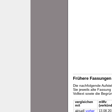
Frühere Fassungen
Die nachfolgende Aufstel
Sie jeweils alte Fassun
Volltext sowie die Begr
vergleichen
mWv
mit
(verkünd
aktuell
vorher
13.08.20