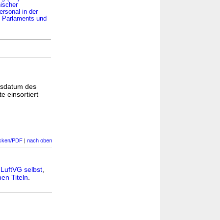
ischer
ersonal in der
n Parlaments und
gsdatum des
e einsortiert
cken/PDF
|
nach oben
n
LuftVG selbst
,
en Titeln
.