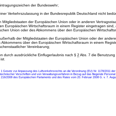
Eintragungszeichen der Bundeswehr;
einer Verkehrszulassung in der Bundesrepublik Deutschland nicht bedür
in Mitgliedstaaten der Europäischen Union oder in anderen Vertragssta
 Europäischen Wirtschaftsraum in einem Register eingetragen sind,
ischen Union oder des Abkommens über den Europäischen Wirtschafts
 außerhalb der Mitgliedstaaten der Europäischen Union oder der ander
s Abkommens über den Europäischen Wirtschaftsraum in einem Regist
schenstaatlicher Vereinbarung;
en durch ausdrückliche Einflugerlaubnis nach §
2
Abs. 7 die Benutzung
ist.
s 1 Gesetz zur Anpassung des Luftverkehrsrechts an die Verordnung (EU) Nr. 1178/2011 de
chnischer Vorschriften und von Verwaltungsverfahren in Bezug auf das fliegende Personal in 
216/2008 des Europäischen Parlaments und des Rates vom 20. Februar 2008 G. v. 7. Augus