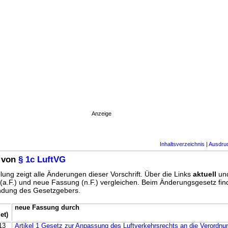
Anzeige
Inhaltsverzeichnis
|
Ausdru
 von
§ 1c LuftVG
lung zeigt alle Änderungen dieser Vorschrift. Über die Links
aktuell
un
g (a.F.) und neue Fassung (n.F.) vergleichen. Beim Änderungsgesetz fi
ündung des Gesetzgebers.
neue Fassung durch
et)
13
Artikel 1 Gesetz zur Anpassung des Luftverkehrsrechts an die Verordnu