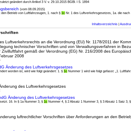
zuletzt geändert durch Artikel 3 V. v. 29.10.2015 BGBl. I S. 1894
gsbereich
(vom 08.09.2015)
lt den Betrieb von Luftfahrzeugen, 1. nach §
1c
Nr. 1 des Luftverkehrsgesetzes, 1a. die nach §
Inhaltsverzeichnis
|
Ausdru
schriften
s Luftverkehrsrechts an die Verordnung (EU) Nr. 1178/2011 der Komm
egung technischer Vorschriften und von Verwaltungsverfahren in Bezu
er Zivilluftfahrt gemäß der Verordnung (EG) Nr. 216/2008 des Europäis
Februar 2008
3
ndG Änderung des Luftverkehrsgesetzes
ndert worden ist, wird wie folgt geändert: 1. §
1c
Nummer 1 wird wie folgt gefasst: „1. Luftfahr
 Änderung des Luftverkehrsgesetzes
2
ÄndG Änderung des Luftverkehrsgesetzes
ersetzt. 16. In § 1a Nummer 3, §
1c
Nummer 4, § 2 Absatz 1 Nummer 3, § 3 Absatz 1 Satz 3, §
nderung luftrechtlicher Vorschriften über Anforderungen an den Betrie