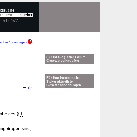
extsuche
r in LuftVG
il bei Änderungen
Für Ihr Blog oder Forum -
Gesetze verknüpfen
Für Ihre Internetseite -
Ticker aktuellste
Gesetzesänderungen
→
§ 2
gabe des §
1
ingetragen sind,