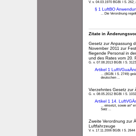
V. v. 04.03.1970 BGBl. I S. 262; 
§ 1 LuftBO Anwendun
... Die Verordnung rege
Zitate in Änderungsvor
Gesetz zur Anpassung de
November 2011 zur Festl
fliegende Personal in d
und des Rates vom 20. 
G. v. 07.08.2013 BGBl. I S. 312
Artikel 1 LuftVGuaÄ
... (BGBl. I S. 2749) geä
deutschen ...
Vierzehntes Gesetz zur
G. v. 08.05.2012 BGBl. I S. 103
Artikel 1 14. LuftVG
... einsetzt, sowie an" 
Satz ...
Zweite Verordnung zur Ä
Luftfahrzeuge
V. v. 17.11.2006 BGBl. I S. 2644