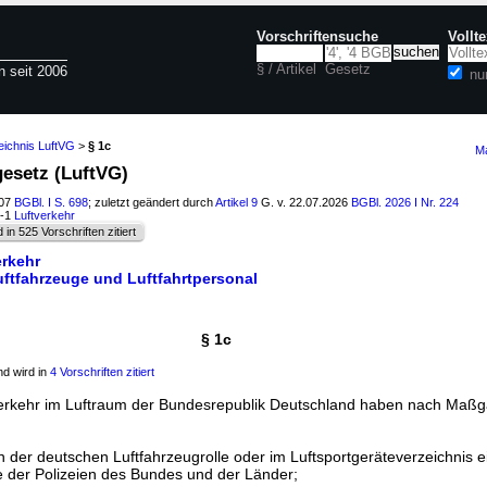
Vorschriftensuche
Vollt
§ / Artikel
Gesetz
n seit 2006
nu
eichnis LuftVG
>
§ 1c
Ma
gesetz (LuftVG)
007
BGBl. I S. 698
; zuletzt geändert durch
Artikel 9
G. v. 22.07.2026
BGBl. 2026 I Nr. 224
6-1
Luftverkehr
d in 525 Vorschriften zitiert
erkehr
uftfahrzeuge und Luftfahrtpersonal
§ 1c
d wird in
4 Vorschriften zitiert
erkehr im Luftraum der Bundesrepublik Deutschland haben nach Maß
in der deutschen Luftfahrzeugrolle oder im Luftsportgeräteverzeichnis e
e der Polizeien des Bundes und der Länder;