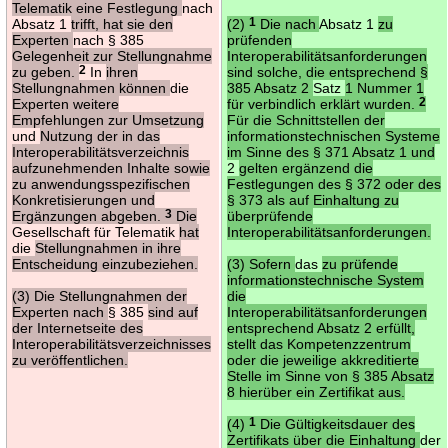
Telematik eine Festlegung
nach
Absatz 1
trifft, hat sie den
(2)
1
Die nach
Absatz 1
zu
Experten
nach § 385
prüfenden
Gelegenheit zur Stellungnahme
Interoperabilitätsanforderungen
zu geben.
2
In
ihren
sind solche, die entsprechend §
Stellungnahmen können
die
385 Absatz 2
Satz
1 Nummer 1
Experten weitere
für verbindlich erklärt wurden.
2
Empfehlungen zur Umsetzung
Für die Schnittstellen der
und
Nutzung der in das
informationstechnischen Systeme
Interoperabilitätsverzeichnis
im Sinne des § 371 Absatz 1 und
aufzunehmenden Inhalte sowie
2
gelten ergänzend die
zu anwendungsspezifischen
Festlegungen des § 372 oder des
Konkretisierungen und
§ 373 als auf Einhaltung zu
Ergänzungen abgeben.
3
Die
überprüfende
Gesellschaft für Telematik
hat
Interoperabilitätsanforderungen.
die
Stellungnahmen in ihre
Entscheidung einzubeziehen.
(3) Sofern
das
zu prüfende
informationstechnische System
(3) Die Stellungnahmen der
die
Experten nach
§ 385
sind auf
Interoperabilitätsanforderungen
der Internetseite des
entsprechend Absatz 2 erfüllt,
Interoperabilitätsverzeichnisses
stellt das Kompetenzzentrum
zu veröffentlichen.
oder die jeweilige akkreditierte
Stelle im Sinne von § 385 Absatz
8 hierüber ein Zertifikat aus.
(4)
1
Die Gültigkeitsdauer des
Zertifikats über die Einhaltung
der