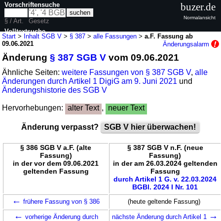
Vorschriftensuche
buzer.de
Normalansicht
§ / Art.
Gesetz
Volltextsuche
Start
>
Inhalt SGB V
>
§ 387
>
alle Fassungen
>
a.F. Fassung ab
09.06.2021
Änderungsalarm
nur in SGB V
Änderung
§ 387 SGB V
vom 09.06.2021
Ähnliche Seiten:
weitere Fassungen von § 387 SGB V
,
alle
Änderungen durch Artikel 1 DigiG am 9. Juni 2021
und
Änderungshistorie des SGB V
Hervorhebungen:
alter Text
,
neuer Text
Änderung verpasst?
SGB V hier überwachen!
§ 386 SGB V a.F. (alte
§ 387 SGB V n.F. (neue
Fassung)
Fassung)
in der vor dem 09.06.2021
in der am 26.03.2024 geltenden
geltenden Fassung
Fassung
durch Artikel 1 G. v. 22.03.2024
BGBl. 2024 I Nr. 101
←
frühere Fassung von § 386
(heute geltende Fassung)
←
→
vorherige Änderung durch
nächste Änderung durch Artikel 1