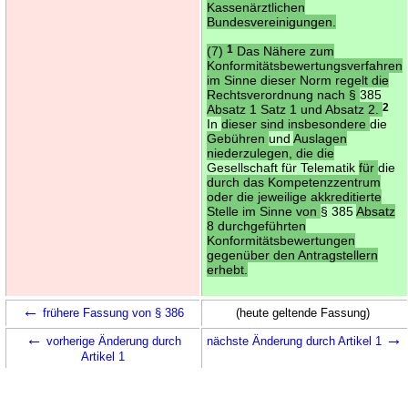
Kassenärztlichen
Bundesvereinigungen.
(7)
1
Das Nähere zum
Konformitätsbewertungsverfahren
im Sinne dieser Norm regelt die
Rechtsverordnung nach §
385
Absatz 1 Satz 1 und Absatz 2.
2
In
dieser sind insbesondere
die
Gebühren
und
Auslagen
niederzulegen, die die
Gesellschaft für Telematik
für
die
durch das Kompetenzzentrum
oder die jeweilige akkreditierte
Stelle im Sinne von
§ 385
Absatz
8 durchgeführten
Konformitätsbewertungen
gegenüber den Antragstellern
erhebt.
←
frühere Fassung von § 386
(heute geltende Fassung)
←
→
vorherige Änderung durch
nächste Änderung durch Artikel 1
Artikel 1