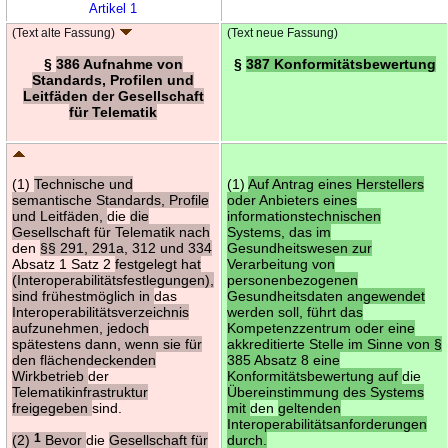
Artikel 1
(Text alte Fassung)
(Text neue Fassung)
§
386 Aufnahme von
§
387 Konformitätsbewertung
Standards, Profilen und
Leitfäden der Gesellschaft
für Telematik
(1)
Technische und
(1)
Auf Antrag eines Herstellers
semantische Standards, Profile
oder Anbieters eines
und Leitfäden,
die
die
informationstechnischen
Gesellschaft für Telematik nach
Systems, das im
den
§§ 291, 291a, 312 und 334
Gesundheitswesen zur
Absatz 1 Satz 2
festgelegt hat
Verarbeitung von
(Interoperabilitätsfestlegungen),
personenbezogenen
sind frühestmöglich in
das
Gesundheitsdaten angewendet
Interoperabilitätsverzeichnis
werden soll, führt das
aufzunehmen, jedoch
Kompetenzzentrum oder eine
spätestens dann, wenn sie für
akkreditierte Stelle im Sinne von §
den flächendeckenden
385 Absatz 8 eine
Wirkbetrieb
der
Konformitätsbewertung auf
die
Telematikinfrastruktur
Übereinstimmung des Systems
freigegeben
sind.
mit
den
geltenden
Interoperabilitätsanforderungen
(2)
1
Bevor
die
Gesellschaft für
durch.