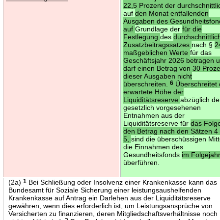
22,5 Prozent der durchschnittli
auf
den Monat entfallenden
Ausgaben des Gesundheitsfon
auf
Grundlage der
für die
Festlegung
des
durchschnittli
Zusatzbeitragssatzes
nach §
2
maßgeblichen Werte
für das
Geschäftsjahr 2026 betragen 
darf einen Betrag von 30 Proz
dieser Ausgaben nicht
überschreiten.
6
Überschreitet 
erwartete Höhe der
Liquiditätsreserve
abzüglich de
gesetzlich vorgesehenen
Entnahmen aus der
Liquiditätsreserve für
das Folg
den Betrag nach den Sätzen 4
5,
sind die überschüssigen Mitt
die Einnahmen des
Gesundheitsfonds
im Folgejah
überführen.
(2a)
1
Bei Schließung oder Insolvenz einer Krankenkasse kann das
Bundesamt für Soziale Sicherung einer leistungsaushelfenden
Krankenkasse auf Antrag ein Darlehen aus der Liquiditätsreserve
gewähren, wenn dies erforderlich ist, um Leistungsansprüche von
Versicherten zu finanzieren, deren Mitgliedschaftsverhältnisse noch