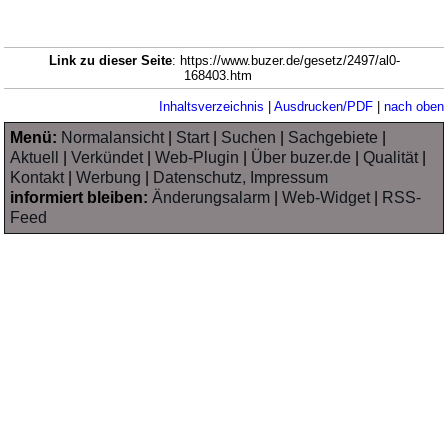
Link zu dieser Seite
: https://www.buzer.de/gesetz/2497/al0-
168403.htm
Inhaltsverzeichnis
|
Ausdrucken/PDF
|
nach oben
Menü:
Normalansicht
|
Start
|
Suchen
|
Sachgebiete
|
Aktuell
|
Verkündet
|
Web-Plugin
|
Über buzer.de
|
Qualität
|
Kontakt
|
Werbung
|
Datenschutz, Impressum
informiert bleiben:
Änderungsalarm
|
Web-Widget
|
RSS-
Feed