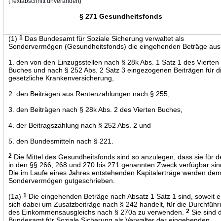
(Textabschnitt unverändert)
§ 271 Gesundheitsfonds
(1)
1
Das Bundesamt für Soziale Sicherung verwaltet als
Sondervermögen (Gesundheitsfonds) die eingehenden Beträge aus
1. den von den Einzugsstellen nach § 28k Abs. 1 Satz 1 des Vierten
Buches und nach § 252 Abs. 2 Satz 3 eingezogenen Beiträgen für d
gesetzliche Krankenversicherung,
2. den Beiträgen aus Rentenzahlungen nach § 255,
3. den Beiträgen nach § 28k Abs. 2 des Vierten Buches,
4. der Beitragszahlung nach § 252 Abs. 2 und
5. den Bundesmitteln nach § 221.
2
Die Mittel des Gesundheitsfonds sind so anzulegen, dass sie für 
in den §§ 266, 268 und 270 bis 271 genannten Zweck verfügbar si
Die im Laufe eines Jahres entstehenden Kapitalerträge werden de
Sondervermögen gutgeschrieben.
(1a)
1
Die eingehenden Beträge nach Absatz 1 Satz 1 sind, soweit e
sich dabei um Zusatzbeiträge nach § 242 handelt, für die Durchfüh
des Einkommensausgleichs nach § 270a zu verwenden.
2
Sie sind
Bundesamt für Soziale Sicherung als Verwalter der eingehenden