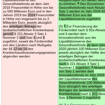
Gesundheitsfonds ab dem Jahr
zu erhöhen.
6
Den Einnahmen 
2016 Finanzmittel in Höhe von bis
Gesundheitsfonds nach Absatz
zu 500 Millionen Euro und in den
Satz 1 werden im Jahr 2026 8
Jahren 2019 bis
2024
Finanzmittel
Millionen Euro aus der
in Höhe von insgesamt bis zu 2
Liquiditätsreserve zugeführt.
Milliarden Euro, jeweils abzüglich
des
anteiligen Betrags
der
(5)
1
Zur Finanzierung der
landwirtschaftlichen Krankenkasse
Fördermittel nach § 92a Absat
gemäß
§ 221 Absatz 3 Satz 1
und 4 werden dem
Nummer 2
und
Satz
5
und
6
Innovationsfonds aus der
zugeführt, soweit die Fördermittel
Liquiditätsreserve des
von den Ländern nach Maßgabe
Gesundheitsfonds
ab dem Jah
der §§
12 bis 14
des
2020 jährlich 100 Millionen Eur
Krankenhausfinanzierungsgesetzes
jeweils abzüglich der Hälfte de
abgerufen werden.
anteiligen Betrages der
landwirtschaftlichen Krankenk
nach
§ 221 Absatz 3 Satz 1
Nummer 1
zugeführt.
2
Abweic
von Satz 1 werden dem
Innovationsfonds im Jahr 202
der Liquiditätsreserve
des
Gesundheitsfonds 100 Millione
Euro abzüglich des anteiligen
Betrages der landwirtschaftlic
Krankenkasse
nach §
221
Absa
Satz
1 Nummer 1 zugeführt.
(6) Zur Finanzierung der