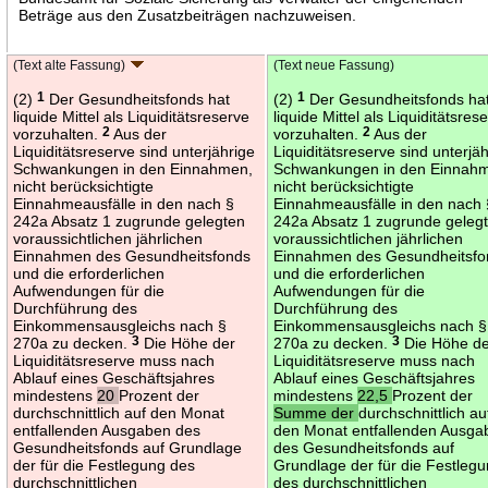
Beträge aus den Zusatzbeiträgen nachzuweisen.
(Text alte Fassung)
(Text neue Fassung)
(2)
1
Der Gesundheitsfonds hat
(2)
1
Der Gesundheitsfonds ha
liquide Mittel als Liquiditätsreserve
liquide Mittel als Liquiditätsres
vorzuhalten.
2
Aus der
vorzuhalten.
2
Aus der
Liquiditätsreserve sind unterjährige
Liquiditätsreserve sind unterjä
Schwankungen in den Einnahmen,
Schwankungen in den Einnah
nicht berücksichtigte
nicht berücksichtigte
Einnahmeausfälle in den nach §
Einnahmeausfälle in den nach 
242a Absatz 1 zugrunde gelegten
242a Absatz 1 zugrunde geleg
voraussichtlichen jährlichen
voraussichtlichen jährlichen
Einnahmen des Gesundheitsfonds
Einnahmen des Gesundheitsfo
und die erforderlichen
und die erforderlichen
Aufwendungen für die
Aufwendungen für die
Durchführung des
Durchführung des
Einkommensausgleichs nach §
Einkommensausgleichs nach §
270a zu decken.
3
Die Höhe der
270a zu decken.
3
Die Höhe d
Liquiditätsreserve muss nach
Liquiditätsreserve muss nach
Ablauf eines Geschäftsjahres
Ablauf eines Geschäftsjahres
mindestens
20
Prozent der
mindestens
22,5
Prozent der
durchschnittlich auf den Monat
Summe der
durchschnittlich au
entfallenden Ausgaben des
den Monat entfallenden Ausga
Gesundheitsfonds auf Grundlage
des Gesundheitsfonds auf
der für die Festlegung des
Grundlage der für die Festleg
durchschnittlichen
des durchschnittlichen