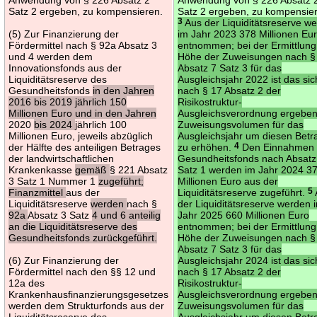
Satz 2 ergeben, zu kompensieren.
Satz 2 ergeben, zu kompensie
3
Aus der Liquiditätsreserve w
(5) Zur Finanzierung der
im Jahr 2023 378 Millionen Eu
Fördermittel nach § 92a Absatz 3
entnommen; bei der Ermittlung
und 4 werden dem
Höhe der Zuweisungen nach §
Innovationsfonds aus der
Absatz 7 Satz 3 für das
Liquiditätsreserve des
Ausgleichsjahr 2022 ist das sic
Gesundheitsfonds
in den Jahren
nach § 17 Absatz 2 der
2016 bis 2019 jährlich 150
Risikostruktur-
Millionen Euro und in den Jahren
Ausgleichsverordnung ergebe
2020
bis 2024
jährlich 100
Zuweisungsvolumen für das
Millionen Euro, jeweils abzüglich
Ausgleichsjahr um diesen Betr
der Hälfte des anteiligen Betrages
zu erhöhen.
4
Den Einnahmen 
der landwirtschaftlichen
Gesundheitsfonds nach Absatz
Krankenkasse
gemäß
§ 221 Absatz
Satz 1 werden im Jahr 2024 3
3 Satz 1 Nummer 1
zugeführt;
Millionen Euro aus der
Finanzmittel
aus der
Liquiditätsreserve zugeführt.
5
Liquiditätsreserve
werden
nach §
der Liquiditätsreserve werden 
92a
Absatz 3 Satz
4 und 6 anteilig
Jahr 2025 660 Millionen Euro
an die Liquiditätsreserve des
entnommen; bei der Ermittlung
Gesundheitsfonds zurückgeführt.
Höhe der Zuweisungen nach §
Absatz 7 Satz 3 für das
(6) Zur Finanzierung der
Ausgleichsjahr 2024 ist das sic
Fördermittel nach den §§ 12 und
nach § 17 Absatz 2 der
12a des
Risikostruktur-
Krankenhausfinanzierungsgesetzes
Ausgleichsverordnung ergebe
werden dem Strukturfonds aus der
Zuweisungsvolumen für das
Liquiditätsreserve des
Ausgleichsjahr um diesen Betr