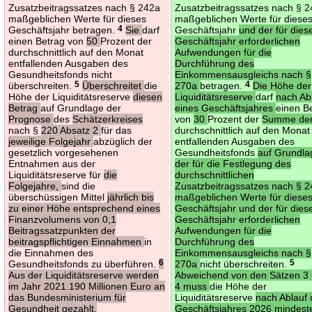
Zusatzbeitragssatzes nach § 242a
Zusatzbeitragssatzes nach § 
maßgeblichen Werte für dieses
maßgeblichen Werte für diese
Geschäftsjahr betragen.
4
Sie
darf
Geschäftsjahr
und der für dies
einen Betrag von
50
Prozent der
Geschäftsjahr erforderlichen
durchschnittlich auf den Monat
Aufwendungen für die
entfallenden Ausgaben des
Durchführung des
Gesundheitsfonds nicht
Einkommensausgleichs nach §
überschreiten.
5
Überschreitet
die
270a
betragen.
4
Die Höhe der
Höhe der Liquiditätsreserve
diesen
Liquiditätsreserve
darf
nach Ab
Betrag
auf Grundlage der
eines Geschäftsjahres
einen B
Prognose
des
Schätzerkreises
von
30
Prozent der
Summe de
nach §
220 Absatz 2
für das
durchschnittlich auf den Monat
jeweilige Folgejahr
abzüglich der
entfallenden Ausgaben des
gesetzlich vorgesehenen
Gesundheitsfonds
auf Grundla
Entnahmen aus der
der für die Festlegung des
Liquiditätsreserve für
die
durchschnittlichen
Folgejahre,
sind die
Zusatzbeitragssatzes nach § 
überschüssigen Mittel
jährlich bis
maßgeblichen Werte für diese
zu einer Höhe entsprechend eines
Geschäftsjahr und der für dies
Finanzvolumens von 0,1
Geschäftsjahr erforderlichen
Beitragssatzpunkten der
Aufwendungen für die
beitragspflichtigen Einnahmen
in
Durchführung des
die Einnahmen des
Einkommensausgleichs nach §
Gesundheitsfonds zu überführen.
6
270a
nicht überschreiten.
5
Aus der Liquiditätsreserve werden
Abweichend von den Sätzen 3
im Jahr 2021.190 Millionen Euro an
4 muss
die Höhe der
das Bundesministerium für
Liquiditätsreserve
nach Ablauf
Gesundheit gezahlt.
Geschäftsjahres 2026 mindest