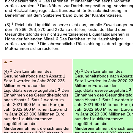
nicht geklärt sind.
2
Das Darlehen ist innerhalb von sechs Monaten
zurückzuzahlen.
3
Das Nähere zur Darlehensgewährung, Verzinsun
und Rückzahlung regelt das Bundesamt für Soziale Sicherung im
Benehmen mit dem Spitzenverband Bund der Krankenkassen.
(3)
1
Reicht die Liquiditätsreserve nicht aus, um alle Zuweisungen 
den §§ 266, 268, 270 und 270a zu erfüllen, leistet der Bund dem
Gesundheitsfonds ein nicht zu verzinsendes Liquiditätsdarlehen in
Höhe der fehlenden Mittel.
2
Das Darlehen ist im Haushaltsjahr
zurückzuzahlen.
3
Die jahresendliche Rückzahlung ist durch geeign
Maßnahmen sicherzustellen.
(4)
1
Den Einnahmen des
(4)
1
Den Einnahmen des
Gesundheitsfonds nach Absatz 1
Gesundheitsfonds nach Absatz
Satz 1 werden im Jahr 2020 225
Satz 1 werden im Jahr 2020 2
Millionen Euro aus der
Millionen Euro aus der
Liquiditätsreserve zugeführt.
2
Den
Liquiditätsreserve zugeführt.
2
Einnahmen des Gesundheitsfonds
Einnahmen des Gesundheitsfo
nach Absatz 1 Satz 1 werden im
nach Absatz 1 Satz 1 werden i
Jahr 2021 900 Millionen Euro, im
Jahr 2021 900 Millionen Euro, 
Jahr 2022 600 Millionen Euro und
Jahr 2022 600 Millionen Euro 
im Jahr 2023 300 Millionen Euro
im Jahr 2023 300 Millionen Eu
aus der Liquiditätsreserve
aus der Liquiditätsreserve
zugeführt, um die
zugeführt, um die
Mindereinnahmen, die sich aus der
Mindereinnahmen, die sich aus
Anwendung von § 226 Absatz 2
Anwendung von § 226 Absatz 