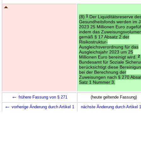
(8)
1
Der Liquiditätsreserve de
Gesundheitsfonds werden im J
2023 25 Millionen Euro zugefüh
indem das Zuweisungsvolume
gemäß § 17 Absatz 2 der
Risikostruktur-
Ausgleichsverordnung für das
Ausgleichsjahr 2023 um 25
Millionen Euro bereinigt wird.
2
Bundesamt für Soziale Sicher
berücksichtigt diese Bereinigu
bei der Berechnung der
Zuweisungen nach § 270 Absa
Satz 1 Nummer 3.
←
frühere Fassung von § 271
(heute geltende Fassung)
←
vorherige Änderung durch Artikel 1
nächste Änderung durch Artikel 