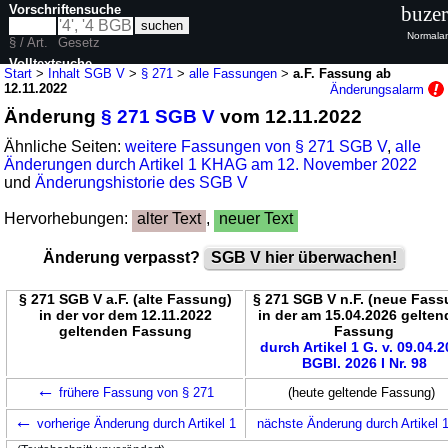
Vorschriftensuche
buzer
Normalan
§ / Art.
Gesetz
Volltextsuche
Start
>
Inhalt SGB V
>
§ 271
>
alle Fassungen
>
a.F. Fassung ab
12.11.2022
Änderungsalarm
nur in SGB V
Änderung
§ 271 SGB V
vom 12.11.2022
Ähnliche Seiten:
weitere Fassungen von § 271 SGB V
,
alle
Änderungen durch Artikel 1 KHAG am 12. November 2022
und
Änderungshistorie des SGB V
Hervorhebungen:
alter Text
,
neuer Text
Änderung verpasst?
SGB V hier überwachen!
§ 271 SGB V a.F. (alte Fassung)
§ 271 SGB V n.F. (neue Fass
in der vor dem 12.11.2022
in der am 15.04.2026 gelte
geltenden Fassung
Fassung
durch Artikel 1 G. v. 09.04.
BGBl. 2026 I Nr. 98
←
frühere Fassung von § 271
(heute geltende Fassung)
←
vorherige Änderung durch Artikel 1
nächste Änderung durch Artikel 