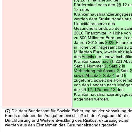
Fördermittel nach den §§ 12 u
12a des
Krankenhausfinanzierungsges
werden dem Strukturfonds aus
Liquiditätsreserve des
Gesundheitsfonds ab dem Jah
2016 Finanzmittel in Höhe von 
zu 500 Millionen Euro und in d
Jahren 2019 bis
2025
Finanzmi
in Höhe von insgesamt bis zu 
Milliarden Euro, jeweils abzügl
des
Anteils
der landwirtschaftli
Krankenkasse
nach
§ 221 Absa
Satz 1 Nummer
2, Satz
2
in
Verbindung mit Absatz 2
Satz
sowie Absatz 3 Satz 4
und
5
zugeführt, soweit die Fördermit
von den Ländern nach Maßga
der §§
12, 12a und 13
des
Krankenhausfinanzierungsges
abgerufen werden.
(7) Die dem Bundesamt für Soziale Sicherung bei der Verwaltung d
Fonds entstehenden Ausgaben einschließlich der Ausgaben für die
Durchführung und Weiterentwicklung des Risikostrukturausgleichs
werden aus den Einnahmen des Gesundheitsfonds gedeckt.