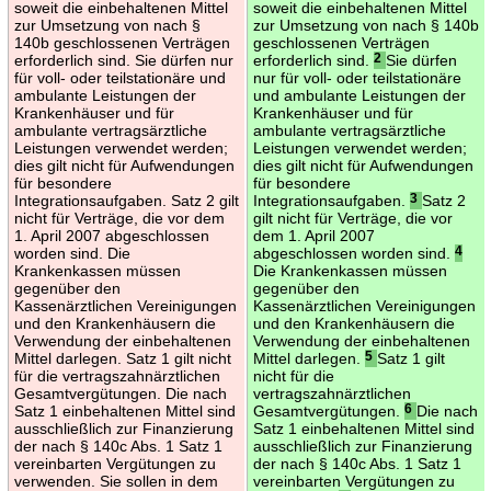
soweit die einbehaltenen Mittel
soweit die einbehaltenen Mittel
zur Umsetzung von nach §
zur Umsetzung von nach § 140b
140b geschlossenen Verträgen
geschlossenen Verträgen
erforderlich sind. Sie dürfen nur
erforderlich sind.
2
Sie dürfen
für voll- oder teilstationäre und
nur für voll- oder teilstationäre
ambulante Leistungen der
und ambulante Leistungen der
Krankenhäuser und für
Krankenhäuser und für
ambulante vertragsärztliche
ambulante vertragsärztliche
Leistungen verwendet werden;
Leistungen verwendet werden;
dies gilt nicht für Aufwendungen
dies gilt nicht für Aufwendungen
für besondere
für besondere
Integrationsaufgaben. Satz 2 gilt
Integrationsaufgaben.
3
Satz 2
nicht für Verträge, die vor dem
gilt nicht für Verträge, die vor
1. April 2007 abgeschlossen
dem 1. April 2007
worden sind. Die
abgeschlossen worden sind.
4
Krankenkassen müssen
Die Krankenkassen müssen
gegenüber den
gegenüber den
Kassenärztlichen Vereinigungen
Kassenärztlichen Vereinigungen
und den Krankenhäusern die
und den Krankenhäusern die
Verwendung der einbehaltenen
Verwendung der einbehaltenen
Mittel darlegen. Satz 1 gilt nicht
Mittel darlegen.
5
Satz 1 gilt
für die vertragszahnärztlichen
nicht für die
Gesamtvergütungen. Die nach
vertragszahnärztlichen
Satz 1 einbehaltenen Mittel sind
Gesamtvergütungen.
6
Die nach
ausschließlich zur Finanzierung
Satz 1 einbehaltenen Mittel sind
der nach § 140c Abs. 1 Satz 1
ausschließlich zur Finanzierung
vereinbarten Vergütungen zu
der nach § 140c Abs. 1 Satz 1
verwenden. Sie sollen in dem
vereinbarten Vergütungen zu