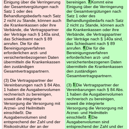
Einigung über die Verringerung
bereinigen.
3
Kommt eine
der Gesamtvergütungen nach
Einigung über die Verringerung
Satz 1 oder des
der Gesamtvergütungen nach
Behandlungsbedarfs nach Satz
Satz 1 oder des
2 nicht zu Stande, können auch
Behandlungsbedarfs nach Satz
die Krankenkassen oder ihre
2 nicht zu Stande, können auch
Verbände, die Vertragspartner
die Krankenkassen oder ihre
der Verträge nach § 140a sind,
Verbände, die Vertragspartner
das Schiedsamt nach § 89
der Verträge nach § 140a sind,
anrufen. Die für die
das Schiedsamt nach § 89
Bereinigungsverfahren
anrufen.
4
Die für die
erforderlichen arzt- und
Bereinigungsverfahren
versichertenbezogenen Daten
erforderlichen arzt- und
übermitteln die Krankenkassen
versichertenbezogenen Daten
den zuständigen
übermitteln die Krankenkassen
Gesamtvertragspartnern.
den zuständigen
Gesamtvertragspartnern.
(3) Die Vertragspartner der
Vereinbarungen nach § 84 Abs.
(3)
1
Die Vertragspartner der
1 haben die Ausgabenvolumen
Vereinbarungen nach § 84 Abs.
rechnerisch zu bereinigen,
1 haben die Ausgabenvolumen
soweit die integrierte
rechnerisch zu bereinigen,
Versorgung die Versorgung mit
soweit die integrierte
Arznei- und Heilmitteln
Versorgung die Versorgung mit
einschließt. Die
Arznei- und Heilmitteln
Ausgabenvolumen sind
einschließt.
2
Die
entsprechend der Zahl und der
Ausgabenvolumen sind
Risikostruktur der an der
entsprechend der Zahl und der