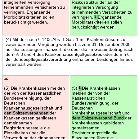
integrierten Versorgung
Risikostruktur der an der
teilnehmenden Versicherten zu
integrierten Versorgung
verringern. Ergänzende
teilnehmenden Versicherten zu
Morbiditätskriterien sollen
verringern.
3
Ergänzende
berücksichtigt werden.
Morbiditätskriterien sollen
berücksichtigt werden.
(4) Mit der nach § 140c Abs. 1 Satz 1 mit Krankenhäusern zu
vereinbarenden Vergütung werden bis zum 31. Dezember 2008
nur die Leistungen finanziert, die über die im Gesamtbetrag nach
den §§ 3 und 4 des Krankenhausentgeltgesetzes oder dem § 6
der Bundespflegesatzverordnung enthaltenen Leistungen hinaus
vereinbart werden.
(5) Die Krankenkassen melden
(5)
1
Die Krankenkassen
der von der Kassenärztlichen
melden der von der
Bundesvereinigung, der
Kassenärztlichen
Deutschen
Bundesvereinigung, der
Krankenhausgesellschaft und
Deutschen
den Spitzenverbänden
der
Krankenhausgesellschaft und
Krankenkassen gebildeten
dem Spitzenverband Bund
der
gemeinsamen
Krankenkassen gebildeten
Registrierungsstelle die
gemeinsamen
Einzelheiten über die
Registrierungsstelle die
Verwendung der einbehaltenen
Einzelheiten über die