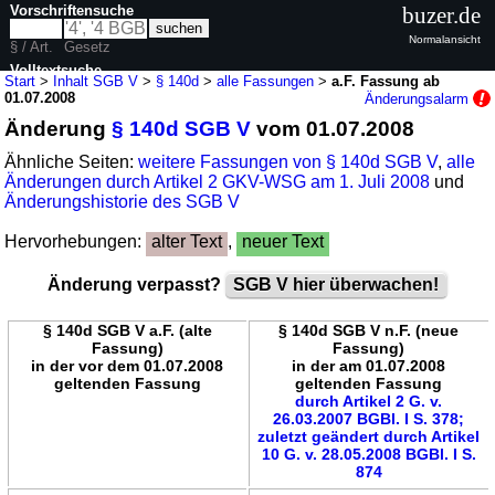
Vorschriftensuche
buzer.de
Normalansicht
§ / Art.
Gesetz
Volltextsuche
Start
>
Inhalt SGB V
>
§ 140d
>
alle Fassungen
>
a.F. Fassung ab
01.07.2008
Änderungsalarm
nur in SGB V
Änderung
§ 140d SGB V
vom 01.07.2008
Ähnliche Seiten:
weitere Fassungen von § 140d SGB V
,
alle
Änderungen durch Artikel 2 GKV-WSG am 1. Juli 2008
und
Änderungshistorie des SGB V
Hervorhebungen:
alter Text
,
neuer Text
Änderung verpasst?
SGB V hier überwachen!
§ 140d SGB V a.F. (alte
§ 140d SGB V n.F. (neue
Fassung)
Fassung)
in der vor dem 01.07.2008
in der am 01.07.2008
geltenden Fassung
geltenden Fassung
durch Artikel 2 G. v.
26.03.2007 BGBl. I S. 378;
zuletzt geändert durch Artikel
10 G. v. 28.05.2008 BGBl. I S.
874