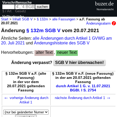
Vorschriftensuche
buzer.de
Normalansicht
§ / Art.
Gesetz
Volltextsuche
Start
>
Inhalt SGB V
>
§ 132m
>
alle Fassungen
>
a.F. Fassung ab
20.07.2021
Änderungsalarm
nur in SGB V
Änderung
§ 132m SGB V
vom 20.07.2021
Ähnliche Seiten:
alle Änderungen durch Artikel 1 GVWG am
20. Juli 2021
und
Änderungshistorie des SGB V
Hervorhebungen:
alter Text
,
neuer Text
Änderung verpasst?
SGB V hier überwachen!
§ 132m SGB V a.F. (alte
§ 132m SGB V n.F. (neue Fassung)
Fassung)
in der am 20.07.2021 geltenden
in der vor dem
Fassung
20.07.2021 geltenden
durch Artikel 1 G. v. 11.07.2021
Fassung
BGBl. I S. 2754
←
→
vorherige Änderung durch
nächste Änderung durch Artikel 1
Artikel 1