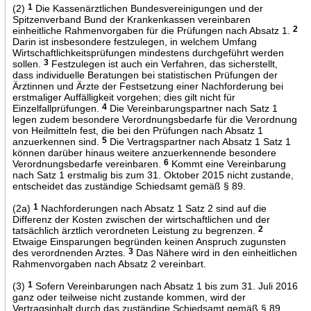
(2)
1
Die Kassenärztlichen Bundesvereinigungen und der
Spitzenverband Bund der Krankenkassen vereinbaren
einheitliche Rahmenvorgaben für die Prüfungen nach Absatz 1.
2
Darin ist insbesondere festzulegen, in welchem Umfang
Wirtschaftlichkeitsprüfungen mindestens durchgeführt werden
sollen.
3
Festzulegen ist auch ein Verfahren, das sicherstellt,
dass individuelle Beratungen bei statistischen Prüfungen der
Ärztinnen und Ärzte der Festsetzung einer Nachforderung bei
erstmaliger Auffälligkeit vorgehen; dies gilt nicht für
Einzelfallprüfungen.
4
Die Vereinbarungspartner nach Satz 1
legen zudem besondere Verordnungsbedarfe für die Verordnung
von Heilmitteln fest, die bei den Prüfungen nach Absatz 1
anzuerkennen sind.
5
Die Vertragspartner nach Absatz 1 Satz 1
können darüber hinaus weitere anzuerkennende besondere
Verordnungsbedarfe vereinbaren.
6
Kommt eine Vereinbarung
nach Satz 1 erstmalig bis zum 31. Oktober 2015 nicht zustande,
entscheidet das zuständige Schiedsamt gemäß § 89.
(2a)
1
Nachforderungen nach Absatz 1 Satz 2 sind auf die
Differenz der Kosten zwischen der wirtschaftlichen und der
tatsächlich ärztlich verordneten Leistung zu begrenzen.
2
Etwaige Einsparungen begründen keinen Anspruch zugunsten
des verordnenden Arztes.
3
Das Nähere wird in den einheitlichen
Rahmenvorgaben nach Absatz 2 vereinbart.
(3)
1
Sofern Vereinbarungen nach Absatz 1 bis zum 31. Juli 2016
ganz oder teilweise nicht zustande kommen, wird der
Vertragsinhalt durch das zuständige Schiedsamt gemäß § 89