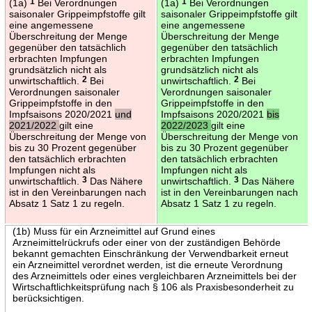
(1a)
1
Bei Verordnungen
(1a)
1
Bei Verordnungen
saisonaler Grippeimpfstoffe gilt
saisonaler Grippeimpfstoffe gilt
eine angemessene
eine angemessene
Überschreitung der Menge
Überschreitung der Menge
gegenüber den tatsächlich
gegenüber den tatsächlich
erbrachten Impfungen
erbrachten Impfungen
grundsätzlich nicht als
grundsätzlich nicht als
unwirtschaftlich.
2
Bei
unwirtschaftlich.
2
Bei
Verordnungen saisonaler
Verordnungen saisonaler
Grippeimpfstoffe in den
Grippeimpfstoffe in den
Impfsaisons 2020/2021
und
Impfsaisons 2020/2021
bis
2021/2022
gilt eine
2022/2023
gilt eine
Überschreitung der Menge von
Überschreitung der Menge von
bis zu 30 Prozent gegenüber
bis zu 30 Prozent gegenüber
den tatsächlich erbrachten
den tatsächlich erbrachten
Impfungen nicht als
Impfungen nicht als
unwirtschaftlich.
3
Das Nähere
unwirtschaftlich.
3
Das Nähere
ist in den Vereinbarungen nach
ist in den Vereinbarungen nach
Absatz 1 Satz 1 zu regeln.
Absatz 1 Satz 1 zu regeln.
(1b) Muss für ein Arzneimittel auf Grund eines
Arzneimittelrückrufs oder einer von der zuständigen Behörde
bekannt gemachten Einschränkung der Verwendbarkeit erneut
ein Arzneimittel verordnet werden, ist die erneute Verordnung
des Arzneimittels oder eines vergleichbaren Arzneimittels bei der
Wirtschaftlichkeitsprüfung nach § 106 als Praxisbesonderheit zu
berücksichtigen.