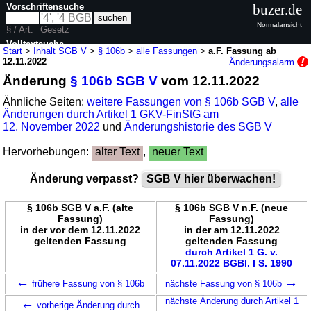
Vorschriftensuche
buzer.de
Normalansicht
§ / Art.
Gesetz
Volltextsuche
Start
>
Inhalt SGB V
>
§ 106b
>
alle Fassungen
>
a.F. Fassung ab
12.11.2022
Änderungsalarm
nur in SGB V
Änderung
§ 106b SGB V
vom 12.11.2022
Ähnliche Seiten:
weitere Fassungen von § 106b SGB V
,
alle
Änderungen durch Artikel 1 GKV-FinStG am
12. November 2022
und
Änderungshistorie des SGB V
Hervorhebungen:
alter Text
,
neuer Text
Änderung verpasst?
SGB V hier überwachen!
§ 106b SGB V a.F. (alte
§ 106b SGB V n.F. (neue
Fassung)
Fassung)
in der vor dem 12.11.2022
in der am 12.11.2022
geltenden Fassung
geltenden Fassung
durch Artikel 1 G. v.
07.11.2022 BGBl. I S. 1990
←
→
frühere Fassung von § 106b
nächste Fassung von § 106b
←
nächste Änderung durch Artikel 1
vorherige Änderung durch