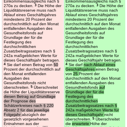
Einkommensausgleichs nach §
Einkommensausgleichs nach §
270a zu decken.
3
Die Höhe der
270a zu decken.
3
Die Höhe der
Liquiditätsreserve muss nach
Liquiditätsreserve muss nach
Ablauf eines Geschäftsjahres
Ablauf eines Geschäftsjahres
mindestens 20 Prozent der
mindestens 20 Prozent der
durchschnittlich auf den Monat
durchschnittlich auf den Monat
entfallenden Ausgaben des
entfallenden Ausgaben des
Gesundheitsfonds auf
Gesundheitsfonds auf
Grundlage der für die
Grundlage der für die
Festlegung des
Festlegung des
durchschnittlichen
durchschnittlichen
Zusatzbeitragssatzes nach §
Zusatzbeitragssatzes nach §
242a maßgeblichen Werte für
242a maßgeblichen Werte für
dieses Geschäftsjahr betragen.
dieses Geschäftsjahr betragen.
4
Sie darf einen Betrag von
50
4
Sie darf
nach Ablauf eines
Prozent der durchschnittlich auf
Geschäftsjahres
einen Betrag
den Monat entfallenden
von
25
Prozent der
Ausgaben des
durchschnittlich auf den Monat
Gesundheitsfonds nicht
entfallenden Ausgaben des
überschreiten.
5
Überschreitet
Gesundheitsfonds
auf
die Höhe der Liquiditätsreserve
Grundlage der für die
diesen Betrag auf Grundlage
Festlegung des
der Prognose des
durchschnittlichen
Schätzerkreises nach § 220
Zusatzbeitragssatzes nach §
Absatz 2 für das jeweilige
242a maßgeblichen Werte für
Folgejahr
abzüglich der
dieses Geschäftsjahr
nicht
gesetzlich vorgesehenen
überschreiten.
5
Überschreitet
Entnahmen aus der
die
erwartete
Höhe der