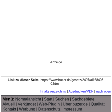
Anzeige
Link zu dieser Seite
: https://www.buzer.de/gesetz/2497/al168403-
0.htm
Inhaltsverzeichnis
|
Ausdrucken/PDF
|
nach oben
Menü:
Normalansicht
|
Start
|
Suchen
|
Sachgebiete
|
Aktuell
|
Verkündet
|
Web-Plugin
|
Über buzer.de
|
Qualität
|
Kontakt
|
Werbung
|
Datenschutz, Impressum