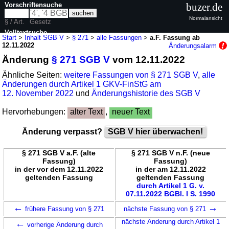
Vorschriftensuche
buzer.de
Normalansicht
§ / Art.
Gesetz
Volltextsuche
Start
>
Inhalt SGB V
>
§ 271
>
alle Fassungen
>
a.F. Fassung ab
12.11.2022
Änderungsalarm
nur in SGB V
Änderung
§ 271 SGB V
vom 12.11.2022
Ähnliche Seiten:
weitere Fassungen von § 271 SGB V
,
alle
Änderungen durch Artikel 1 GKV-FinStG am
12. November 2022
und
Änderungshistorie des SGB V
Hervorhebungen:
alter Text
,
neuer Text
Änderung verpasst?
SGB V hier überwachen!
§ 271 SGB V a.F. (alte
§ 271 SGB V n.F. (neue
Fassung)
Fassung)
in der vor dem 12.11.2022
in der am 12.11.2022
geltenden Fassung
geltenden Fassung
durch Artikel 1 G. v.
07.11.2022 BGBl. I S. 1990
←
→
frühere Fassung von § 271
nächste Fassung von § 271
←
nächste Änderung durch Artikel 1
vorherige Änderung durch