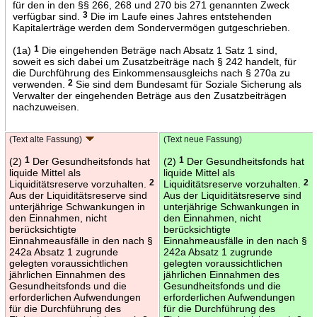
für den in den §§ 266, 268 und 270 bis 271 genannten Zweck
verfügbar sind.
3
Die im Laufe eines Jahres entstehenden
Kapitalerträge werden dem Sondervermögen gutgeschrieben.
(1a)
1
Die eingehenden Beträge nach Absatz 1 Satz 1 sind,
soweit es sich dabei um Zusatzbeiträge nach § 242 handelt, für
die Durchführung des Einkommensausgleichs nach § 270a zu
verwenden.
2
Sie sind dem Bundesamt für Soziale Sicherung als
Verwalter der eingehenden Beträge aus den Zusatzbeiträgen
nachzuweisen.
(Text alte Fassung)
(Text neue Fassung)
(2)
1
Der Gesundheitsfonds hat
(2)
1
Der Gesundheitsfonds hat
liquide Mittel als
liquide Mittel als
Liquiditätsreserve vorzuhalten.
2
Liquiditätsreserve vorzuhalten.
2
Aus der Liquiditätsreserve sind
Aus der Liquiditätsreserve sind
unterjährige Schwankungen in
unterjährige Schwankungen in
den Einnahmen, nicht
den Einnahmen, nicht
berücksichtigte
berücksichtigte
Einnahmeausfälle in den nach §
Einnahmeausfälle in den nach §
242a Absatz 1 zugrunde
242a Absatz 1 zugrunde
gelegten voraussichtlichen
gelegten voraussichtlichen
jährlichen Einnahmen des
jährlichen Einnahmen des
Gesundheitsfonds und die
Gesundheitsfonds und die
erforderlichen Aufwendungen
erforderlichen Aufwendungen
für die Durchführung des
für die Durchführung des