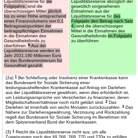
Liquiditätsreserve für
die
Liquiditätsreserve abzüglich der
Folgejahre,
sind die
gesetzlich vorgesehenen
überschüssigen Mittel
jährlich
Entnahmen aus der
bis zu einer Höhe entsprechend
Liquiditätsreserve für
das
eines Finanzvolumens von 0,1
Folgejahr den Betrag nach Satz
Beitragssatzpunkten der
4,
sind die überschüssigen
beitragspflichtigen Einnahmen
Mittel in die Einnahmen des
in die Einnahmen des
Gesundheitsfonds
im Folgejahr
Gesundheitsfonds zu
zu überführen.
überführen.
6
Aus der
Liquiditätsreserve werden im
Jahr 2021.190 Millionen Euro
an das Bundesministerium für
Gesundheit gezahlt.
(2a)
1
Bei Schließung oder Insolvenz einer Krankenkasse kann
das Bundesamt für Soziale Sicherung einer
leistungsaushelfenden Krankenkasse auf Antrag ein Darlehen
aus der Liquiditätsreserve gewähren, wenn dies erforderlich ist,
um Leistungsansprüche von Versicherten zu finanzieren, deren
Mitgliedschaftsverhältnisse noch nicht geklärt sind.
2
Das
Darlehen ist innerhalb von sechs Monaten zurückzuzahlen.
3
Das
Nähere zur Darlehensgewährung, Verzinsung und Rückzahlung
regelt das Bundesamt für Soziale Sicherung im Benehmen mit
dem Spitzenverband Bund der Krankenkassen.
(3)
1
Reicht die Liquiditätsreserve nicht aus, um alle
Zuweisungen nach den §§ 266, 268, 270 und 270a zu erfüllen,