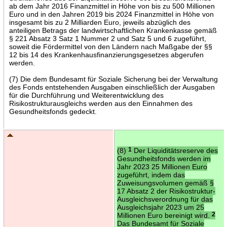
ab dem Jahr 2016 Finanzmittel in Höhe von bis zu 500 Millionen
Euro und in den Jahren 2019 bis 2024 Finanzmittel in Höhe von
insgesamt bis zu 2 Milliarden Euro, jeweils abzüglich des
anteiligen Betrags der landwirtschaftlichen Krankenkasse gemäß
§ 221 Absatz 3 Satz 1 Nummer 2 und Satz 5 und 6 zugeführt,
soweit die Fördermittel von den Ländern nach Maßgabe der §§
12 bis 14 des Krankenhausfinanzierungsgesetzes abgerufen
werden.
(7) Die dem Bundesamt für Soziale Sicherung bei der Verwaltung
des Fonds entstehenden Ausgaben einschließlich der Ausgaben
für die Durchführung und Weiterentwicklung des
Risikostrukturausgleichs werden aus den Einnahmen des
Gesundheitsfonds gedeckt.
(8)
1
Der Liquiditätsreserve des
Gesundheitsfonds werden im
Jahr 2023 25 Millionen Euro
zugeführt, indem das
Zuweisungsvolumen gemäß §
17 Absatz 2 der Risikostruktur-
Ausgleichsverordnung für das
Ausgleichsjahr 2023 um 25
Millionen Euro bereinigt wird.
2
Das Bundesamt für Soziale