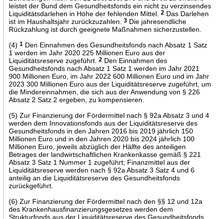
leistet der Bund dem Gesundheitsfonds ein nicht zu verzinsendes
Liquiditätsdarlehen in Höhe der fehlenden Mittel.
2
Das Darlehen
ist im Haushaltsjahr zurückzuzahlen.
3
Die jahresendliche
Rückzahlung ist durch geeignete Maßnahmen sicherzustellen.
(4)
1
Den Einnahmen des Gesundheitsfonds nach Absatz 1 Satz
1 werden im Jahr 2020 225 Millionen Euro aus der
Liquiditätsreserve zugeführt.
2
Den Einnahmen des
Gesundheitsfonds nach Absatz 1 Satz 1 werden im Jahr 2021
900 Millionen Euro, im Jahr 2022 600 Millionen Euro und im Jahr
2023 300 Millionen Euro aus der Liquiditätsreserve zugeführt, um
die Mindereinnahmen, die sich aus der Anwendung von § 226
Absatz 2 Satz 2 ergeben, zu kompensieren.
(5) Zur Finanzierung der Fördermittel nach § 92a Absatz 3 und 4
werden dem Innovationsfonds aus der Liquiditätsreserve des
Gesundheitsfonds in den Jahren 2016 bis 2019 jährlich 150
Millionen Euro und in den Jahren 2020 bis 2024 jährlich 100
Millionen Euro, jeweils abzüglich der Hälfte des anteiligen
Betrages der landwirtschaftlichen Krankenkasse gemäß § 221
Absatz 3 Satz 1 Nummer 1 zugeführt; Finanzmittel aus der
Liquiditätsreserve werden nach § 92a Absatz 3 Satz 4 und 6
anteilig an die Liquiditätsreserve des Gesundheitsfonds
zurückgeführt.
(6) Zur Finanzierung der Fördermittel nach den §§ 12 und 12a
des Krankenhausfinanzierungsgesetzes werden dem
Strukturfonds aus der Liquiditätsreserve des Gesundheitsfonds