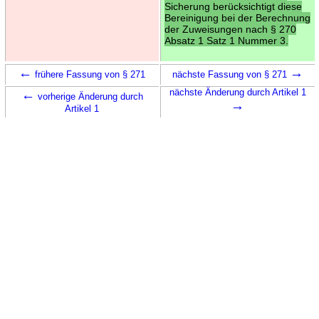
Sicherung berücksichtigt diese
Bereinigung bei der Berechnung
der Zuweisungen nach § 270
Absatz 1 Satz 1 Nummer 3.
←
→
frühere Fassung von § 271
nächste Fassung von § 271
←
nächste Änderung durch Artikel 1
vorherige Änderung durch
→
Artikel 1