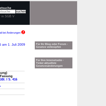
extsuche
r in SGB V
il bei Änderungen
G am 1. Juli 2009
Für Ihr Blog oder Forum -
Gesetze verknüpfen
Für Ihre Internetseite -
Ticker aktuellste
Gesetzesänderungen
sung)
n Fassung
GBl. I S. 416
→