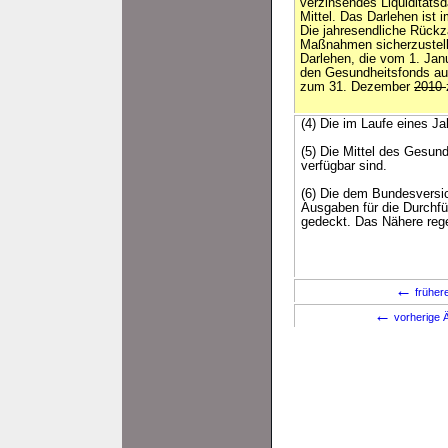
verzinsendes Liquiditätsd
Mittel. Das Darlehen ist 
Die jahresendliche Rückz
Maßnahmen sicherzustell
Darlehen, die vom 1. Jan
den Gesundheitsfonds au
zum 31. Dezember
2010
(4) Die im Laufe eines 
(5) Die Mittel des Gesun
verfügbar sind.
(6) Die dem Bundesversi
Ausgaben für die Durchf
gedeckt. Das Nähere rege
←
früher
←
vorherige Ä