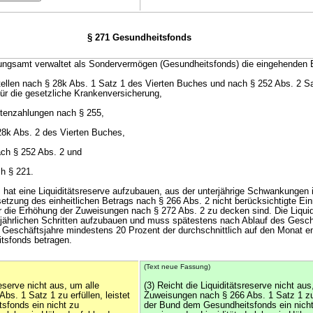
§ 271 Gesundheitsfonds
ungsamt verwaltet als Sondervermögen (Gesundheitsfonds) die eingehenden 
ellen nach § 28k Abs. 1 Satz 1 des Vierten Buches und nach § 252 Abs. 2 S
ür die gesetzliche Krankenversicherung,
ntenzahlungen nach § 255,
28k Abs. 2 des Vierten Buches,
ach § 252 Abs. 2 und
h § 221.
 hat eine Liquiditätsreserve aufzubauen, aus der unterjährige Schwankungen 
etzung des einheitlichen Betrags nach § 266 Abs. 2 nicht berücksichtigte Ei
 die Erhöhung der Zuweisungen nach § 272 Abs. 2 zu decken sind. Die Liquidi
 jährlichen Schritten aufzubauen und muss spätestens nach Ablauf des Gesch
n Geschäftsjahre mindestens 20 Prozent der durchschnittlich auf den Monat en
tsfonds betragen.
(Text neue Fassung)
reserve nicht aus, um alle
(3) Reicht die Liquiditätsreserve nicht aus
s. 1 Satz 1 zu erfüllen, leistet
Zuweisungen nach § 266 Abs. 1 Satz 1 zu e
sfonds ein nicht zu
der Bund dem Gesundheitsfonds ein nich