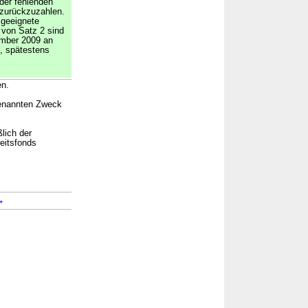
 der fehlenden
 zurückzuzahlen.
 geeignete
von Satz 2 sind
ember 2009 an
, spätestens
en.
genannten Zweck
lich der
eitsfonds
→