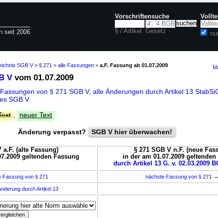
Vorschriftensuche
Vollt
§ / Artikel
Gesetz
n seit 2006
nu
zeichnis SGB V
>
§ 271
>
alle Fassungen
>
a.F. Fassung ab 01.07.2009
Ma
B V
vom 01.07.2009
 Fassungen von § 271 SGB V
,
alle Änderungen durch Artikel 13 StabSi
des SGB V
Text
,
neuer Text
Änderung verpasst?
SGB V hier überwachen!
 a.F. (alte Fassung)
§ 271 SGB V n.F. (neue Fas
07.2009 geltenden Fassung
in der am 01.07.2009 geltende
durch Artikel 13 G. v. 02.03.2009 B
e Fassung von § 271
nächste Fassung von § 271
nderung durch Artikel 13