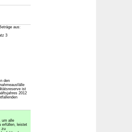
Beträge aus:
atz 3
in den
nnahmeausfälle
tätsreserve ist
äftsjahres 2012
tfallenden
, um alle
rfüllen, leistet
t zu