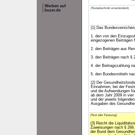
Werben auf
(Textabschnitt unverändert)
buzer.de
(1) Das Bundesversicher
1. den von den Einzugsst
eingezogenen Beiträgen f
2. den Beiträgen aus Re
3. den Beiträgen nach § 
4. der Beitragszahlung n
5. den Bundesmitteln nac
(2) Der Gesundheitsfonds
Einnahmen, bei der Fests
und die Aufwendungen für
ab dem Jahr 2009 in vier
und der jeweils folgende
Ausgaben des Gesundhei
(Text alte Fassung)
(3) Reicht die Liquiditäts
Zuweisungen nach § 266 Ab
der Bund dem Gesundheit