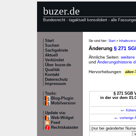
buzer.de
Bundesrecht - tagaktuell konsolidiert - alle Fassunge
Start
Sie sind hier:
Start
>
Inhaltsver
Suchen
Änderung
§ 271 SG
Sachgebiete
Aktuell
Ähnliche Seiten:
weitere
Verkündet
und
Änderungshistorie 
Über buzer.de
Qualität
Hervorhebungen:
alter 
Kontakt
Datenschutz
Impressum
Tools:
§ 271 SGB V
in der vor dem 01.
Blog-Plugin
Mobilversion
←
früher
Update via:
←
Web-Widget
vorherige Ä
Feed
Rechtskataster