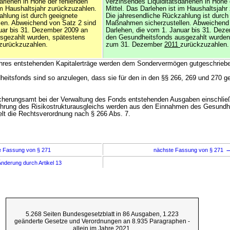
arlehen in Höhe der fehlenden
verzinsendes Liquiditätsdarlehen in Höhe
im Haushaltsjahr zurückzuzahlen.
Mittel. Das Darlehen ist im Haushaltsjahr
ahlung ist durch geeignete
Die jahresendliche Rückzahlung ist durch
en. Abweichend von Satz 2 sind
Maßnahmen sicherzustellen. Abweichend 
uar bis 31. Dezember 2009 an
Darlehen, die vom 1. Januar bis 31. Dez
sgezahlt wurden, spätestens
den Gesundheitsfonds ausgezahlt wurden
zurückzuzahlen.
zum 31. Dezember
2011
zurückzuzahlen.
Jahres entstehenden Kapitalerträge werden dem Sondervermögen gutgeschrieb
dheitsfonds sind so anzulegen, dass sie für den in den §§ 266, 269 und 270 
cherungsamt bei der Verwaltung des Fonds entstehenden Ausgaben einschließ
ührung des Risikostrukturausgleichs werden aus den Einnahmen des Gesundh
lt die Rechtsverordnung nach § 266 Abs. 7.
e Fassung von § 271
nächste Fassung von § 271
nderung durch Artikel 13
5.268 Seiten Bundesgesetzblatt in 86 Ausgaben, 1.223
geänderte Gesetze und Verordnungen an 8.935 Paragraphen -
allein im Jahre 2021.