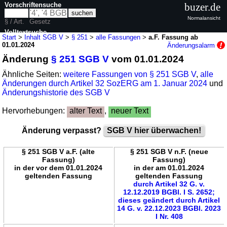
Vorschriftensuche
buzer.de
Normalansicht
§ / Art.
Gesetz
Volltextsuche
Start
>
Inhalt SGB V
>
§ 251
>
alle Fassungen
>
a.F. Fassung ab
01.01.2024
Änderungsalarm
nur in SGB V
Änderung
§ 251 SGB V
vom 01.01.2024
Ähnliche Seiten:
weitere Fassungen von § 251 SGB V
,
alle
Änderungen durch Artikel 32 SozERG am 1. Januar 2024
und
Änderungshistorie des SGB V
Hervorhebungen:
alter Text
,
neuer Text
Änderung verpasst?
SGB V hier überwachen!
§ 251 SGB V a.F. (alte
§ 251 SGB V n.F. (neue
Fassung)
Fassung)
in der vor dem 01.01.2024
in der am 01.01.2024
geltenden Fassung
geltenden Fassung
durch Artikel 32 G. v.
12.12.2019 BGBl. I S. 2652;
dieses geändert durch Artikel
14 G. v. 22.12.2023 BGBl. 2023
I Nr. 408