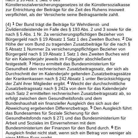
Künstlersozialversicherungsgesetzes ist die Künstlersozialkasse
zur Entrichtung der Beiträge für die Zeit des Ruhens insoweit
verpflichtet, als der Versicherte seine Beitragsanteile zahlt.
(4)
1
Der Bund trägt die Beiträge für Wehrdienst- und
Zivildienstleistende im Falle des § 193 Abs. 2 und 3 sowie für die
nach § 5 Abs. 1 Nr. 2a versicherungspflichtigen Bezieher von
Bürgergeld nach § 19 Absatz 1 Satz 1 des Zweiten Buches.
2
Die
Höhe der vom Bund zu tragenden Zusatzbeiträge für die nach §
5 Absatz 1 Nummer 2a versicherungspflichtigen Bezieher von
Bürgergeld nach § 19 Absatz 1 Satz 1 des Zweiten Buches wird
für ein Kalenderjahr jeweils im Folgejahr abschließend
festgestellt.
3
Hierzu ermittelt das Bundesministerium für
Gesundheit den rechnerischen Zusatzbeitragssatz, der sich als
Durchschnitt der im Kalenderjahr geltenden Zusatzbeitragssätze
der Krankenkassen nach § 242 Absatz 1 unter Berücksichtigung
der Zahl ihrer Mitglieder ergibt.
4
Weicht der durchschnittliche
Zusatzbeitragssatz nach § 242a von dem für das Kalenderjahr
nach Satz 2 ermittelten rechnerischen Zusatzbeitragssatz ab, so
erfolgt zwischen dem Gesundheitsfonds und dem
Bundeshaushalt ein finanzieller Ausgleich des sich aus der
Abweichung ergebenden Differenzbetrags.
5
Den Ausgleich führt
das Bundesamtes für Soziale Sicherung für den
Gesundheitsfonds nach § 271 und das Bundesministerium für
Arbeit und Soziales im Einvernehmen mit dem
Bundesministerium der Finanzen für den Bund durch.
6
Ein
Ausgleich findet nicht statt, wenn sich ein Betrag von weniger als
einer Million Euro ergibt.