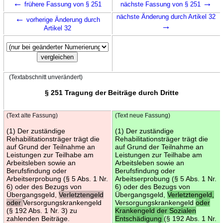
←
→
frühere Fassung von § 251
nächste Fassung von § 251
←
nächste Änderung durch Artikel 32
vorherige Änderung durch
→
Artikel 32
(Textabschnitt unverändert)
§ 251 Tragung der Beiträge durch Dritte
(Text alte Fassung)
(Text neue Fassung)
(1) Der zuständige
(1) Der zuständige
Rehabilitationsträger trägt die
Rehabilitationsträger trägt die
auf Grund der Teilnahme an
auf Grund der Teilnahme an
Leistungen zur Teilhabe am
Leistungen zur Teilhabe am
Arbeitsleben sowie an
Arbeitsleben sowie an
Berufsfindung oder
Berufsfindung oder
Arbeitserprobung (§ 5 Abs. 1 Nr.
Arbeitserprobung (§ 5 Abs. 1 Nr.
6) oder des Bezugs von
6) oder des Bezugs von
Übergangsgeld,
Verletztengeld
Übergangsgeld,
Verletztengeld,
oder
Versorgungskrankengeld
Versorgungskrankengeld
oder
(§ 192 Abs. 1 Nr. 3) zu
Krankengeld der Sozialen
zahlenden Beiträge.
Entschädigung
(§ 192 Abs. 1 Nr.