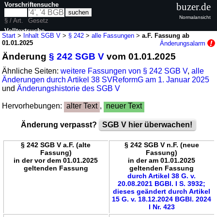
Vorschriftensuche
buzer.de
Normalansicht
§ / Art.
Gesetz
Volltextsuche
Start
>
Inhalt SGB V
>
§ 242
>
alle Fassungen
>
a.F. Fassung ab
01.01.2025
Änderungsalarm
nur in SGB V
Änderung
§ 242 SGB V
vom 01.01.2025
Ähnliche Seiten:
weitere Fassungen von § 242 SGB V
,
alle
Änderungen durch Artikel 38 SVReformG am 1. Januar 2025
und
Änderungshistorie des SGB V
Hervorhebungen:
alter Text
,
neuer Text
Änderung verpasst?
SGB V hier überwachen!
§ 242 SGB V a.F. (alte
§ 242 SGB V n.F. (neue
Fassung)
Fassung)
in der vor dem 01.01.2025
in der am 01.01.2025
geltenden Fassung
geltenden Fassung
durch Artikel 38 G. v.
20.08.2021 BGBl. I S. 3932;
dieses geändert durch Artikel
15 G. v. 18.12.2024 BGBl. 2024
I Nr. 423