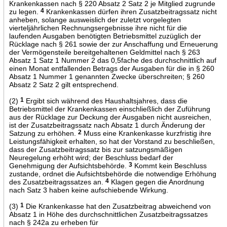
Krankenkassen nach § 220 Absatz 2 Satz 2 je Mitglied zugrunde
zu legen.
4
Krankenkassen dürfen ihren Zusatzbeitragssatz nicht
anheben, solange ausweislich der zuletzt vorgelegten
vierteljährlichen Rechnungsergebnisse ihre nicht für die
laufenden Ausgaben benötigten Betriebsmittel zuzüglich der
Rücklage nach § 261 sowie der zur Anschaffung und Erneuerung
der Vermögensteile bereitgehaltenen Geldmittel nach § 263
Absatz 1 Satz 1 Nummer 2 das 0,5fache des durchschnittlich auf
einen Monat entfallenden Betrags der Ausgaben für die in § 260
Absatz 1 Nummer 1 genannten Zwecke überschreiten; § 260
Absatz 2 Satz 2 gilt entsprechend.
(2)
1
Ergibt sich während des Haushaltsjahres, dass die
Betriebsmittel der Krankenkassen einschließlich der Zuführung
aus der Rücklage zur Deckung der Ausgaben nicht ausreichen,
ist der Zusatzbeitragssatz nach Absatz 1 durch Änderung der
Satzung zu erhöhen.
2
Muss eine Krankenkasse kurzfristig ihre
Leistungsfähigkeit erhalten, so hat der Vorstand zu beschließen,
dass der Zusatzbeitragssatz bis zur satzungsmäßigen
Neuregelung erhöht wird; der Beschluss bedarf der
Genehmigung der Aufsichtsbehörde.
3
Kommt kein Beschluss
zustande, ordnet die Aufsichtsbehörde die notwendige Erhöhung
des Zusatzbeitragssatzes an.
4
Klagen gegen die Anordnung
nach Satz 3 haben keine aufschiebende Wirkung.
(3)
1
Die Krankenkasse hat den Zusatzbeitrag abweichend von
Absatz 1 in Höhe des durchschnittlichen Zusatzbeitragssatzes
nach § 242a zu erheben für