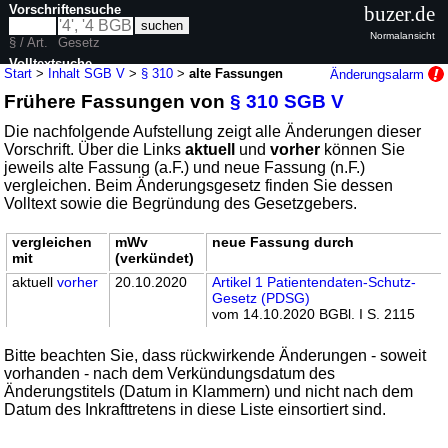
Vorschriftensuche
buzer.de
Normalansicht
§ / Art.
Gesetz
Volltextsuche
Start
>
Inhalt SGB V
>
§ 310
>
alte Fassungen
Änderungsalarm
Frühere Fassungen von
§ 310 SGB V
nur in SGB V
Die nachfolgende Aufstellung zeigt alle Änderungen dieser
Vorschrift. Über die Links
aktuell
und
vorher
können Sie
jeweils alte Fassung (a.F.) und neue Fassung (n.F.)
vergleichen. Beim Änderungsgesetz finden Sie dessen
Volltext sowie die Begründung des Gesetzgebers.
vergleichen
mWv
neue Fassung durch
mit
(verkündet)
aktuell
vorher
20.10.2020
Artikel 1 Patientendaten-Schutz-
Gesetz (PDSG)
vom 14.10.2020 BGBl. I S. 2115
Bitte beachten Sie, dass rückwirkende Änderungen - soweit
vorhanden - nach dem Verkündungsdatum des
Änderungstitels (Datum in Klammern) und nicht nach dem
Datum des Inkrafttretens in diese Liste einsortiert sind.