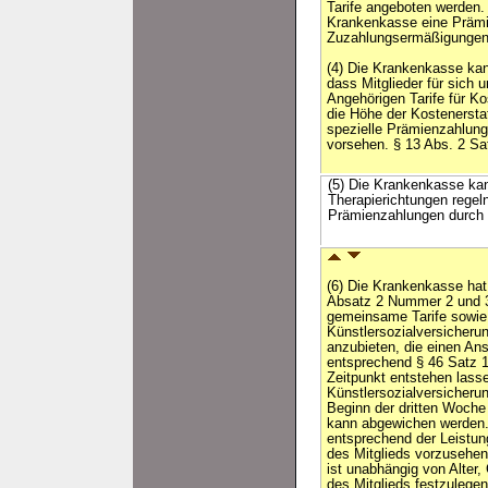
Tarife angeboten werden.
Krankenkasse eine Prämi
Zuzahlungsermäßigungen
(4) Die Krankenkasse kan
dass Mitglieder für sich 
Angehörigen Tarife für K
die Höhe der Kostenerstat
spezielle Prämienzahlung
vorsehen. § 13 Abs. 2 Satz
(5) Die Krankenkasse kan
Therapierichtungen regel
Prämienzahlungen durch 
(6) Die Krankenkasse hat 
Absatz 2 Nummer 2 und 3
gemeinsame Tarife sowie 
Künstlersozialversicheru
anzubieten, die einen An
entsprechend § 46 Satz 1
Zeitpunkt entstehen lass
Künstlersozialversicheru
Beginn der dritten Woche 
kann abgewichen werden.
entsprechend der Leistu
des Mitglieds vorzusehe
ist unabhängig von Alter,
des Mitglieds festzulege