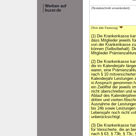
Werben auf
(Textabschnitt unverändert)
buzer.de
(Text alte Fassung)
(1) Die Krankenkasse kan
dass Mitglieder jeweils fü
von der Krankenkasse z
können (Selbstbehalt). D
Mitglieder Prämienzahlu
(2) Die Krankenkasse kann
die im Kalenderjahr länge
waren, eine Prämienzahlu
nach § 10 mitversicherte
Kalenderjahr Leistungen 
in Anspruch genommen ha
ein Zwölftel der jeweils 
nicht überschreiten und w
Ablauf des Kalenderjahres
dritten und vierten Absch
Ausnahme der Leistungen
bis 24b sowie Leistungen 
Lebensjahr noch nicht vol
unberücksichtigt.
(3) Die Krankenkasse hat 
für Versicherte, die an 
nach § 63, § 73b, § 73c, 