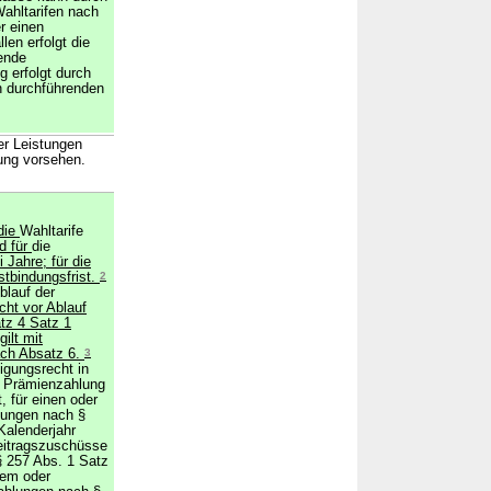
ahltarifen nach
r einen
llen erfolgt die
ende
 erfolgt durch
n durchführenden
er Leistungen
ung vorsehen.
die
Wahltarife
d für
die
 Jahre; für die
stbindungsfrist.
2
blauf der
cht vor Ablauf
tz 4 Satz 1
ilt mit
ach Absatz 6.
3
igungsrecht in
 Prämienzahlung
, für einen oder
lungen nach §
Kalenderjahr
eitragszuschüsse
 257 Abs. 1 Satz
nem oder