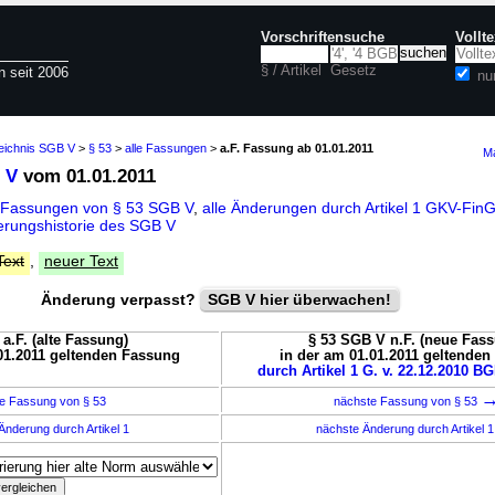
Vorschriftensuche
Vollt
§ / Artikel
Gesetz
n seit 2006
nu
zeichnis SGB V
>
§ 53
>
alle Fassungen
>
a.F. Fassung ab 01.01.2011
Ma
 V
vom 01.01.2011
 Fassungen von § 53 SGB V
,
alle Änderungen durch Artikel 1 GKV-Fin
rungshistorie des SGB V
Text
,
neuer Text
Änderung verpasst?
SGB V hier überwachen!
a.F. (alte Fassung)
§ 53 SGB V n.F. (neue Fas
01.2011 geltenden Fassung
in der am 01.01.2011 geltende
durch Artikel 1 G. v. 22.12.2010 BG
e Fassung von § 53
nächste Fassung von § 53
Änderung durch Artikel 1
nächste Änderung durch Artikel 