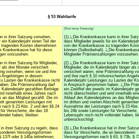
§ 53 Wahltarife
(Text neue Fassung)
n in ihrer Satzung vorsehen,
(1)
1
Die Krankenkasse kann in ihrer Sat
r ein Kalenderjahr einen Teil der
dass Mitglieder jeweils für ein Kalenderjah
u tragenden Kosten übernehmen
von der Krankenkasse zu tragenden Kos
ie Krankenkasse hat für diese
können (Selbstbehalt).
2
Die Krankenkasse
ngen vorzusehen.
Mitglieder Prämienzahlungen vorzusehen.
 in ihrer Satzung für Mitglieder,
(2)
1
Die Krankenkasse kann in ihrer Satz
r als drei Monate versichert
Mitglieder, die im Kalenderjahr länger als
ng vorsehen, wenn sie und ihre
versichert waren, eine Prämienzahlung v
n Angehörigen in diesem
und ihre nach § 10 mitversicherten Angeh
zu Lasten der Krankenkasse nicht
Kalenderjahr Leistungen zu Lasten der K
ben. Die Prämienzahlung darf
in Anspruch genommen haben.
2
Die Prä
im Kalenderjahr gezahlten Beiträge
ein Zwölftel der jeweils im Kalenderjahr g
ird innerhalb eines Jahres nach
nicht überschreiten und wird innerhalb ei
 an das Mitglied gezahlt. Die im
Ablauf des Kalenderjahres an das Mitglie
nitt genannten Leistungen mit
im dritten und vierten Abschnitt genannte
 nach § 23 Abs. 2 und den §§ 24
Ausnahme der Leistungen nach § 23 Abs.
für Versicherte, die das 18.
bis 24b sowie Leistungen für Versicherte,
lendet haben, bleiben
Lebensjahr noch nicht vollendet haben, bl
unberücksichtigt.
in ihrer Satzung zu regeln, dass
(3)
1
Die Krankenkasse hat in ihrer Satzun
besonderen Versorgungsformen
dass für Versicherte, die an besonderen
§ 137f oder § 140a teilnehmen,
Versorgungsformen nach § 63, § 73b, § 73