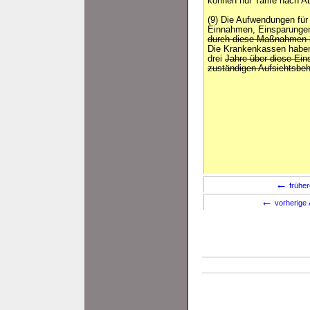
können nur Tarife nach A
(9) Die Aufwendungen für
Einnahmen, Einsparunge
durch diese Maßnahmen e
Die Krankenkassen haben
drei
Jahre über diese Ei
zuständigen Aufsichtsbe
←
früher
←
vorherige 