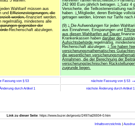
bsatz 3 wählen.
mehreren Tarifen einschließlich Prämien
242 900 Euro jährlich betragen.
5
Satz 4 gi
 jeden Wahltarif müssen aus
Versicherte, die Teilkostenerstattung nac
n und
Effizienzsteigerungen, die
haben.
6
Mitglieder, deren Beiträge vollst
rzielt werden,
finanziert werden.
getragen werden, können nur Tarife nach 
 regelmäßig, mindestens alle
nsparungen gegenüber der
(9)
1
Die Aufwendungen für jeden Wahlta
hörde
Rechenschaft abzulegen.
aus Einnahmen, Einsparungen und
Effizi
aus diesen Wahltarifen auf Dauer
finanzi
Krankenkassen haben
darüber der zustän
Aufsichtsbehörde
regelmäßig, mindestens
Rechenschaft abzulegen.
3
Sie haben hie
versicherungsmathematisches Gutachten 
die wesentlichen versicherungsmathemat
Annahmen, die der Berechnung der Beiträ
versicherungstechnischen Rückstellungen
zugrunde liegen.
e Fassung von § 53
nächste Fassung von § 53
Änderung durch Artikel 1
nächste Änderung durch Artikel 
Link zu dieser Seite
: https://www.buzer.de/gesetz/2497/al26934-0.htm
Inhaltsverzeichnis
|
Ausdru