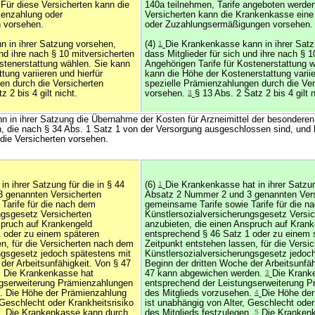
 Für diese Versicherten kann die
140a teilnehmen, Tarife angeboten werde
enzahlung oder
Versicherten kann die Krankenkasse ein
 vorsehen.
oder Zuzahlungsermäßigungen vorsehen.
n in ihrer Satzung vorsehen,
(4)
1
Die Krankenkasse kann in ihrer Sat
und ihre nach § 10 mitversicherten
dass Mitglieder für sich und ihre nach § 1
ostenerstattung wählen. Sie kann
Angehörigen Tarife für Kostenerstattung 
tung variieren und hierfür
kann die Höhe der Kostenerstattung variie
en durch die Versicherten
spezielle Prämienzahlungen durch die Ver
 2 bis 4 gilt nicht.
vorsehen.
3
§ 13 Abs. 2 Satz 2 bis 4 gilt n
n in ihrer Satzung die Übernahme der Kosten für Arzneimittel der besonderen
n, die nach § 34 Abs. 1 Satz 1 von der Versorgung ausgeschlossen sind, und h
die Versicherten vorsehen.
in ihrer Satzung für die in § 44
(6)
1
Die Krankenkasse hat in ihrer Satzun
 genannten Versicherten
Absatz 2 Nummer 2 und 3 genannten Vers
Tarife für die nach dem
gemeinsame Tarife sowie Tarife für die n
ngsgesetz Versicherten
Künstlersozialversicherungsgesetz Versic
spruch auf Krankengeld
anzubieten, die einen Anspruch auf Kran
 oder zu einem späteren
entsprechend § 46 Satz 1 oder zu einem 
en, für die Versicherten nach dem
Zeitpunkt entstehen lassen, für die Vers
ngsgesetz jedoch spätestens mit
Künstlersozialversicherungsgesetz jedoc
der Arbeitsunfähigkeit. Von § 47
Beginn der dritten Woche der Arbeitsunfäh
 Die Krankenkasse hat
47 kann abgewichen werden.
3
Die Krank
ngserweiterung Prämienzahlungen
entsprechend der Leistungserweiterung 
n. Die Höhe der Prämienzahlung
des Mitglieds vorzusehen.
4
Die Höhe de
 Geschlecht oder Krankheitsrisiko
ist unabhängig von Alter, Geschlecht oder
n. Die Krankenkasse kann durch
des Mitglieds festzulegen.
5
Die Kranken