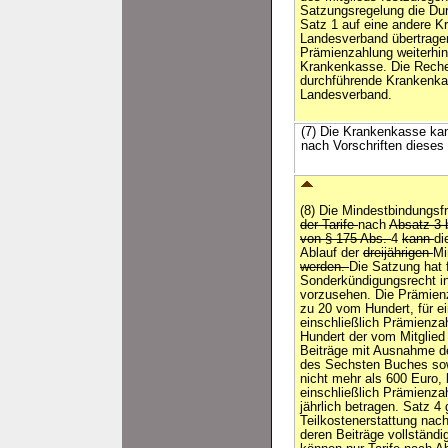
Satzungsregelung die Dur
Satz 1 auf eine andere K
Landesverband übertragen.
Prämienzahlung weiterhin
Krankenkasse. Die Rechen
durchführende Krankenka
Landesverband.
(7) Die Krankenkasse kan
nach Vorschriften diese
(8) Die Mindestbindungsfr
der Tarife
nach
Absatz 3 
von § 175 Abs.
4
kann
di
Ablauf der
dreijährigen
Mi
werden.
Die Satzung hat f
Sonderkündigungsrecht in
vorzusehen. Die Prämienz
zu 20 vom Hundert, für ei
einschließlich Prämienz
Hundert der vom Mitglied
Beiträge mit Ausnahme d
des Sechsten Buches sow
nicht mehr als 600 Euro,
einschließlich Prämienza
jährlich betragen. Satz 4 g
Teilkostenerstattung nach
deren Beiträge vollständi