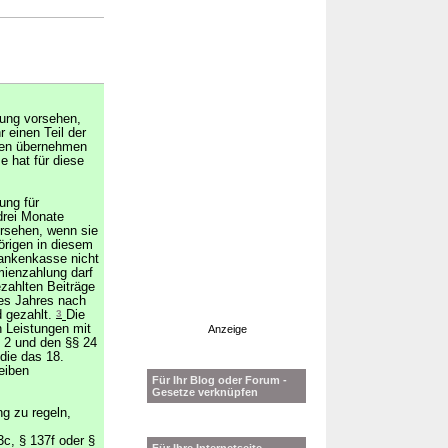
zung vorsehen,
r einen Teil der
ten übernehmen
 hat für diese
ung für
 drei Monate
orsehen, wenn sie
örigen in diesem
rankenkasse nicht
mienzahlung darf
ezahlten Beiträge
nes Jahres nach
d gezahlt.
3
Die
n Leistungen mit
Anzeige
 2 und den §§ 24
 die das 18.
eiben
Für Ihr Blog oder Forum -
Gesetze verknüpfen
g zu regeln,
c, § 137f oder §