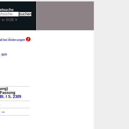
extsuche
r in SGB V
il bei Änderungen
G am
sung)
n Fassung
Bl. I S. 2309
→
→
1