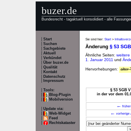
buzer.de
Bundesrecht - tagaktuell konsolidiert - alle Fassunge
Start
Sie sind hier:
Start
>
Inhaltsver
Suchen
Änderung
§ 53 SGB
Sachgebiete
Aktuell
Ähnliche Seiten:
weitere
Verkündet
1. Januar 2011
und
Ände
Über buzer.de
Qualität
Hervorhebungen:
alter 
Kontakt
Datenschutz
Impressum
Tools:
§ 53 SGB V 
in der vor dem 01.
Blog-Plugin
Mobilversion
←
früher
Update via:
←
Web-Widget
vorherige 
Feed
Rechtskataster