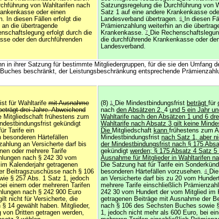
chführung von Wahltarifen nach
Satzungsregelung die Durchführung von W
rankenkasse oder einen
Satz 1 auf eine andere Krankenkasse ode
 In diesen Fällen erfolgt die
Landesverband übertragen.
6
In diesen Fä
 an die übertragende
Prämienzahlung weiterhin an die übertrag
schaftslegung erfolgt durch die
Krankenkasse.
7
Die Rechenschaftslegung
sse oder den durchführenden
die durchführende Krankenkasse oder de
Landesverband.
n in ihrer Satzung für bestimmte Mitgliedergruppen, für die sie den Umfang d
s Buches beschränkt, der Leistungsbeschränkung entsprechende Prämienzahl
ist für Wahltarife
mit Ausnahme
(8)
1
Die Mindestbindungsfrist
beträgt
für
beträgt drei Jahre. Abweichend
nach
den Absätzen 2,
4
und 5 ein Jahr un
e Mitgliedschaft frühestens zum
Wahltarife nach den Absätzen 1 und 6 drei
ndestbindungsfrist gekündigt
Wahltarife nach Absatz 3 gilt keine Minde
ür Tarife ein
Die
Mitgliedschaft
kann
frühestens zum A
 besonderen Härtefällen
Mindestbindungsfrist
nach Satz 1, aber ni
ahlung an Versicherte darf bis
der Mindestbindungsfrist nach § 175 Absa
nen oder mehrere Tarife
gekündigt
werden; § 175 Absatz 4 Satz 5 g
ahlungen nach § 242 30 vom
Ausnahme für Mitglieder in Wahltarifen n
 im Kalenderjahr getragenen
Die Satzung hat für Tarife ein Sonderkünd
er Beitragszuschüsse nach § 106
besonderen Härtefällen vorzusehen.
4
Die
ie § 257 Abs. 1 Satz 1, jedoch
an Versicherte darf bis zu 20 vom Hundert
 bei einem oder mehreren Tarifen
mehrere Tarife einschließlich Prämienzah
hlungen nach § 242 900 Euro
242 30 vom Hundert der vom Mitglied im 
ilt nicht für Versicherte, die
getragenen Beiträge mit Ausnahme der B
 § 14 gewählt haben. Mitglieder,
nach § 106 des Sechsten Buches sowie §
g von Dritten getragen werden,
1, jedoch nicht mehr als 600 Euro, bei ei