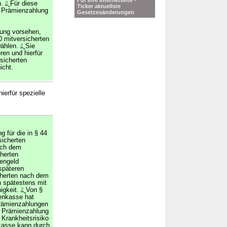
Für Ihre Internetseite -
n.
2
Für diese
Ticker aktuellste
e Prämienzahlung
Gesetzesänderungen
zung vorsehen,
0 mitversicherten
wählen.
2
Sie
ren und hierfür
sicherten
icht.
ierfür spezielle
g für die in § 44
icherten
ach dem
herten
kengeld
späteren
icherten nach dem
h spätestens mit
igkeit.
2
Von §
enkasse hat
Prämienzahlungen
r Prämienzahlung
 Krankheitsrisiko
kasse kann durch