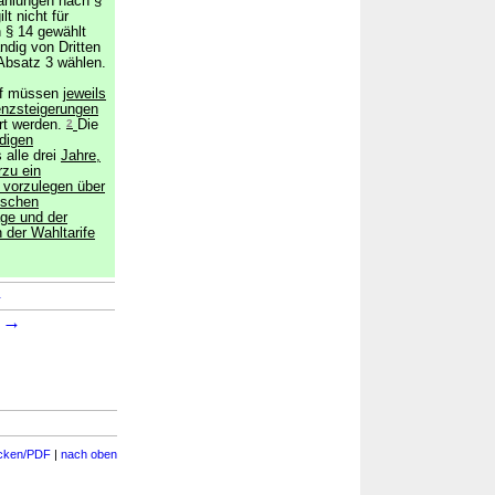
zahlungen nach §
lt nicht für
h § 14 gewählt
ändig von Dritten
Absatz 3 wählen.
rif müssen
jeweils
enzsteigerungen
ert werden.
2
Die
digen
 alle drei
Jahre,
rzu ein
vorzulegen über
ischen
ge und der
 der Wahltarife
→
→
1
cken/PDF
|
nach oben