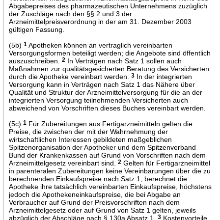
Abgabepreises des pharmazeutischen Unternehmens zuzüglich
der Zuschläge nach den §§ 2 und 3 der
Arzneimittelpreisverordnung in der am 31. Dezember 2003
gültigen Fassung.
(5b)
1
Apotheken können an vertraglich vereinbarten
Versorgungsformen beteiligt werden; die Angebote sind öffentlich
auszuschreiben.
2
In Verträgen nach Satz 1 sollen auch
Maßnahmen zur qualitätsgesicherten Beratung des Versicherten
durch die Apotheke vereinbart werden.
3
In der integrierten
Versorgung kann in Verträgen nach Satz 1 das Nähere über
Qualität und Struktur der Arzneimittelversorgung für die an der
integrierten Versorgung teilnehmenden Versicherten auch
abweichend von Vorschriften dieses Buches vereinbart werden.
(5c)
1
Für Zubereitungen aus Fertigarzneimitteln gelten die
Preise, die zwischen der mit der Wahrnehmung der
wirtschaftlichen Interessen gebildeten maßgeblichen
Spitzenorganisation der Apotheker und dem Spitzenverband
Bund der Krankenkassen auf Grund von Vorschriften nach dem
Arzneimittelgesetz vereinbart sind.
2
Gelten für Fertigarzneimittel
in parenteralen Zubereitungen keine Vereinbarungen über die zu
berechnenden Einkaufspreise nach Satz 1, berechnet die
Apotheke ihre tatsächlich vereinbarten Einkaufspreise, höchstens
jedoch die Apothekeneinkaufspreise, die bei Abgabe an
Verbraucher auf Grund der Preisvorschriften nach dem
Arzneimittelgesetz oder auf Grund von Satz 1 gelten, jeweils
abzüglich der Abschläge nach § 130a Absatz 1.
3
Kostenvorteile