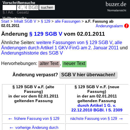
Vorschriftensuche
buzer.de
Normalansicht
§ / Art.
Gesetz
Volltextsuche
Start
>
Inhalt SGB V
>
§ 129
>
alle Fassungen
>
a.F. Fassung ab
02.01.2011
Änderungsalarm
nur in SGB V
Änderung
§ 129 SGB V
vom 02.01.2011
Ähnliche Seiten:
weitere Fassungen von § 129 SGB V
,
alle
Änderungen durch Artikel 1 GKV-FinG am 2. Januar 2011
und
Änderungshistorie des SGB V
Hervorhebungen:
alter Text
,
neuer Text
Änderung verpasst?
SGB V hier überwachen!
§ 129 SGB V a.F. (alte
§ 129 SGB V n.F. (neue
Fassung)
Fassung)
in der vor dem 02.01.2011
in der am 02.01.2011
geltenden Fassung
geltenden Fassung
durch Artikel 1 G. v.
22.12.2010 BGBl. I S. 2309
←
→
frühere Fassung von § 129
nächste Fassung von § 129
←
vorherige Änderung durch