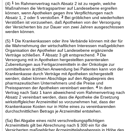
(4)
1
Im Rahmenvertrag nach Absatz 2 ist zu regeln, welche
Maßnahmen die Vertragspartner auf Landesebene ergreifen
können, wenn Apotheken gegen ihre Verpflichtungen nach
Absatz 1, 2 oder 5 verstoßen.
2
Bei gröblichen und wiederholten
Verstößen ist vorzusehen, daß Apotheken von der Versorgung
der Versicherten bis zur Dauer von zwei Jahren ausgeschlossen
werden können.
(5)
1
Die Krankenkassen oder ihre Verbände können mit der für
die Wahrnehmung der wirtschaftlichen Interessen maßgeblichen
Organisation der Apotheker auf Landesebene ergänzende
Verträge schließen.
2
Absatz 3 gilt entsprechend.
3
Die
Versorgung mit in Apotheken hergestellten parenteralen
Zubereitungen aus Fertigarzneimitteln in der Onkologie zur
unmittelbaren ärztlichen Anwendung bei Patienten kann von der
Krankenkasse durch Verträge mit Apotheken sichergestellt
werden; dabei können Abschläge auf den Abgabepreis des
pharmazeutischen Unternehmers und die Preise und
Preisspannen der Apotheken vereinbart werden.
4
In dem
Vertrag nach Satz 1 kann abweichend vom Rahmenvertrag nach
Absatz 2 vereinbart werden, dass die Apotheke die Ersetzung
wirkstoffgleicher Arzneimittel so vorzunehmen hat, dass der
Krankenkasse Kosten nur in Höhe eines zu vereinbarenden
durchschnittlichen Betrags je Arzneimittel entstehen.
(5a) Bei Abgabe eines nicht verschreibungspflichtigen
Arzneimittels gilt bei Abrechnung nach § 300 ein für die
Versicherten maßgeblicher Arzneimittelabgabepreis in Höhe des