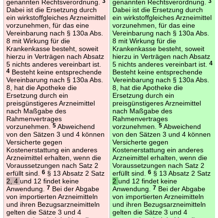
genannten Rechtsverordnung.
3
genannten Rechtsverordnung.
3
Dabei ist die Ersetzung durch
Dabei ist die Ersetzung durch
ein wirkstoffgleiches Arzneimittel
ein wirkstoffgleiches Arzneimittel
vorzunehmen, für das eine
vorzunehmen, für das eine
Vereinbarung nach § 130a Abs.
Vereinbarung nach § 130a Abs.
8 mit Wirkung für die
8 mit Wirkung für die
Krankenkasse besteht, soweit
Krankenkasse besteht, soweit
hierzu in Verträgen nach Absatz
hierzu in Verträgen nach Absatz
5 nichts anderes vereinbart ist.
5 nichts anderes vereinbart ist.
4
4
Besteht keine entsprechende
Besteht keine entsprechende
Vereinbarung nach § 130a Abs.
Vereinbarung nach § 130a Abs.
8, hat die Apotheke die
8, hat die Apotheke die
Ersetzung durch ein
Ersetzung durch ein
preisgünstigeres Arzneimittel
preisgünstigeres Arzneimittel
nach Maßgabe des
nach Maßgabe des
Rahmenvertrages
Rahmenvertrages
vorzunehmen.
5
Abweichend
vorzunehmen.
5
Abweichend
von den Sätzen 3 und 4 können
von den Sätzen 3 und 4 können
Versicherte gegen
Versicherte gegen
Kostenerstattung ein anderes
Kostenerstattung ein anderes
Arzneimittel erhalten, wenn die
Arzneimittel erhalten, wenn die
Voraussetzungen nach Satz 2
Voraussetzungen nach Satz 2
erfüllt sind.
6
§ 13 Absatz 2 Satz
erfüllt sind.
6
§ 13 Absatz 2 Satz
2, 4
und 12 findet keine
2
und 12 findet keine
Anwendung.
7
Bei der Abgabe
Anwendung.
7
Bei der Abgabe
von importierten Arzneimitteln
von importierten Arzneimitteln
und ihren Bezugsarzneimitteln
und ihren Bezugsarzneimitteln
gelten die Sätze 3 und 4
gelten die Sätze 3 und 4