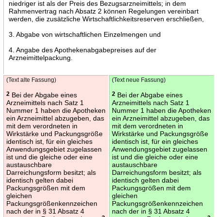
niedriger ist als der Preis des Bezugsarzneimittels; in dem
Rahmenvertrag nach Absatz 2 können Regelungen vereinbart
werden, die zusätzliche Wirtschaftlichkeitsreserven erschließen,
3. Abgabe von wirtschaftlichen Einzelmengen und
4. Angabe des Apothekenabgabepreises auf der
Arzneimittelpackung.
(Text alte Fassung)
(Text neue Fassung)
2
Bei der Abgabe eines
2
Bei der Abgabe eines
Arzneimittels nach Satz 1
Arzneimittels nach Satz 1
Nummer 1 haben die Apotheken
Nummer 1 haben die Apotheken
ein Arzneimittel abzugeben, das
ein Arzneimittel abzugeben, das
mit dem verordneten in
mit dem verordneten in
Wirkstärke und Packungsgröße
Wirkstärke und Packungsgröße
identisch ist, für ein gleiches
identisch ist, für ein gleiches
Anwendungsgebiet zugelassen
Anwendungsgebiet zugelassen
ist und die gleiche oder eine
ist und die gleiche oder eine
austauschbare
austauschbare
Darreichungsform besitzt; als
Darreichungsform besitzt; als
identisch gelten dabei
identisch gelten dabei
Packungsgrößen mit dem
Packungsgrößen mit dem
gleichen
gleichen
Packungsgrößenkennzeichen
Packungsgrößenkennzeichen
nach der in § 31 Absatz 4
nach der in § 31 Absatz 4