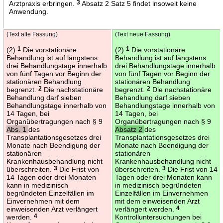
Arztpraxis erbringen.
3
Absatz 2 Satz 5 findet insoweit keine
Anwendung.
(Text alte Fassung)
(Text neue Fassung)
(2)
1
Die vorstationäre
(2)
1
Die vorstationäre
Behandlung ist auf längstens
Behandlung ist auf längstens
drei Behandlungstage innerhalb
drei Behandlungstage innerhalb
von fünf Tagen vor Beginn der
von fünf Tagen vor Beginn der
stationären Behandlung
stationären Behandlung
begrenzt.
2
Die nachstationäre
begrenzt.
2
Die nachstationäre
Behandlung darf sieben
Behandlung darf sieben
Behandlungstage innerhalb von
Behandlungstage innerhalb von
14 Tagen, bei
14 Tagen, bei
Organübertragungen nach § 9
Organübertragungen nach § 9
Abs. 1
des
Absatz 2
des
Transplantationsgesetzes drei
Transplantationsgesetzes drei
Monate nach Beendigung der
Monate nach Beendigung der
stationären
stationären
Krankenhausbehandlung nicht
Krankenhausbehandlung nicht
überschreiten.
3
Die Frist von
überschreiten.
3
Die Frist von 14
14 Tagen oder drei Monaten
Tagen oder drei Monaten kann
kann in medizinisch
in medizinisch begründeten
begründeten Einzelfällen im
Einzelfällen im Einvernehmen
Einvernehmen mit dem
mit dem einweisenden Arzt
einweisenden Arzt verlängert
verlängert werden.
4
werden.
4
Kontrolluntersuchungen bei