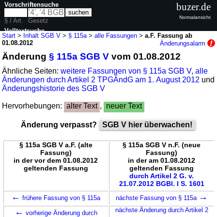
Vorschriftensuche
buzer.de
Normalansicht
§ / Art.
Gesetz
Volltextsuche
Start
>
Inhalt SGB V
>
§ 115a
>
alle Fassungen
>
a.F. Fassung ab
01.08.2012
Änderungsalarm
nur in SGB V
Änderung
§ 115a SGB V
vom 01.08.2012
Ähnliche Seiten:
weitere Fassungen von § 115a SGB V
,
alle
Änderungen durch Artikel 2 TPGÄndG am 1. August 2012
und
Änderungshistorie des SGB V
Hervorhebungen:
alter Text
,
neuer Text
Änderung verpasst?
SGB V hier überwachen!
§ 115a SGB V a.F. (alte
§ 115a SGB V n.F. (neue
Fassung)
Fassung)
in der vor dem 01.08.2012
in der am 01.08.2012
geltenden Fassung
geltenden Fassung
durch Artikel 2 G. v.
21.07.2012 BGBl. I S. 1601
←
→
frühere Fassung von § 115a
nächste Fassung von § 115a
←
nächste Änderung durch Artikel 2
vorherige Änderung durch