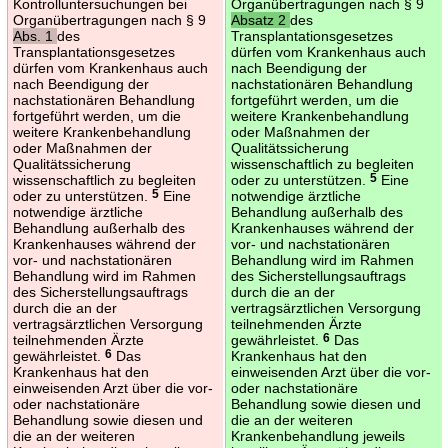
Kontrolluntersuchungen bei
Organübertragungen nach § 9
Organübertragungen nach § 9
Absatz 2
des
Abs. 1
des
Transplantationsgesetzes
Transplantationsgesetzes
dürfen vom Krankenhaus auch
dürfen vom Krankenhaus auch
nach Beendigung der
nach Beendigung der
nachstationären Behandlung
nachstationären Behandlung
fortgeführt werden, um die
fortgeführt werden, um die
weitere Krankenbehandlung
weitere Krankenbehandlung
oder Maßnahmen der
oder Maßnahmen der
Qualitätssicherung
Qualitätssicherung
wissenschaftlich zu begleiten
wissenschaftlich zu begleiten
oder zu unterstützen.
5
Eine
oder zu unterstützen.
5
Eine
notwendige ärztliche
notwendige ärztliche
Behandlung außerhalb des
Behandlung außerhalb des
Krankenhauses während der
Krankenhauses während der
vor- und nachstationären
vor- und nachstationären
Behandlung wird im Rahmen
Behandlung wird im Rahmen
des Sicherstellungsauftrags
des Sicherstellungsauftrags
durch die an der
durch die an der
vertragsärztlichen Versorgung
vertragsärztlichen Versorgung
teilnehmenden Ärzte
teilnehmenden Ärzte
gewährleistet.
6
Das
gewährleistet.
6
Das
Krankenhaus hat den
Krankenhaus hat den
einweisenden Arzt über die vor-
einweisenden Arzt über die vor-
oder nachstationäre
oder nachstationäre
Behandlung sowie diesen und
Behandlung sowie diesen und
die an der weiteren
die an der weiteren
Krankenbehandlung jeweils