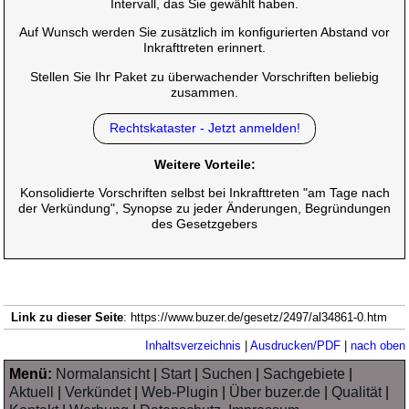
Intervall, das Sie gewählt haben.
Auf Wunsch werden Sie zusätzlich im konfigurierten Abstand vor
Inkrafttreten erinnert.
Stellen Sie Ihr Paket zu überwachender Vorschriften beliebig
zusammen.
Rechtskataster - Jetzt anmelden!
Weitere Vorteile:
Konsolidierte Vorschriften selbst bei Inkrafttreten "am Tage nach
der Verkündung", Synopse zu jeder Änderungen, Begründungen
des Gesetzgebers
Link zu dieser Seite
: https://www.buzer.de/gesetz/2497/al34861-0.htm
Inhaltsverzeichnis
|
Ausdrucken/PDF
|
nach oben
Menü:
Normalansicht
|
Start
|
Suchen
|
Sachgebiete
|
Aktuell
|
Verkündet
|
Web-Plugin
|
Über buzer.de
|
Qualität
|