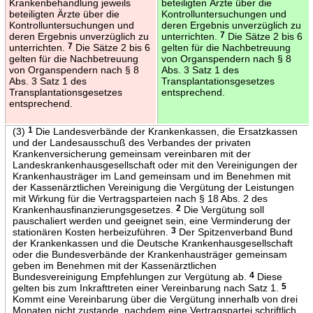
Krankenbehandlung jeweils
beteiligten Ärzte über die
beteiligten Ärzte über die
Kontrolluntersuchungen und
Kontrolluntersuchungen und
deren Ergebnis unverzüglich zu
deren Ergebnis unverzüglich zu
unterrichten.
7
Die Sätze 2 bis 6
unterrichten.
7
Die Sätze 2 bis 6
gelten für die Nachbetreuung
gelten für die Nachbetreuung
von Organspendern nach § 8
von Organspendern nach § 8
Abs. 3 Satz 1 des
Abs. 3 Satz 1 des
Transplantationsgesetzes
Transplantationsgesetzes
entsprechend.
entsprechend.
(3)
1
Die Landesverbände der Krankenkassen, die Ersatzkassen
und der Landesausschuß des Verbandes der privaten
Krankenversicherung gemeinsam vereinbaren mit der
Landeskrankenhausgesellschaft oder mit den Vereinigungen der
Krankenhausträger im Land gemeinsam und im Benehmen mit
der Kassenärztlichen Vereinigung die Vergütung der Leistungen
mit Wirkung für die Vertragsparteien nach § 18 Abs. 2 des
Krankenhausfinanzierungsgesetzes.
2
Die Vergütung soll
pauschaliert werden und geeignet sein, eine Verminderung der
stationären Kosten herbeizuführen.
3
Der Spitzenverband Bund
der Krankenkassen und die Deutsche Krankenhausgesellschaft
oder die Bundesverbände der Krankenhausträger gemeinsam
geben im Benehmen mit der Kassenärztlichen
Bundesvereinigung Empfehlungen zur Vergütung ab.
4
Diese
gelten bis zum Inkrafttreten einer Vereinbarung nach Satz 1.
5
Kommt eine Vereinbarung über die Vergütung innerhalb von drei
Monaten nicht zustande, nachdem eine Vertragspartei schriftlich