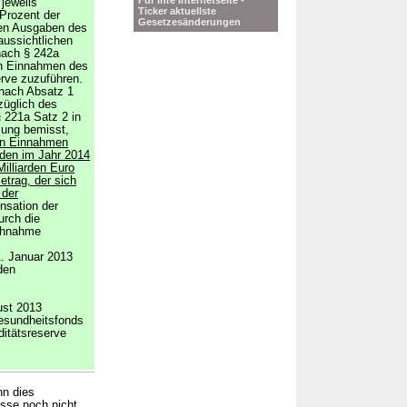
Für Ihre Internetseite -
jeweils
Ticker aktuellste
Prozent der
Gesetzesänderungen
den Ausgaben des
aussichtlichen
nach § 242a
en Einnahmen des
erve zuzuführen.
nach Absatz 1
züglich des
§ 221a Satz 2 in
ung bemisst,
n Einnahmen
den im Jahr 2014
Milliarden Euro
etrag, der sich
 der
sation der
rch die
uchnahme
. Januar 2013
den
ust 2013
esundheitsfonds
ditätsreserve
nn dies
isse noch nicht