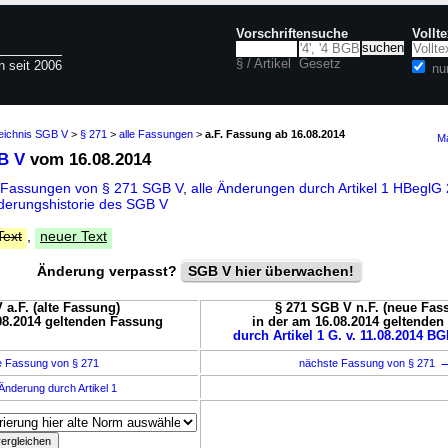
Vorschriftensuche
Vollt
§ / Artikel
Gesetz
n seit 2006
nu
zeichnis SGB V
>
§ 271
>
alle Fassungen
>
a.F. Fassung ab 16.08.2014
Ma
B V
vom 16.08.2014
 Fassungen von § 271 SGB V
,
alle Änderungen durch Artikel 1 HBeglG
derungshistorie des SGB V
Text
,
neuer Text
Änderung verpasst?
SGB V hier überwachen!
 a.F. (alte Fassung)
§ 271 SGB V n.F. (neue Fas
08.2014 geltenden Fassung
in der am 16.08.2014 geltende
durch Artikel 1 G. v. 11.08.2014 BG
e Fassung von § 271
nächste Fassung von § 271
Änderung durch Artikel 1