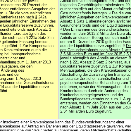
es 2012 und der jeweils
Ablauf des Geschäftsjahres 2012 und der 
 mindestens 20 Prozent der
folgenden Geschäftsjahre mindestens 20 
 Monat entfallenden Ausgaben des
durchschnittlich auf den Monat entfallen
en.
3
Die die voraussichtlichen
Gesundheitsfonds betragen.
3
Die die vor
 Krankenkassen nach § 242a
jährlichen Ausgaben der Krankenkassen 
genden jährlichen Einnahmen des
Absatz 1 Satz 1 übersteigenden jährlich
r Liquiditätsreserve zuzuführen.
Gesundheitsfonds sind der Liquiditätsres
undheitsfonds nach Absatz 1
4
Den Einnahmen des Gesundheitsfonds 
lliarden Euro abzüglich des
werden im Jahr 2013 2 Milliarden Euro ab
 der sich nach § 221a Satz 2 in
Anteils an diesem Betrag, der sich nach 
 geltenden Fassung bemisst,
der am 9. Dezember 2010 geltenden Fass
e zugeführt.
5
Zur Kompensation
aus der Liquiditätsreserve zugeführt.
5
De
en Krankenkassen durch die
des Gesundheitsfonds nach Absatz 1 wer
ng bei Inanspruchnahme
3,5 Milliarden Euro und im Jahr 2015 2,5 
hnärztlicher und
jeweils abzüglich des Anteils an diesem B
ehandlung zum 1. Januar 2013
nach § 221 Absatz 2 Satz 2 bemisst, aus
rausgaben, die den
Liquiditätsreserve zugeführt.
6
Zur Kompen
 Änderung des
Mehrausgaben, die den Krankenkassen du
zes und der
Abschaffung der Zuzahlung bei Inanspr
ung zum 1. August 2013
ambulanter ärztlicher, zahnärztlicher und
innahmen des Gesundheitsfonds
psychotherapeutischer Behandlung zum 1
14 aus der Liquiditätsreserve
entstehen, sowie der Mehrausgaben, die 
führt.
Krankenkassen durch die Änderung des
Krankenhausentgeltgesetzes und der
Bundespflegesatzverordnung zum 1. Aug
entstehen, werden den Einnahmen des G
nach Absatz 1 im Jahr 2014 aus der Liqui
2,34 Milliarden Euro zugeführt.
r Insolvenz einer Krankenkasse kann das Bundesversicherungsamt einer
ankenkasse auf Antrag ein Darlehen aus der Liquiditätsreserve gewähren, we
tungsansprüche von Versicherten zu finanzieren, deren Mitgliedschaftsverhältn