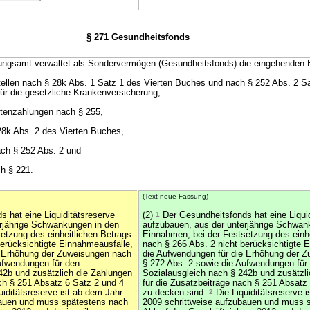
§ 271 Gesundheitsfonds
ungsamt verwaltet als Sondervermögen (Gesundheitsfonds) die eingehenden 
ellen nach § 28k Abs. 1 Satz 1 des Vierten Buches und nach § 252 Abs. 2 S
ür die gesetzliche Krankenversicherung,
ntenzahlungen nach § 255,
28k Abs. 2 des Vierten Buches,
ach § 252 Abs. 2 und
h § 221.
(Text neue Fassung)
 hat eine Liquiditätsreserve
(2)
1
Der Gesundheitsfonds hat eine Liquid
rjährige Schwankungen in den
aufzubauen, aus der unterjährige Schwan
etzung des einheitlichen Betrags
Einnahmen, bei der Festsetzung des einhe
berücksichtigte Einnahmeausfälle,
nach § 266 Abs. 2 nicht berücksichtigte 
e Erhöhung der Zuweisungen nach
die Aufwendungen für die Erhöhung der 
ufwendungen für den
§ 272 Abs. 2 sowie die Aufwendungen für
42b und zusätzlich die Zahlungen
Sozialausgleich nach § 242b und zusätzl
ach § 251 Absatz 6 Satz 2 und 4
für die Zusatzbeiträge nach § 251 Absatz
uiditätsreserve ist ab dem Jahr
zu decken sind.
2
Die Liquiditätsreserve 
bauen und muss spätestens nach
2009 schrittweise aufzubauen und muss 