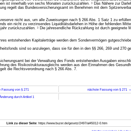
en ist innerhalb von sechs Monaten zurückzuzahlen.
3
Das Nähere zur Darle
lung regelt das Bundesversicherungsamt im Benehmen mit dem Spitzenverba
sreserve nicht aus, um alle Zuweisungen nach § 266 Abs. 1 Satz 1 zu erfüllen,
s ein nicht zu verzinsendes Liquiditätsdarlehen in Höhe der fehlenden Mitte
sjahr zurückzuzahlen.
3
Die jahresendliche Rückzahlung ist durch geeignete
Jahres entstehenden Kapitalerträge werden dem Sondervermögen gutgeschrieb
dheitsfonds sind so anzulegen, dass sie für den in den §§ 266, 269 und 270 
cherungsamt bei der Verwaltung des Fonds entstehenden Ausgaben einschlie
ührung des Risikostrukturausgleichs werden aus den Einnahmen des Gesundh
elt die Rechtsverordnung nach § 266 Abs. 7.
e Fassung von § 271
nächste Fassung von § 271
Änderung durch Artikel 1
Link zu dieser Seite
: https://www.buzer.de/gesetz/2497/al45012-0.htm