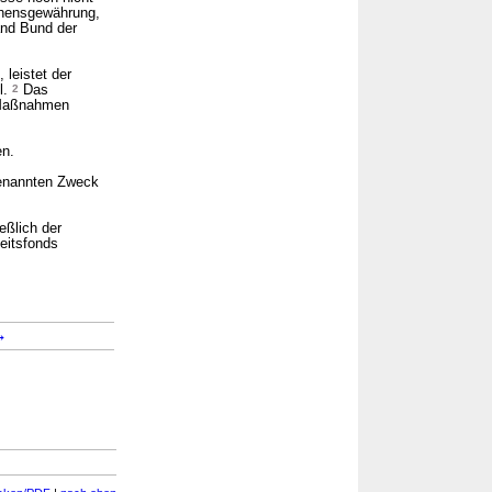
hensgewährung,
nd Bund der
 leistet der
l.
2
Das
 Maßnahmen
en.
genannten Zweck
ßlich der
eitsfonds
→