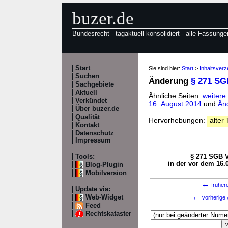
buzer.de
Bundesrecht - tagaktuell konsolidiert - alle Fassunge
Start
Sie sind hier:
Start
>
Inhaltsver
Suchen
Änderung
§ 271 SG
Sachgebiete
Aktuell
Ähnliche Seiten:
weitere
Verkündet
16. August 2014
und
Än
Über buzer.de
Qualität
Hervorhebungen:
alter 
Kontakt
Datenschutz
Impressum
Tools:
§ 271 SGB V
in der vor dem 16.
Blog-Plugin
Mobilversion
←
früher
Update via:
←
Web-Widget
vorherige 
Feed
Rechtskataster