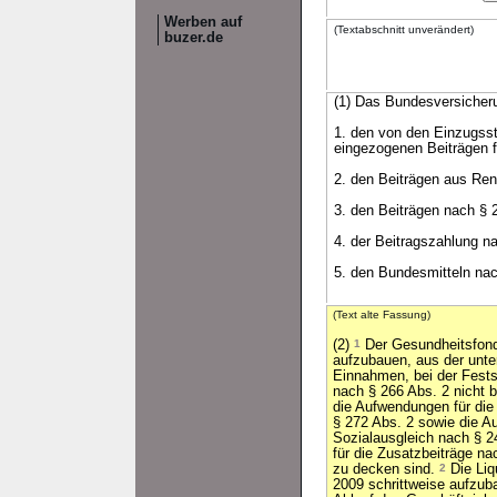
Werben auf
(Textabschnitt unverändert)
buzer.de
(1) Das Bundesversicher
1. den von den Einzugsst
eingezogenen Beiträgen f
2. den Beiträgen aus Re
3. den Beiträgen nach § 
4. der Beitragszahlung n
5. den Bundesmitteln nac
(Text alte Fassung)
(2)
1
Der Gesundheitsfonds
aufzubauen, aus der unte
Einnahmen, bei der Fests
nach § 266 Abs. 2 nicht 
die Aufwendungen für di
§ 272 Abs. 2 sowie die A
Sozialausgleich nach § 2
für die Zusatzbeiträge n
zu decken sind.
2
Die Liq
2009 schrittweise aufzu