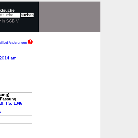
extsuche
r in SGB V
il bei Änderungen
 2014 am
sung)
n Fassung
Bl. I S. 1346
→