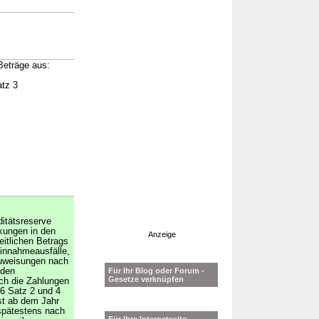
Beträge aus:
atz 3
itätsreserve
kungen in den
Anzeige
itlichen Betrags
Einnahmeausfälle,
Zuweisungen nach
 den
Für Ihr Blog oder Forum -
Gesetze verknüpfen
ich die Zahlungen
 6 Satz 2 und 4
ist ab dem Jahr
spätestens nach