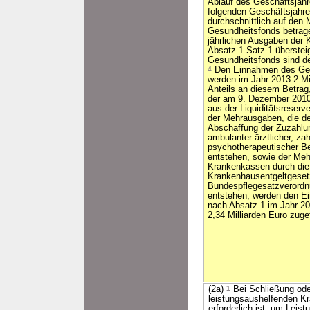
Ablauf des Geschäftsjahr
folgenden Geschäftsjahre
durchschnittlich auf den
Gesundheitsfonds betrag
jährlichen Ausgaben der
Absatz 1 Satz 1 überstei
Gesundheitsfonds sind de
4
Den Einnahmen des Ges
werden im Jahr 2013 2 Mi
Anteils an diesem Betrag,
der am 9. Dezember 2010
aus der Liquiditätsreserv
der Mehrausgaben, die d
Abschaffung der Zuzahlu
ambulanter ärztlicher, za
psychotherapeutischer B
entstehen, sowie der Meh
Krankenkassen durch die
Krankenhausentgeltgeset
Bundespflegesatzverordn
entstehen, werden den E
nach Absatz 1 im Jahr 20
2,34 Milliarden Euro zuge
(2a)
1
Bei Schließung ode
leistungsaushelfenden Kr
erforderlich ist, um Leis