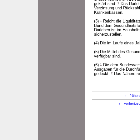
geklärt sind.
2
Das Darleh
Verzinsung und Rückzah
Krankenkassen.
(3)
1
Reicht die Liquidität
Bund dem Gesundheitsfond
Darlehen ist im Haushalt
sicherzustellen.
(4) Die im Laufe eines 
(5) Die Mittel des Gesun
verfügbar sind.
(6)
1
Die dem Bundesversi
Ausgaben für die Durchf
gedeckt.
2
Das Nähere reg
←
früher
←
vorherige 