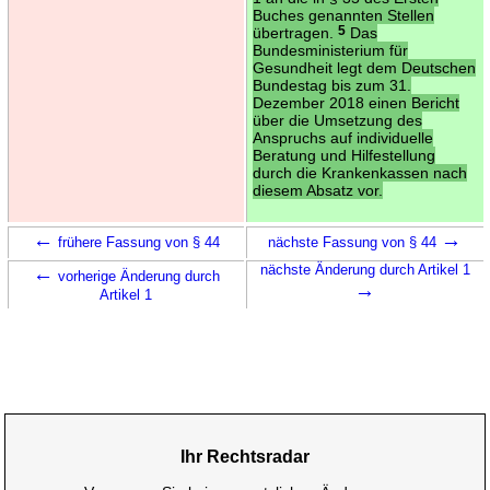
Buches genannten Stellen
übertragen.
5
Das
Bundesministerium für
Gesundheit legt dem Deutschen
Bundestag bis zum 31.
Dezember 2018 einen Bericht
über die Umsetzung des
Anspruchs auf individuelle
Beratung und Hilfestellung
durch die Krankenkassen nach
diesem Absatz vor.
←
→
frühere Fassung von § 44
nächste Fassung von § 44
←
nächste Änderung durch Artikel 1
vorherige Änderung durch
→
Artikel 1
Ihr Rechtsradar