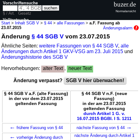
Vorschriftensuche
buzer.de
Normalansicht
§ / Art.
Gesetz
Volltextsuche
Start
>
Inhalt SGB V
>
§ 44
>
alle Fassungen
>
a.F. Fassung ab
23.07.2015
Änderungsalarm
nur in SGB V
Änderung
§ 44 SGB V
vom 23.07.2015
Ähnliche Seiten:
weitere Fassungen von § 44 SGB V
,
alle
Änderungen durch Artikel 1 GKV-VSG am 23. Juli 2015
und
Änderungshistorie des SGB V
Hervorhebungen:
alter Text
,
neuer Text
Änderung verpasst?
SGB V hier überwachen!
§ 44 SGB V a.F. (alte Fassung)
§ 44 SGB V n.F. (neue
in der vor dem 23.07.2015
Fassung)
geltenden Fassung
in der am 23.07.2015
geltenden Fassung
durch Artikel 1 G. v.
16.07.2015 BGBl. I S. 1211
←
→
frühere Fassung von § 44
nächste Fassung von § 44
←
nächste Änderung durch Artikel 1
vorherige Änderung durch