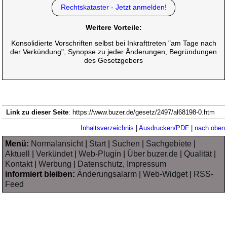
Rechtskataster - Jetzt anmelden!
Weitere Vorteile:
Konsolidierte Vorschriften selbst bei Inkrafttreten "am Tage nach
der Verkündung", Synopse zu jeder Änderungen, Begründungen
des Gesetzgebers
Link zu dieser Seite
: https://www.buzer.de/gesetz/2497/al68198-0.htm
Inhaltsverzeichnis
|
Ausdrucken/PDF
|
nach oben
Menü:
Normalansicht
|
Start
|
Suchen
|
Sachgebiete
|
Aktuell
|
Verkündet
|
Web-Plugin
|
Über buzer.de
|
Qualität
|
Kontakt
|
Werbung
|
Datenschutz, Impressum
informiert bleiben:
Änderungsalarm
|
Web-Widget
|
RSS-
Feed