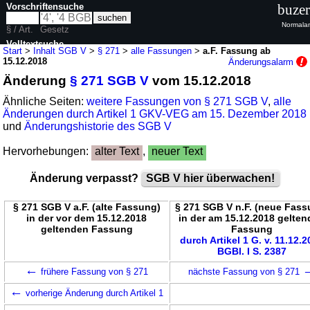
Vorschriftensuche
buzer
Normalan
§ / Art.
Gesetz
Volltextsuche
Start
>
Inhalt SGB V
>
§ 271
>
alle Fassungen
>
a.F. Fassung ab
15.12.2018
Änderungsalarm
nur in SGB V
Änderung
§ 271 SGB V
vom 15.12.2018
Ähnliche Seiten:
weitere Fassungen von § 271 SGB V
,
alle
Änderungen durch Artikel 1 GKV-VEG am 15. Dezember 2018
und
Änderungshistorie des SGB V
Hervorhebungen:
alter Text
,
neuer Text
Änderung verpasst?
SGB V hier überwachen!
§ 271 SGB V a.F. (alte Fassung)
§ 271 SGB V n.F. (neue Fass
in der vor dem 15.12.2018
in der am 15.12.2018 gelte
geltenden Fassung
Fassung
durch Artikel 1 G. v. 11.12.
BGBl. I S. 2387
←
frühere Fassung von § 271
nächste Fassung von § 271
←
vorherige Änderung durch Artikel 1