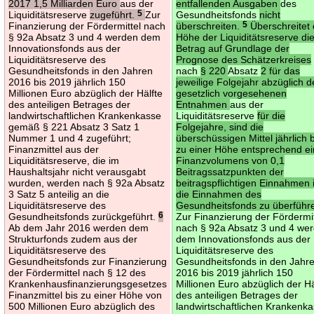
2017 1,5 Milliarden Euro
aus der
entfallenden Ausgaben
des
Liquiditätsreserve
zugeführt.
5
Zur
Gesundheitsfonds
nicht
Finanzierung der Fördermittel nach
überschreiten.
5
Überschreitet 
§ 92a Absatz 3 und 4 werden dem
Höhe der Liquiditätsreserve di
Innovationsfonds aus der
Betrag auf Grundlage der
Liquiditätsreserve des
Prognose des Schätzerkreises
Gesundheitsfonds in den Jahren
nach
§ 220
Absatz
2 für das
2016 bis 2019 jährlich 150
jeweilige Folgejahr abzüglich d
Millionen Euro abzüglich der Hälfte
gesetzlich vorgesehenen
des anteiligen Betrages der
Entnahmen
aus der
landwirtschaftlichen Krankenkasse
Liquiditätsreserve
für die
gemäß § 221 Absatz 3 Satz 1
Folgejahre, sind die
Nummer 1 und 4 zugeführt;
überschüssigen Mittel jährlich 
Finanzmittel aus der
zu einer Höhe entsprechend e
Liquiditätsreserve, die im
Finanzvolumens von 0,1
Haushaltsjahr nicht verausgabt
Beitragssatzpunkten der
wurden, werden nach § 92a Absatz
beitragspflichtigen Einnahmen 
3 Satz 5 anteilig an die
die Einnahmen des
Liquiditätsreserve des
Gesundheitsfonds zu überführ
Gesundheitsfonds zurückgeführt.
6
Zur Finanzierung der Fördermit
Ab dem Jahr 2016 werden dem
nach § 92a Absatz 3 und 4 we
Strukturfonds zudem aus der
dem Innovationsfonds aus der
Liquiditätsreserve des
Liquiditätsreserve des
Gesundheitsfonds zur Finanzierung
Gesundheitsfonds in den Jahr
der Fördermittel nach § 12 des
2016 bis 2019 jährlich 150
Krankenhausfinanzierungsgesetzes
Millionen Euro abzüglich der Hä
Finanzmittel bis zu einer Höhe von
des anteiligen Betrages der
500 Millionen Euro abzüglich des
landwirtschaftlichen Krankenk