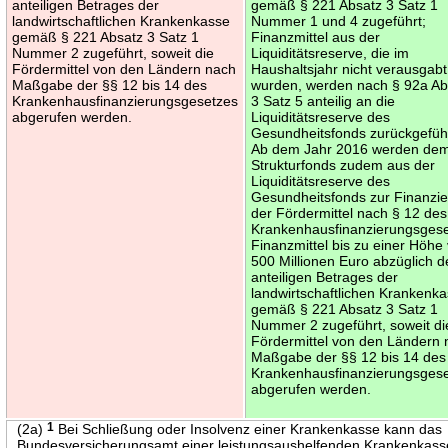
anteiligen Betrages der
gemäß § 221 Absatz 3 Satz 1
landwirtschaftlichen Krankenkasse
Nummer 1 und 4 zugeführt;
gemäß § 221 Absatz 3 Satz 1
Finanzmittel aus der
Nummer 2 zugeführt, soweit die
Liquiditätsreserve, die im
Fördermittel von den Ländern nach
Haushaltsjahr nicht verausgabt
Maßgabe der §§ 12 bis 14 des
wurden, werden nach § 92a Ab
Krankenhausfinanzierungsgesetzes
3 Satz 5 anteilig an die
abgerufen werden.
Liquiditätsreserve des
Gesundheitsfonds zurückgefüh
Ab dem Jahr 2016 werden de
Strukturfonds zudem aus der
Liquiditätsreserve des
Gesundheitsfonds zur Finanzi
der Fördermittel nach § 12 des
Krankenhausfinanzierungsges
Finanzmittel bis zu einer Höhe
500 Millionen Euro abzüglich d
anteiligen Betrages der
landwirtschaftlichen Krankenk
gemäß § 221 Absatz 3 Satz 1
Nummer 2 zugeführt, soweit di
Fördermittel von den Ländern
Maßgabe der §§ 12 bis 14 des
Krankenhausfinanzierungsges
abgerufen werden.
(2a)
1
Bei Schließung oder Insolvenz einer Krankenkasse kann das
Bundesversicherungsamt einer leistungsaushelfenden Krankenkass