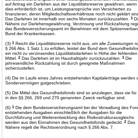
auf Antrag ein Darlehen aus der Liquiditätsreserve gewähren, wenn
dies erforderlich ist, um Leistungsansprüche von Versicherten zu
finanzieren, deren Mitgliedschaftsverhältnisse noch nicht geklärt sin
Das Darlehen ist innerhalb von sechs Monaten zurückzuzahlen.
3
D
Nähere zur Darlehensgewährung, Verzinsung und Rückzahlung rege
das Bundesversicherungsamt im Benehmen mit dem Spitzenverba
Bund der Krankenkassen.
(3)
1
Reicht die Liquiditätsreserve nicht aus, um alle Zuweisungen 
§ 266 Abs. 1 Satz 1 zu erfüllen, leistet der Bund dem Gesundheitsf
ein nicht zu verzinsendes Liquiditätsdarlehen in Höhe der fehlenden
Mittel.
2
Das Darlehen ist im Haushaltsjahr zurückzuzahlen.
3
Die
jahresendliche Rückzahlung ist durch geeignete Maßnahmen
sicherzustellen.
(4) Die im Laufe eines Jahres entstehenden Kapitalerträge werden
Sondervermögen gutgeschrieben.
(5) Die Mittel des Gesundheitsfonds sind so anzulegen, dass sie für
in den §§ 266, 269 und 270 genannten Zweck verfügbar sind.
(6)
1
Die dem Bundesversicherungsamt bei der Verwaltung des Fon
entstehenden Ausgaben einschließlich der Ausgaben für die
Durchführung und Weiterentwicklung des Risikostrukturausgleichs
werden aus den Einnahmen des Gesundheitsfonds gedeckt.
2
Das
Nähere regelt die Rechtsverordnung nach § 266 Abs. 7.