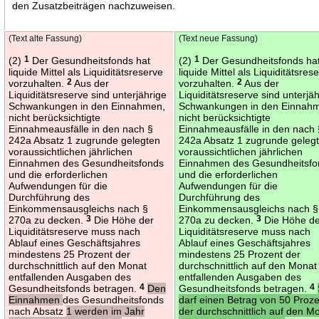
den Zusatzbeiträgen nachzuweisen.
(Text alte Fassung)
(Text neue Fassung)
(2)
1
Der Gesundheitsfonds hat
(2)
1
Der Gesundheitsfonds ha
liquide Mittel als Liquiditätsreserve
liquide Mittel als Liquiditätsres
vorzuhalten.
2
Aus der
vorzuhalten.
2
Aus der
Liquiditätsreserve sind unterjährige
Liquiditätsreserve sind unterjä
Schwankungen in den Einnahmen,
Schwankungen in den Einnah
nicht berücksichtigte
nicht berücksichtigte
Einnahmeausfälle in den nach §
Einnahmeausfälle in den nach 
242a Absatz 1 zugrunde gelegten
242a Absatz 1 zugrunde geleg
voraussichtlichen jährlichen
voraussichtlichen jährlichen
Einnahmen des Gesundheitsfonds
Einnahmen des Gesundheitsfo
und die erforderlichen
und die erforderlichen
Aufwendungen für die
Aufwendungen für die
Durchführung des
Durchführung des
Einkommensausgleichs nach §
Einkommensausgleichs nach §
270a zu decken.
3
Die Höhe der
270a zu decken.
3
Die Höhe d
Liquiditätsreserve muss nach
Liquiditätsreserve muss nach
Ablauf eines Geschäftsjahres
Ablauf eines Geschäftsjahres
mindestens 25 Prozent der
mindestens 25 Prozent der
durchschnittlich auf den Monat
durchschnittlich auf den Monat
entfallenden Ausgaben des
entfallenden Ausgaben des
Gesundheitsfonds betragen.
4
Den
Gesundheitsfonds betragen.
4
Einnahmen
des Gesundheitsfonds
darf einen Betrag von 50 Proz
nach Absatz
1 werden im Jahr
der durchschnittlich auf den M