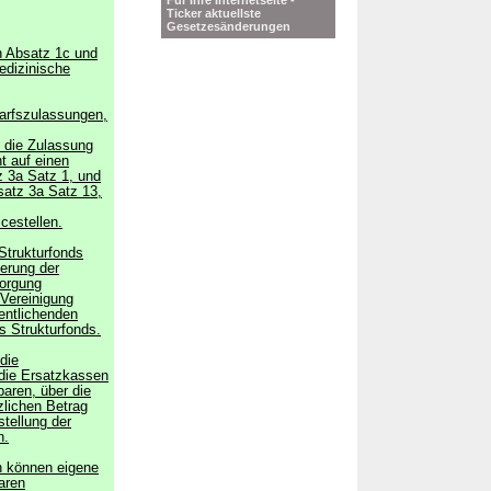
Für Ihre Internetseite -
Ticker aktuellste
Gesetzesänderungen
h Absatz 1c und
edizinische
arfszulassungen,
f die Zulassung
t auf einen
 3a Satz 1, und
atz 3a Satz 13,
cestellen.
 Strukturfonds
derung der
sorgung
Vereinigung
fentlichenden
s Strukturfonds.
die
die Ersatzkassen
aren, über die
zlichen Betrag
tellung der
n.
n können eigene
aren