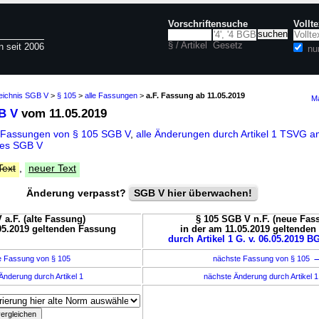
Vorschriftensuche
Vollt
§ / Artikel
Gesetz
n seit 2006
nu
zeichnis SGB V
>
§ 105
>
alle Fassungen
>
a.F. Fassung ab 11.05.2019
Ma
B V
vom 11.05.2019
 Fassungen von § 105 SGB V
,
alle Änderungen durch Artikel 1 TSVG a
des SGB V
Text
,
neuer Text
Änderung verpasst?
SGB V hier überwachen!
 a.F. (alte Fassung)
§ 105 SGB V n.F. (neue Fas
05.2019 geltenden Fassung
in der am 11.05.2019 geltende
durch Artikel 1 G. v. 06.05.2019 BG
e Fassung von § 105
nächste Fassung von § 105
Änderung durch Artikel 1
nächste Änderung durch Artikel 