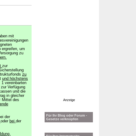
aben mit
esvereinigungen
igneten
 ergreifen, um
 Versorgung zu
ern.
t
zur
icherstellung
Strukturfonds
zu
nt
und höchstens
 1 vereinbarten
 zur Verfügung
kassen und die
rag in gleicher
3
Mittel des
Anzeige
gende
Für Ihr Blog oder Forum -
ei der
Gesetze verknüpfen
n
oder
bei
der
ldung,