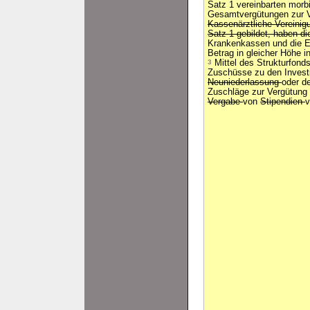
Satz 1 vereinbarten morb
Gesamtvergütungen zur V
Kassenärztliche Vereinig
Satz 1 gebildet, haben d
Krankenkassen und die E
Betrag in gleicher Höhe i
3
Mittel des Strukturfonds
Zuschüsse zu den Investi
Neuniederlassung
oder d
Zuschläge zur Vergütung
Vergabe
von
Stipendien
v