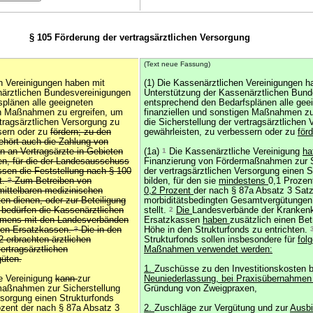
§ 105 Förderung der vertragsärztlichen Versorgung
(Text neue Fassung)
n Vereinigungen haben mit
(1) Die Kassenärztlichen Vereinigungen h
närztlichen Bundesvereinigungen
Unterstützung der Kassenärztlichen Bund
plänen alle geeigneten
entsprechend den Bedarfsplänen alle gee
en Maßnahmen zu ergreifen, um
finanziellen und sonstigen Maßnahmen zu
rtragsärztlichen Versorgung zu
die Sicherstellung der vertragsärztlichen
sern oder zu
fördern; zu den
gewährleisten, zu verbessern oder zu
förd
hört auch die Zahlung von
n an Vertragsärzte in Gebieten
(1a)
1
Die Kassenärztliche Vereinigung
ha
ten, für die der Landesausschuss
Finanzierung von Fördermaßnahmen zur S
sen die Feststellung nach § 100
der vertragsärztlichen Versorgung einen 
t.
2
Zum Betreiben von
bilden, für den sie
mindestens
0,1 Proze
mittelbaren medizinischen
0,2 Prozent
der nach § 87a Absatz 3 Satz
en dienen, oder zur Beteiligung
morbiditätsbedingten Gesamtvergütungen
 bedürfen die Kassenärztlichen
stellt.
2
Die
Landesverbände der Kranken
hmens mit den Landesverbänden
Ersatzkassen
haben
zusätzlich einen Bet
den Ersatzkassen.
3
Die in den
Höhe in den Strukturfonds zu entrichten.
 erbrachten ärztlichen
Strukturfonds sollen insbesondere für
fol
ertragsärztlichen
Maßnahmen verwendet werden:
üten.
1.
Zuschüsse zu den Investitionskosten b
e Vereinigung
kann
zur
Neuniederlassung, bei Praxisübernahme
maßnahmen zur Sicherstellung
Gründung von Zweigpraxen,
rsorgung einen Strukturfonds
rozent der nach § 87a Absatz 3
2.
Zuschläge zur Vergütung und zur
Ausbi