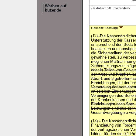
Werben auf
(Textabschnitt unverändert)
buzer.de
(Text alte Fassung)
(1)
1
Die Kassenärztliche
Unterstützung der Kasse
entsprechend den Bedarfs
finanziellen und sonstig
die Sicherstellung der ve
gewährleisten, zu verbes
möglichen Maßnahmen ge
Sicherstellungszuschläge
oder in Teilen von Gebie
der Ärzte und Krankenkas
Abs. 1 und 3 getroffen ha
Einrichtungen, die der un
Versorgung der Versichert
an solchen Einrichtungen
Vereinigungen des Bene
der Krankenkassen und 
Einrichtungen nach Satz 2
Leistungen sind aus der v
Gesamtvergütung zu verg
(1a)
1
Die Kassenärztlich
Finanzierung von Förder
der vertragsärztlichen Ve
bilden, für den sie 0,1 P