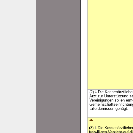
(2)
1
Die Kassenärztlichen
Arzt zur Unterstützung s
Vereinigungen sollen erm
Gemeinschaftseinrichtun
Erfordernissen genügt.
(3)
1
Die Kassenärztliche
freiwilligen Verzicht auf 