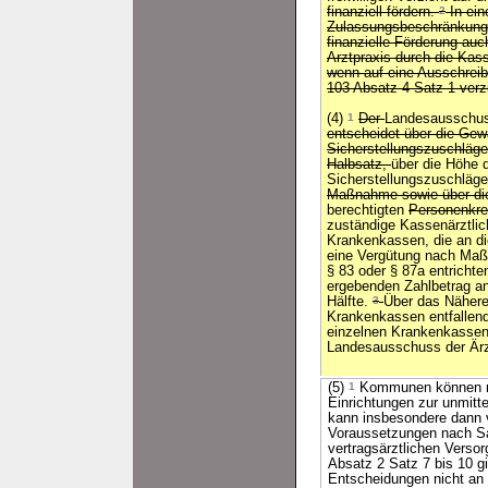
finanziell fördern.
2
In ein
Zulassungsbeschränkungen
finanzielle Förderung auc
Arztpraxis durch die Kass
wenn auf eine Ausschrei
103 Absatz 4 Satz 1 verzi
(4)
1
Der
Landesausschus
entscheidet über die Gew
Sicherstellungszuschläg
Halbsatz,
über die Höhe 
Sicherstellungszuschläge
Maßnahme sowie über die
berechtigten
Personenkre
zuständige Kassenärztlic
Krankenkassen, die an di
eine Vergütung nach Ma
§ 83 oder § 87a entrichte
ergebenden Zahlbetrag an
Hälfte.
3
Über das Nähere 
Krankenkassen entfallend
einzelnen Krankenkassen
Landesausschuss der Är
(5)
1
Kommunen können mit
Einrichtungen zur unmitt
kann insbesondere dann v
Voraussetzungen nach Sat
vertragsärztlichen Versor
Absatz 2 Satz 7 bis 10 g
Entscheidungen nicht an