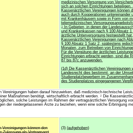
medizinischen Versorgung von Versichert
sich an solchen Einrichtungen beteiligen.
Kassenärztlichen Vereinigungen können d
auch durch Kooperationen untereinander
mit Krankenhäusern sowie in Form von mo
telemedizinischen Versorgungsangebotsfo
3
In Gebieten, in denen der Landesaussch
und Krankenkassen nach § 100 Absatz 1 
ärztliche Unterversorgung festgestellt hat,
Kassenärztlichen Vereinigungen nach Abla
§ 100 Absatz 1 Satz 2, spätestens jedoc
Monaten, zum Betreiben von Einrichtungen
Für die Vergütung der ärztlichen Leistunge
Einrichtungen erbracht werden, sind die 
87 bis 87c anzuwenden.
(1d) Die Kassenärztlichen Vereinigungen 
Landesrecht dies bestimmt, an der Umse
Studienplatzbewerbern im Zusammenhang
des Studienplatzes eingegangenen Verpfl
 Vereinigungen haben darauf hinzuwirken, daß medizinisch-technische Leistu
einer Maßnahmen benötigt, wirtschaftlich erbracht werden.
2
Die Kassenärztli
öglichen, solche Leistungen im Rahmen der vertragsärztlichen Versorgung vo
gen der niedergelassenen Ärzte zu beziehen, wenn eine solche Erbringung me
n Vereinigungen können den
(3)
(aufgehoben)
die Zulassung als Vertragsarzt