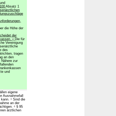
 und
 100
Absatz 1
senärztlichen
llungszuschläge
Anforderungen,
er die Höhe der
scheidet der
nkassen.
3
Die für
che Vereinigung
senärztliche
e des
richten, tragen
ag an den
 Nähere zur
fallenden
Krankenkassen
zte und
llen eigene
er Ausnahmefall
n kann.
3
Sind die
lnahme an der
mächtigen.
4
§ 95
hren ärztlichen