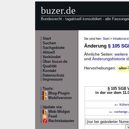
buzer.de
Bundesrecht - tagaktuell konsolidiert - alle Fassunge
Start
Sie sind hier:
Start
>
Inhaltsver
Suchen
Änderung
§ 105 SG
Sachgebiete
Aktuell
Ähnliche Seiten:
weitere
Verkündet
und
Änderungshistorie 
Über buzer.de
Qualität
Hervorhebungen:
alter 
Kontakt
Datenschutz
Impressum
Tools:
§ 105 SGB V
in der vor dem 11.
Blog-Plugin
Mobilversion
←
früher
Update via:
←
Web-Widget
vorherige 
Feed
Rechtskataster