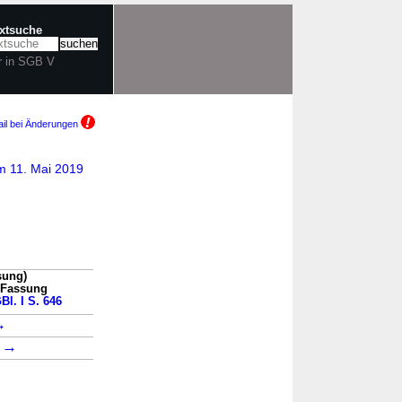
extsuche
r in SGB V
il bei Änderungen
m 11. Mai 2019
sung)
n Fassung
Bl. I S. 646
→
→
1