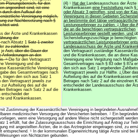
em Planungsbereich, für den
(4)
1
Hat der
Landesausschuss der Ärzte
 angeordnet sind, ist eine
Krankenkassen
eine Feststellung
nach
§
h durch den Aufkauf der
oder Absatz 3 getroffen, sind von der Kas
enärztliche Vereinigung möglich,
Vereinigung in diesen Gebieten Sicherste
bung zur Nachbesetzung nach §
an bestimmte dort tätige vertragsärztliche
chtet wird.
Leistungserbringer zu zahlen.
2
Über die 
die an die berechtigen vertragsärztlichen
s der Ärzte und Krankenkassen
Leistungserbringer gestellt werden, und
üb
ährung der
Sicherstellungszuschläge je berechtigten
e
nach Absatz 1
Satz 1 zweiter
vertragsärztlichen Leistungserbringer ent
der
zu zahlenden
Landesausschuss der Ärzte und Kranke
 je
Arzt, über die Dauer der
den Vertragsarzt zuständige Kassenärztli
 Anforderungen an den
und die Krankenkassen, die an diese Kas
is.
2
Die für den Vertragsarzt
Vereinigung eine Vergütung nach Maßgab
he Vereinigung und die
Gesamtvertrages nach § 83 oder § 87a ent
ese Kassenärztliche Vereinigung
den sich aus Satz 1 ergebenden Zahlbetr
ßgabe des Gesamtvertrages nach
Vertragsarzt jeweils zur Hälfte.
4
Über das
n, tragen den sich aus Satz 1
Aufteilung des auf die Krankenkassen ent
 den Vertragsarzt jeweils zur
Betrages nach Satz 2 auf die einzelnen 
zur Aufteilung des auf die
entscheidet der Landesausschuss der Är
en Betrages nach Satz 2 auf die
Krankenkassen.
 entscheidet der
zte und Krankenkassen.
 Zustimmung der Kassenärztlichen Vereinigung in begründeten Ausnahmefä
elbaren medizinischen Versorgung der Versicherten betreiben.
2
Ein begründet
orliegen, wenn eine Versorgung auf andere Weise nicht sichergestellt werde
z 1 erfüllt, hat der Zulassungsausschuss die Einrichtung auf Antrag zur Tei
gung mit angestellten Ärzten, die in das Arztregister eingetragen sind, zu er
ilt entsprechend.
5
In der kommunalen Eigeneinrichtung tätige Ärzte sind bei i
 Weisungen von Nichtärzten gebunden.