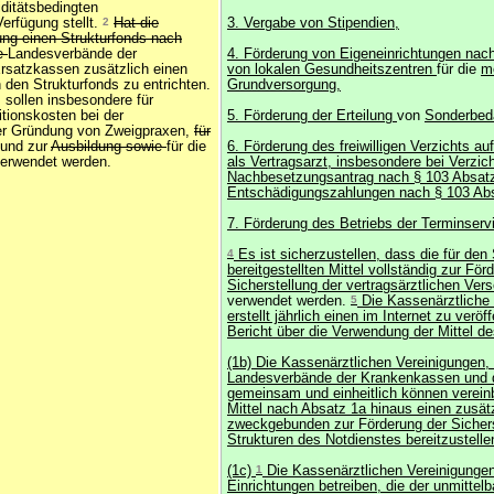
iditätsbedingten
erfügung stellt.
2
Hat die
3. Vergabe von Stipendien,
ung einen Strukturfonds nach
ie
Landesverbände der
4. Förderung von Eigeneinrichtungen nac
rsatzkassen zusätzlich einen
von lokalen Gesundheitszentren
für die
m
n den Strukturfonds zu entrichten.
Grundversorgung,
 sollen insbesondere für
tionskosten bei der
5. Förderung der Erteilung
von
Sonderbed
er Gründung von Zweigpraxen,
für
 und zur
Ausbildung sowie
für die
6. Förderung des freiwilligen Verzichts au
erwendet werden.
als Vertragsarzt, insbesondere bei Verzich
Nachbesetzungsantrag nach § 103 Absatz
Entschädigungszahlungen nach § 103 Abs
7. Förderung des Betriebs der Terminservi
4
Es ist sicherzustellen, dass die für den
bereitgestellten Mittel vollständig zur För
Sicherstellung der vertragsärztlichen Ver
verwendet werden.
5
Die Kassenärztliche 
erstellt jährlich einen im Internet zu veröf
Bericht über die Verwendung der Mittel de
(1b) Die Kassenärztlichen Vereinigungen, 
Landesverbände der Krankenkassen und 
gemeinsam und einheitlich können vereinb
Mittel nach Absatz 1a hinaus einen zusät
zweckgebunden zur Förderung der Sichers
Strukturen des Notdienstes bereitzustelle
(1c)
1
Die Kassenärztlichen Vereinigunge
Einrichtungen betreiben, die der unmittelb