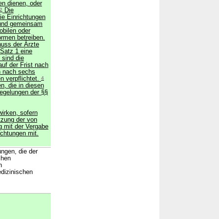
en dienen, oder
2
Die
ie Einrichtungen
 und gemeinsam
bilen oder
rmen betreiben.
uss der Ärzte
Satz 1 eine
 sind die
uf der Frist nach
h nach sechs
 verpflichtet.
4
n, die in diesen
Regelungen der §§
wirken, sofern
tzung der von
 mit der Vergabe
ichtungen mit.
ngen, die der
chen
n
dizinischen