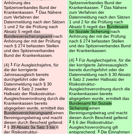
Anhörung des
Spitzenverbandes Bund der
Spitzenverbandes Bund der
Krankenkassen.
7
Das Nähere
Krankenkassen.
7
Das Nähere
zum Verfahren der
zum Verfahren der
Datenmeldung nach den Sätzen
Datenmeldung nach den Sätzen
1 und 2 für die Prüfung nach
1 und 2 für die Prüfung nach
Absatz 5 regelt das
Bundesamt
Absatz 5 regelt das
für Soziale Sicherung
nach
Bundesversicherungsamt
nach
Anhörung der mit der Prüfung
Anhörung der mit der Prüfung
nach § 274 befassten Stellen
nach § 274 befassten Stellen
und des Spitzenverbandes Bund
und des Spitzenverbandes
der Krankenkassen.
Bund der Krankenkassen.
(4)
1
Für Ausgleichsjahre, für die
(4)
1
Für Ausgleichsjahre, für
der korrigierte Jahresausgleich
die der korrigierte
bereits durchgeführt oder die
Jahresausgleich bereits
Datenmeldung nach § 30 Absatz
durchgeführt oder die
4 Satz 2 zweiter Halbsatz der
Datenmeldung nach § 30
Risikostruktur-
Absatz 4 Satz 2 zweiter
Ausgleichsverordnung durch die
Halbsatz der Risikostruktur-
Krankenkassen bereits
Ausgleichsverordnung durch die
abgegeben wurde, ermittelt das
Krankenkassen bereits
Bundesamt für Soziale
abgegeben wurde, ermittelt das
Sicherung
einen
Bundesversicherungsamt
einen
Bereinigungsbetrag und macht
Bereinigungsbetrag und macht
diesen durch Bescheid geltend.
diesen durch Bescheid geltend.
2
§ 6 der Risikostruktur-
2
§
39 Absatz 3a Satz 3 bis
6
Ausgleichsverordnung gilt
der Risikostruktur-
entsprechend.
3
Die Einnahmen