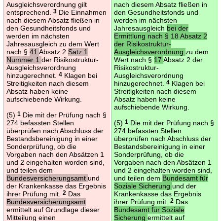
Ausgleichsverordnung gilt
nach diesem Absatz fließen in
entsprechend.
3
Die Einnahmen
den Gesundheitsfonds und
nach diesem Absatz fließen in
werden im nächsten
den Gesundheitsfonds und
Jahresausgleich
bei der
werden im nächsten
Ermittlung nach § 18 Absatz 2
Jahresausgleich zu dem Wert
der Risikostruktur-
nach §
41
Absatz 2
Satz 1
Ausgleichsverordnung
zu dem
Nummer 1
der Risikostruktur-
Wert nach §
17
Absatz 2 der
Ausgleichsverordnung
Risikostruktur-
hinzugerechnet.
4
Klagen bei
Ausgleichsverordnung
Streitigkeiten nach diesem
hinzugerechnet.
4
Klagen bei
Absatz haben keine
Streitigkeiten nach diesem
aufschiebende Wirkung.
Absatz haben keine
aufschiebende Wirkung.
(5)
1
Die mit der Prüfung nach §
274 befassten Stellen
(5)
1
Die mit der Prüfung nach §
überprüfen nach Abschluss der
274 befassten Stellen
Bestandsbereinigung in einer
überprüfen nach Abschluss der
Sonderprüfung, ob die
Bestandsbereinigung in einer
Vorgaben nach den Absätzen 1
Sonderprüfung, ob die
und 2 eingehalten worden sind,
Vorgaben nach den Absätzen 1
und teilen dem
und 2 eingehalten worden sind,
Bundesversicherungsamt
und
und teilen dem
Bundesamt für
der Krankenkasse das Ergebnis
Soziale Sicherung
und der
ihrer Prüfung mit.
2
Das
Krankenkasse das Ergebnis
Bundesversicherungsamt
ihrer Prüfung mit.
2
Das
ermittelt auf Grundlage dieser
Bundesamt für Soziale
Mitteilung einen
Sicherung
ermittelt auf