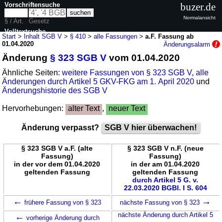
Vorschriftensuche
buzer.de
Normalansicht
§ / Art.
Gesetz
Volltextsuche
Start
>
Inhalt SGB V
>
§ 410
>
alle Fassungen
>
a.F. Fassung ab
01.04.2020
Änderungsalarm
nur in SGB V
Änderung
§ 323 SGB V
vom 01.04.2020
Ähnliche Seiten:
weitere Fassungen von § 323 SGB V
,
alle
Änderungen durch Artikel 5 GKV-FKG am 1. April 2020
und
Änderungshistorie des SGB V
Hervorhebungen:
alter Text
,
neuer Text
Änderung verpasst?
SGB V hier überwachen!
§ 323 SGB V a.F. (alte
§ 323 SGB V n.F. (neue
Fassung)
Fassung)
in der vor dem 01.04.2020
in der am 01.04.2020
geltenden Fassung
geltenden Fassung
durch Artikel 5 G. v.
22.03.2020 BGBl. I S. 604
←
→
frühere Fassung von § 323
nächste Fassung von § 323
←
nächste Änderung durch Artikel 5
vorherige Änderung durch