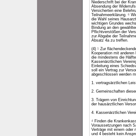
Niederschrift bei der K
Absendung der Widerrufs
Versicherten eine Belehru
Teilnahmeerklärung.
6
Wir
die Wahl seines Hausarzt
wichtigen Grundes wech
Bindung an den gewählte
Pflichtverstößen der Ver
zur Abgabe der Teilnahme
Absatz 4a zu treffen.
(4)
1
Zur flächendeckende
Kooperation mit anderen
die mindestens die Hälft
Kassenärztlichen Vereini
Einleitung eines Schied
soll ein Vertrag zur Ver
abgeschlossen werden m
1. vertragsärztlichen Lei
2. Gemeinschaften dieser
3. Trägern von Einrichtun
der hausärztlichen Verso
4. Kassenärztlichen Ver
4
Finden die Krankenkasse
Voraussetzungen nach Sat
Verträge mit einem oder 
und 4 besteht kein Anspr