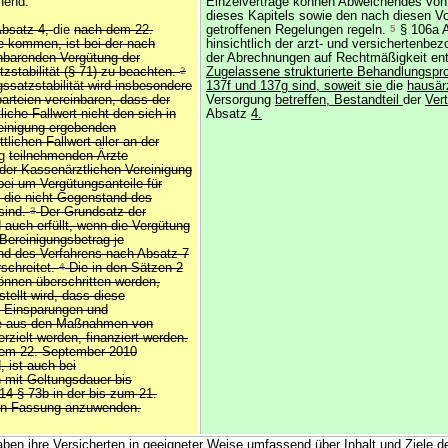
hend.
Einzelverträge können Abweichendes von 
dieses Kapitels sowie den nach diesen Vo
bsatz 4,
die
nach dem 22.
getroffenen Regelungen regeln.
5
§ 106a A
 kommen, ist bei der nach
hinsichtlich der arzt- und versichertenbe
nbarenden Vergütung der
der Abrechnungen auf Rechtmäßigkeit en
zstabilität (§ 71) zu beachten.
2
Zugelassene strukturierte Behandlungs
ssatzstabilität wird insbesondere
137f und 137g sind, soweit sie
die
hausär
parteien vereinbaren, dass der
Versorgung
betreffen, Bestandteil
der
Ver
iche Fallwert nicht den sich in
Absatz
4.
einigung ergebenden
lichen Fallwert aller an der
ng
teilnehmenden Ärzte
 der Kassenärztlichen Vereinigung
bei um Vergütungsanteile für
, die nicht Gegenstand des
sind.
3
Der Grundsatz der
d auch erfüllt, wenn die Vergütung
 Bereinigungsbetrag je
und des Verfahrens nach Absatz 7
rschreitet.
4
Die in den Sätzen 2
nnen überschritten werden,
tellt wird, dass diese
 Einsparungen und
die aus den Maßnahmen von
rzielt werden, finanziert werden.
 dem 22. September 2010
 ist auch bei
 mit Geltungsdauer bis
014 § 73b in der bis zum 21.
en Fassung anzuwenden.
ben ihre Versicherten in geeigneter Weise umfassend über Inhalt und Ziele d