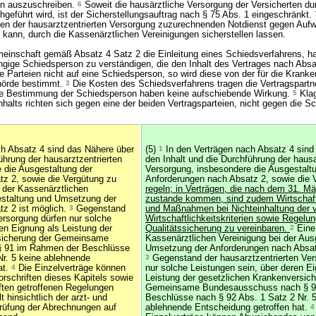
ien auszuschreiben.
6
Soweit die hausärztliche Versorgung der Versicherten du
geführt wird, ist der Sicherstellungsauftrag nach § 75 Abs. 1 eingeschränkt.
n der hausarztzentrierten Versorgung zuzurechnenden Notdienst gegen Auf
 kann, durch die Kassenärztlichen Vereinigungen sicherstellen lassen.
einschaft gemäß Absatz 4 Satz 2 die Einleitung eines Schiedsverfahrens, ha
ngige Schiedsperson zu verständigen, die den Inhalt des Vertrages nach Absa
e Parteien nicht auf eine Schiedsperson, so wird diese von der für die Krank
hörde bestimmt.
3
Die Kosten des Schiedsverfahrens tragen die Vertragspartn
e Bestimmung der Schiedsperson haben keine aufschiebende Wirkung.
5
Klag
halts richten sich gegen eine der beiden Vertragsparteien, nicht gegen die S
h Absatz 4 sind das Nähere über
(5)
1
In den Verträgen nach Absatz 4 sind
ührung der hausarztzentrierten
den Inhalt und die Durchführung der hausa
 die Ausgestaltung der
Versorgung, insbesondere die Ausgestalt
z 2, sowie die Vergütung zu
Anforderungen nach Absatz 2, sowie die 
 der Kassenärztlichen
regeln; in Verträgen, die nach dem 31. M
estaltung und Umsetzung der
zustande kommen, sind zudem Wirtschaftl
z 2 ist möglich.
3
Gegenstand
und Maßnahmen bei Nichteinhaltung der v
ersorgung dürfen nur solche
Wirtschaftlichkeitskriterien sowie Regelu
en Eignung als Leistung der
Qualitätssicherung zu vereinbaren.
2
Eine 
sicherung der Gemeinsame
Kassenärztlichen Vereinigung bei der Aus
 91 im Rahmen der Beschlüsse
Umsetzung der Anforderungen nach Absatz
Nr. 5 keine ablehnende
3
Gegenstand der hausarztzentrierten Ver
at.
4
Die Einzelverträge können
nur solche Leistungen sein, über deren E
schriften dieses Kapitels sowie
Leistung der gesetzlichen Krankenversich
ften getroffenen Regelungen
Gemeinsame Bundesausschuss nach § 9
t hinsichtlich der arzt- und
Beschlüsse nach § 92 Abs. 1 Satz 2 Nr. 5
rüfung der Abrechnungen auf
ablehnende Entscheidung getroffen hat.
4