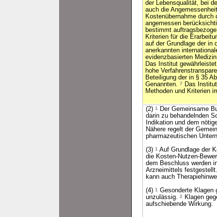
der Lebensqualität, bei d
auch die Angemessenheit
Kostenübernahme durch d
angemessen berücksichti
bestimmt auftragsbezoge
Kriterien für die Erarbei
auf der Grundlage der in 
anerkannten internationa
evidenzbasierten Medizi
Das Institut gewährleist
hohe Verfahrenstranspar
Beteiligung der in § 35 A
Genannten.
7
Das Institut
Methoden und Kriterien im
(2)
1
Der Gemeinsame Bun
darin zu behandelnden S
Indikation und dem nötige
Nähere regelt der Gemei
pharmazeutischen Untern
(3)
1
Auf Grundlage der 
die Kosten-Nutzen-Bewert
dem Beschluss werden in
Arzneimittels festgestellt
kann auch Therapiehinwe
(4)
1
Gesonderte Klagen g
unzulässig.
2
Klagen gege
aufschiebende Wirkung.