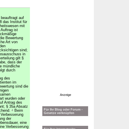
eauftragt auf
das Institut für
dheitswesen mit
Auftrag ist
weckmäßige
 die Bewertung
che Art von
den
ksichtigen sind;
esausschuss in
rteilung gilt §
abe, dass der
e mündliche
lgt durch
ng des
tienten im
ewertung sind die
enigen
nsamen
Anzeige
rt wurden oder
f Antrag des
nt; § 35a Absatz
Für Ihr Blog oder Forum -
echend.
4
Beim
Gesetze verknüpfen
e Verbesserung
ung der
ebensdauer, eine
ine Verbesserung