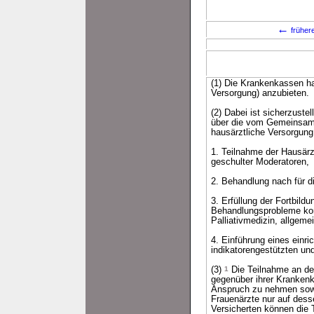
←
früher
(1) Die Krankenkassen ha
Versorgung) anzubieten.
(2) Dabei ist sicherzuste
über die vom Gemeinsame
hausärztliche Versorgun
1. Teilnahme der Hausärzt
geschulter Moderatoren,
2. Behandlung nach für di
3. Erfüllung der Fortbild
Behandlungsprobleme kon
Palliativmedizin, allgeme
4. Einführung eines einr
indikatorengestützten u
(3)
1
Die Teilnahme an der 
gegenüber ihrer Krankenk
Anspruch zu nehmen sowi
Frauenärzte nur auf dess
Versicherten können die 