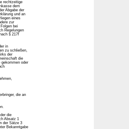
e rechtzeitige
kenkasse dem
 der Abgabe der
rklärung und an
liegen eines
ndere zur
Folgen bei
ch Regelungen
 nach § 217f
er in
en zu schließen,
irks der
meinschaft die
de gekommen oder
uch
lnehmen,
rbringer, die an
en.
der die
ch Absatz 1
n der Sätze 3
unter Bekanntgabe