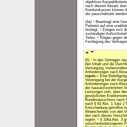
objektiver Auswahlkriter
nach diesem Absatz durch
Krankenkassen können de
der pauschalisiert werden
(4a)
1
Beantragt eine Gem
Parteien auf eine unabhä
festlegt.
2
Einigen sich di
zuständigen Aufsichtsbe
Teilen.
4
Klagen gegen di
Festlegung des Vertragsin
(5)
1
In den Verträgen nac
den Inhalt und die Durchf
Versorgung, insbesondere
Anforderungen nach Absat
regeln.
2
Eine Beteiligung
Vereinigung bei der Ausg
Anforderungen nach Absat
der hausarztzentrierten V
Leistungen sein, über der
gesetzlichen Krankenver
Bundesausschuss nach §
nach § 92 Abs. 1 Satz 2 
Entscheidung getroffen h
Abweichendes von den Vor
den nach diesen Vorschri
regeln.
5
§ 106a Abs. 3 gil
versichertenbezogenen P