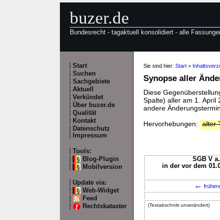
buzer.de
Bundesrecht - tagaktuell konsolidiert - alle Fassunge
Start
Sie sind hier:
Start
>
Inhaltsver
Suchen
Synopse aller Änd
Sachgebiete
Aktuell
Diese Gegenüberstellung 
Verkündet
Spalte) aller am 1. Apri
Über buzer.de
andere Änderungstermine
Qualität
Kontakt
Hervorhebungen:
alter 
Datenschutz
Impressum
Tools:
Blog-Plugin
SGB V a.
in der vor dem 01.
Mobilversion
Update via:
←
früher
Web-Widget
Feed
(Textabschnitt unverändert)
Rechtskataster