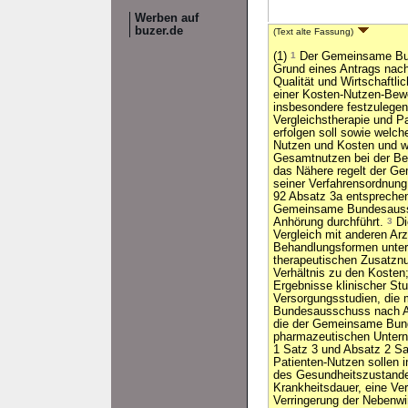
Werben auf
buzer.de
(Text alte Fassung)
(1)
1
Der Gemeinsame Bun
Grund eines Antrags nach 
Qualität und Wirtschaftl
einer Kosten-Nutzen-Bew
insbesondere festzulege
Vergleichstherapie und P
erfolgen soll sowie welch
Nutzen und Kosten und w
Gesamtnutzen bei der Bew
das Nähere regelt der 
seiner Verfahrensordnung; 
92 Absatz 3a entspreche
Gemeinsame Bundesauss
Anhörung durchführt.
3
Di
Vergleich mit anderen Arz
Behandlungsformen unter
therapeutischen Zusatznu
Verhältnis zu den Kosten;
Ergebnisse klinischer Stu
Versorgungsstudien, di
Bundesausschuss nach Ab
die der Gemeinsame Bun
pharmazeutischen Untern
1 Satz 3 und Absatz 2 S
Patienten-Nutzen sollen 
des Gesundheitszustande
Krankheitsdauer, eine Ve
Verringerung der Nebenw