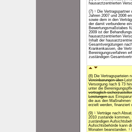
hausarztzentrierten Vers
(7)
1
Die Vertragspartner
Jahren 2007 und 2008 ent
sowie dem in den Verträg
der damit verbundene ein
Bewertungsmaßstabes für
2009 ist der Behandlungs
hausarztzentrierten Vers
Inhalt der hausarztzentri
Gesamtvergütungen nach 
Krankenkassen, die Vertr
Bereinigungsverfahren er
zuständigen Gesamtvertr
(8) Die Vertragsparteien
Vereinbarungen über
Leis
Versorgung nach § 73 hin
unter die Bereinigungspfli
vertraglich sicherzustell
Leistungen
aus Einsparun
die aus den Maßnahmen v
erzielt werden, finanziert
(9)
1
Verträge nach Absat
2010 zustande kommen, s
zuständigen Aufsichtsbe
Aufsichtsbehörde kann di
Monaten beanstanden.
3