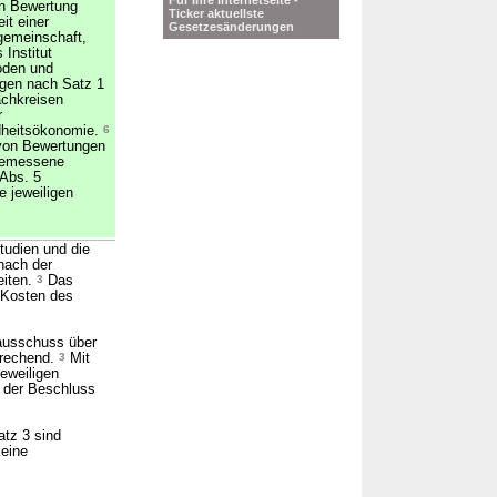
Für Ihre Internetseite -
hen Bewertung
Ticker aktuellste
it einer
Gesetzesänderungen
gemeinschaft,
Institut
oden und
ngen nach Satz 1
achkreisen
r
dheitsökonomie.
6
 von Bewertungen
ngemessene
 Abs. 5
e jeweiligen
udien und die
nach der
eiten.
3
Das
 Kosten des
ausschuss über
prechend.
3
Mit
eweiligen
; der Beschluss
tz 3 sind
keine