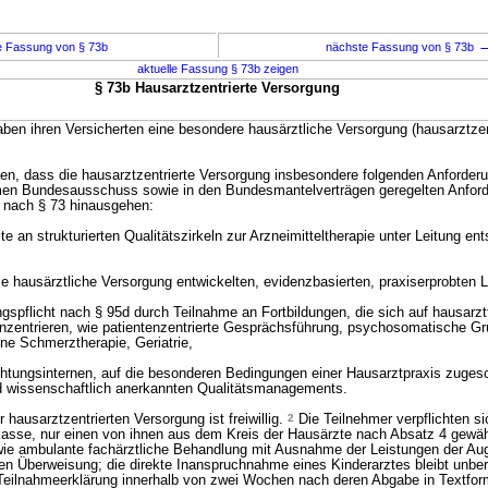
e Fassung von § 73b
nächste Fassung von § 73b
aktuelle Fassung § 73b zeigen
§ 73b Hausarztzentrierte Versorgung
ben ihren Versicherten eine besondere hausärztliche Versorgung (hausarztzen
llen, dass die hausarztzentrierte Versorgung insbesondere folgenden Anforder
n Bundesausschuss sowie in den Bundesmantelverträgen geregelten Anford
g nach § 73 hinausgehen:
e an strukturierten Qualitätszirkeln zur Arzneimitteltherapie unter Leitung en
e hausärztliche Versorgung entwickelten, evidenzbasierten, praxiserprobten Le
ungspflicht nach § 95d durch Teilnahme an Fortbildungen, die sich auf hausarz
zentrieren, wie patientenzentrierte Gesprächsführung, psychosomatische G
ine Schmerztherapie, Geriatrie,
ichtungsinternen, auf die besonderen Bedingungen einer Hausarztpraxis zuges
nd wissenschaftlich anerkannten Qualitätsmanagements.
hausarztzentrierten Versorgung ist freiwillig.
2
Die Teilnehmer verpflichten sic
asse, nur einen von ihnen aus dem Kreis der Hausärzte nach Absatz 4 gewäh
e ambulante fachärztliche Behandlung mit Ausnahme der Leistungen der Au
en Überweisung; die direkte Inanspruchnahme eines Kinderarztes bleibt unber
Teilnahmeerklärung innerhalb von zwei Wochen nach deren Abgabe in Textfor