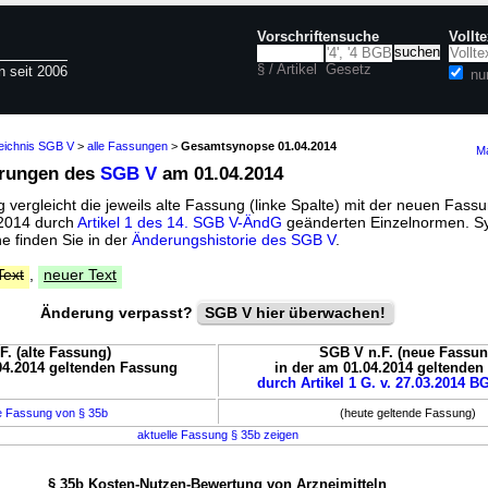
Vorschriftensuche
Vollt
§ / Artikel
Gesetz
n seit 2006
nu
zeichnis SGB V
>
alle Fassungen
>
Gesamtsynopse 01.04.2014
Ma
erungen des
SGB V
am 01.04.2014
vergleicht die jeweils alte Fassung (linke Spalte) mit der neuen Fassu
l 2014 durch
Artikel 1 des 14. SGB V-ÄndG
geänderten Einzelnormen. S
 finden Sie in der
Änderungshistorie des SGB V
.
Text
,
neuer Text
Änderung verpasst?
SGB V hier überwachen!
F. (alte Fassung)
SGB V n.F. (neue Fassun
04.2014 geltenden Fassung
in der am 01.04.2014 geltende
durch Artikel 1 G. v. 27.03.2014 BG
e Fassung von § 35b
(heute geltende Fassung)
aktuelle Fassung § 35b zeigen
§ 35b Kosten-Nutzen-Bewertung von Arzneimitteln