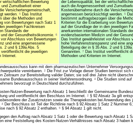
er wirtschaftlichen Bewertung
der Lebensqualität, bei der wirtschaftlic
 und Zumutbarkeit einer
auch die Angemessenheit und Zumutbarke
ie Versichertengemeinschaft,
Kostenübernahme durch die Versicherten
gt werden.
5
Das Institut
angemessen berücksichtigt werden.
5
Das 
n über die Methoden und
bestimmt auftragsbezogen über die Meth
tung von Bewertungen nach Satz 1
Kriterien für die Erarbeitung von Bewertu
den jeweiligen Fachkreisen
auf der Grundlage der in den jeweiligen F
len Standards der
anerkannten internationalen Standards de
n und der Gesundheitsökonomie.
6
evidenzbasierten Medizin und der Gesun
et vor Abschluss von Bewertungen
Das Institut gewährleistet vor Abschluss
enz und eine angemessene
hohe Verfahrenstransparenz und eine a
bs. 2 und § 139a Abs. 5
Beteiligung der in § 35 Abs. 2 und § 139a
 veröffentlicht die jeweiligen
Genannten.
7
Das Institut veröffentlicht di
 Internet.
Methoden und Kriterien im Internet.
desausschuss kann mit dem pharmazeutischen Unternehmer Versorgungsst
chwerpunkte vereinbaren.
2
Die Frist zur Vorlage dieser Studien bemisst sich 
n Zeitraum zur Bereitstellung valider Daten; sie soll drei Jahre nicht überschr
nsame Bundesausschuss in seiner Verfahrensordnung.
4
Die Studien sind auf
ehmers bevorzugt in Deutschland durchzuführen.
Kosten-Nutzen-Bewertung nach Absatz 1 beschließt der Gemeinsame Bundes
ung und veröffentlicht den Beschluss im Internet.
2
§ 92 Absatz 3a gilt ents
sbesondere der Zusatznutzen sowie die Therapiekosten bei Anwendung des j
.
4
Der Beschluss ist Teil der Richtlinie nach § 92 Absatz 1 Satz 2 Nummer 6
ise nach § 92 Absatz 2 enthalten.
5
§ 94 Absatz 1 gilt nicht.
egen den Auftrag nach Absatz 1 Satz 1 oder die Bewertung nach Absatz 1 Sa
n eine Feststellung des Kosten-Nutzen-Verhältnisses nach Absatz 3 haben 