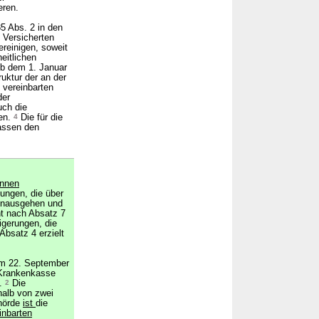
eren.
5 Abs. 2 in den
 Versicherten
ereinigen, soweit
eitlichen
b dem 1. Januar
uktur der an der
 vereinbarten
der
uch die
fen.
4
Die für die
kassen den
nnen
tungen, die über
hinausgehen und
ht nach Absatz 7
igerungen, die
bsatz 4 erzielt
em 22. September
 Krankenkasse
n.
2
Die
halb von zwei
hörde
ist
die
inbarten