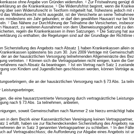
rankenkasse ohne Angabe von Gründen widerrufen.
4
Zur Fristwahrung genügt di
erklärung an die Krankenkasse.
5
Die Widerrufsfrist beginnt, wenn die Kran
ng über sein Widerrufsrecht in Textform mitgeteilt hat, frühestens jedoch mit
d das Widerrufsrecht nicht ausgeübt, ist der Versicherte an seine Teilnahmee
es mindestens ein Jahr gebunden; er darf den gewählten Hausarzt nur bei Vor
seln.
7
Das Nähere zur Durchführung der Teilnahme der Versicherten, insbeso
n Hausarzt, zu weiteren Ausnahmen von dem Überweisungsgebot und zu den 
sicherten, regeln die Krankenkassen in ihren Satzungen.
8
Die Satzung hat au
erklärung zu enthalten; die Regelungen sind auf der Grundlage der Richtlinie
n Sicherstellung des Angebots nach Absatz 1 haben Krankenkassen allein od
 Krankenkassen spätestens bis zum 30. Juni 2009 Verträge mit Gemeinschaft
e der an der hausärztlichen Versorgung teilnehmenden Allgemeinärzte des Bez
gung vertreten.
2
Können sich die Vertragsparteien nicht einigen, kann die Ge
sverfahrens nach Absatz 4a beantragen.
3
Ist ein Vertrag nach Satz 1 zustan
sorgung von Kindern und Jugendlichen geschlossen werden, können Verträge a
it
stungserbringern, die an der hausärztlichen Versorgung nach § 73 Abs. 1a tei
 Leistungserbringer,
gen, die eine hausarztzentrierte Versorgung durch vertragsärztliche Leistungse
rgung nach § 73 Abs. 1a teilnehmen, anbieten,
einigungen, soweit Gemeinschaften nach Nummer 2 sie hierzu ermächtigt hab
n in dem Bezirk einer Kassenärztlichen Vereinigung keinen Vertragspartner, 
z 1 erfüllt, haben sie zur flächendeckenden Sicherstellung des Angebots na
mehreren der in Satz 3 genannten Vertragspartner zu schließen.
5
In den Fälle
uch auf Vertragsabschluss; die Aufforderung zur Abgabe eines Angebots ist 