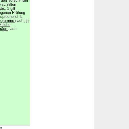
den Vorschriften
rschriften
bs. 3 gilt
zogenen Prüfung
tsprechend.
6
programme
nach
§§
ztliche
träge
nach
er