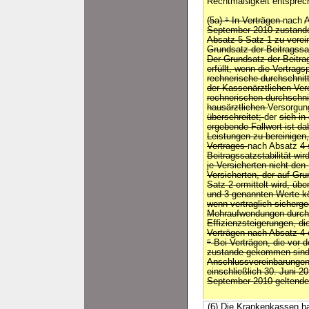
Rechtmäßigkeit entsprec
(5a)
1
In Verträgen
nach
A
September 2010 zustande
Absatz 5 Satz 1 zu verei
Grundsatz der Beitragssat
Der Grundsatz der Beitrag
erfüllt, wenn die Vertrags
rechnerische durchschnittl
der Kassenärztlichen Ver
rechnerischen durchschnitt
hausärztlichen
Versorgu
überschreitet;
der
sich in
ergebende Fallwert ist da
Leistungen zu bereinigen
Vertrages
nach Absatz
4 
Beitragssatzstabilität wir
je Versicherten nicht den
Versicherten, der auf Gr
Satz 2 ermittelt wird, übe
und 3 genannten Werte kö
wenn vertraglich sicherges
Mehraufwendungen durch
Effizienzsteigerungen, 
Verträgen nach Absatz 4 e
5
Bei Verträgen, die vor
zustande gekommen sind,
Anschlussvereinbarungen
einschließlich 30. Juni 2
September 2010 geltend
(6) Die Krankenkassen ha