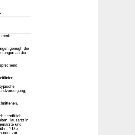
→
trierte
ungen genügt, die
erungen an die
tsprechend
itlinien,
ttypische
rundversorgung,
chnittenen,
h schriftlich
lten Hausarzt in
genärzte und
ührt.
3
Die
m oder zur