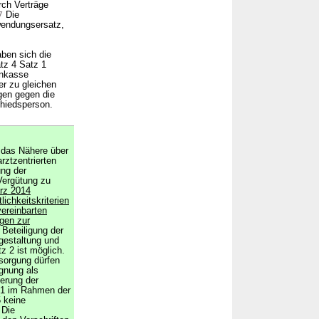
rch Verträge
7
Die
wendungsersatz,
ben sich die
tz 4 Satz 1
enkasse
er zu gleichen
en gegen die
chiedsperson.
 das Nähere über
rztzentrierten
ung der
Vergütung zu
ärz 2014
ichkeitskriterien
ereinbarten
ngen zur
Beteiligung der
gestaltung und
 2 ist möglich.
sorgung dürfen
ignung als
erung der
1 im Rahmen der
 keine
Die