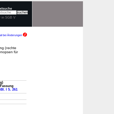
extsuche
r in SGB V
il bei Änderungen
ng (rechte
ynopsen für
g)
n Fassung
Bl. I S. 261