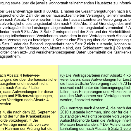
orgung sowie über die jeweils wohnortnah teilnehmenden Hausärzte zu informi
 der Gesamtverträge nach § 83 Abs. 1 haben die Gesamtvergütungen nach § 8
sprechend der Zahl der an der hausarztzentrierten Versorgung teilnehmenden
en nach Absatz 4 vereinbarten Inhalt der hausarztzentrierten Versorgung zu b
zelvertragliche Leistungsbedarf den nach § 295 Abs. 2 auf Grundlage des einh
 vertragsärztliche Leistungen abgerechneten Leistungsbedarf vermindert.
2
A
bedarf nach § 87a Abs. 3 Satz 2 entsprechend der Zahl und der Morbiditätsstr
orgung teilnehmenden Versicherten sowie dem in den Verträgen nach Absatz 4
erten Versorgung zu bereinigen.
3
Kommt eine Einigung über die Verringerung 
Satz 1 oder des Behandlungsbedarfs nach Satz 2 nicht zustande, können a
agspartner der Verträge nach Absatz 4 sind, das Schiedsamt nach § 89 anru
forderlichen arzt- und versichertenbezogenen Daten übermitteln die Kranken
agspartnern.
 nach Absatz 4
haben bei
(8) Die Vertragsparteien nach Absatz 4
kö
tungen, die über die hausärztliche
vereinbaren, dass Aufwendungen für
Leis
ausgehen und insoweit nicht
die hausärztliche Versorgung nach § 73 
cht nach Absatz 7 fallen,
insoweit nicht unter die Bereinigungspflic
en, dass Aufwendungen für diese
fallen, aus Einsparungen und Effizienzste
gen und Effizienzsteigerungen,
aus den Maßnahmen von Verträgen nach A
on Verträgen nach Absatz 4
werden, finanziert werden.
 werden.
(9)
1
Verträge nach Absatz 4, die nach d
z 4, die nach dem 22. September
2010 zustande kommen, sind der für die
ind der für die Krankenkasse
zuständigen Aufsichtsbehörde vorzulege
hörde vorzulegen.
2
Die
Aufsichtsbehörde kann die Verträge inner
e Verträge innerhalb von zwei
Monaten beanstanden.
3
Der
Aufsichtsbe
Im Rahmen der Prüfung hat die
Einhaltung der nach Absatz
5 Satz 1 vere