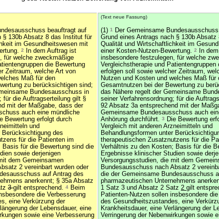
(Text neue Fassung)
desausschuss beauftragt auf
(1)
1
Der Gemeinsame Bundesausschuss b
§ 130b Absatz 8 das Institut für
Grund eines Antrags nach § 130b Absatz 8 
ichkeit im Gesundheitswesen mit
Qualität und Wirtschaftlichkeit im Gesun
ertung.
2
In dem Auftrag ist
einer Kosten-Nutzen-Bewertung.
2
In dem 
n, für welche zweckmäßige
insbesondere festzulegen, für welche z
atientengruppen die Bewertung
Vergleichstherapie und Patientengruppen
er Zeitraum, welche Art von
erfolgen soll sowie welcher Zeitraum, wel
elches Maß für den
Nutzen und Kosten und welches Maß für 
ertung zu berücksichtigen sind;
Gesamtnutzen bei der Bewertung zu berüc
Gemeinsame Bundesausschuss in
das Nähere regelt der Gemeinsame Bund
für die Auftragserteilung gilt §
seiner Verfahrensordnung; für die Auftragse
nd mit der Maßgabe, dass der
92 Absatz 3a entsprechend mit der Maßg
chuss auch eine mündliche
Gemeinsame Bundesausschuss auch ein
e Bewertung erfolgt durch
Anhörung durchführt.
3
Die Bewertung erfo
neimitteln und
Vergleich mit anderen Arzneimitteln und
 Berücksichtigung des
Behandlungsformen unter Berücksichtigu
tzens für die Patienten im
therapeutischen Zusatznutzens für die Pa
 Basis für die Bewertung sind die
Verhältnis zu den Kosten; Basis für die B
dien sowie derjenigen
Ergebnisse klinischer Studien sowie derj
e mit dem Gemeinsamen
Versorgungsstudien, die mit dem Gemei
satz 2 vereinbart wurden oder
Bundesausschuss nach Absatz 2 vereinba
desausschuss auf Antrag des
die der Gemeinsame Bundesausschuss au
ehmens anerkennt; § 35a Absatz
pharmazeutischen Unternehmens anerken
atz
3
gilt entsprechend.
4
Beim
1 Satz 3 und Absatz 2 Satz
2
gilt entspr
insbesondere die Verbesserung
Patienten-Nutzen sollen insbesondere di
s, eine Verkürzung der
des Gesundheitszustandes, eine Verkürz
rlängerung der Lebensdauer, eine
Krankheitsdauer, eine Verlängerung der L
irkungen sowie eine Verbesserung
Verringerung der Nebenwirkungen sowie e