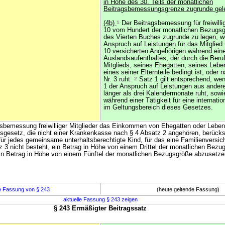
in Höhe des 30. Teils der monatlichen
Beitragsbemessungsgrenze zugrunde gel
(4b)
1
Der Beitragsbemessung für freiwillig
10 vom Hundert der monatlichen Bezugsg
des Vierten Buches zugrunde zu legen, w
Anspruch auf Leistungen für das Mitglied
10 versicherten Angehörigen während ein
Auslandsaufenthaltes, der durch die Beruf
Mitglieds, seines Ehegatten, seines Lebe
eines seiner Elternteile bedingt ist, oder 
Nr. 3 ruht.
2
Satz 1 gilt entsprechend, we
1 der Anspruch auf Leistungen aus ander
länger als drei Kalendermonate ruht, sowie
während einer Tätigkeit für eine internati
im Geltungsbereich dieses Gesetzes.
agsbemessung freiwilliger Mitglieder das Einkommen von Ehegatten oder Lebe
gesetz, die nicht einer Krankenkasse nach § 4 Absatz 2 angehören, berücksic
r jedes gemeinsame unterhaltsberechtigte Kind, für das eine Familienversic
 3 nicht besteht, ein Betrag in Höhe von einem Drittel der monatlichen Bezu
ein Betrag in Höhe von einem Fünftel der monatlichen Bezugsgröße abzusetze
e Fassung von § 243
(heute geltende Fassung)
aktuelle Fassung § 243 zeigen
§ 243 Ermäßigter Beitragssatz