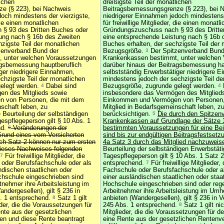
lichen
dreißigste Teil der monatlichen
e (§ 223), bei Nachweis
Beitragsbemessungsgrenze (§ 223), bei 
doch mindestens der vierzigste,
niedrigerer Einnahmen jedoch mindestens 
 die einen monatlichen
für freiwillige Mitglieder, die einen monatl
§ 93 des Dritten Buches oder
Gründungszuschuss nach § 93 des Dritte
ung nach § 16b des Zweiten
eine entsprechende Leistung nach § 16b 
zigste Teil der monatlichen
Buches erhalten, der sechzigste Teil der
zenverband Bund der
Bezugsgröße.
3
Der Spitzenverband Bund
 unter welchen Voraussetzungen
Krankenkassen bestimmt, unter welchen
agsbemessung hauptberuflich
darüber hinaus der Beitragsbemessung ha
iger niedrigere Einnahmen,
selbstständig Erwerbstätiger niedrigere 
chzigste Teil der monatlichen
mindestens jedoch der sechzigste Teil de
elegt werden.
4
Dabei sind
Bezugsgröße, zugrunde gelegt werden.
4
en des Mitglieds sowie
insbesondere das Vermögen des Mitglied
 von Personen, die mit dem
Einkommen und Vermögen von Personen,
nschaft leben, zu
Mitglied in Bedarfsgemeinschaft leben, z
 Beurteilung der selbständigen
berücksichtigen.
5
Die durch den Spitzen
gespflegeperson gilt § 10 Abs. 1
Krankenkassen auf Grundlage der Sätze 
nd.
6
Veränderungen der
bestimmten Voraussetzungen für eine Be
rund eines vom Versicherten
sind bis zur endgültigen Beitragsfestset
ch Satz 2 können nur zum ersten
4a Satz 3 durch das Mitglied nachzuweis
dieses Nachweises folgenden
Beurteilung der selbständigen Erwerbstäti
7
Für freiwillige Mitglieder, die
Tagespflegeperson gilt § 10 Abs. 1 Satz 
 oder Berufsfachschule oder als
entsprechend.
7
Für freiwillige Mitglieder,
ndischen staatlichen oder
Fachschule oder Berufsfachschule oder a
chschule eingeschrieben sind
einer ausländischen staatlichen oder staa
tnehmer ihre Arbeitsleistung im
Hochschule eingeschrieben sind oder reg
ndergesellen), gilt § 236 in
Arbeitnehmer ihre Arbeitsleistung im Umh
s. 1 entsprechend.
8
Satz 1 gilt
anbieten (Wandergesellen), gilt § 236 in 
ieder, die die Voraussetzungen für
245 Abs. 1 entsprechend.
8
Satz 1 gilt nich
nte aus der gesetzlichen
Mitglieder, die die Voraussetzungen für d
len und diese Rente beantragt
eine Rente aus der gesetzlichen Rentenv