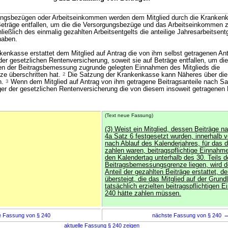
gungsbezügen oder Arbeitseinkommen werden dem Mitglied durch die Krankenk
f Beträge entfallen, um die die Versorgungsbezüge und das Arbeitseinkomme
ließlich des einmalig gezahlten Arbeitsentgelts die anteilige Jahresarbeitsen
haben.
enkasse erstattet dem Mitglied auf Antrag die von ihm selbst getragenen Ant
der gesetzlichen Rentenversicherung, soweit sie auf Beträge entfallen, um di
n der Beitragsbemessung zugrunde gelegten Einnahmen des Mitglieds die
e überschritten hat.
2
Die Satzung der Krankenkasse kann Näheres über die
n.
3
Wenn dem Mitglied auf Antrag von ihm getragene Beitragsanteile nach Sat
r der gesetzlichen Rentenversicherung die von diesem insoweit getragenen B
(Text neue Fassung)
(3) Weist ein Mitglied, dessen Beiträge n
4a Satz 6 festgesetzt wurden, innerhalb v
nach Ablauf des Kalenderjahres, für das d
zahlen waren, beitragspflichtige Einnahme
den Kalendertag unterhalb des 30. Teils 
Beitragsbemessungsgrenze liegen, wird d
Anteil der gezahlten Beiträge erstattet, de
übersteigt, die das Mitglied auf der Grund
tatsächlich erzielten beitragspflichtigen
240 hätte zahlen müssen.
e Fassung von § 240
nächste Fassung von § 240
aktuelle Fassung § 240 zeigen