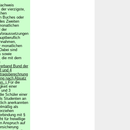
Nachweis
der vierzigste,
ichen
n Buches oder
des Zweiten
 monatlichen
 der
 Voraussetzungen
uptberuflich
Einnahmen,
r monatlichen
Dabei sind
s sowie
 die mit dem
u
verband Bund der
3 und 4
itragsberechnung
zung nach Absatz
en.
6
Für die
gkeit einer
2 und 3
 die Schüler einer
ls Studenten an
tlich anerkannten
elmäßig als
erziehen
Verbindung mit §
t für freiwillige
en Anspruch auf
ersicherung