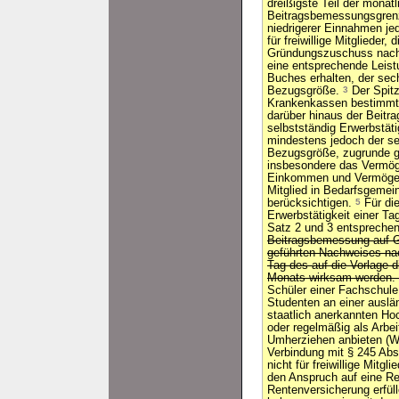
dreißigste Teil der monat
Beitragsbemessungsgrenz
niedrigerer Einnahmen je
für freiwillige Mitglieder,
Gründungszuschuss nach 
eine entsprechende Leist
Buches erhalten, der sech
Bezugsgröße.
3
Der Spit
Krankenkassen bestimmt,
darüber hinaus der Beitr
selbstständig Erwerbstät
mindestens jedoch der se
Bezugsgröße, zugrunde g
insbesondere das Vermög
Einkommen und Vermögen
Mitglied in Bedarfsgemei
berücksichtigen.
5
Für die
Erwerbstätigkeit einer Ta
Satz 2 und 3 entspreche
Beitragsbemessung auf G
geführten Nachweises na
Tag des auf die Vorlage 
Monats wirksam werden.
Schüler einer Fachschule
Studenten an einer auslä
staatlich anerkannten Ho
oder regelmäßig als Arbei
Umherziehen anbieten (Wa
Verbindung mit § 245 Ab
nicht für freiwillige Mitgl
den Anspruch auf eine Re
Rentenversicherung erfül