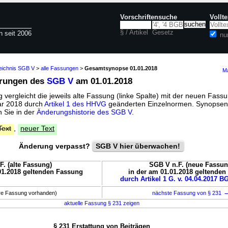
Vorschriftensuche
Vollt
§ / Artikel
Gesetz
n seit 2006
nu
zeichnis SGB V
>
alle Fassungen
>
Gesamtsynopse 01.01.2018
Ma
erungen des
SGB V
am 01.01.2018
vergleicht die jeweils alte Fassung (linke Spalte) mit der neuen Fassu
uar 2018 durch
Artikel 1 des HHVG
geänderten Einzelnormen. Synopsen 
 Sie in der
Änderungshistorie des SGB V
.
Text
,
neuer Text
Änderung verpasst?
SGB V hier überwachen!
F. (alte Fassung)
SGB V n.F. (neue Fassun
01.2018 geltenden Fassung
in der am 01.01.2018 geltende
durch Artikel 1 G. v. 04.04.2017 BG
ere Fassung vorhanden)
nächste Fassung von § 231
aktuelle Fassung § 231 zeigen
§ 231 Erstattung von Beiträgen