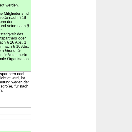
egt werden.
e Mitglieder sind
röße nach § 18
enn der
 und seine nach §
es
stätigkeit des
nspartners oder
nach § 16 Abs. 1
nn nach § 16 Abs.
em Grund für
 für Versicherte
onale Organisation
nspartnern nach
htigt wird, ist
herung wegen der
gsgröße, für nach
n.