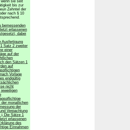
 wenn sie seit
igkeit bis zur
eun Zehntel der
 oder nach § 10
ntsprechend.
u bemessenden
letzt erlassenen
tgesetzt; dabei
 Ausfertigung
1 Satz 2 zweiter
e einer
räge auf der
htlichen
ch den Sätzen 1
rden auf
gspflichtigen
 nach Vorlage
es endgültig
tsächlichen
se nicht
 jeweiligen
e
agspflichtige
l der monatlichen
messung der
und Verpachtung
.
6
Die Sätze 1
letzt erlassenen
rklärung des
ichtige Einnahmen