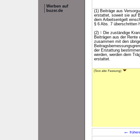
Werben auf
buzer.de
(1) Beiträge aus Versor
erstattet, soweit sie au
dem Arbeitsentgelt einsch
§ 6 Abs. 7 überschritten 
(2)
1
Die zuständige Krank
Beiträgen aus der Rente 
zusammen mit den übrige
Beitragsbemessungsgrenz
der Erstattung bestimme
werden, werden dem Träge
erstattet.
(Text alte Fassung)
←
früher