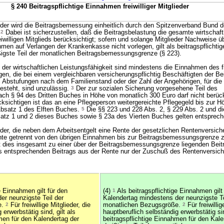
§ 240 Beitragspflichtige Einnahmen freiwilliger Mitglieder
lieder wird die Beitragsbemessung einheitlich durch den Spitzenverband Bund d
.
2
Dabei ist sicherzustellen, daß die Beitragsbelastung die gesamte wirtschaft
eiwilligen Mitglieds berücksichtigt; sofern und solange Mitglieder Nachweise ü
hmen auf Verlangen der Krankenkasse nicht vorlegen, gilt als beitragspflichti
ßigste Teil der monatlichen Beitragsbemessungsgrenze (§ 223).
er wirtschaftlichen Leistungsfähigkeit sind mindestens die Einnahmen des fr
igen, die bei einem vergleichbaren versicherungspflichtig Beschäftigten der 
2
Abstufungen nach dem Familienstand oder der Zahl der Angehörigen, für die 
esteht, sind unzulässig.
3
Der zur sozialen Sicherung vorgesehene Teil des
 § 94 des Dritten Buches in Höhe von monatlich 300 Euro darf nicht berück
cksichtigen ist das an eine Pflegeperson weitergereichte Pflegegeld bis zur H
Absatz 1 des Elften Buches.
5
Die §§ 223 und 228 Abs. 2, § 229 Abs. 2 und di
Satz 1 und 2 dieses Buches sowie § 23a des Vierten Buches gelten entsprech
lieder, die neben dem Arbeitsentgelt eine Rente der gesetzlichen Rentenversic
ente getrennt von den übrigen Einnahmen bis zur Beitragsbemessungsgrenze 
 dies insgesamt zu einer über der Beitragsbemessungsgrenze liegenden Beit
des entsprechenden Beitrags aus der Rente nur der Zuschuß des Rentenversic
e Einnahmen gilt für den
(4)
1
Als beitragspflichtige Einnahmen gilt
er neunzigste Teil der
Kalendertag mindestens der neunzigste Te
e.
2
Für freiwillige Mitglieder, die
monatlichen Bezugsgröße.
2
Für freiwillig
 erwerbstätig sind, gilt als
hauptberuflich selbständig erwerbstätig sin
men für den Kalendertag der
beitragspflichtige Einnahmen für den Kale