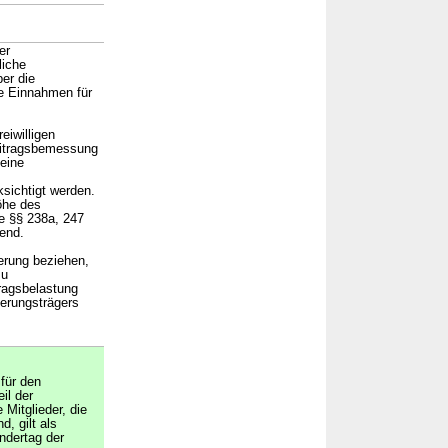
er
liche
ber die
ge Einnahmen für
eiwilligen
Beitragsbemessung
eine
sichtigt werden.
öhe des
e §§ 238a, 247
end.
herung beziehen,
zu
ragsbelastung
herungsträgers
 für den
il der
e Mitglieder, die
d, gilt als
ndertag der