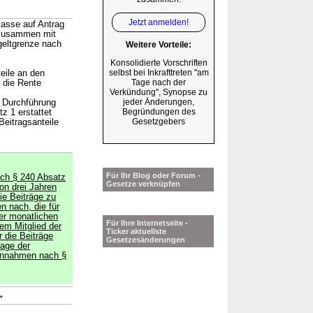
Jetzt anmelden!
asse auf Antrag
n zusammen mit
tgeltgrenze nach
Weitere Vorteile:
Konsolidierte Vorschriften
selbst bei Inkrafttreten "am
eile an den
Tage nach der
e die Rente
Verkündung", Synopse zu
jeder Änderungen,
 Durchführung
Begründungen des
z 1 erstattet
Gesetzgebers
eitragsanteile
Für Ihr Blog oder Forum -
ach § 240 Absatz
Gesetze verknüpfen
on drei Jahren
ie Beiträge zu
n nach, die für
der monatlichen
Für Ihre Internetseite -
em Mitglied der
Ticker aktuellste
r die Beiträge
Gesetzesänderungen
lage der
 Einnahmen nach §
→