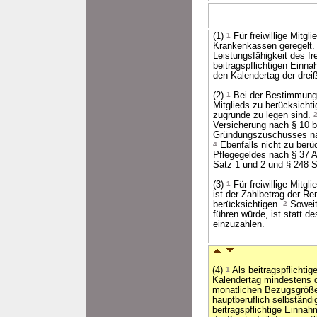
(1)
1
Für freiwillige Mitg
Krankenkassen geregelt
Leistungsfähigkeit des fr
beitragspflichtigen Einna
den Kalendertag der drei
(2)
1
Bei der Bestimmung d
Mitglieds zu berücksicht
zugrunde zu legen sind.
Versicherung nach § 10 b
Gründungszuschusses nach
4
Ebenfalls nicht zu berü
Pflegegeldes nach § 37 
Satz 1 und 2 und § 248 
(3)
1
Für freiwillige Mitg
ist der Zahlbetrag der R
berücksichtigen.
2
Soweit
führen würde, ist statt 
einzuzahlen.
(4)
1
Als beitragspflichtig
Kalendertag mindestens d
monatlichen Bezugsgröß
hauptberuflich selbständig
beitragspflichtige Einnah