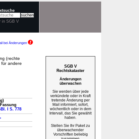
extsuche
r in SGB V
il bei Änderungen
ng (rechte
für andere
SGB V
Rechtskataster
Änderungen
überwachen
Sie werden über jede
verkündete oder in Kraft
tretende Änderung per
g)
Mail informiert, sofort,
n Fassung
wöchentlich oder in dem
Bl. I S. 778
Intervall, das Sie gewählt
→
haben.
Stellen Sie Ihr Paket zu
überwachender
Vorschriften beliebig
zusammen.