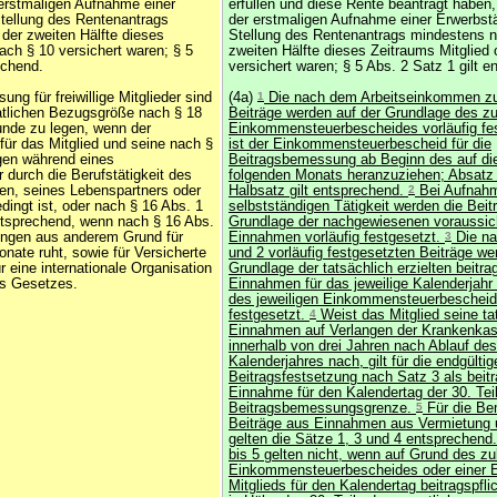
 erstmaligen Aufnahme einer
erfüllen und diese Rente beantragt haben,
Stellung des Rentenantrags
der erstmaligen Aufnahme einer Erwerbstät
der zweiten Hälfte dieses
Stellung des Rentenantrags mindestens n
ach § 10 versichert waren; § 5
zweiten Hälfte dieses Zeitraums Mitglied
echend.
versichert waren; § 5 Abs. 2 Satz 1 gilt e
g für freiwillige Mitglieder sind
(4a)
1
Die nach dem Arbeitseinkommen z
tlichen Bezugsgröße nach § 18
Beiträge werden auf der Grundlage des zu
unde zu legen, wenn der
Einkommensteuerbescheides vorläufig fes
für das Mitglied und seine nach §
ist der Einkommensteuerbescheid für die
gen während eines
Beitragsbemessung ab Beginn des auf die
 durch die Berufstätigkeit des
folgenden Monats heranzuziehen; Absatz 
ten, seines Lebenspartners oder
Halbsatz gilt entsprechend.
2
Bei Aufnahm
edingt ist, oder nach § 16 Abs. 1
selbstständigen Tätigkeit werden die Beit
ntsprechend, wenn nach § 16 Abs.
Grundlage der nachgewiesenen voraussic
ungen aus anderem Grund für
Einnahmen vorläufig festgesetzt.
3
Die na
onate ruht, sowie für Versicherte
und 2 vorläufig festgesetzten Beiträge we
r eine internationale Organisation
Grundlage der tatsächlich erzielten beitra
es Gesetzes.
Einnahmen für das jeweilige Kalenderjahr
des jeweiligen Einkommensteuerbescheid
festgesetzt.
4
Weist das Mitglied seine ta
Einnahmen auf Verlangen der Krankenkas
innerhalb von drei Jahren nach Ablauf des
Kalenderjahres nach, gilt für die endgültig
Beitragsfestsetzung nach Satz 3 als beitr
Einnahme für den Kalendertag der 30. Tei
Beitragsbemessungsgrenze.
5
Für die Be
Beiträge aus Einnahmen aus Vermietung 
gelten die Sätze 1, 3 und 4 entsprechend
bis 5 gelten nicht, wenn auf Grund des zu
Einkommensteuerbescheides oder einer E
Mitglieds für den Kalendertag beitragspfl