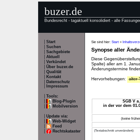
buzer.de
Bundesrecht - tagaktuell konsolidiert - alle Fassunge
Start
Sie sind hier:
Start
>
Inhaltsver
Suchen
Synopse aller Änd
Sachgebiete
Aktuell
Diese Gegenüberstellung 
Verkündet
Spalte) aller am 1. Jan
Über buzer.de
Änderungstermine finden
Qualität
Kontakt
Hervorhebungen:
alter 
Datenschutz
Impressum
Tools:
Blog-Plugin
SGB V a.
in der vor dem 01.
Mobilversion
Update via:
(keine früh
Web-Widget
Feed
(Textabschnitt unverändert)
Rechtskataster