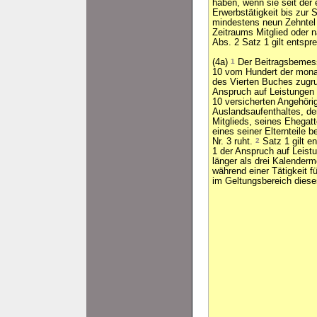
haben, wenn sie seit der
Erwerbstätigkeit bis zur 
mindestens neun Zehntel 
Zeitraums Mitglied oder n
Abs. 2 Satz 1 gilt entspr
(4a)
1
Der Beitragsbemessun
10 vom Hundert der mona
des Vierten Buches zugr
Anspruch auf Leistungen 
10 versicherten Angehöri
Auslandsaufenthaltes, der
Mitglieds, seines Ehegat
eines seiner Elternteile b
Nr. 3 ruht.
2
Satz 1 gilt e
1 der Anspruch auf Leist
länger als drei Kalenderm
während einer Tätigkeit fü
im Geltungsbereich dies