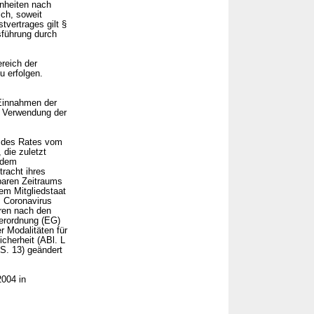
nheiten nach
ich, soweit
vertrages gilt §
führung durch
reich der
u erfolgen.
 Einnahmen der
 Verwendung der
d des Rates vom
 die zuletzt
 dem
racht ihres
baren Zeitraums
em Mitgliedstaat
s Coronavirus
ren nach den
Verordnung (EG)
 Modalitäten für
cherheit (ABl. L
S. 13) geändert
2004 in