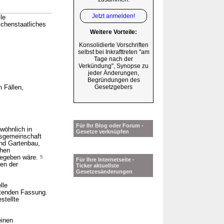
Jetzt anmelden!
le
schenstaatliches
Weitere Vorteile:
Konsolidierte Vorschriften
selbst bei Inkrafttreten "am
Tage nach der
Verkündung", Synopse zu
jeder Änderungen,
Begründungen des
Gesetzgebers
 Fällen,
Für Ihr Blog oder Forum -
wöhnlich in
Gesetze verknüpfen
tsgemeinschaft
und Gartenbau,
chen
 gegeben wäre.
5
Für Ihre Internetseite -
en der
Ticker aktuellste
Gesetzesänderungen
lle
ltenden Fassung.
stellte
einen