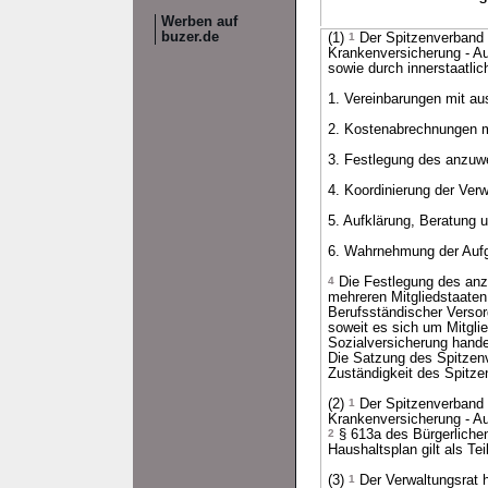
Werben auf
buzer.de
(1)
1
Der Spitzenverband 
Krankenversicherung - Au
sowie durch innerstaatli
1. Vereinbarungen mit au
2. Kostenabrechnungen mi
3. Festlegung des anzuw
4. Koordinierung der Ver
5. Aufklärung, Beratung u
6. Wahrnehmung der Aufga
4
Die Festlegung des anz
mehreren Mitgliedstaate
Berufsständischer Versor
soweit es sich um Mitglie
Sozialversicherung hande
Die Satzung des Spitzen
Zuständigkeit des Spitze
(2)
1
Der Spitzenverband 
Krankenversicherung - Au
2
§ 613a des Bürgerliche
Haushaltsplan gilt als Te
(3)
1
Der Verwaltungsrat h