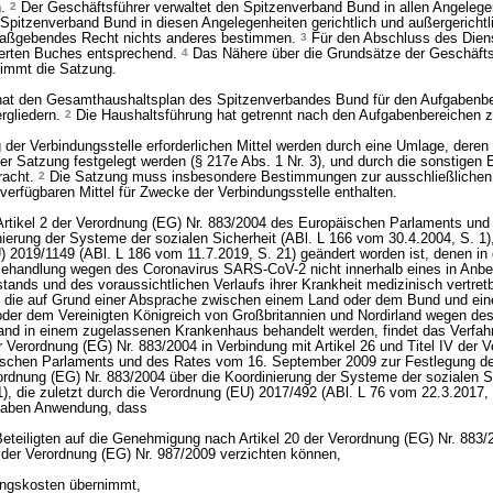
n.
2
Der Geschäftsführer verwaltet den Spitzenverband Bund in allen Angelege
 Spitzenverband Bund in diesen Angelegenheiten gerichtlich und außergerichtl
maßgebendes Recht nichts anderes bestimmen.
3
Für den Abschluss des Dienst
ierten Buches entsprechend.
4
Das Nähere über die Grundsätze der Geschäfts
timmt die Satzung.
hat den Gesamthaushaltsplan des Spitzenverbandes Bund für den Aufgabenbe
ergliedern.
2
Die Haushaltsführung hat getrennt nach den Aufgabenbereichen z
 der Verbindungsstelle erforderlichen Mittel werden durch eine Umlage, deren
der Satzung festgelegt werden (§ 217e Abs. 1 Nr. 3), und durch die sonstigen
racht.
2
Die Satzung muss insbesondere Bestimmungen zur ausschließlichen
 verfügbaren Mittel für Zwecke der Verbindungsstelle enthalten.
rtikel 2 der Verordnung (EG) Nr. 883/2004 des Europäischen Parlaments un
nierung der Systeme der sozialen Sicherheit (ABl. L 166 vom 30.4.2004, S. 1),
) 2019/1149 (ABl. L 186 vom 11.7.2019, S. 21) geändert worden ist, denen in
ehandlung wegen des Coronavirus SARS-CoV-2 nicht innerhalb eines in Anbet
tands und des voraussichtlichen Verlaufs ihrer Krankheit medizinisch vertret
 die auf Grund einer Absprache zwischen einem Land oder dem Bund und ein
der dem Vereinigten Königreich von Großbritannien und Nordirland wegen de
nd in einem zugelassenen Krankenhaus behandelt werden, findet das Verfah
r Verordnung (EG) Nr. 883/2004 in Verbindung mit Artikel 26 und Titel IV der 
ischen Parlaments und des Rates vom 16. September 2009 zur Festlegung der
ordnung (EG) Nr. 883/2004 über die Koordinierung der Systeme der sozialen Si
), die zuletzt durch die Verordnung (EU) 2017/492 (ABl. L 76 vom 22.3.2017, 
gaben Anwendung, dass
Beteiligten auf die Genehmigung nach Artikel 20 der Verordnung (EG) Nr. 883/
6 der Verordnung (EG) Nr. 987/2009 verzichten können,
ungskosten übernimmt,