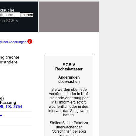
extsuche
r in SGB V
il bei Änderungen
ng (rechte
ür andere
SGB V
Rechtskataster
Änderungen
überwachen
Sie werden über jede
verkündete oder in Kraft
tretende Änderung per
g)
Mail informiert, sofort,
n Fassung
wöchentlich oder in dem
Bl. I S. 2754
Intervall, das Sie gewählt
→
haben.
Stellen Sie Ihr Paket zu
überwachender
Vorschriften beliebig
zusammen.