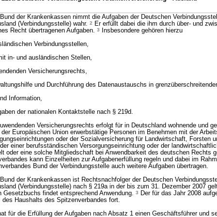
Bund der Krankenkassen nimmt die Aufgaben der Deutschen Verbindungsstel
sland (Verbindungsstelle) wahr.
2
Er erfüllt dabei die ihm durch über- und zwi
ches Recht übertragenen Aufgaben.
3
Insbesondere gehören hierzu
sländischen Verbindungsstellen,
t in- und ausländischen Stellen,
endenden Versicherungsrechts,
waltungshilfe und Durchführung des Datenaustauschs in grenzüberschreitenden
nd Information,
ben der nationalen Kontaktstelle nach § 219d.
uwendenden Versicherungsrechts erfolgt für in Deutschland wohnende und ge
n der Europäischen Union erwerbstätige Personen im Benehmen mit der Arbei
gungseinrichtungen oder der Sozialversicherung für Landwirtschaft, Forsten 
der einer berufsständischen Versorgungseinrichtung oder der landwirtschaftli
lt oder eine solche Mitgliedschaft bei Anwendbarkeit des deutschen Rechts
verbandes kann Einzelheiten zur Aufgabenerfüllung regeln und dabei im Rahm
nverbandes Bund der Verbindungsstelle auch weitere Aufgaben übertragen.
Bund der Krankenkassen ist Rechtsnachfolger der Deutschen Verbindungsste
sland (Verbindungsstelle) nach § 219a in der bis zum 31. Dezember 2007 ge
n Gesetzbuchs findet entsprechend Anwendung.
3
Der für das Jahr 2008 aufge
il des Haushalts des Spitzenverbandes fort.
at für die Erfüllung der Aufgaben nach Absatz 1 einen Geschäftsführer und s