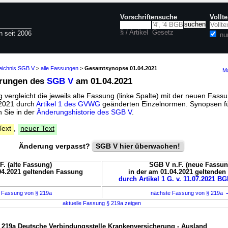
Vorschriftensuche
Vollt
§ / Artikel
Gesetz
n seit 2006
nu
zeichnis SGB V
>
alle Fassungen
>
Gesamtsynopse 01.04.2021
Ma
erungen des
SGB V
am 01.04.2021
vergleicht die jeweils alte Fassung (linke Spalte) mit der neuen Fassu
l 2021 durch
Artikel 1 des GVWG
geänderten Einzelnormen. Synopsen f
 Sie in der
Änderungshistorie des SGB V
.
Text
,
neuer Text
Änderung verpasst?
SGB V hier überwachen!
F. (alte Fassung)
SGB V n.F. (neue Fassun
04.2021 geltenden Fassung
in der am 01.04.2021 geltende
durch Artikel 1 G. v. 11.07.2021 BG
 Fassung von § 219a
nächste Fassung von § 219a
aktuelle Fassung § 219a zeigen
 219a Deutsche Verbindungsstelle Krankenversicherung - Ausland