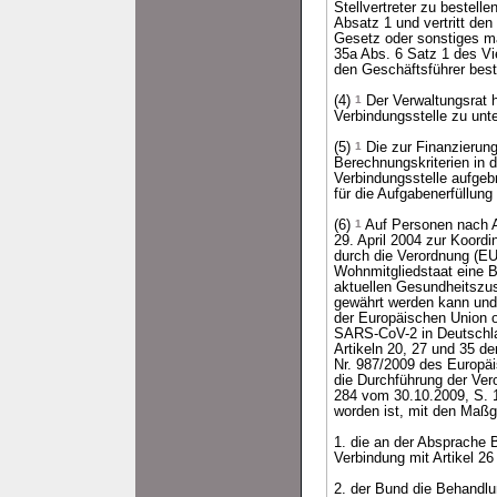
Stellvertreter zu bestelle
Absatz 1 und vertritt den
Gesetz oder sonstiges 
35a Abs. 6 Satz 1 des V
den Geschäftsführer bes
(4)
1
Der Verwaltungsrat 
Verbindungsstelle zu unt
(5)
1
Die zur Finanzierung
Berechnungskriterien in 
Verbindungsstelle aufgeb
für die Aufgabenerfüllung
(6)
1
Auf Personen nach A
29. April 2004 zur Koordi
durch die Verordnung (EU
Wohnmitgliedstaat eine B
aktuellen Gesundheitszus
gewährt werden kann und
der Europäischen Union o
SARS-CoV-2 in Deutschla
Artikeln 20, 27 und 35 de
Nr. 987/2009 des Europä
die Durchführung der Ver
284 vom 30.10.2009, S. 1
worden ist, mit den Maß
1. die an der Absprache 
Verbindung mit Artikel 2
2. der Bund die Behandl