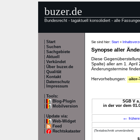
buzer.de
Bundesrecht - tagaktuell konsolidiert - alle Fassunge
Start
Sie sind hier:
Start
>
Inhaltsver
Suchen
Synopse aller Änd
Sachgebiete
Aktuell
Diese Gegenüberstellung 
Verkündet
Spalte) aller am 1. Apri
Über buzer.de
Änderungstermine finden
Qualität
Kontakt
Hervorhebungen:
alter 
Datenschutz
Impressum
Tools:
Blog-Plugin
SGB V a.
in der vor dem 01.
Mobilversion
Update via:
←
frühere
Web-Widget
Feed
(Textabschnitt unverändert)
Rechtskataster
§