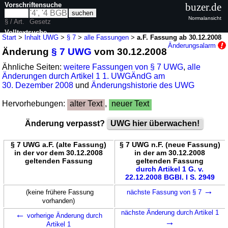
Vorschriftensuche
buzer.de
Normalansicht
§ / Art.
Gesetz
Volltextsuche
Start
>
Inhalt UWG
>
§ 7
>
alle Fassungen
>
a.F. Fassung ab 30.12.2008
Änderungsalarm
Änderung
§ 7 UWG
vom 30.12.2008
nur in UWG
Ähnliche Seiten:
weitere Fassungen von § 7 UWG
,
alle
Änderungen durch Artikel 1 1. UWGÄndG am
30. Dezember 2008
und
Änderungshistorie des UWG
Hervorhebungen:
alter Text
,
neuer Text
Änderung verpasst?
UWG hier überwachen!
§ 7 UWG a.F. (alte Fassung)
§ 7 UWG n.F. (neue Fassung)
in der vor dem 30.12.2008
in der am 30.12.2008
geltenden Fassung
geltenden Fassung
durch Artikel 1 G. v.
22.12.2008 BGBl. I S. 2949
→
(keine frühere Fassung
nächste Fassung von § 7
vorhanden)
←
nächste Änderung durch Artikel 1
vorherige Änderung durch
→
Artikel 1