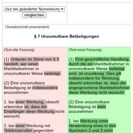
(Textabschnitt unverändert)
§ 7 Unzumutbare Belästigungen
(Text alte Fassung)
(Text neue Fassung)
(1)
Unlauter im Sinne von § 3
(1)
Eine geschäftliche Handlung,
handelt, wer einen
durch die ein
Marktteilnehmer in
Marktteilnehmer in
unzumutbarer Weise
belästigt
unzumutbarer Weise
belästigt.
wird, ist unzulässig. Dies gilt
insbesondere für Werbung,
(2) Eine unzumutbare
obwohl erkennbar ist, dass der
Belästigung ist
insbesondere
angesprochene Marktteilnehmer
anzunehmen
diese Werbung nicht wünscht.
1. bei
einer Werbung,
obwohl
(2) Eine unzumutbare
erkennbar
ist, dass der
Belästigung ist
stets
Empfänger diese Werbung
nicht
anzunehmen
wünscht;
1. bei
Werbung unter
2. bei
einer
Werbung mit
Verwendung eines in den
Telefonanrufen
gegenüber
Nummern 2 und 3 nicht