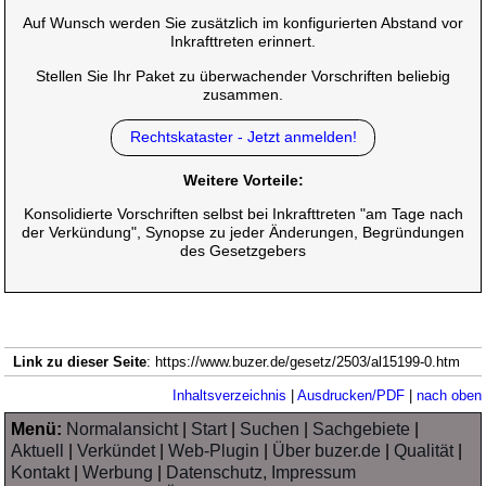
Auf Wunsch werden Sie zusätzlich im konfigurierten Abstand vor
Inkrafttreten erinnert.
Stellen Sie Ihr Paket zu überwachender Vorschriften beliebig
zusammen.
Rechtskataster - Jetzt anmelden!
Weitere Vorteile:
Konsolidierte Vorschriften selbst bei Inkrafttreten "am Tage nach
der Verkündung", Synopse zu jeder Änderungen, Begründungen
des Gesetzgebers
Link zu dieser Seite
: https://www.buzer.de/gesetz/2503/al15199-0.htm
Inhaltsverzeichnis
|
Ausdrucken/PDF
|
nach oben
Menü:
Normalansicht
|
Start
|
Suchen
|
Sachgebiete
|
Aktuell
|
Verkündet
|
Web-Plugin
|
Über buzer.de
|
Qualität
|
Kontakt
|
Werbung
|
Datenschutz, Impressum