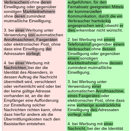
Verbrauchern
ohne
deren
aufgeführten, für den
Einwilligung oder gegenüber
Fernabsatz geeigneten Mittels
sonstigen
Marktteilnehmern
der kommerziellen
ohne
deren
zumindest
Kommunikation, durch die ein
mutmaßliche Einwilligung;
Verbraucher hartnäckig
angesprochen wird,
obwohl
er
3. bei
einer
Werbung unter
dies
erkennbar nicht wünscht;
Verwendung
von
automatischen
Anrufmaschinen, Faxgeräten
2. bei Werbung mit
einem
oder elektronischer Post, ohne
Telefonanruf
gegenüber
einem
dass eine Einwilligung
der
Verbraucher
ohne
dessen
Adressaten
vorliegt;
Einwilligung oder gegenüber
einem
sonstigen
4. bei
einer
Werbung mit
Marktteilnehmer
ohne
dessen
Nachrichten,
bei der die
zumindest mutmaßliche
Identität des Absenders, in
Einwilligung;
dessen Auftrag die Nachricht
übermittelt wird, verschleiert
3. bei Werbung unter
oder verheimlicht wird oder bei
Verwendung
einer
der keine gültige Adresse
automatischen
Anrufmaschine,
vorhanden ist, an die der
eines Faxgerätes
oder
Empfänger eine Aufforderung
elektronischer Post, ohne dass
zur Einstellung solcher
eine
vorherige ausdrückliche
Nachrichten richten kann, ohne
Einwilligung
des
Adressaten
dass hierfür andere als die
vorliegt, oder
Übermittlungskosten nach den
Basistarifen entstehen.
4. bei Werbung mit
einer
Nachricht,
bei der die Identität