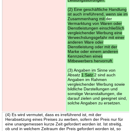
(2) Eine geschäftliche Handlung
ist auch irreführend, wenn sie im
Zusammenhang mit
der
Vermarktung von Waren oder
Dienstleistungen einschließlich
vergleichender Werbung eine
Verwechslungsgefahr mit einer
anderen Ware oder
Dienstleistung oder mit der
Marke oder einem anderen
Kennzeichen eines
Mitbewerbers hervorruft.
(3) Angaben im Sinne von
Absatz
1 Satz
2 sind auch
Angaben im Rahmen
vergleichender Werbung sowie
bildliche Darstellungen und
sonstige Veranstaltungen, die
darauf zielen und geeignet sind,
solche Angaben zu ersetzen.
(4) Es wird vermutet, dass es irreführend ist, mit der
Herabsetzung eines Preises zu werben, sofern der Preis nur für
eine unangemessen kurze Zeit gefordert worden ist. Ist streitig,
ob und in welchem Zeitraum der Preis gefordert worden ist, so