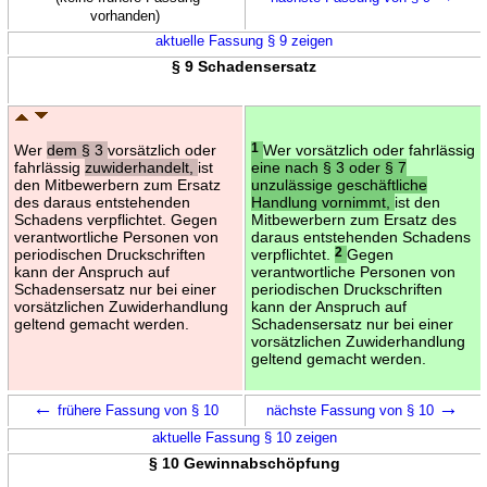
vorhanden)
aktuelle Fassung § 9 zeigen
§ 9 Schadensersatz
Wer
dem § 3
vorsätzlich oder
1
Wer vorsätzlich oder fahrlässig
fahrlässig
zuwiderhandelt,
ist
eine nach § 3 oder § 7
den Mitbewerbern zum Ersatz
unzulässige geschäftliche
des daraus entstehenden
Handlung vornimmt,
ist den
Schadens verpflichtet. Gegen
Mitbewerbern zum Ersatz des
verantwortliche Personen von
daraus entstehenden Schadens
periodischen Druckschriften
verpflichtet.
2
Gegen
kann der Anspruch auf
verantwortliche Personen von
Schadensersatz nur bei einer
periodischen Druckschriften
vorsätzlichen Zuwiderhandlung
kann der Anspruch auf
geltend gemacht werden.
Schadensersatz nur bei einer
vorsätzlichen Zuwiderhandlung
geltend gemacht werden.
←
→
frühere Fassung von § 10
nächste Fassung von § 10
aktuelle Fassung § 10 zeigen
§ 10 Gewinnabschöpfung