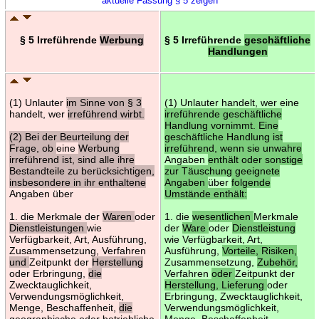
aktuelle Fassung § 5 zeigen
§ 5 Irreführende
Werbung
§ 5 Irreführende
geschäftliche
Handlungen
(1) Unlauter
im Sinne von § 3
(1) Unlauter handelt, wer eine
handelt, wer
irreführend wirbt.
irreführende geschäftliche
Handlung vornimmt. Eine
(2) Bei der Beurteilung der
geschäftliche Handlung ist
Frage, ob
eine
Werbung
irreführend, wenn sie unwahre
irreführend ist, sind alle ihre
Angaben
enthält oder sonstige
Bestandteile zu berücksichtigen,
zur Täuschung geeignete
insbesondere in ihr enthaltene
Angaben
über
folgende
Angaben über
Umstände enthält:
1. die Merkmale der
Waren
oder
1. die
wesentlichen
Merkmale
Dienstleistungen
wie
der
Ware
oder
Dienstleistung
Verfügbarkeit, Art, Ausführung,
wie Verfügbarkeit, Art,
Zusammensetzung, Verfahren
Ausführung,
Vorteile, Risiken,
und
Zeitpunkt der
Herstellung
Zusammensetzung,
Zubehör,
oder Erbringung,
die
Verfahren
oder
Zeitpunkt der
Zwecktauglichkeit,
Herstellung, Lieferung
oder
Verwendungsmöglichkeit,
Erbringung, Zwecktauglichkeit,
Menge, Beschaffenheit,
die
Verwendungsmöglichkeit,
geographische oder betriebliche
Menge, Beschaffenheit,