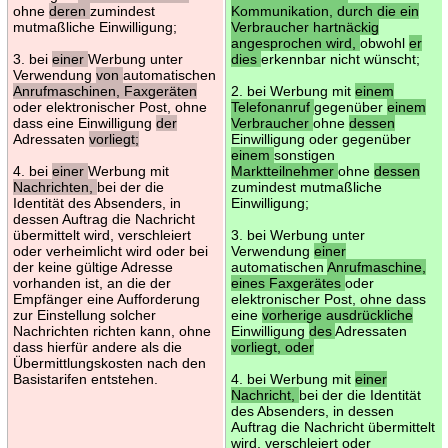
ohne
deren
zumindest
Kommunikation, durch die ein
mutmaßliche Einwilligung;
Verbraucher hartnäckig
angesprochen wird,
obwohl
er
3. bei
einer
Werbung unter
dies
erkennbar nicht wünscht;
Verwendung
von
automatischen
Anrufmaschinen, Faxgeräten
2. bei Werbung mit
einem
oder elektronischer Post, ohne
Telefonanruf
gegenüber
einem
dass eine Einwilligung
der
Verbraucher
ohne
dessen
Adressaten
vorliegt;
Einwilligung oder gegenüber
einem
sonstigen
4. bei
einer
Werbung mit
Marktteilnehmer
ohne
dessen
Nachrichten,
bei der die
zumindest mutmaßliche
Identität des Absenders, in
Einwilligung;
dessen Auftrag die Nachricht
übermittelt wird, verschleiert
3. bei Werbung unter
oder verheimlicht wird oder bei
Verwendung
einer
der keine gültige Adresse
automatischen
Anrufmaschine,
vorhanden ist, an die der
eines Faxgerätes
oder
Empfänger eine Aufforderung
elektronischer Post, ohne dass
zur Einstellung solcher
eine
vorherige ausdrückliche
Nachrichten richten kann, ohne
Einwilligung
des
Adressaten
dass hierfür andere als die
vorliegt, oder
Übermittlungskosten nach den
Basistarifen entstehen.
4. bei Werbung mit
einer
Nachricht,
bei der die Identität
des Absenders, in dessen
Auftrag die Nachricht übermittelt
wird, verschleiert oder