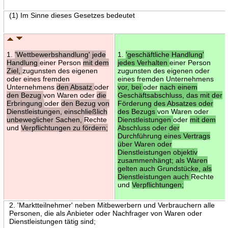
(1) Im Sinne dieses Gesetzes bedeutet
1.
'Wettbewerbshandlung' jede
1.
'geschäftliche Handlung'
Handlung
einer Person
mit dem
jedes Verhalten
einer Person
Ziel,
zugunsten des eigenen
zugunsten des eigenen oder
oder eines fremden
eines fremden Unternehmens
Unternehmens
den Absatz
oder
vor, bei
oder
nach einem
den Bezug
von Waren oder
die
Geschäftsabschluss, das mit der
Erbringung
oder
den Bezug von
Förderung des Absatzes oder
Dienstleistungen, einschließlich
des Bezugs
von Waren oder
unbeweglicher Sachen,
Rechte
Dienstleistungen
oder
mit dem
und
Verpflichtungen zu fördern;
Abschluss oder der
Durchführung eines Vertrags
über Waren oder
Dienstleistungen objektiv
zusammenhängt; als Waren
gelten auch Grundstücke, als
Dienstleistungen auch
Rechte
und
Verpflichtungen;
2. 'Marktteilnehmer' neben Mitbewerbern und Verbrauchern alle
Personen, die als Anbieter oder Nachfrager von Waren oder
Dienstleistungen tätig sind;