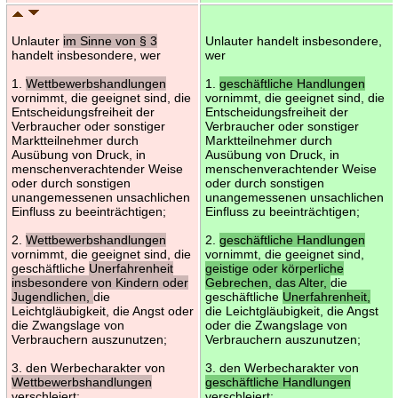
Unlauter
im Sinne von § 3
Unlauter handelt insbesondere,
handelt insbesondere, wer
wer
1.
Wettbewerbshandlungen
1.
geschäftliche Handlungen
vornimmt, die geeignet sind, die
vornimmt, die geeignet sind, die
Entscheidungsfreiheit der
Entscheidungsfreiheit der
Verbraucher oder sonstiger
Verbraucher oder sonstiger
Marktteilnehmer durch
Marktteilnehmer durch
Ausübung von Druck, in
Ausübung von Druck, in
menschenverachtender Weise
menschenverachtender Weise
oder durch sonstigen
oder durch sonstigen
unangemessenen unsachlichen
unangemessenen unsachlichen
Einfluss zu beeinträchtigen;
Einfluss zu beeinträchtigen;
2.
Wettbewerbshandlungen
2.
geschäftliche Handlungen
vornimmt, die geeignet sind, die
vornimmt, die geeignet sind,
geschäftliche
Unerfahrenheit
geistige oder körperliche
insbesondere von Kindern oder
Gebrechen, das Alter,
die
Jugendlichen,
die
geschäftliche
Unerfahrenheit,
Leichtgläubigkeit, die Angst oder
die Leichtgläubigkeit, die Angst
die Zwangslage von
oder die Zwangslage von
Verbrauchern auszunutzen;
Verbrauchern auszunutzen;
3. den Werbecharakter von
3. den Werbecharakter von
Wettbewerbshandlungen
geschäftliche Handlungen
verschleiert;
verschleiert;