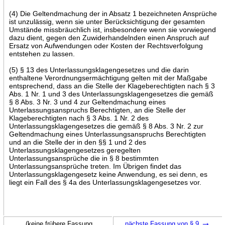
(4) Die Geltendmachung der in Absatz 1 bezeichneten Ansprüche
ist unzulässig, wenn sie unter Berücksichtigung der gesamten
Umstände missbräuchlich ist, insbesondere wenn sie vorwiegend
dazu dient, gegen den Zuwiderhandelnden einen Anspruch auf
Ersatz von Aufwendungen oder Kosten der Rechtsverfolgung
entstehen zu lassen.
(5) § 13 des Unterlassungsklagengesetzes und die darin
enthaltene Verordnungsermächtigung gelten mit der Maßgabe
entsprechend, dass an die Stelle der Klageberechtigten nach § 3
Abs. 1 Nr. 1 und 3 des Unterlassungsklagengesetzes die gemäß
§ 8 Abs. 3 Nr. 3 und 4 zur Geltendmachung eines
Unterlassungsanspruchs Berechtigten, an die Stelle der
Klageberechtigten nach § 3 Abs. 1 Nr. 2 des
Unterlassungsklagengesetzes die gemäß § 8 Abs. 3 Nr. 2 zur
Geltendmachung eines Unterlassungsanspruchs Berechtigten
und an die Stelle der in den §§ 1 und 2 des
Unterlassungsklagengesetzes geregelten
Unterlassungsansprüche die in § 8 bestimmten
Unterlassungsansprüche treten. Im Übrigen findet das
Unterlassungsklagengesetz keine Anwendung, es sei denn, es
liegt ein Fall des § 4a des Unterlassungsklagengesetzes vor.
→
(keine frühere Fassung
nächste Fassung von § 9