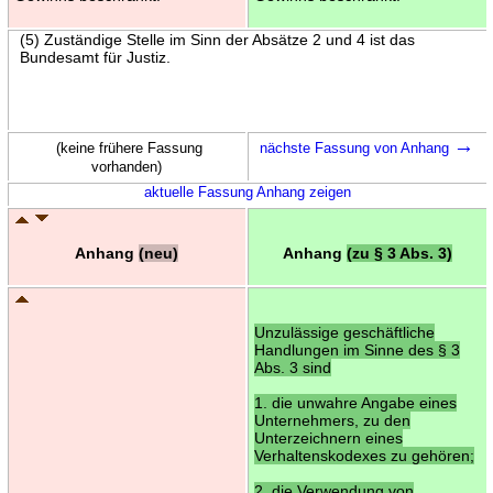
(5) Zuständige Stelle im Sinn der Absätze 2 und 4 ist das
Bundesamt für Justiz.
→
(keine frühere Fassung
nächste Fassung von Anhang
vorhanden)
aktuelle Fassung Anhang zeigen
Anhang
(neu)
Anhang
(zu § 3 Abs. 3)
Unzulässige geschäftliche
Handlungen im Sinne des § 3
Abs. 3 sind
1. die unwahre Angabe eines
Unternehmers, zu den
Unterzeichnern eines
Verhaltenskodexes zu gehören;
2. die Verwendung von