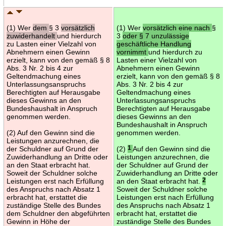
(1) Wer
dem
§ 3
vorsätzlich
(1) Wer
vorsätzlich eine nach
§
zuwiderhandelt
und hierdurch
3
oder § 7 unzulässige
zu Lasten einer Vielzahl von
geschäftliche Handlung
Abnehmern einen Gewinn
vornimmt
und hierdurch zu
erzielt, kann von den gemäß § 8
Lasten einer Vielzahl von
Abs. 3 Nr. 2 bis 4 zur
Abnehmern einen Gewinn
Geltendmachung eines
erzielt, kann von den gemäß § 8
Unterlassungsanspruchs
Abs. 3 Nr. 2 bis 4 zur
Berechtigten auf Herausgabe
Geltendmachung eines
dieses Gewinns an den
Unterlassungsanspruchs
Bundeshaushalt in Anspruch
Berechtigten auf Herausgabe
genommen werden.
dieses Gewinns an den
Bundeshaushalt in Anspruch
(2) Auf den Gewinn sind die
genommen werden.
Leistungen anzurechnen, die
der Schuldner auf Grund der
(2)
1
Auf den Gewinn sind die
Zuwiderhandlung an Dritte oder
Leistungen anzurechnen, die
an den Staat erbracht hat.
der Schuldner auf Grund der
Soweit der Schuldner solche
Zuwiderhandlung an Dritte oder
Leistungen erst nach Erfüllung
an den Staat erbracht hat.
2
des Anspruchs nach Absatz 1
Soweit der Schuldner solche
erbracht hat, erstattet die
Leistungen erst nach Erfüllung
zuständige Stelle des Bundes
des Anspruchs nach Absatz 1
dem Schuldner den abgeführten
erbracht hat, erstattet die
Gewinn in Höhe der
zuständige Stelle des Bundes