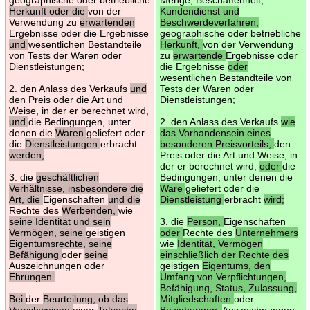
Herkunft oder die
von der
Kundendienst und
Verwendung zu
erwartenden
Beschwerdeverfahren,
Ergebnisse oder die Ergebnisse
geographische oder betriebliche
und
wesentlichen Bestandteile
Herkunft,
von der Verwendung
von Tests der Waren oder
zu
erwartende
Ergebnisse oder
Dienstleistungen;
die Ergebnisse
oder
wesentlichen Bestandteile von
2. den Anlass des Verkaufs
und
Tests der Waren oder
den Preis oder die Art und
Dienstleistungen;
Weise, in der er berechnet wird,
und
die Bedingungen, unter
2. den Anlass des Verkaufs
wie
denen die
Waren
geliefert oder
das Vorhandensein eines
die
Dienstleistungen
erbracht
besonderen Preisvorteils,
den
werden;
Preis oder die Art und Weise, in
der er berechnet wird,
oder
die
3. die
geschäftlichen
Bedingungen, unter denen die
Verhältnisse, insbesondere die
Ware
geliefert oder die
Art, die
Eigenschaften
und die
Dienstleistung
erbracht
wird;
Rechte des
Werbenden,
wie
seine Identität und sein
3. die
Person,
Eigenschaften
Vermögen, seine
geistigen
oder
Rechte des
Unternehmers
Eigentumsrechte, seine
wie
Identität, Vermögen
Befähigung
oder
seine
einschließlich der Rechte des
Auszeichnungen oder
geistigen
Eigentums, den
Ehrungen.
Umfang von Verpflichtungen,
Befähigung, Status, Zulassung,
Bei
der
Beurteilung, ob das
Mitgliedschaften
oder
Verschweigen
einer
Tatsache
Beziehungen,
Auszeichnungen