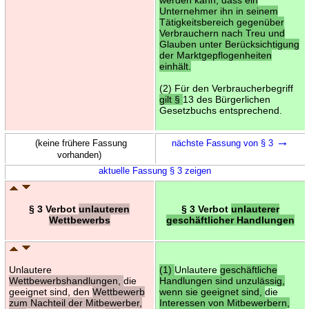
Unternehmer ihn in seinem
Tätigkeitsbereich gegenüber
Verbrauchern nach Treu und
Glauben unter Berücksichtigung
der Marktgepflogenheiten
einhält.
(2) Für den Verbraucherbegriff
gilt §
13 des Bürgerlichen
Gesetzbuchs entsprechend.
→
(keine frühere Fassung
nächste Fassung von § 3
vorhanden)
aktuelle Fassung § 3 zeigen
§ 3 Verbot
unlauteren
§ 3 Verbot
unlauterer
Wettbewerbs
geschäftlicher Handlungen
Unlautere
(1)
Unlautere
geschäftliche
Wettbewerbshandlungen,
die
Handlungen sind unzulässig,
geeignet sind, den
Wettbewerb
wenn sie geeignet sind,
die
zum Nachteil der Mitbewerber,
Interessen von Mitbewerbern,