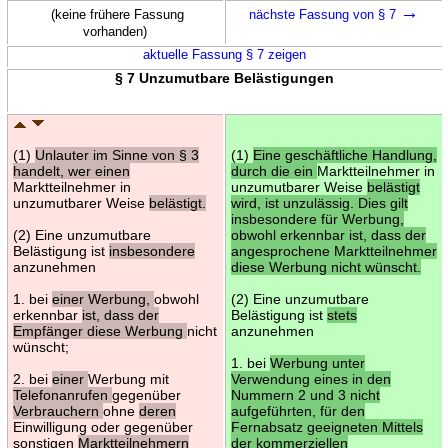
→
(keine frühere Fassung
nächste Fassung von § 7
vorhanden)
aktuelle Fassung § 7 zeigen
§ 7 Unzumutbare Belästigungen
(1)
Unlauter im Sinne von § 3
(1)
Eine geschäftliche Handlung,
handelt, wer einen
durch die ein
Marktteilnehmer in
Marktteilnehmer in
unzumutbarer Weise
belästigt
unzumutbarer Weise
belästigt.
wird, ist unzulässig. Dies gilt
insbesondere für Werbung,
(2) Eine unzumutbare
obwohl erkennbar ist, dass der
Belästigung ist
insbesondere
angesprochene Marktteilnehmer
anzunehmen
diese Werbung nicht wünscht.
1. bei
einer Werbung,
obwohl
(2) Eine unzumutbare
erkennbar
ist, dass der
Belästigung ist
stets
Empfänger diese Werbung
nicht
anzunehmen
wünscht;
1. bei
Werbung unter
2. bei
einer
Werbung mit
Verwendung eines in den
Telefonanrufen
gegenüber
Nummern 2 und 3 nicht
Verbrauchern
ohne
deren
aufgeführten, für den
Einwilligung oder gegenüber
Fernabsatz geeigneten Mittels
sonstigen
Marktteilnehmern
der kommerziellen