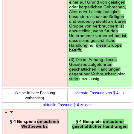
einer auf Grund von geistigen
oder
körperlichen Gebrechen,
Alter oder Leichtgläubigkeit
besonders schutzbedürftigen
und eindeutig identifizierbaren
Gruppe von Verbrauchern ist
abzustellen, wenn für den
Unternehmer vorhersehbar ist,
dass seine geschäftliche
Handlung
nur
diese Gruppe
betrifft.
(3) Die im Anhang dieses
Gesetzes aufgeführten
geschäftlichen Handlungen
gegenüber Verbrauchern
sind
stets
unzulässig.
→
(keine frühere Fassung
nächste Fassung von § 4
vorhanden)
aktuelle Fassung § 4 zeigen
§ 4 Beispiele
unlauteren
§ 4 Beispiele
unlauterer
Wettbewerbs
geschäftlicher Handlungen