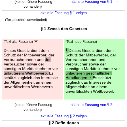
→
(keine frühere Fassung
nächste Fassung von § 1
vorhanden)
aktuelle Fassung § 1 zeigen
(Textabschnitt unverändert)
§ 1 Zweck des Gesetzes
(Text alte Fassung)
(Text neue Fassung)
Dieses Gesetz dient dem
1
Dieses Gesetz dient dem
Schutz der Mitbewerber, der
Schutz der Mitbewerber, der
Verbraucherinnen und
der
Verbraucherinnen und
Verbraucher sowie der
Verbraucher sowie der
sonstigen Marktteilnehmer vor
sonstigen Marktteilnehmer vor
unlauterem Wettbewerb.
Es
unlauteren geschäftlichen
schützt zugleich das Interesse
Handlungen.
2
Es schützt
der Allgemeinheit an einem
zugleich das Interesse der
unverfälschten Wettbewerb.
Allgemeinheit an einem
unverfälschten Wettbewerb.
→
(keine frühere Fassung
nächste Fassung von § 2
vorhanden)
aktuelle Fassung § 2 zeigen
§ 2 Definitionen