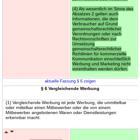
(4) Als wesentlich im Sinne des
Absatzes 2 gelten auch
Informationen, die dem
Verbraucher auf Grund
gemeinschaftsrechtlicher
Verordnungen oder nach
Rechtsvorschriften zur
Umsetzung
gemeinschaftsrechtlicher
Richtlinien für kommerzielle
Kommunikation einschließlich
Werbung und Marketing nicht
vorenthalten werden dürfen.
aktuelle Fassung § 6 zeigen
§ 6 Vergleichende Werbung
(1) Vergleichende Werbung ist jede Werbung, die unmittelbar
oder mittelbar einen Mitbewerber oder die von einem
Mitbewerber angebotenen Waren oder Dienstleistungen
erkennbar macht.