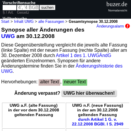
Vorschriftensuche
buzer.de
Normalansicht
§ / Art.
Gesetz
Volltextsuche
Start
>
Inhalt UWG
>
alle Fassungen
>
Gesamtsynopse 30.12.2008
Änderungsalarm
Synopse aller Änderungen des
nur in UWG
UWG
am 30.12.2008
Diese Gegenüberstellung vergleicht die jeweils alte Fassung
(linke Spalte) mit der neuen Fassung (rechte Spalte) aller am
30. Dezember 2008 durch
Artikel 1 des 1. UWGÄndG
geänderten Einzelnormen. Synopsen für andere
Änderungstermine finden Sie in der
Änderungshistorie des
UWG
.
Hervorhebungen:
alter Text
,
neuer Text
Änderung verpasst?
UWG hier überwachen!
UWG a.F. (alte Fassung)
UWG n.F. (neue Fassung)
in der vor dem 30.12.2008
in der am 30.12.2008
geltenden Fassung
geltenden Fassung
durch Artikel 1 G. v.
22.12.2008 BGBl. I S. 2949