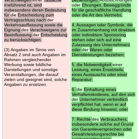
irreführend ist, sind
oder
Ehrungen, Beweggründe
insbesondere deren Bedeutung
für die geschäftliche Handlung
für
die
Entscheidung zum
oder die Art des Vertriebs;
Vertragsschluss nach
der
Verkehrsauffassung sowie die
4. Aussagen oder Symbole, die
Eignung
des
Verschweigens zur
im Zusammenhang mit direktem
Beeinflussung
der
Entscheidung
oder indirektem Sponsoring
zu berücksichtigen.
stehen oder sich auf eine
Zulassung des Unternehmers
(3) Angaben im Sinne von
oder
der
Waren oder
Absatz 2 sind auch Angaben im
Dienstleistungen beziehen;
Rahmen vergleichender
Werbung sowie bildliche
5. die Notwendigkeit
einer
Darstellungen und sonstige
Leistung, eines Ersatzteils,
Veranstaltungen, die darauf
eines Austauschs oder einer
zielen und geeignet sind, solche
Reparatur;
Angaben zu ersetzen.
6.
die
Einhaltung eines
Verhaltenskodexes, auf den sich
der
Unternehmer verbindlich
verpflichtet hat, wenn er auf
diese Bindung hinweist, oder
7. Rechte
des
Verbrauchers,
insbesondere solche auf Grund
von Garantieversprechen oder
Gewährleistungsrechte bei
Leistungsstörungen.