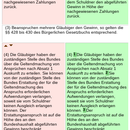
nachgewiesenen Zahlungen
dem Schuldner den abgeführten
zurück.
Gewinn in Höhe der
nachgewiesenen Zahlungen
zurück.
(3) Beanspruchen mehrere Gläubiger den Gewinn, so gelten die
§§ 428 bis 430 des Bürgerlichen Gesetzbuchs entsprechend.
(4) Die Gläubiger haben der
(4)
1
Die Gläubiger haben der
zuständigen Stelle des Bundes
zuständigen Stelle des Bundes
über die Geltendmachung von
über die Geltendmachung von
Ansprüchen nach Absatz 1
Ansprüchen nach Absatz 1
Auskunft zu erteilen. Sie können
Auskunft zu erteilen.
2
Sie
von der zuständigen Stelle des
können von der zuständigen
Bundes Erstattung der für die
Stelle des Bundes Erstattung
Geltendmachung des
der für die Geltendmachung des
Anspruchs erforderlichen
Anspruchs erforderlichen
Aufwendungen verlangen,
Aufwendungen verlangen,
soweit sie vom Schuldner
soweit sie vom Schuldner
keinen Ausgleich erlangen
keinen Ausgleich erlangen
können. Der
können.
3
Der
Erstattungsanspruch ist auf die
Erstattungsanspruch ist auf die
Höhe des an den
Höhe des an den
Bundeshaushalt abgeführten
Bundeshaushalt abgeführten
Gewinns beschränkt.
Gewinns beschränkt.