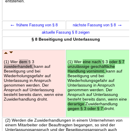
entstehen.
←
→
frühere Fassung von § 8
nächste Fassung von § 8
aktuelle Fassung § 8 zeigen
§ 8 Beseitigung und Unterlassung
(1) Wer
dem
§ 3
(1) Wer
eine nach
§ 3
oder § 7
zuwiderhandelt,
kann auf
unzulässige geschäftliche
Beseitigung und bei
Handlung vornimmt,
kann auf
Wiederholungsgefahr auf
Beseitigung und bei
Unterlassung in Anspruch
Wiederholungsgefahr auf
genommen werden. Der
Unterlassung in Anspruch
Anspruch auf Unterlassung
genommen werden. Der
besteht bereits dann, wenn eine
Anspruch auf Unterlassung
Zuwiderhandlung droht.
besteht bereits dann, wenn eine
derartige
Zuwiderhandlung
gegen § 3 oder § 7
droht.
(2) Werden die Zuwiderhandlungen in einem Unternehmen von
einem Mitarbeiter oder Beauftragten begangen, so sind der
Unterlassungsanspruch und der Beseitigungsanspruch auch