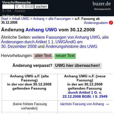
Vorschriftensuche
buzer.de
Normalansicht
§ / Art.
Gesetz
Volltextsuche
Start
>
Inhalt UWG
>
Anhang
>
alle Fassungen
>
a.F. Fassung ab
30.12.2008
Änderungsalarm
nur in UWG
Änderung
Anhang UWG
vom 30.12.2008
Ähnliche Seiten:
weitere Fassungen von Anhang UWG
,
alle
Änderungen durch Artikel 1 1. UWGÄndG am
30. Dezember 2008
und
Änderungshistorie des UWG
Hervorhebungen:
alter Text
,
neuer Text
Änderung verpasst?
UWG hier überwachen!
Anhang UWG a.F. (alte
Anhang UWG n.F. (neue
Fassung)
Fassung)
in der vor dem 30.12.2008
in der am 30.12.2008
geltenden Fassung
geltenden Fassung
durch Artikel 1 G. v.
22.12.2008 BGBl. I S. 2949
→
(keine frühere Fassung
nächste Fassung von Anhang
vorhanden)