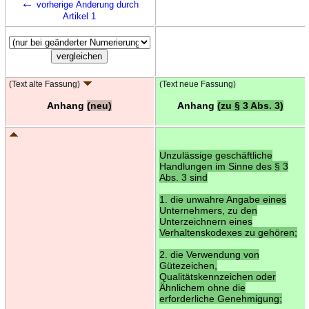
←
vorherige Änderung durch
Artikel 1
(Text alte Fassung)
(Text neue Fassung)
Anhang
(neu)
Anhang
(zu § 3 Abs. 3)
Unzulässige geschäftliche
Handlungen im Sinne des § 3
Abs. 3 sind
1. die unwahre Angabe eines
Unternehmers, zu den
Unterzeichnern eines
Verhaltenskodexes zu gehören;
2. die Verwendung von
Gütezeichen,
Qualitätskennzeichen oder
Ähnlichem ohne die
erforderliche Genehmigung;