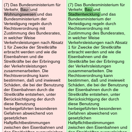
(7) Das Bundesministerium für
(7) Das Bundesministerium für
Verkehr,
Bau-
und
Verkehr,
Bau
und
Wohnungswesen
und das
Stadtentwicklung
und das
Bundesministerium der
Bundesministerium der
Verteidigung regeln durch
Verteidigung regeln durch
Rechtsverordnung mit
Rechtsverordnung mit
Zustimmung des Bundesrates,
Zustimmung des Bundesrates,
in welcher Weise
in welcher Weise
Verkehrsleistungen nach Absatz
Verkehrsleistungen nach Absatz
1 für Zwecke der Streitkräfte
1 für Zwecke der Streitkräfte
erbracht werden und wie die
erbracht werden und wie die
Eisenbahnen und die
Eisenbahnen und die
Streitkräfte bei der Erbringung
Streitkräfte bei der Erbringung
der Verkehrsleistungen
der Verkehrsleistungen
zusammenarbeiten. Die
zusammenarbeiten. Die
Rechtsverordnung kann
Rechtsverordnung kann
bestimmen, daß und inwieweit
bestimmen, daß und inwieweit
Schäden, die bei der Benutzung
Schäden, die bei der Benutzung
der Eisenbahnen durch die
der Eisenbahnen durch die
Streitkräfte entstehen, unter
Streitkräfte entstehen, unter
Berücksichtigung der durch
Berücksichtigung der durch
diese Benutzung
diese Benutzung
herbeigeführten besonderen
herbeigeführten besonderen
Gefahren abweichend von
Gefahren abweichend von
gesetzlichen
gesetzlichen
Haftpflichtbestimmungen
Haftpflichtbestimmungen
zwischen den Eisenbahnen und
zwischen den Eisenbahnen und
den Streitkräften auszugleichen
den Streitkräften auszugleichen