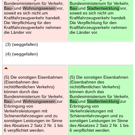
Bundesministerium für Verkehr,
Bundesministerium für Verkehr,
Bau-
und
Wohnungswesen
vor,
Bau
und
Stadtentwicklung
vor,
soweit es sich nicht um
soweit es sich nicht um
Kraftfahrzeugverkehr handelt.
Kraftfahrzeugverkehr handelt.
Die Verpflichtung für den
Die Verpflichtung für den
Kraftfahrzeugverkehr nehmen
Kraftfahrzeugverkehr nehmen
die Länder vor.
die Länder vor.
(3) (weggefallen)
(4) (weggefallen)
(5) Die sonstigen Eisenbahnen
(5) Die sonstigen Eisenbahnen
(Eisenbahnen des
(Eisenbahnen des
nichtöffentlichen Verkehrs)
nichtöffentlichen Verkehrs)
können durch das
können durch das
Bundesministerium für Verkehr,
Bundesministerium für Verkehr,
Bau-
und
Wohnungswesen
zur
Bau
und
Stadtentwicklung
zur
Erbringung von
Erbringung von
Verkehrsleistungen mit
Verkehrsleistungen mit
Schienenfahrzeugen und zu
Schienenfahrzeugen und zu
sonstigen Leistungen im Sinne
sonstigen Leistungen im Sinne
des Absatzes 2 Satz 2 Nr. 1 bis
des Absatzes 2 Satz 2 Nr. 1 bis
6 verpflichtet werden.
6 verpflichtet werden.