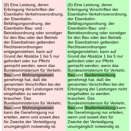
(6) Eine Leistung, deren
(6) Eine Leistung, deren
Erbringung Vorschriften der
Erbringung Vorschriften der
Eisenbahn-Verkehrsverordnung,
Eisenbahn-Verkehrsverordnung,
der Eisenbahn-
der Eisenbahn-
Befähigungsordnung, der
Befähigungsordnung, der
Eisenbahn-Bau- und -
Eisenbahn-Bau- und -
Betriebsordnung oder sonstiger
Betriebsordnung oder sonstiger
für den Bau oder den Betrieb
für den Bau oder den Betrieb
der Eisenbahnen geltenden
der Eisenbahnen geltenden
Rechtsverordnungen
Rechtsverordnungen
entgegenstehen, kann auf
entgegenstehen, kann auf
Grund der Absätze 1 bis 5 nur
Grund der Absätze 1 bis 5 nur
gefordert oder zur Pflicht
gefordert oder zur Pflicht
gemacht werden, wenn das
gemacht werden, wenn das
Bundesministerium für Verkehr,
Bundesministerium für Verkehr,
Bau-
und
Wohnungswesen
Bau
und
Stadtentwicklung
genehmigt hat, daß die
genehmigt hat, daß die
genannten Vorschriften bei der
genannten Vorschriften bei der
Erbringung der Leistungen nicht
Erbringung der Leistungen nicht
eingehalten zu werden
eingehalten zu werden
brauchen. Das
brauchen. Das
Bundesministerium für Verkehr,
Bundesministerium für Verkehr,
Bau-
und
Wohnungswesen
Bau
und
Stadtentwicklung
kann
kann die Genehmigung nur
die Genehmigung nur erteilen,
erteilen, wenn und soweit dies
wenn und soweit dies für
für Zwecke der Verteidigung
Zwecke der Verteidigung
unumgänglich notwendig ist.
unumgänglich notwendig ist.