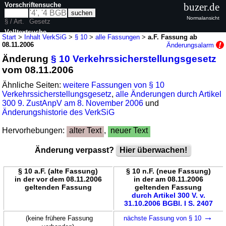
Vorschriftensuche
buzer.de
Normalansicht
§ / Art.
Gesetz
Volltextsuche
Start
>
Inhalt VerkSiG
>
§ 10
>
alle Fassungen
>
a.F. Fassung ab
08.11.2006
Änderungsalarm
nur in VerkSiG
Änderung
§ 10 Verkehrssicherstellungsgesetz
vom 08.11.2006
Ähnliche Seiten:
weitere Fassungen von § 10
Verkehrssicherstellungsgesetz
,
alle Änderungen durch Artikel
300 9. ZustAnpV am 8. November 2006
und
Änderungshistorie des VerkSiG
Hervorhebungen:
alter Text
,
neuer Text
Änderung verpasst?
Hier überwachen!
§ 10 a.F. (alte Fassung)
§ 10 n.F. (neue Fassung)
in der vor dem 08.11.2006
in der am 08.11.2006
geltenden Fassung
geltenden Fassung
durch Artikel 300 V. v.
31.10.2006 BGBl. I S. 2407
→
(keine frühere Fassung
nächste Fassung von § 10