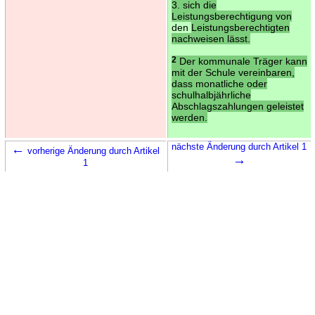
3. sich die
Leistungsberechtigung von
den
Leistungsberechtigten
nachweisen lässt.
2
Der kommunale Träger kann
mit der Schule vereinbaren,
dass monatliche oder
schulhalbjährliche
Abschlagszahlungen geleistet
werden.
←
nächste Änderung durch Artikel 1
vorherige Änderung durch Artikel
→
1