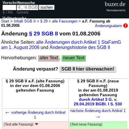
Vorschriftensuche
buzer.de
Normalansicht
§ / Art.
Gesetz
Volltextsuche
Start
>
Inhalt SGB II
>
§ 29
>
alle Fassungen
>
a.F. Fassung ab
01.08.2006
Änderungsalarm
nur in SGB II
Änderung
§ 29 SGB II
vom 01.08.2006
Ähnliche Seiten:
alle Änderungen durch Artikel 1 StaFamG
am 1. August 2006
und
Änderungshistorie des SGB II
Hervorhebungen:
alter Text
,
neuer Text
Änderung verpasst?
SGB II hier überwachen!
§ 29 SGB II a.F. (alte Fassung)
§ 29 SGB II n.F. (neue
in der vor dem 01.08.2006
Fassung)
geltenden Fassung
in der am 01.08.2019
geltenden Fassung
durch Artikel 3 G. v.
29.04.2019 BGBl. I S. 530
←
nächste Änderung durch Artikel 1
vorherige Änderung durch Artikel
→
1
(Text alte Fassung)
(Text neue Fassung)