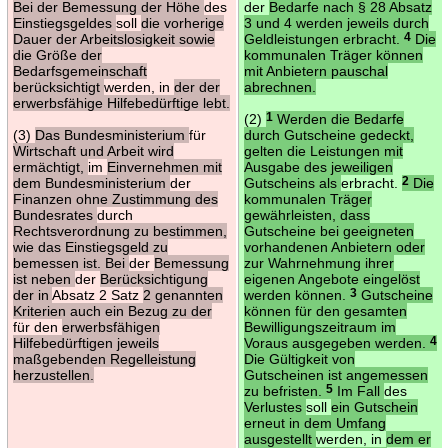
Bei der Bemessung der Höhe
des
der
Bedarfe nach § 28 Absatz
Einstiegsgeldes
soll
die vorherige
3 und 4 werden jeweils durch
Dauer der Arbeitslosigkeit sowie
Geldleistungen erbracht.
4
Die
die Größe der
kommunalen Träger können
Bedarfsgemeinschaft
mit Anbietern pauschal
berücksichtigt
werden, in
der der
abrechnen.
erwerbsfähige Hilfebedürftige lebt.
(2)
1
Werden die Bedarfe
(3)
Das Bundesministerium
für
durch Gutscheine gedeckt,
Wirtschaft und Arbeit wird
gelten die Leistungen mit
ermächtigt,
im
Einvernehmen mit
Ausgabe des jeweiligen
dem Bundesministerium
der
Gutscheins als
erbracht.
2
Die
Finanzen ohne Zustimmung des
kommunalen Träger
Bundesrates
durch
gewährleisten, dass
Rechtsverordnung zu bestimmen,
Gutscheine bei geeigneten
wie das Einstiegsgeld zu
vorhandenen Anbietern oder
bemessen ist. Bei
der
Bemessung
zur Wahrnehmung ihrer
ist neben
der
Berücksichtigung
eigenen Angebote eingelöst
der in
Absatz 2 Satz
2 genannten
werden können.
3
Gutscheine
Kriterien auch ein Bezug zu der
können für den gesamten
für den
erwerbsfähigen
Bewilligungszeitraum im
Hilfebedürftigen jeweils
Voraus ausgegeben werden.
4
maßgebenden Regelleistung
Die Gültigkeit von
herzustellen.
Gutscheinen ist angemessen
zu befristen.
5
Im Fall
des
Verlustes
soll
ein Gutschein
erneut in dem Umfang
ausgestellt
werden, in
dem er