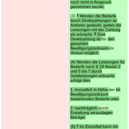
noch nicht in Anspruch
genommen wurde.
(3)
1
Werden die Bedarfe
durch Direktzahlungen an
Anbieter gedeckt, gelten die
Leistungen mit der Zahlung
als erbracht.
2
Eine
Direktzahlung ist
für
den
gesamten
Bewilligungszeitraum
im
Voraus möglich.
(4) Werden die Leistungen für
Bedarfe nach § 28 Absatz 2
und 5 bis 7 durch
Geldleistungen erbracht,
erfolgt dies
1. monatlich in Höhe
der
im
Bewilligungszeitraum
bestehenden Bedarfe oder
2. nachträglich
durch
Erstattung verauslagter
Beträge.
(5)
1
Im Einzelfall kann ein