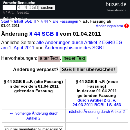
Vorschriftensuche
buzer.de
Normalansicht
§ / Art.
Gesetz
Volltextsuche
Start
>
Inhalt SGB II
>
§ 44
>
alle Fassungen
>
a.F. Fassung ab
01.04.2011
Änderungsalarm
nur in SGB II
Änderung
§ 44 SGB II
vom 01.04.2011
Ähnliche Seiten:
alle Änderungen durch Artikel 2 EGRBEG
am 1. April 2011
und
Änderungshistorie des SGB II
Hervorhebungen:
alter Text
,
neuer Text
Änderung verpasst?
SGB II hier überwachen!
§ 44 SGB II a.F. (alte Fassung)
§ 44 SGB II n.F. (neue
in der vor dem 01.04.2011
Fassung)
geltenden Fassung
in der am 01.04.2011
geltenden Fassung
durch Artikel 2 G. v.
24.03.2011 BGBl. I S. 453
←
nächste Änderung durch Artikel 2
vorherige Änderung durch
→
Artikel 2