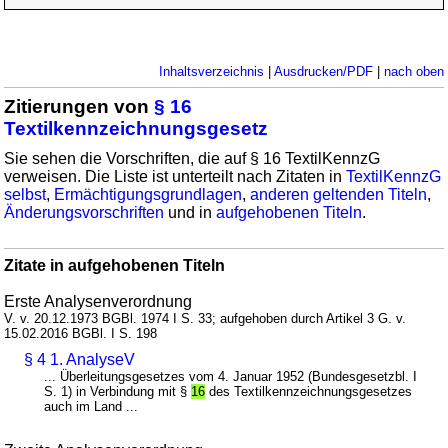
Inhaltsverzeichnis
|
Ausdrucken/PDF
|
nach oben
Zitierungen von
§ 16
Textilkennzeichnungsgesetz
Sie sehen die Vorschriften, die auf § 16 TextilKennzG
verweisen. Die Liste ist unterteilt nach Zitaten in
TextilKennzG
selbst
,
Ermächtigungsgrundlagen
,
anderen geltenden Titeln
,
Änderungsvorschriften
und in
aufgehobenen Titeln
.
Zitate in aufgehobenen Titeln
Erste Analysenverordnung
V. v. 20.12.1973 BGBl. 1974 I S. 33; aufgehoben durch Artikel 3 G. v.
15.02.2016 BGBl. I S. 198
§ 4 1. AnalyseV
... Überleitungsgesetzes vom 4. Januar 1952 (Bundesgesetzbl. I
S. 1) in Verbindung mit §
16
des Textilkennzeichnungsgesetzes
auch im Land ...