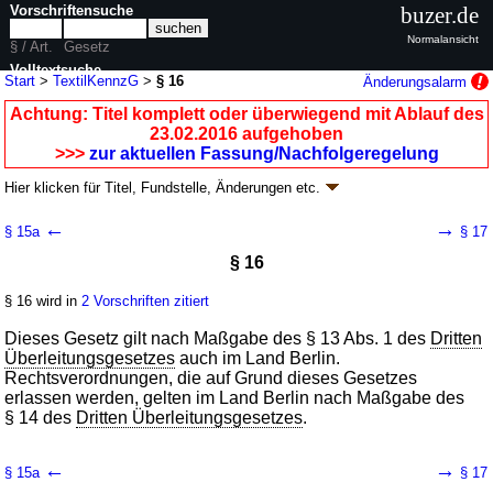
Vorschriftensuche
buzer.de
Normalansicht
§ / Art.
Gesetz
Volltextsuche
Start
>
TextilKennzG
>
§ 16
Änderungsalarm
nur in TextilKennzG
Achtung: Titel komplett oder überwiegend mit Ablauf des
23.02.2016 aufgehoben
>>>
zur aktuellen Fassung/Nachfolgeregelung
Hier klicken für
Titel, Fundstelle, Änderungen
etc.
§ 16 - Textilkennzeichnungsgesetz
←
→
§ 15a
§ 17
(TextilKennzG
k.a.Abk.
)
§ 16
neugefasst durch B. v. 14.08.1986
BGBl. I S. 1285
; aufgehoben durch
Artikel 3
G. v. 15.02.2016
BGBl. I S. 198
§ 16 wird in
2 Vorschriften zitiert
Geltung ab 26.07.1986; FNA: 772-1
Sonstiges Wirtschaftsrecht
7 weitere Fassungen
|
wird in 16 Vorschriften zitiert
Dieses Gesetz gilt nach Maßgabe des § 13 Abs. 1 des
Dritten
Überleitungsgesetzes
auch im Land Berlin.
Rechtsverordnungen, die auf Grund dieses Gesetzes
erlassen werden, gelten im Land Berlin nach Maßgabe des
§ 14 des
Dritten Überleitungsgesetzes
.
←
→
§ 15a
§ 17