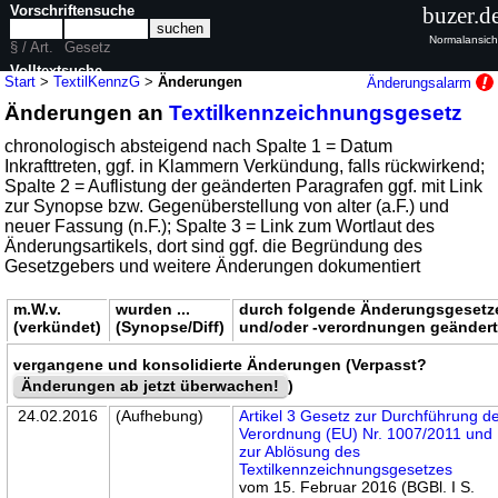
Vorschriftensuche
buzer.d
Normalansich
§ / Art.
Gesetz
Volltextsuche
Start
>
TextilKennzG
>
Änderungen
Änderungsalarm
Änderungen an
Textilkennzeichnungsgesetz
nur in TextilKennzG
chronologisch absteigend nach Spalte 1 = Datum
Inkrafttreten, ggf. in Klammern Verkündung, falls rückwirkend;
Spalte 2 = Auflistung der geänderten Paragrafen ggf. mit Link
zur Synopse bzw. Gegenüberstellung von alter (a.F.) und
neuer Fassung (n.F.); Spalte 3 = Link zum Wortlaut des
Änderungsartikels, dort sind ggf. die Begründung des
Gesetzgebers und weitere Änderungen dokumentiert
m.W.v.
wurden ...
durch folgende Änderungsgesetz
(verkündet)
(Synopse/Diff)
und/oder -verordnungen geänder
vergangene und konsolidierte Änderungen (Verpasst?
Änderungen ab jetzt überwachen!
)
24.02.2016
(Aufhebung)
Artikel 3 Gesetz zur Durchführung d
Verordnung (EU) Nr. 1007/2011 und
zur Ablösung des
Textilkennzeichnungsgesetzes
vom 15. Februar 2016 (BGBl. I S.