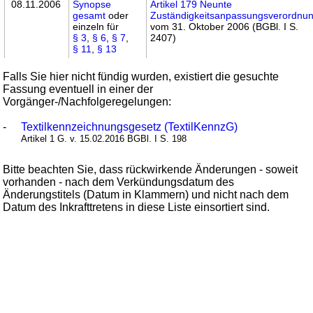
08.11.2006
Synopse
Artikel 179 Neunte
gesamt
oder
Zuständigkeitsanpassungsverordnu
einzeln für
vom 31. Oktober 2006 (BGBl. I S.
§ 3
,
§ 6
,
§ 7
,
2407)
§ 11
,
§ 13
Falls Sie hier nicht fündig wurden, existiert die gesuchte
Fassung eventuell in einer der
Vorgänger-/Nachfolgeregelungen:
-
Textilkennzeichnungsgesetz (TextilKennzG)
Artikel 1 G. v. 15.02.2016 BGBl. I S. 198
Bitte beachten Sie, dass rückwirkende Änderungen - soweit
vorhanden - nach dem Verkündungsdatum des
Änderungstitels (Datum in Klammern) und nicht nach dem
Datum des Inkrafttretens in diese Liste einsortiert sind.