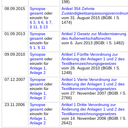
198)
08.09.2015
Synopse
Artikel 354 Zehnte
gesamt
oder
Zuständigkeitsanpassungsverordnu
einzeln für
vom 31. August 2015 (BGBl. I S.
§ 3
,
§ 6
,
§ 7
,
1474)
§ 11
,
§ 13
01.09.2013
Synopse
Artikel 2 Gesetz zur Modernisierung
gesamt
oder
des Außenwirtschaftsrechts
einzeln für
vom 6. Juni 2013 (BGBl. I S. 1482)
§ 1
,
§ 11
09.09.2010
Synopse
Artikel 1 Fünfte Verordnung zur
gesamt
oder
Änderung der Anlagen 1 und 2 des
einzeln für
Textilkennzeichnungsgesetzes
Anlage 1
,
vom 26. August 2010 (BGBl. I S.
Anlage 2
1248)
07.12.2007
Synopse
Artikel 1 Vierte Verordnung zur
gesamt
oder
Änderung der Anlagen 1 und 2 des
einzeln für
Textilkennzeichnungsgesetzes
Anlage 1
,
vom 27. November 2007 (BGBl. I S.
Anlage 2
2766)
23.11.2006
Synopse
Artikel 1 Dritte Verordnung zur
gesamt
oder
Änderung der Anlagen 1 und 2 des
einzeln für
Textilkennzeichnungsgesetzes
Anlage 1
,
vom 14. November 2006 (BGBl. I S.
Anlage 2
2642)