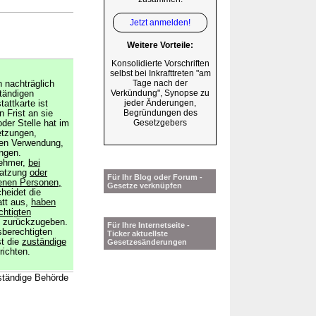
Jetzt anmelden!
Weitere Vorteile:
Konsolidierte Vorschriften
selbst bei Inkrafttreten "am
Tage nach der
n nachträglich
Verkündung", Synopse zu
ständigen
jeder Änderungen,
attkarte ist
Begründungen des
n Frist an sie
Gesetzgebers
der Stelle hat im
etzungen,
hen Verwendung,
ngen.
nehmer,
bei
atzung
oder
Für Ihr Blog oder Forum -
enen Personen,
Gesetze verknüpfen
cheidet die
att aus,
haben
chtigten
h zurückzugeben.
Für Ihre Internetseite -
sberechtigten
Ticker aktuellste
st die
zuständige
Gesetzesänderungen
richten.
ständige Behörde