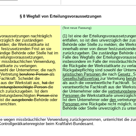
§ 8 Wegfall von Erteilungsvoraussetzungen
(Text neue Fassung)
gsvoraussetzungen nachträglich
(1) Ist eine der Erteilungsvoraussetzunge
erzüglich der zuständigen
entfallen, so ist dies unverzüglich der zu
lden; die Werkstattkarte ist
Behörde oder Stelle zu melden; die Werkst
r festzusetzenden Frist an sie
innerhalb einer von dieser festzusetzende
ndige Behörde oder Stelle hat im
zurückzugeben. Die zuständige Behörde o
rteilungsvoraussetzungen,
Falle des Wegfalls der Erteilungsvorauss
r missbräuchlichen Verwendung,
insbesondere im Falle der missbräuchlic
ttkarte zu verlangen.
die Rückgabe der Werkstattkarte zu verla
owohl der Unternehmer, die nach
Rückgabepflichtig sind sowohl der Unter
 Vertretung
berufene Person
als
juristischen Personen
die nach
Gesetz,
S
Fachkraft. Scheidet die
Gesellschaftsvertrag
zur Vertretung
beruf
t aus der Werkstatt aus,
hat
der
als auch die verantwortliche Fachkraft. S
tretungsberechtigte Person
die
verantwortliche Fachkraft aus der Werkst
ich zurückzugeben. Ist dem
der Unternehmer oder die
vertretungsbere
tretungsberechtigten
Person
eine
Personen
die Werkstattkarte unverzüglic
ist die
ausgebende
Behörde oder
Ist dem Unternehmer oder
den
vertretung
errichten.
Personen
eine Rückgabe nicht möglich, i
Behörde oder Stelle unverzüglich zu unter
rte wegen missbräuchlicher Verwendung zurückgenommen, unterrichtet die zu
Kontrollgerätkartenregister beim Kraftfahrt-Bundesamt.