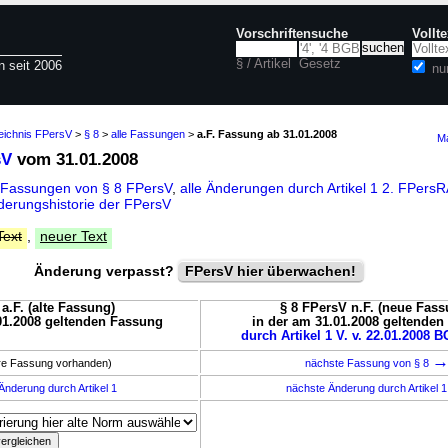
Vorschriftensuche
Vollt
§ / Artikel
Gesetz
n seit 2006
nu
zeichnis FPersV
>
§ 8
>
alle Fassungen
>
a.F. Fassung ab 31.01.2008
Ma
sV
vom 31.01.2008
 Fassungen von § 8 FPersV
,
alle Änderungen durch Artikel 1 2. FPer
derungshistorie der FPersV
Text
,
neuer Text
Änderung verpasst?
FPersV hier überwachen!
a.F. (alte Fassung)
§ 8 FPersV n.F. (neue Fass
01.2008 geltenden Fassung
in der am 31.01.2008 geltende
durch Artikel 1 V. v. 22.01.2008 BG
ere Fassung vorhanden)
nächste Fassung von § 8
Änderung durch Artikel 1
nächste Änderung durch Artikel 