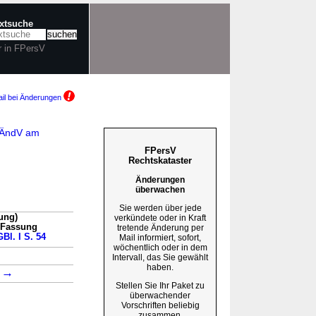
extsuche
r in FPersV
il bei Änderungen
sRÄndV am
FPersV
Rechtskataster
Änderungen
überwachen
Sie werden über jede
ung)
verkündete oder in Kraft
n Fassung
tretende Änderung per
Bl. I S. 54
Mail informiert, sofort,
wöchentlich oder in dem
→
Intervall, das Sie gewählt
haben.
→
1
Stellen Sie Ihr Paket zu
überwachender
Vorschriften beliebig
zusammen.