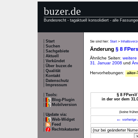
buzer.de
Bundesrecht - tagaktuell konsolidiert - alle Fassunge
Start
Sie sind hier:
Start
>
Inhaltsver
Suchen
Änderung
§ 8 FPer
Sachgebiete
Aktuell
Ähnliche Seiten:
weitere
Verkündet
31. Januar 2008
und
Än
Über buzer.de
Qualität
Hervorhebungen:
alter 
Kontakt
Datenschutz
Impressum
Tools:
§ 8 FPersV 
in der vor dem 31.
Blog-Plugin
Mobilversion
(keine früh
Update via:
←
Web-Widget
vorherige 
Feed
Rechtskataster