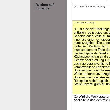
Werben auf
(Textabschnitt unverändert)
buzer.de
(Text alte Fassung)
(1) Ist eine der Erteilun
entfallen, so ist dies unv
Behörde oder Stelle zu me
innerhalb einer von diese
zurückzugeben. Die zustä
Falle des Wegfalls der E
insbesondere im Falle de
die Rückgabe der Werksta
Rückgabepflichtig sind s
Gesetz oder
Satzung zur
auch die verantwortliche 
verantwortliche Fachkraf
Unternehmer oder die
ver
Werkstattkarte unverzügl
Unternehmer oder
der
ver
Rückgabe nicht möglich, 
Stelle unverzüglich zu unt
(2) Wird die Werkstattka
oder Stelle das Zentrale 