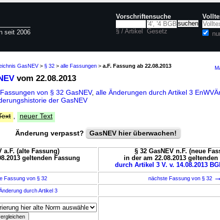
Vorschriftensuche
Vollt
§ / Artikel
Gesetz
n seit 2006
nu
zeichnis GasNEV
>
§ 32
>
alle Fassungen
>
a.F. Fassung ab 22.08.2013
Ma
sNEV
vom 22.08.2013
e Fassungen von § 32 GasNEV
,
alle Änderungen durch Artikel 3 EnWV
derungshistorie der GasNEV
Text
,
neuer Text
Änderung verpasst?
GasNEV hier überwachen!
 a.F. (alte Fassung)
§ 32 GasNEV n.F. (neue Fas
08.2013 geltenden Fassung
in der am 22.08.2013 geltende
durch Artikel 3 V. v. 14.08.2013 BGB
e Fassung von § 32
nächste Fassung von § 32
Änderung durch Artikel 3