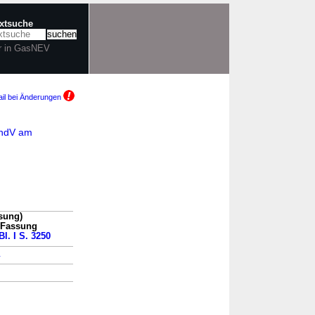
extsuche
r in GasNEV
il bei Änderungen
ÄndV am
sung)
n Fassung
l. I S. 3250
→