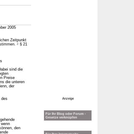
mber 2005
ichen Zeitpunkt
bestimmen.
2
§ 21
es
abei sind die
egten
en Preise
ns die unteren
enn, der
a des
Anzeige
Für Ihr Blog oder Forum -
Gesetze verknüpfen
angehende
, wenn
 können, den
hende