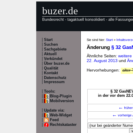
buzer.de
Bundesrecht - tagaktuell konsolidiert - alle Fassunge
Start
Sie sind hier:
Start
>
Inhaltsver
Suchen
Änderung
§ 32 Ga
Sachgebiete
Aktuell
Ähnliche Seiten:
weiter
Verkündet
22. August 2013
und
Än
Über buzer.de
Qualität
Hervorhebungen:
alter 
Kontakt
Datenschutz
Impressum
Tools:
§ 32 GasNEV
in der vor dem 22.
Blog-Plugin
Mobilversion
←
früher
Update via:
←
Web-Widget
vorherige 
Feed
Rechtskataster