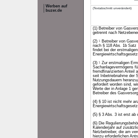
Werben auf
(Textabschnitt unverändert)
buzer.de
(1) Betreiber von Gasve
getrennt nach Netzebenen
(2)
1
Betreiber von Gasve
nach § 118 Abs. 1b Satz
findet bei der erstmalig
Energiewirtschaftsgesetze
(3)
1
Zur erstmaligen Ermi
Sachanlagevermögens für 
fremdfinanzierten Anteil
seit Inbetriebnahme der 
Nutzungsdauern heranzu
gefordert worden sind, w
Werte der in Anlage 1 ge
Betreiber des Gasversor
(4) § 10 ist nicht mehr 
Energiewirtschaftsgeset
(5) § 3 Abs. 3 ist erst 
(6) Die Regulierungsbehö
Kalenderjahr auf zusätzl
Netzbetreiber, die am ve
hierzu erforderlichen Ant