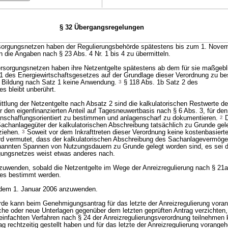
§ 32 Übergangsregelungen
rsorgungsnetzen haben der Regulierungsbehörde spätestens bis zum 1. Nove
 die Angaben nach § 23 Abs. 4 Nr. 1 bis 4 zu übermitteln.
rsorgungsnetzen haben ihre Netzentgelte spätestens ab dem für sie maßgebl
 1 des Energiewirtschaftsgesetzes auf der Grundlage dieser Verordnung zu 
en Bildung nach Satz 1 keine Anwendung.
3
§ 118 Abs. 1b Satz 2 des
s bleibt unberührt.
ttlung der Netzentgelte nach Absatz 2 sind die kalkulatorischen Restwerte d
den eigenfinanzierten Anteil auf Tagesneuwertbasis nach § 6 Abs. 3, für den
 anschaffungsorientiert zu bestimmen und anlagenscharf zu dokumentieren.
2
D
Sachanlagegüter der kalkulatorischen Abschreibung tatsächlich zu Grunde gel
ziehen.
3
Soweit vor dem Inkrafttreten dieser Verordnung keine kostenbasiert
ird vermutet, dass der kalkulatorischen Abschreibung des Sachanlagevermöge
nannten Spannen von Nutzungsdauern zu Grunde gelegt worden sind, es sei d
gungsnetzes weist etwas anderes nach.
anzuwenden, sobald die Netzentgelte im Wege der Anreizregulierung nach § 21
zes bestimmt werden.
ab dem 1. Januar 2006 anzuwenden.
rde kann beim Genehmigungsantrag für das letzte der Anreizregulierung vor
iche oder neue Unterlagen gegenüber dem letzten geprüften Antrag verzichten
reinfachten Verfahren nach § 24 der Anreizregulierungsverordnung teilnehmen
rag rechtzeitig gestellt haben und für das letzte der Anreizregulierung vorange