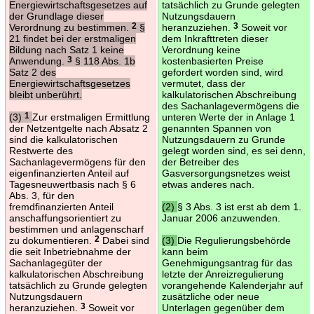
Energiewirtschaftsgesetzes auf
tatsächlich zu Grunde gelegten
der Grundlage dieser
Nutzungsdauern
Verordnung zu bestimmen.
2
§
heranzuziehen.
3
Soweit vor
21 findet bei der erstmaligen
dem Inkrafttreten dieser
Bildung nach Satz 1 keine
Verordnung keine
Anwendung.
3
§ 118 Abs. 1b
kostenbasierten Preise
Satz 2 des
gefordert worden sind, wird
Energiewirtschaftsgesetzes
vermutet, dass der
bleibt unberührt.
kalkulatorischen Abschreibung
des Sachanlagevermögens die
(3)
1
Zur erstmaligen Ermittlung
unteren Werte der in Anlage 1
der Netzentgelte nach Absatz 2
genannten Spannen von
sind die kalkulatorischen
Nutzungsdauern zu Grunde
Restwerte des
gelegt worden sind, es sei denn,
Sachanlagevermögens für den
der Betreiber des
eigenfinanzierten Anteil auf
Gasversorgungsnetzes weist
Tagesneuwertbasis nach § 6
etwas anderes nach.
Abs. 3, für den
fremdfinanzierten Anteil
(2)
§ 3 Abs. 3 ist erst ab dem 1.
anschaffungsorientiert zu
Januar 2006 anzuwenden.
bestimmen und anlagenscharf
zu dokumentieren.
2
Dabei sind
(3)
Die Regulierungsbehörde
die seit Inbetriebnahme der
kann beim
Sachanlagegüter der
Genehmigungsantrag für das
kalkulatorischen Abschreibung
letzte der Anreizregulierung
tatsächlich zu Grunde gelegten
vorangehende Kalenderjahr auf
Nutzungsdauern
zusätzliche oder neue
heranzuziehen.
3
Soweit vor
Unterlagen gegenüber dem