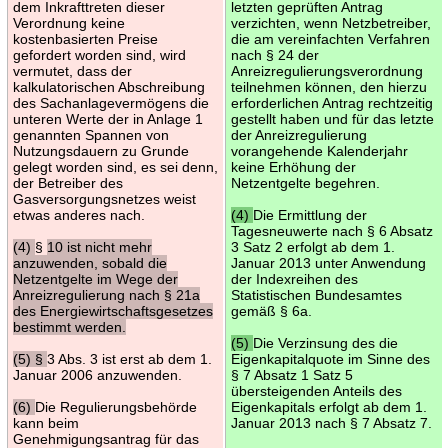
dem Inkrafttreten dieser
letzten geprüften Antrag
Verordnung keine
verzichten, wenn Netzbetreiber,
kostenbasierten Preise
die am vereinfachten Verfahren
gefordert worden sind, wird
nach § 24 der
vermutet, dass der
Anreizregulierungsverordnung
kalkulatorischen Abschreibung
teilnehmen können, den hierzu
des Sachanlagevermögens die
erforderlichen Antrag rechtzeitig
unteren Werte der in Anlage 1
gestellt haben und für das letzte
genannten Spannen von
der Anreizregulierung
Nutzungsdauern zu Grunde
vorangehende Kalenderjahr
gelegt worden sind, es sei denn,
keine Erhöhung der
der Betreiber des
Netzentgelte begehren.
Gasversorgungsnetzes weist
etwas anderes nach.
(4)
Die Ermittlung der
Tagesneuwerte nach § 6 Absatz
(4)
§
10 ist nicht mehr
3 Satz 2 erfolgt ab dem 1.
anzuwenden, sobald die
Januar 2013 unter Anwendung
Netzentgelte im Wege der
der Indexreihen des
Anreizregulierung nach § 21a
Statistischen Bundesamtes
des Energiewirtschaftsgesetzes
gemäß § 6a.
bestimmt werden.
(5)
Die Verzinsung des die
(5) §
3 Abs. 3 ist erst ab dem 1.
Eigenkapitalquote im Sinne des
Januar 2006 anzuwenden.
§ 7 Absatz 1 Satz 5
übersteigenden Anteils des
(6)
Die Regulierungsbehörde
Eigenkapitals erfolgt ab dem 1.
kann beim
Januar 2013 nach § 7 Absatz 7.
Genehmigungsantrag für das