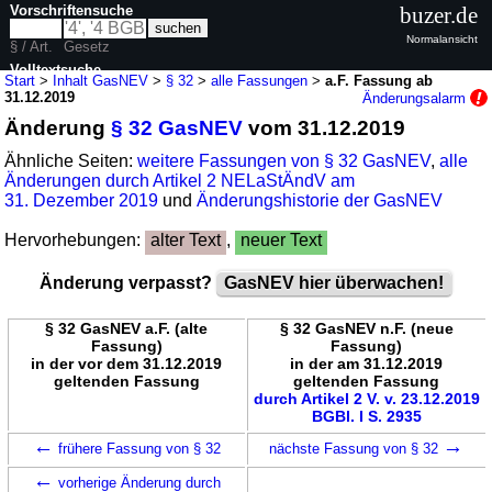
Vorschriftensuche
buzer.de
Normalansicht
§ / Art.
Gesetz
Volltextsuche
Start
>
Inhalt GasNEV
>
§ 32
>
alle Fassungen
>
a.F. Fassung ab
31.12.2019
Änderungsalarm
nur in GasNEV
Änderung
§ 32 GasNEV
vom 31.12.2019
Ähnliche Seiten:
weitere Fassungen von § 32 GasNEV
,
alle
Änderungen durch Artikel 2 NELaStÄndV am
31. Dezember 2019
und
Änderungshistorie der GasNEV
Hervorhebungen:
alter Text
,
neuer Text
Änderung verpasst?
GasNEV hier überwachen!
§ 32 GasNEV a.F. (alte
§ 32 GasNEV n.F. (neue
Fassung)
Fassung)
in der vor dem 31.12.2019
in der am 31.12.2019
geltenden Fassung
geltenden Fassung
durch Artikel 2 V. v. 23.12.2019
BGBl. I S. 2935
←
→
frühere Fassung von § 32
nächste Fassung von § 32
←
vorherige Änderung durch