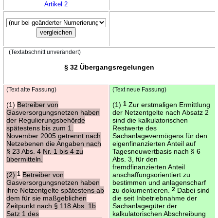
Artikel 2
(Textabschnitt unverändert)
§ 32 Übergangsregelungen
(Text alte Fassung)
(Text neue Fassung)
(1)
Betreiber von
(1)
1
Zur erstmaligen Ermittlung
Gasversorgungsnetzen haben
der Netzentgelte nach Absatz 2
der Regulierungsbehörde
sind die kalkulatorischen
spätestens bis zum 1.
Restwerte des
November 2005 getrennt nach
Sachanlagevermögens für den
Netzebenen die Angaben nach
eigenfinanzierten Anteil auf
§ 23 Abs. 4 Nr. 1 bis 4 zu
Tagesneuwertbasis nach § 6
übermitteln.
Abs. 3, für den
fremdfinanzierten Anteil
(2)
1
Betreiber von
anschaffungsorientiert zu
Gasversorgungsnetzen haben
bestimmen und anlagenscharf
ihre Netzentgelte spätestens ab
zu dokumentieren.
2
Dabei sind
dem für sie maßgeblichen
die seit Inbetriebnahme der
Zeitpunkt nach § 118 Abs. 1b
Sachanlagegüter der
Satz 1 des
kalkulatorischen Abschreibung