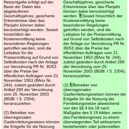
Netzentgelte erfolgt auf der
Geschäftsjahres; gesicherte
Basis der Daten des
Erkenntnisse über das Planjahr
abgelaufenen
können dabei berücksichtigt
Geschäftsjahres; gesicherte
werden.
5
Soweit hinsichtlich der
Erkenntnisse über das
Kostenermittlung keine
Planjahr können dabei
besonderen Regelungen
berücksichtigt werden. Soweit
getroffen werden, sind die
hinsichtlich der
Leitsätze für die Preisermittlung
Kostenermittlung keine
auf Grund von Selbstkosten nach
besonderen Regelungen
der Anlage zur Verordnung PR Nr.
getroffen werden, sind die
30/53 über die Preise bei
Leitsätze für die
öffentlichen Aufträgen vom 21.
Preisermittlung auf Grund von
November 1953 (BAnz Nr. 244),
Selbstkosten nach der Anlage
zuletzt geändert durch Artikel 289
zur Verordnung PR Nr. 30/53
der Verordnung vom 25.
über die Preise bei
November 2003 (BGBl. I S. 2304),
öffentlichen Aufträgen vom 21.
heranzuziehen.
November 1953 (BAnz Nr.
244), zuletzt geändert durch
(2)
1
Betreiber von
Artikel 289 der Verordnung
überregionalen
vom 25. November 2003
Gasfernleitungsnetzen können die
(BGBl. I S. 2304),
Entgelte für die Nutzung der
heranzuziehen.
Fernleitungsnetze abweichend
von den §§ 4 bis 18 nach
(2) Betreiber von
Maßgabe des § 19 bilden, wenn
überregionalen
das Fernleitungsnetz zu einem
Gasfernleitungsnetzen können
überwiegenden Teil wirksamem
die Entgelte für die Nutzung
bestehenden oder potenziellen