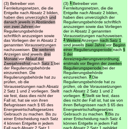
(3) Betreiber von
(3)
1
Betreiber von
Fernleitungsnetzen, die die
Fernleitungsnetzen, die die
Entgelte nach Absatz 2 bilden,
Entgelte nach Absatz 2 bilden,
haben dies unverzüglich
und
haben dies unverzüglich der
danach jeweils in Abständen
Regulierungsbehörde schriftlich
von zwei Jahren
der
anzuzeigen sowie das Vorliegen
Regulierungsbehörde
der in Absatz 2 genannten
schriftlich anzuzeigen sowie
Voraussetzungen nachzuweisen.
das Vorliegen der in Absatz 2
2
Weitere
Anzeigen
nach Satz 1
genannten Voraussetzungen
sind jeweils
zwei Jahre
vor
Beginn
nachzuweisen.
Die weiteren
einer Regulierungsperiode
nach
§
Anzeigen sind jeweils
drei
3 der
Monate
vor
Ablauf der
Anreizregulierungsverordnung,
Zweijahresfrist
nach
Satz 1
bei
erstmals vor Beginn der zweiten
der Regulierungsbehörde
Regulierungsperiode
bei der
einzureichen. Die
Regulierungsbehörde
Regulierungsbehörde hat zu
einzureichen.
3
Die
prüfen, ob die
Regulierungsbehörde hat zu
Voraussetzungen nach Absatz
prüfen, ob die Voraussetzungen
2 Satz 1 und 2 vorliegen. Stellt
nach Absatz 2 Satz 1 und 2
sie fest, dass dies nicht der
vorliegen.
4
Stellt sie fest, dass
Fall ist, hat sie von ihren
dies nicht der Fall ist, hat sie von
Befugnissen nach § 65 des
ihren Befugnissen nach § 65 des
Energiewirtschaftsgesetzes
Energiewirtschaftsgesetzes
Gebrauch zu machen. Bis zu
Gebrauch zu machen.
5
Bis zu
einer Entscheidung nach Satz
einer Entscheidung nach Satz 4
4 können Entgelte in jedem
können Entgelte in jedem Fall
Fall nach Absatz 2 Satz 1
nach Absatz 2 Satz 1 gebildet