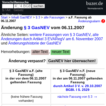
Vorschriftensuche
buzer.de
Normalansicht
§ / Art.
Gesetz
Volltextsuche
Start
>
Inhalt GasNEV
>
§ 3
>
alle Fassungen
>
a.F. Fassung ab
06.11.2007
Änderungsalarm
nur in GasNEV
Änderung
§ 3 GasNEV
vom 06.11.2007
Ähnliche Seiten:
weitere Fassungen von § 3 GasNEV
,
alle
Änderungen durch Artikel 3 EVARegV am 6. November 2007
und
Änderungshistorie der GasNEV
Hervorhebungen:
alter Text
,
neuer Text
Änderung verpasst?
GasNEV hier überwachen!
§ 3 GasNEV a.F. (alte
§ 3 GasNEV n.F. (neue
Fassung)
Fassung)
in der vor dem 06.11.2007
in der am 06.11.2007 geltenden
geltenden Fassung
Fassung
durch Artikel 3 V. v. 29.10.2007
BGBl. I S. 2529
→
(keine frühere Fassung
nächste Fassung von § 3
vorhanden)