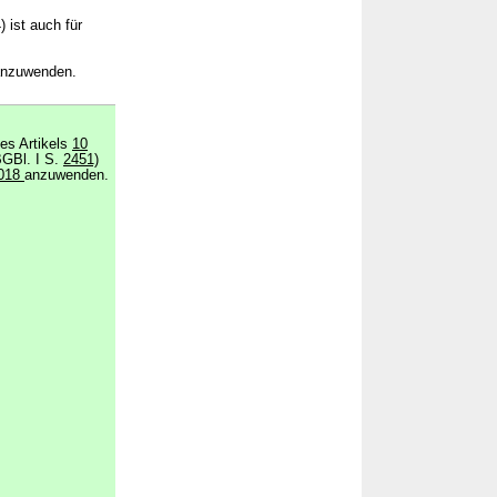
 ist auch für
 anzuwenden.
des Artikels
10
BGBl. I S.
2451)
018
anzuwenden.