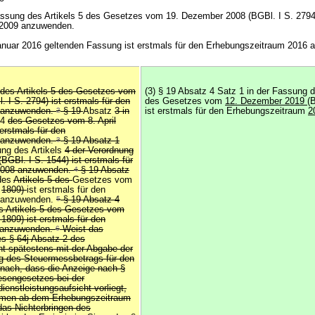
Fassung des Artikels 5 des Gesetzes vom 19. Dezember 2008 (BGBl. I S. 2794)
 2009 anzuwenden.
Januar 2016 geltenden Fassung ist erstmals für den Erhebungszeitraum 2016
 des Artikels 5 des Gesetzes vom
(3) § 19 Absatz 4 Satz 1 in der Fassung 
 I S. 2794) ist erstmals für den
des Gesetzes vom
12. Dezember 2019
(
 anzuwenden.
2
§ 19
Absatz
3 in
ist erstmals für den Erhebungszeitraum
2
4
des Gesetzes vom 8. April
 erstmals für den
 anzuwenden.
3
§ 19 Absatz 1
ung des Artikels
4 der Verordnung
GBl. I S. 1544) ist erstmals für
2008 anzuwenden.
4
§ 19 Absatz
des
Artikels 5 des
Gesetzes vom
.
1809)
ist erstmals für den
anzuwenden.
5
§ 19 Absatz 4
s Artikels 5 des Gesetzes vom
 1809) ist erstmals für den
 anzuwenden.
6
Weist das
s § 64j Absatz 2 des
t spätestens mit der Abgabe der
g des Steuermessbetrags für den
nach, dass die Anzeige nach §
esengesetzes bei der
ienstleistungsaufsicht vorliegt,
ehmen ab dem Erhebungszeitraum
as Nichterbringen des