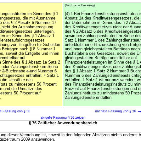
(Text neue Fassung)
tungsinstituten im Sinne des § 1
(4)
1
Bei Finanzdienstleistungsinstituten 
engesetzes, die mit Ausnahme
Absatz 1a des Kreditwesengesetzes, die
e des § 2 Absatz 6 Nummer 17
der Unternehmen im Sinne des § 2 Absa
 nicht der Ausnahmeregelung
des Kreditwesengesetzes nicht der Ausn
ditwesengesetzes unterliegen,
des § 2 Absatz 6 des Kreditwesengesetze
uten im Sinne des § 1 Absatz 1
sowie bei Zahlungsinstituten im Sinne de
iensteaufsichtsgesetzes
Satz 1
Nummer
1
des Zahlungsdiensteau
chnung von Entgelten für Schulden
unterbleibt eine Hinzurechnung von Entge
en Beträgen nach § 8 Nummer 1
und ihnen gleichgestellten Beträgen nac
, soweit die Entgelte und ihnen
Buchstabe a des Gesetzes, soweit die En
unmittelbar auf
gleichgestellten Beträge unmittelbar auf
m Sinne des § 1 Absatz 1a Satz 2
Finanzdienstleistungen im Sinne des § 1
 oder Zahlungsdienste im Sinne
des Kreditwesengesetzes oder Zahlungsd
er
2
Buchstabe
c
und Nummer 6
des § 1 Absatz
1 Satz
2 Nummer
3
Buch
chtsgesetzes entfallen.
2
Satz 1
Nummer 6 des Zahlungsdiensteaufsichts
n die Umsätze des
entfallen.
2
Satz 1 ist nur anzuwenden, w
tituts zu mindestens 50 Prozent
des Finanzdienstleistungsinstituts zu mi
en und die Umsätze des
Prozent auf Finanzdienstleistungen und 
destens 50 Prozent auf
Zahlungsinstituts zu mindestens 50 Proze
.
Zahlungsdienste entfallen.
e Fassung von § 36
nächste Fassung von § 36
aktuelle Fassung § 36 zeigen
§ 36 Zeitlicher Anwendungsbereich
ung dieser Verordnung ist, soweit in den folgenden Absätzen nichts anderes b
ngszeitraum 2009 anzuwenden.