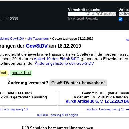
Vorschriftensuche
Vollt
§ / Artikel
Gesetz
n seit 2006
nu
zeichnis GewStDV
>
alle Fassungen
>
Gesamtsynopse 18.12.2019
Ma
erungen der
GewStDV
am 18.12.2019
vergleicht die jeweils alte Fassung (linke Spalte) mit der neuen Fassu
ezember 2019 durch
Artikel 10 des EMobStFG
geänderten Einzelnormen.
 finden Sie in der
Änderungshistorie der GewStDV
.
Text
,
neuer Text
Änderung verpasst?
GewStDV hier überwachen!
F. (alte Fassung)
GewStDV n.F. (neue Fass
12.2019 geltenden Fassung
in der am 18.12.2019 geltende
durch Artikel 10 G. v. 12.12.2019 BG
e Fassung von § 19
nächste Fassung von § 19
aktuelle Fassung § 19 zeigen
§ 19 Schulden bestimmter Unternehmen