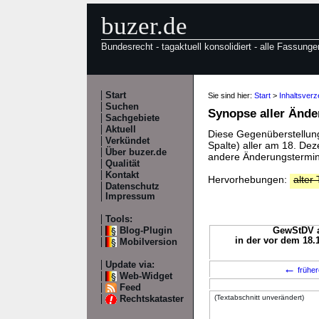
buzer.de
Bundesrecht - tagaktuell konsolidiert - alle Fassunge
Start
Sie sind hier:
Start
>
Inhaltsver
Suchen
Synopse aller Änd
Sachgebiete
Aktuell
Diese Gegenüberstellung 
Verkündet
Spalte) aller am 18. D
Über buzer.de
andere Änderungstermine
Qualität
Kontakt
Hervorhebungen:
alter 
Datenschutz
Impressum
Tools:
Blog-Plugin
GewStDV a.
in der vor dem 18.
Mobilversion
Update via:
←
früher
Web-Widget
Feed
(Textabschnitt unverändert)
Rechtskataster