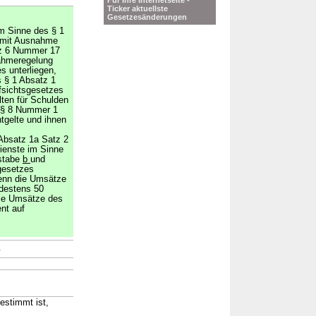
Für Ihre Internetseite -
Ticker aktuellste
Gesetzesänderungen
im Sinne des § 1
 mit Ausnahme
tz 6 Nummer 17
ahmeregelung
s unterliegen,
s § 1 Absatz 1
fsichtsgesetzes
lten für Schulden
h § 8 Nummer 1
tgelte und ihnen
 Absatz 1a Satz 2
ienste im Sinne
stabe
b
und
gesetzes
enn die Umsätze
ndestens 50
die Umsätze des
nt auf
→
estimmt ist,