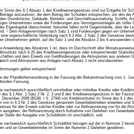
 im Sinne des § 1 Absatz 1 des Kreditwesengesetzes sind nur Entgelte für Sc
e Beträge anzusetzen, die dem Betrag der Schulden entsprechen, um den der
en Grundstücke, Gebäude, Betriebs- und Geschäftsausstattung, Schiffe, Ant
stigen Unternehmen sowie der Forderungen aus Vermögenseinlagen als stiller 
s Eigenkapital überschreitet; hierunter fallen nicht Gegenstände, über die L
ind.
2
Dem Anlagevermögen nach Satz 1 sind Forderungen gegen ein Untern
eine organschaftliche Verbindung nach § 2 Abs. 2 Satz 2 des Gesetzes beste
oder Unternehmen gehört, auf die Satz 1 und die Absätze 2 bis 4 anzuwenden s
ie Anwendung des Absatzes 1 ist, dass im Durchschnitt aller Monatsausweis
ditinstituts nach § 25 des Kreditwesengesetzes oder entsprechender Statistik
chäften und dem Erwerb von Geldforderungen die Aktivposten aus anderen 
leich sind Aktivposten aus Anlagen nach Absatz 1 nicht einzubeziehen.
stimmungen gelten entsprechend
nne der Pfandleiherverordnung in der Fassung der Bekanntmachung vom 1. Jun
eltenden Fassung;
ie nachweislich ausschließlich unmittelbar oder mittelbar Kredite oder Kreditr
des § 1 Abs. 1 Satz 2 Nr. 2, 3 und 8 des Kreditwesengesetzes in der Fassun
Dezember 2008 (BGBl. I S. 2794) von Kreditinstituten im Sinne des § 1 des
 von in § 3 Nr. 2 des Gesetzes genannten Gewerbebetrieben erwerben und Sc
reises für den Erwerb solcher Kredite oder zur Refinanzierung von für die R
ten ausgeben; die Refinanzierung durch Aufnahme von Darlehen von Gewerbeb
r Stelle der Ausgabe von Schuldtiteln ist unschädlich, und
die nachweislich ausschließlich Schuldtitel bezogen auf die in Nummer 2 beze
eben und an Gewerbebetriebe im Sinne der Nummer 2 Darlehen gewähren.