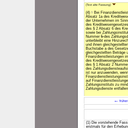
(Text alte Fassung)
(4)
1
Bei Finanzdienstleis
Absatz 1a des Kreditwes
der Unternehmen im Sinn
des Kreditwesengesetzes
des § 2 Absatz 6 des Kre
sowie bei Zahlungsinstit
Nummer
5
des Zahlungsd
unterbleibt eine Hinzure
und ihnen gleichgestellt
Buchstabe a des Gesetzes
gleichgestellten Beträge 
Finanzdienstleistungen i
des Kreditwesengesetzes
des § 1 Absatz 2 Numm
des Zahlungsdiensteaufsi
ist nur anzuwenden, wen
Finanzdienstleistungsins
auf Finanzdienstleistung
Zahlungsinstituts zu min
Zahlungsdienste entfallen
←
früher
(1) Die vorstehende Fass
erstmals für den Erhebu