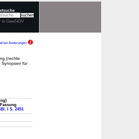
extsuche
r in GewStDV
il bei Änderungen
ng (rechte
 Synopsen für
ung)
n Fassung
Bl. I S. 2451
→