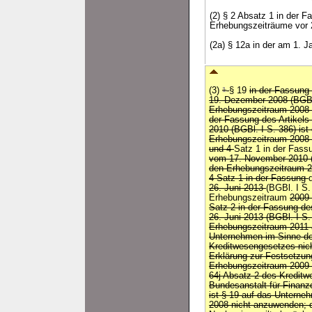
(2) § 2 Absatz 1 in der 
Erhebungszeiträume vor
(2a) § 12a in der am 1. 
(3)
1
§ 19
in der Fassung
19. Dezember 2008 (BGBl.
Erhebungszeitraum 2008
der Fassung des Artikels
2010 (BGBl. I S. 386) ist
Erhebungszeitraum 2008
und 4
Satz 1 in der Fass
vom 17. November 2010 (B
den Erhebungszeitraum 
4 Satz 1 in der Fassung
26. Juni 2013
(BGBl. I S
Erhebungszeitraum
2009
Satz 2 in der Fassung de
26. Juni 2013 (BGBl. I S.
Erhebungszeitraum 2011
Unternehmen im Sinne de
Kreditwesengesetzes nich
Erklärung zur Festsetzun
Erhebungszeitraum 2009 
64j Absatz 2 des Kreditw
Bundesanstalt für Finanzd
ist § 19 auf das Untern
2008 nicht anzuwenden; d