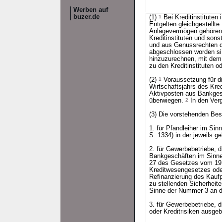
Werben auf
buzer.de
(1)
1
Bei Kreditinstituten
Entgelten gleichgestellt
Anlagevermögen gehörend
Kreditinstituten und son
und aus Genussrechten da
abgeschlossen worden s
hinzuzurechnen, mit dem 
zu den Kreditinstituten 
(2)
1
Voraussetzung für d
Wirtschaftsjahrs des Kre
Aktivposten aus Bankges
überwiegen.
2
In den Verg
(3) Die vorstehenden Be
1. für Pfandleiher im Si
S. 1334) in der jeweils g
2. für Gewerbebetriebe, d
Bankgeschäften im Sinne 
27 des Gesetzes vom 19. 
Kreditwesengesetzes oder
Refinanzierung des Kaufp
zu stellenden Sicherhei
Sinne der Nummer 3 an de
3. für Gewerbebetriebe, 
oder Kreditrisiken ausg