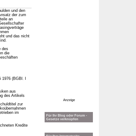
hulden und den
 Ansatz der zum
eile an
Gesellschafter
easingverträge
ehmen
ht und das nicht
ind.
e des
en die
Geschäften
i 1976 (BGBl. I
isiken aus
g des Artikels
Anzeige
huldtitel zur
isikoübernahmen
etrieben im
Für Ihr Blog oder Forum -
Gesetze verknüpfen
ichneten Kredite