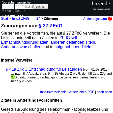
Vorschriftensuche
buzer.de
Normalansicht
§ / Art.
Gesetz
Volltextsuche
Start
>
Inhalt ZFdG
>
§ 27
>
Zitierung
Änderungsalarm
Zitierungen von
§ 27 ZFdG
nur in ZFdG
Sie sehen die Vorschriften, die auf § 27 ZFdG verweisen. Die
Liste ist unterteilt nach Zitaten in
ZFdG selbst
,
Ermächtigungsgrundlagen
,
anderen geltenden Titeln
,
Änderungsvorschriften
und in
aufgehobenen Titeln
.
interne Verweise
§ 41a ZFdG Entschädigung für Leistungen
(vom 01.07.2013)
... nach § 7 Absatz 5 bis 9, § 15 Absatz 2 bis 6, den §§ 23a, 23g und
27
Absatz 3 eine Entschädigung zu gewähren, deren Umfang sich
nach § 23 des ...
Inhaltsverzeichnis
|
Ausdrucken/PDF
|
nach oben
Zitate in Änderungsvorschriften
Gesetz zur Änderung des Telekommunikationsgesetzes und