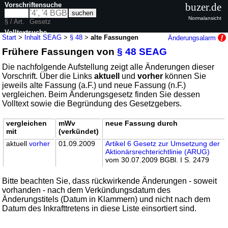
Vorschriftensuche
buzer.de
Normalansicht
§ / Art.
Gesetz
Volltextsuche
Start
>
Inhalt SEAG
>
§ 48
>
alte Fassungen
Änderungsalarm
Frühere Fassungen von
§ 48 SEAG
nur in SEAG
Die nachfolgende Aufstellung zeigt alle Änderungen dieser
Vorschrift. Über die Links
aktuell
und
vorher
können Sie
jeweils alte Fassung (a.F.) und neue Fassung (n.F.)
vergleichen. Beim Änderungsgesetz finden Sie dessen
Volltext sowie die Begründung des Gesetzgebers.
vergleichen
mWv
neue Fassung durch
mit
(verkündet)
aktuell
vorher
01.09.2009
Artikel 6 Gesetz zur Umsetzung der
Aktionärsrechterichtlinie (ARUG)
vom 30.07.2009 BGBl. I S. 2479
Bitte beachten Sie, dass rückwirkende Änderungen - soweit
vorhanden - nach dem Verkündungsdatum des
Änderungstitels (Datum in Klammern) und nicht nach dem
Datum des Inkrafttretens in diese Liste einsortiert sind.