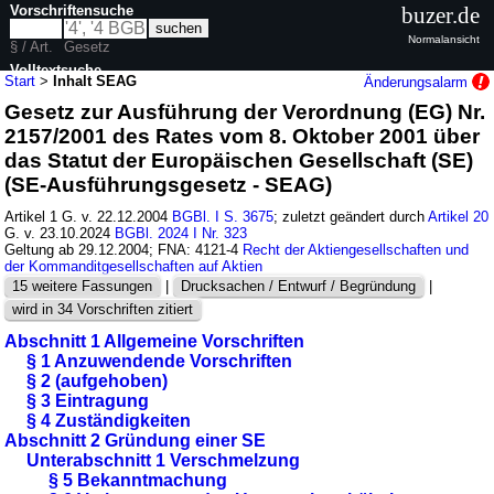
Vorschriftensuche
buzer.de
Normalansicht
§ / Art.
Gesetz
Volltextsuche
Start
>
Inhalt SEAG
Änderungsalarm
Gesetz zur Ausführung der Verordnung (EG) Nr.
nur in SEAG
2157/2001 des Rates vom 8. Oktober 2001 über
das Statut der Europäischen Gesellschaft (SE)
(SE-Ausführungsgesetz - SEAG)
Artikel 1 G. v. 22.12.2004
BGBl. I S. 3675
; zuletzt geändert durch
Artikel 20
G. v. 23.10.2024
BGBl. 2024 I Nr. 323
Geltung ab 29.12.2004; FNA: 4121-4
Recht der Aktiengesellschaften und
der Kommanditgesellschaften auf Aktien
15 weitere Fassungen
|
Drucksachen / Entwurf / Begründung
|
wird in 34 Vorschriften zitiert
Abschnitt 1 Allgemeine Vorschriften
§ 1 Anzuwendende Vorschriften
§ 2 (aufgehoben)
§ 3 Eintragung
§ 4 Zuständigkeiten
Abschnitt 2 Gründung einer SE
Unterabschnitt 1 Verschmelzung
§ 5 Bekanntmachung