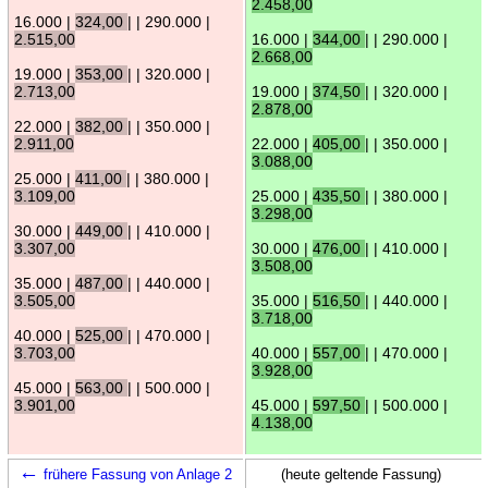
2.458,00
16.000 |
324,00
| | 290.000 |
2.515,00
16.000 |
344,00
| | 290.000 |
2.668,00
19.000 |
353,00
| | 320.000 |
2.713,00
19.000 |
374,50
| | 320.000 |
2.878,00
22.000 |
382,00
| | 350.000 |
2.911,00
22.000 |
405,00
| | 350.000 |
3.088,00
25.000 |
411,00
| | 380.000 |
3.109,00
25.000 |
435,50
| | 380.000 |
3.298,00
30.000 |
449,00
| | 410.000 |
3.307,00
30.000 |
476,00
| | 410.000 |
3.508,00
35.000 |
487,00
| | 440.000 |
3.505,00
35.000 |
516,50
| | 440.000 |
3.718,00
40.000 |
525,00
| | 470.000 |
3.703,00
40.000 |
557,00
| | 470.000 |
3.928,00
45.000 |
563,00
| | 500.000 |
3.901,00
45.000 |
597,50
| | 500.000 |
4.138,00
←
frühere Fassung von Anlage 2
(heute geltende Fassung)