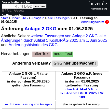
Vorschriftensuche
buzer.de
Normalansicht
§ / Art.
Gesetz
Volltextsuche
Start
>
Inhalt GKG
>
Anlage 2
>
alle Fassungen
>
a.F. Fassung ab
01.06.2025
Änderungsalarm
nur in GKG
Änderung
Anlage 2 GKG
vom 01.06.2025
Ähnliche Seiten:
weitere Fassungen von Anlage 2 GKG
,
alle
Änderungen durch Artikel 5 KostBRÄG 2025 am 1. Juni 2025
und
Änderungshistorie des GKG
Hervorhebungen:
alter Text
,
neuer Text
Änderung verpasst?
GKG hier überwachen!
Anlage 2 GKG a.F. (alte
Anlage 2 GKG n.F. (neue
Fassung)
Fassung)
in der vor dem 01.06.2025
in der am 01.06.2025
geltenden Fassung
geltenden Fassung
durch Artikel 5 G. v.
07.04.2025 BGBl. 2025 I Nr.
109
←
frühere Fassung von Anlage 2
(heute geltende Fassung)