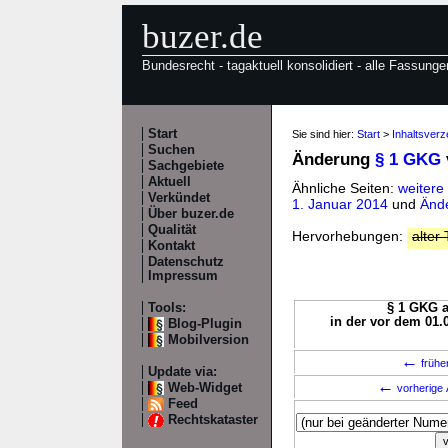
buzer.de
Bundesrecht - tagaktuell konsolidiert - alle Fassunge
Start
Sie sind hier:
Start
>
Inhaltsver
Suchen
Änderung
§ 1 GKG
Sachgebiete
Aktuell
Ähnliche Seiten:
weitere
Verkündet
1. Januar 2014
und
Änd
Über buzer.de
Qualität
Hervorhebungen:
alter 
Kontakt
Datenschutz
Impressum
Tools:
§ 1 GKG a
in der vor dem 01.
Blog-Plugin
Mobilversion
←
frühe
Update via:
←
Web-Widget
vorherige 
Feed
Rechtskataster