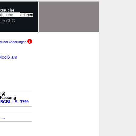
extsuche
r in GKG
il bei Änderungen
RModG am
ng)
n Fassung
 BGBl. I S. 3799
→
→
5