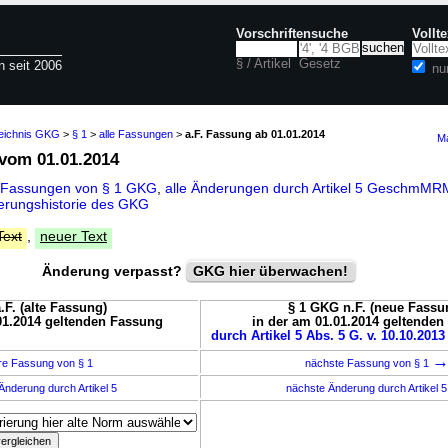
Vorschriftensuche
Vollt
§ / Artikel
Gesetz
n seit 2006
nu
zeichnis GKG
>
§ 1
>
alle Fassungen
>
a.F. Fassung ab 01.01.2014
Ma
vom 01.01.2014
 Fassungen von § 1 GKG
,
alle Änderungen durch Artikel 5 GeschmM
erungshistorie des GKG
Text
,
neuer Text
Änderung verpasst?
GKG hier überwachen!
.F. (alte Fassung)
§ 1 GKG n.F. (neue Fassu
01.2014 geltenden Fassung
in der am 01.01.2014 geltende
durch Artikel 5 Abs. 5 G. v. 10.10.2013
re Fassung von § 1
nächste Fassung von § 1
Änderung durch Artikel 5
nächste Änderung durch Artikel 