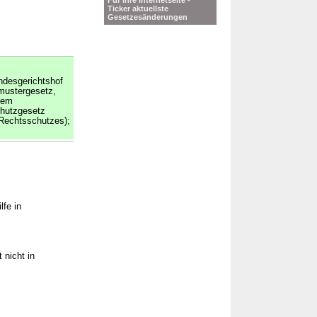
Für Ihre Internetseite -
Ticker aktuellste
Gesetzesänderungen
ndesgerichtshof
mustergesetz,
dem
chutzgesetz
 Rechtsschutzes);
lfe in
 nicht in