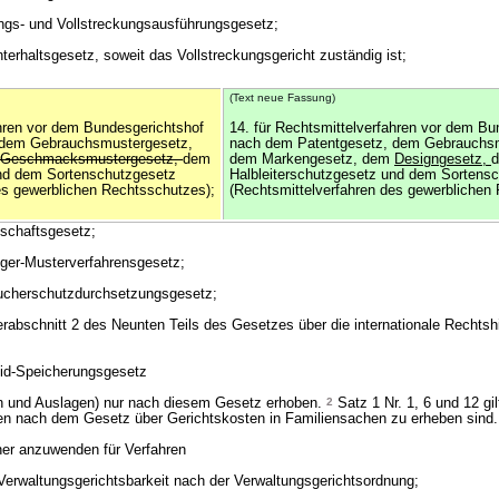
gs- und Vollstreckungsausführungsgesetz;
erhaltsgesetz, soweit das Vollstreckungsgericht zuständig ist;
(Text neue Fassung)
ahren vor dem Bundesgerichtshof
14. für Rechtsmittelverfahren vor dem Bu
 dem Gebrauchsmustergesetz,
nach dem Patentgesetz, dem Gebrauchs
Geschmacksmustergesetz,
dem
dem Markengesetz, dem
Designgesetz,
und dem Sortenschutzgesetz
Halbleiterschutzgesetz und dem Sortens
es gewerblichen Rechtsschutzes);
(Rechtsmittelverfahren des gewerblichen
tschaftsgesetz;
eger-Musterverfahrensgesetz;
ucherschutzdurchsetzungsgesetz;
rabschnitt 2 des Neunten Teils des Gesetzes über die internationale Rechtshi
id-Speicherungsgesetz
 und Auslagen) nur nach diesem Gesetz erhoben.
2
Satz 1 Nr. 1, 6 und 12 gilt
en nach dem Gesetz über Gerichtskosten in Familiensachen zu erheben sind.
rner anzuwenden für Verfahren
 Verwaltungsgerichtsbarkeit nach der Verwaltungsgerichtsordnung;