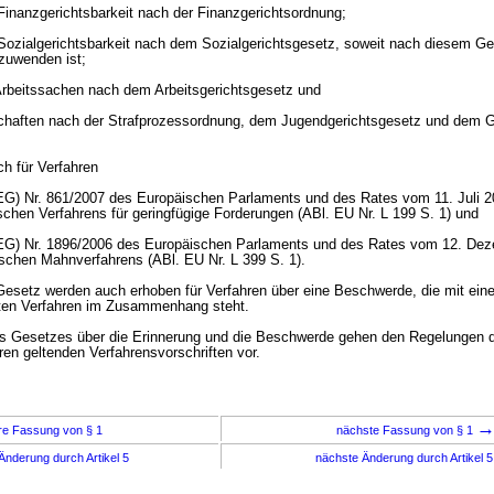
 Finanzgerichtsbarkeit nach der Finanzgerichtsordnung;
 Sozialgerichtsbarkeit nach dem Sozialgerichtsgesetz, soweit nach diesem G
zuwenden ist;
 Arbeitssachen nach dem Arbeitsgerichtsgesetz und
schaften nach der Strafprozessordnung, dem Jugendgerichtsgesetz und dem 
ch für Verfahren
EG) Nr. 861/2007 des Europäischen Parlaments und des Rates vom 11. Juli 2
schen Verfahrens für geringfügige Forderungen (ABl. EU Nr. L 199 S. 1) und
(EG) Nr. 1896/2006 des Europäischen Parlaments und des Rates vom 12. De
schen Mahnverfahrens (ABl. EU Nr. L 399 S. 1).
esetz werden auch erhoben für Verfahren über eine Beschwerde, die mit ein
ten Verfahren im Zusammenhang steht.
ses Gesetzes über die Erinnerung und die Beschwerde gehen den Regelungen d
ren geltenden Verfahrensvorschriften vor.
re Fassung von § 1
nächste Fassung von § 1
Änderung durch Artikel 5
nächste Änderung durch Artikel 