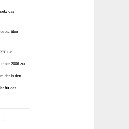
esetz das
Gesetz über
007 zur
zember 2006 zur
em der in den
er für das
→
→
5