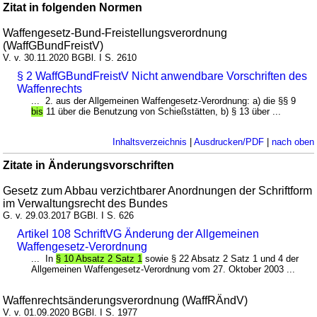
Zitat in folgenden Normen
Waffengesetz-Bund-Freistellungsverordnung
(WaffGBundFreistV)
V. v. 30.11.2020 BGBl. I S. 2610
§ 2 WaffGBundFreistV Nicht anwendbare Vorschriften des
Waffenrechts
... 2. aus der Allgemeinen Waffengesetz-Verordnung: a) die §§ 9
bis
11 über die Benutzung von Schießstätten, b) § 13 über ...
Inhaltsverzeichnis
|
Ausdrucken/PDF
|
nach oben
Zitate in Änderungsvorschriften
Gesetz zum Abbau verzichtbarer Anordnungen der Schriftform
im Verwaltungsrecht des Bundes
G. v. 29.03.2017 BGBl. I S. 626
Artikel 108 SchriftVG Änderung der Allgemeinen
Waffengesetz-Verordnung
... In
§ 10 Absatz 2 Satz 1
sowie § 22 Absatz 2 Satz 1 und 4 der
Allgemeinen Waffengesetz-Verordnung vom 27. Oktober 2003 ...
Waffenrechtsänderungsverordnung (WaffRÄndV)
V. v. 01.09.2020 BGBl. I S. 1977