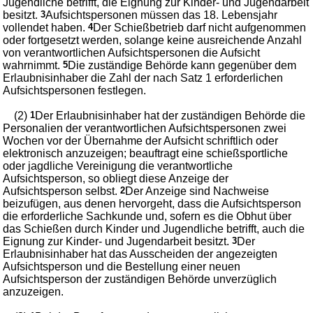
Jugendliche betrifft, die Eignung zur Kinder- und Jugendarbeit
besitzt.
3
Aufsichtspersonen müssen das 18. Lebensjahr
vollendet haben.
4
Der Schießbetrieb darf nicht aufgenommen
oder fortgesetzt werden, solange keine ausreichende Anzahl
von verantwortlichen Aufsichtspersonen die Aufsicht
wahrnimmt.
5
Die zuständige Behörde kann gegenüber dem
Erlaubnisinhaber die Zahl der nach Satz 1 erforderlichen
Aufsichtspersonen festlegen.
(2)
1
Der Erlaubnisinhaber hat der zuständigen Behörde die
Personalien der verantwortlichen Aufsichtspersonen zwei
Wochen vor der Übernahme der Aufsicht schriftlich oder
elektronisch anzuzeigen; beauftragt eine schießsportliche
oder jagdliche Vereinigung die verantwortliche
Aufsichtsperson, so obliegt diese Anzeige der
Aufsichtsperson selbst.
2
Der Anzeige sind Nachweise
beizufügen, aus denen hervorgeht, dass die Aufsichtsperson
die erforderliche Sachkunde und, sofern es die Obhut über
das Schießen durch Kinder und Jugendliche betrifft, auch die
Eignung zur Kinder- und Jugendarbeit besitzt.
3
Der
Erlaubnisinhaber hat das Ausscheiden der angezeigten
Aufsichtsperson und die Bestellung einer neuen
Aufsichtsperson der zuständigen Behörde unverzüglich
anzuzeigen.