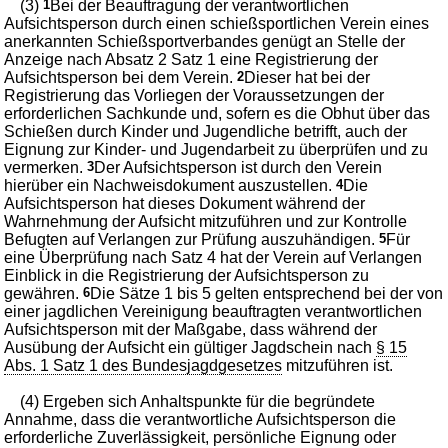
(3)
1
Bei der Beauftragung der verantwortlichen
Aufsichtsperson durch einen schießsportlichen Verein eines
anerkannten Schießsportverbandes genügt an Stelle der
Anzeige nach Absatz 2 Satz 1 eine Registrierung der
Aufsichtsperson bei dem Verein.
2
Dieser hat bei der
Registrierung das Vorliegen der Voraussetzungen der
erforderlichen Sachkunde und, sofern es die Obhut über das
Schießen durch Kinder und Jugendliche betrifft, auch der
Eignung zur Kinder- und Jugendarbeit zu überprüfen und zu
vermerken.
3
Der Aufsichtsperson ist durch den Verein
hierüber ein Nachweisdokument auszustellen.
4
Die
Aufsichtsperson hat dieses Dokument während der
Wahrnehmung der Aufsicht mitzuführen und zur Kontrolle
Befugten auf Verlangen zur Prüfung auszuhändigen.
5
Für
eine Überprüfung nach Satz 4 hat der Verein auf Verlangen
Einblick in die Registrierung der Aufsichtsperson zu
gewähren.
6
Die Sätze 1 bis 5 gelten entsprechend bei der von
einer jagdlichen Vereinigung beauftragten verantwortlichen
Aufsichtsperson mit der Maßgabe, dass während der
Ausübung der Aufsicht ein gültiger Jagdschein nach
§ 15
Abs. 1 Satz 1 des Bundesjagdgesetzes
mitzuführen ist.
(4) Ergeben sich Anhaltspunkte für die begründete
Annahme, dass die verantwortliche Aufsichtsperson die
erforderliche Zuverlässigkeit, persönliche Eignung oder