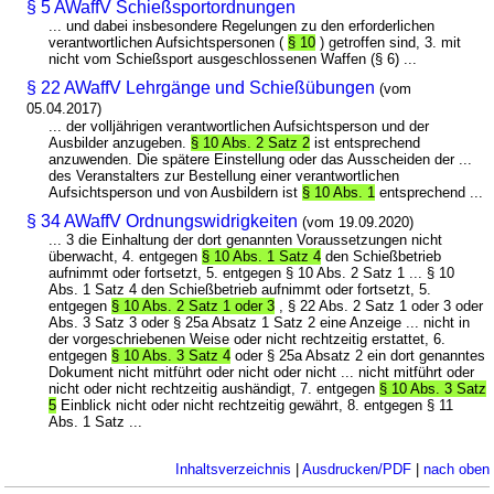
§ 5 AWaffV Schießsportordnungen
... und dabei insbesondere Regelungen zu den erforderlichen
verantwortlichen Aufsichtspersonen (
§ 10
) getroffen sind, 3. mit
nicht vom Schießsport ausgeschlossenen Waffen (§ 6) ...
§ 22 AWaffV Lehrgänge und Schießübungen
(vom
05.04.2017)
... der volljährigen verantwortlichen Aufsichtsperson und der
Ausbilder anzugeben.
§ 10 Abs. 2 Satz 2
ist entsprechend
anzuwenden. Die spätere Einstellung oder das Ausscheiden der ...
des Veranstalters zur Bestellung einer verantwortlichen
Aufsichtsperson und von Ausbildern ist
§ 10 Abs. 1
entsprechend ...
§ 34 AWaffV Ordnungswidrigkeiten
(vom 19.09.2020)
... 3 die Einhaltung der dort genannten Voraussetzungen nicht
überwacht, 4. entgegen
§ 10 Abs. 1 Satz 4
den Schießbetrieb
aufnimmt oder fortsetzt, 5. entgegen § 10 Abs. 2 Satz 1 ... § 10
Abs. 1 Satz 4 den Schießbetrieb aufnimmt oder fortsetzt, 5.
entgegen
§ 10 Abs. 2 Satz 1 oder 3
, § 22 Abs. 2 Satz 1 oder 3 oder
Abs. 3 Satz 3 oder § 25a Absatz 1 Satz 2 eine Anzeige ... nicht in
der vorgeschriebenen Weise oder nicht rechtzeitig erstattet, 6.
entgegen
§ 10 Abs. 3 Satz 4
oder § 25a Absatz 2 ein dort genanntes
Dokument nicht mitführt oder nicht oder nicht ... nicht mitführt oder
nicht oder nicht rechtzeitig aushändigt, 7. entgegen
§ 10 Abs. 3 Satz
5
Einblick nicht oder nicht rechtzeitig gewährt, 8. entgegen § 11
Abs. 1 Satz ...
Inhaltsverzeichnis
|
Ausdrucken/PDF
|
nach oben