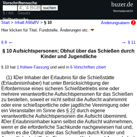
Vorschriftensuche
buzer.de
Normalansicht
§ / Art.
Gesetz
Volltextsuche
Start
>
Inhalt AWaffV
>
§ 10
Änderungsalarm
Hier klicken für
Titel, Fundstelle, Änderungen
etc.
nur in AWaffV
§ 10 - Allgemeine Waffengesetz-Verordnung
←
→
§ 9
§ 11
(AWaffV)
§ 10 Aufsichtspersonen; Obhut über das Schießen durch
V. v. 27.10.2003
BGBl. I S. 2123
; zuletzt geändert durch
Artikel 1
V. v.
Kinder und Jugendliche
11.07.2025
BGBl. 2025 I Nr. 162
Geltung ab 01.12.2003; FNA: 7133-4-1
Waffen
§ 10 hat
1 frühere Fassung
und wird in
6 Vorschriften zitiert
12 weitere Fassungen
|
Drucksachen / Entwurf / Begründung
|
wird in 28 Vorschriften zitiert
(1)
1
Der Inhaber der Erlaubnis für die Schießstätte
(Erlaubnisinhaber) hat unter Berücksichtigung der
Abschnitt 4 Benutzung von Schießstätten
Erfordernisse eines sicheren Schießbetriebs eine oder
mehrere verantwortliche Aufsichtspersonen für das Schießen
zu bestellen, soweit er nicht selbst die Aufsicht wahrnimmt
oder eine schießsportliche oder jagdliche Vereinigung oder
ein Veranstalter im Sinne des
§ 22
durch eigene
verantwortliche Aufsichtspersonen die Aufsicht übernimmt.
2
Der Erlaubnisinhaber kann selbst die Aufsicht wahrnehmen,
wenn er die erforderliche Sachkunde nachgewiesen hat und,
sofern es die Obhut über das Schießen durch Kinder und