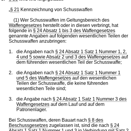
„
§ 21
Kennzeichnung von Schusswaffen
(1) Wer Schusswaffen im Geltungsbereich des
Waffengesetzes
herstellt oder in diesen verbringt, hat
folgende in
§ 24 Absatz 1 bis 3 des Waffengesetzes
genannte Angaben auf folgenden wesentlichen Teilen der
Schusswaffen anzubringen:
1.
die Angaben nach
§ 24 Absatz 1 Satz 1 Nummer 1, 2,
4 und 5 sowie Absatz 2 und 3 des Waffengesetzes
auf
dem führenden wesentlichen Teil der Schusswaffe;
2.
die Angaben nach
§ 24 Absatz 1 Satz 1 Nummer 1
und 5 des Waffengesetzes
auf den wesentlichen
Teilen der Schusswaffe, die keine führenden
wesentlichen Teile sind;
3.
die Angabe nach
§ 24 Absatz 1 Satz 1 Nummer 3 des
Waffengesetzes
auf dem Lauf und auf dem
Patronenlager.
Bei Schusswaffen, deren Bauart nach
§ 8 des
Beschussgesetzes
zugelassen ist, sind die nach
§ 24
Absatz 1 Satz 1 Nummer 1 und 3 in Verbindung mit Satz 2