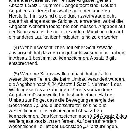
führenden wesentlichen Teil alle Angaben gemäß
Absatz 1 Satz 1 Nummer 1 angebracht sind. Deuten
Angaben auf der Schusswaffe auf einen anderen
Hersteller hin, so sind diese durch zwei waagerecht
dauerhaft eingebrachte Striche zu entwerten, wobei die
Angaben weiterhin lesbar bleiben müssen. Angaben auf
der Schusswaffe, die auf eine andere Munition oder auf
ein anderes Laufkaliber hindeuten, sind zu entwerten.
(4) Wer ein wesentliches Teil einer Schusswaffe
austauscht, hat das neu eingebaute wesentliche Teil wie
in Absatz 1 bestimmt zu kennzeichnen. Absatz 3 gilt
entsprechend.
(5) Wer eine Schusswaffe umbaut, hat auf allen
wesentlichen Teilen, die beim Umbau verändert wurden,
die Angaben nach
§ 24 Absatz 1 Satz 1 Nummer 1 des
Waffengesetzes
anzubringen. Bereits vorhandene
Angaben müssen weiterhin lesbar bleiben. Hat der
Umbau zur Folge, dass die Bewegungsenergie der
Geschosse 7,5 Joule überschreitet, so sind alle
wesentlichen Teile entsprechend Absatz 1 zu
kennzeichnen. Das Kennzeichen nach
§ 24 Absatz 2 des
Waffengesetzes
ist zu entfernen. Auf dem führenden
wesentlichen Teil ist der Buchstabe „U" anzubringen.