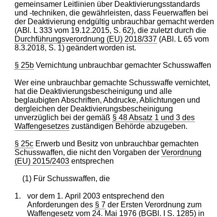
gemeinsamer Leitlinien über Deaktivierungsstandards
und -techniken, die gewährleisten, dass Feuerwaffen bei
der Deaktivierung endgültig unbrauchbar gemacht werden
(ABl. L 333 vom 19.12.2015, S. 62), die zuletzt durch die
Durchführungsverordnung (EU) 2018/337
(ABl. L 65 vom
8.3.2018, S. 1) geändert worden ist.
§ 25b
Vernichtung unbrauchbar gemachter Schusswaffen
Wer eine unbrauchbar gemachte Schusswaffe vernichtet,
hat die Deaktivierungsbescheinigung und alle
beglaubigten Abschriften, Abdrucke, Ablichtungen und
dergleichen der Deaktivierungsbescheinigung
unverzüglich bei der gemäß
§ 48 Absatz 1 und 3 des
Waffengesetzes
zuständigen Behörde abzugeben.
§ 25c
Erwerb und Besitz von unbrauchbar gemachten
Schusswaffen, die nicht den Vorgaben der
Verordnung
(EU) 2015/2403
entsprechen
(1) Für Schusswaffen, die
1.
vor dem 1. April 2003 entsprechend den
Anforderungen des
§ 7
der Ersten Verordnung zum
Waffengesetz
vom 24. Mai 1976 (BGBl. I S. 1285) in