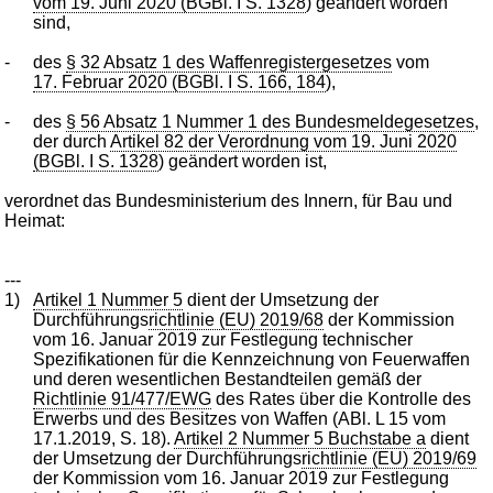
vom 19. Juni 2020 (BGBl. I S. 1328
) geändert worden
sind,
-
des
§ 32 Absatz 1 des Waffenregistergesetzes
vom
17. Februar 2020 (BGBl. I S. 166, 184
),
-
des
§ 56 Absatz 1 Nummer 1 des Bundesmeldegesetzes
,
der durch
Artikel 82 der Verordnung vom 19. Juni 2020
(BGBl. I S. 1328
) geändert worden ist,
verordnet das Bundesministerium des Innern, für Bau und
Heimat:
---
1)
Artikel 1 Nummer 5
dient der Umsetzung der
Durchführungs
richtlinie (EU) 2019/68
der Kommission
vom 16. Januar 2019 zur Festlegung technischer
Spezifikationen für die Kennzeichnung von Feuerwaffen
und deren wesentlichen Bestandteilen gemäß der
Richtlinie 91/477/EWG
des Rates über die Kontrolle des
Erwerbs und des Besitzes von Waffen (ABl. L 15 vom
17.1.2019, S. 18).
Artikel 2 Nummer 5 Buchstabe a
dient
der Umsetzung der Durchführungs
richtlinie (EU) 2019/69
der Kommission vom 16. Januar 2019 zur Festlegung