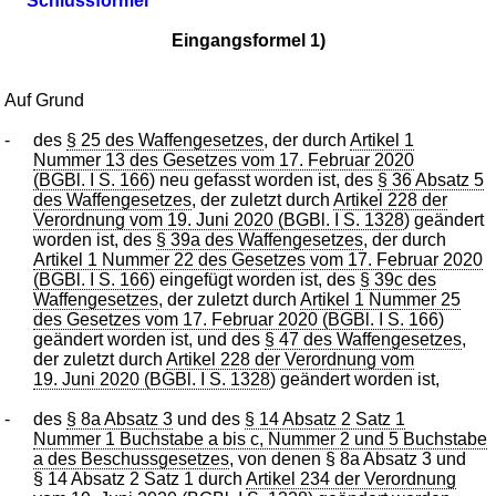
Schlussformel
Eingangsformel 1)
Auf Grund
-
des
§ 25 des Waffengesetzes
, der durch
Artikel 1
Nummer 13 des Gesetzes vom 17. Februar 2020
(BGBl. I S. 166
) neu gefasst worden ist, des
§ 36 Absatz 5
des Waffengesetzes
, der zuletzt durch
Artikel 228 der
Verordnung vom 19. Juni 2020 (BGBl. I S. 1328
) geändert
worden ist, des
§ 39a des Waffengesetzes
, der durch
Artikel 1 Nummer 22 des Gesetzes vom 17. Februar 2020
(BGBl. I S. 166
) eingefügt worden ist, des
§ 39c des
Waffengesetzes
, der zuletzt durch
Artikel 1 Nummer 25
des Gesetzes vom 17. Februar 2020 (BGBl. I S. 166
)
geändert worden ist, und des
§ 47 des Waffengesetzes
,
der zuletzt durch
Artikel 228 der Verordnung vom
19. Juni 2020 (BGBl. I S. 1328
) geändert worden ist,
-
des
§ 8a Absatz 3
und des
§ 14 Absatz 2 Satz 1
Nummer 1 Buchstabe a bis c, Nummer 2 und 5 Buchstabe
a des Beschussgesetzes
, von denen § 8a Absatz 3 und
§ 14 Absatz 2 Satz 1 durch
Artikel 234 der Verordnung