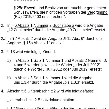
§ 25c
Erwerb und Besitz von unbrauchbar gemachten
Schusswaffen, die nicht den Vorgaben der
Verordnung
(EU) 2015/2403
entsprechen".
2.
In
§ 6 Absatz 1 Nummer 2 Buchstabe a
wird die Angabe
„42 Zentimeter" durch die Angabe „40 Zentimeter" ersetzt.
2a.
In
§ 7 Absatz 2
wird die Angabe „
§ 15
Abs. 6" durch die
Angabe „§ 15a Absatz 1" ersetzt.
3.
§ 13
wird wie folgt geändert:
a)
In Absatz 1 Satz 1 Nummer 1 und Absatz 2 Nummer 3,
4 und 5 werden jeweils die Wörter „oder Juli 2012"
durch die Wörter „, Juli 2012 oder Juli 2019" ersetzt.
b)
In Absatz 3 Satz 1 Nummer 1 wird die Angabe
„bis 1.3.4" durch die Angabe „bis 1.3.3" ersetzt.
4.
Abschnitt 6 Unterabschnitt 2 wird wie folgt gefasst:
„Unterabschnitt 2 Ersatzdokumentation
§ 17
Grundsätze für das Führen der Ersatzdokumentation