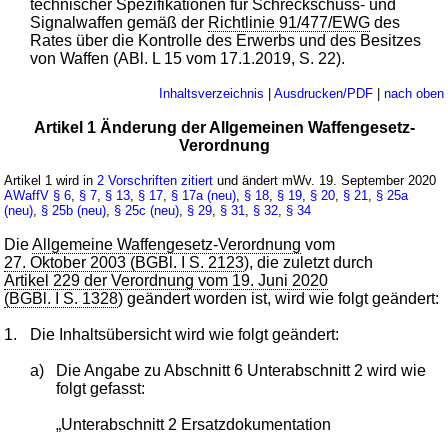
technischer Spezifikationen für Schreckschuss- und
Signalwaffen gemäß der
Richtlinie 91/477/EWG
des
Rates über die Kontrolle des Erwerbs und des Besitzes
von Waffen (ABl. L 15 vom 17.1.2019, S. 22).
Inhaltsverzeichnis
|
Ausdrucken/PDF
|
nach oben
Artikel 1 Änderung der Allgemeinen Waffengesetz-
Verordnung
Artikel 1 wird in
2 Vorschriften zitiert
und ändert mWv. 19. September 2020
AWaffV
§ 6
,
§ 7
,
§ 13
,
§ 17
,
§ 17a (neu)
,
§ 18
,
§ 19
,
§ 20
,
§ 21
,
§ 25a
(neu)
,
§ 25b (neu)
,
§ 25c (neu)
,
§ 29
,
§ 31
,
§ 32
,
§ 34
Die
Allgemeine Waffengesetz-Verordnung
vom
27. Oktober 2003 (BGBl. I S. 2123
), die zuletzt durch
Artikel 229 der Verordnung vom 19. Juni 2020
(BGBl. I S. 1328
) geändert worden ist, wird wie folgt geändert:
1.
Die Inhaltsübersicht wird wie folgt geändert:
a)
Die Angabe zu Abschnitt 6 Unterabschnitt 2 wird wie
folgt gefasst:
„Unterabschnitt 2 Ersatzdokumentation