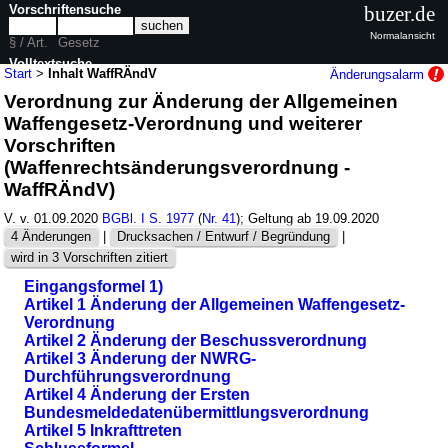
Vorschriftensuche
buzer.de
Normalansicht
§ / Art.
Gesetz
Volltextsuche
Start
>
Inhalt WaffRÄndV
Änderungsalarm
Verordnung zur Änderung der Allgemeinen
nur in WaffRÄndV
Waffengesetz-Verordnung und weiterer
Vorschriften
(Waffenrechtsänderungsverordnung -
WaffRÄndV)
V. v. 01.09.2020
BGBl. I S. 1977
(
Nr. 41
); Geltung ab 19.09.2020
4 Änderungen
|
Drucksachen / Entwurf / Begründung
|
wird in 3 Vorschriften zitiert
Eingangsformel 1)
Artikel 1 Änderung der Allgemeinen Waffengesetz-
Verordnung
Artikel 2 Änderung der Beschussverordnung
Artikel 3 Änderung der NWRG-
Durchführungsverordnung
Artikel 4 Änderung der Ersten
Bundesmeldedatenübermittlungsverordnung
Artikel 5 Inkrafttreten