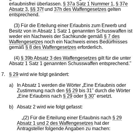
erlaubnisfrei überlassen.
§ 37a Satz 1 Nummer 1
,
§ 37e
Absatz 3
,
§§ 37f
und
37h des Waffengesetzes
gelten
entsprechend.
(3) Für die Erteilung einer Erlaubnis zum Erwerb und
Besitz von in Absatz 1 Satz 1 genannten Schusswaffen ist
weder ein Nachweis der Sachkunde gemäß
§ 7 des
Waffengesetzes
noch ein Nachweis eines Bedürfnisses
gemäß
§ 8 des Waffengesetzes
erforderlich.
(4)
§ 39b Absatz 3 des Waffengesetzes
gilt für die unter
Absatz 1 Satz 1 genannten Schusswaffen entsprechend."
7.
§ 29
wird wie folgt geändert:
a)
In Absatz 1 werden die Wörter „Eine Erlaubnis oder
Zustimmung nach den
§§ 29
bis 31" durch die Wörter
„Eine Erlaubnis nach
§ 29
oder
§ 30
" ersetzt.
b)
Absatz 2 wird wie folgt gefasst:
„(2) Für die Erteilung einer Erlaubnis nach
§ 29
Absatz 1 und 2 des Waffengesetzes
hat der
Antragsteller folgende Angaben zu machen: