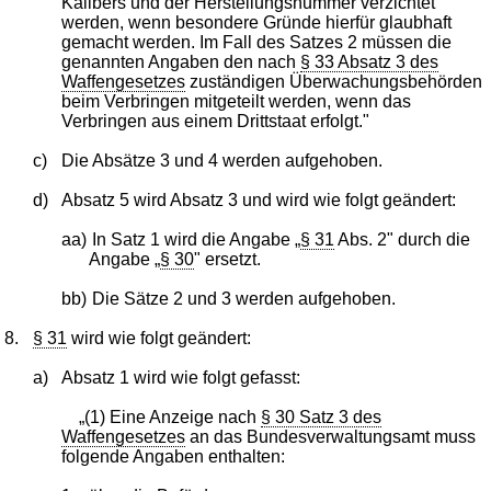
Kalibers und der Herstellungsnummer verzichtet
werden, wenn besondere Gründe hierfür glaubhaft
gemacht werden. Im Fall des Satzes 2 müssen die
genannten Angaben den nach
§ 33 Absatz 3 des
Waffengesetzes
zuständigen Überwachungsbehörden
beim Verbringen mitgeteilt werden, wenn das
Verbringen aus einem Drittstaat erfolgt."
c)
Die Absätze 3 und 4 werden aufgehoben.
d)
Absatz 5 wird Absatz 3 und wird wie folgt geändert:
aa)
In Satz 1 wird die Angabe „
§ 31
Abs. 2" durch die
Angabe „
§ 30
" ersetzt.
bb)
Die Sätze 2 und 3 werden aufgehoben.
8.
§ 31
wird wie folgt geändert:
a)
Absatz 1 wird wie folgt gefasst:
„(1) Eine Anzeige nach
§ 30 Satz 3 des
Waffengesetzes
an das Bundesverwaltungsamt muss
folgende Angaben enthalten: