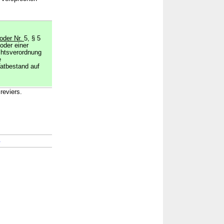
oder Nr.
5, § 5
 oder einer
chtsverordnung
e
atbestand auf
reviers.
→