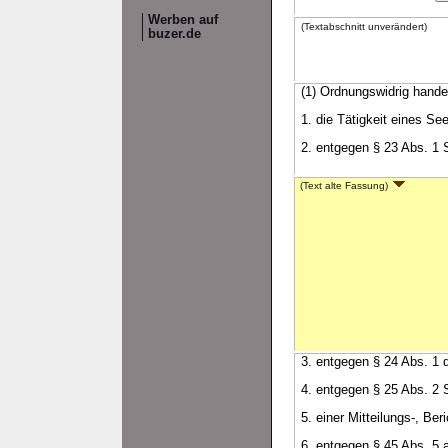
Werben auf
(Textabschnitt unverändert)
buzer.de
(1) Ordnungswidrig handel
1. die Tätigkeit eines S
2. entgegen § 23 Abs. 1 S
(Text alte Fassung)
3. entgegen § 24 Abs. 1 
4. entgegen § 25 Abs. 2 S
5. einer Mitteilungs-, Be
6. entgegen § 45 Abs. 5 a