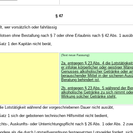
§ 47
t, wer vorsätzlich oder fahrlässig
eelotsen ohne Bestallung nach § 7 oder ohne Erlaubnis nach § 42 Abs. 1 ausüb
atz 1 den Kapitän nicht berät,
(Text neue Fassung)
2a. entgegen § 23 Abs. 4 die Lotstätigkei
er infolge körperlicher oder geistiger Män
Genusses alkoholischer Getränke oder an
berauschender Mittel in der sicheren Aus
Beratung behindert ist,
2b. entgegen § 23 Abs. 5 während der Be
alkoholische Getränke zu sich nimmt oder
Wirkung solcher Getränke steht,
die Lotstätigkeit während der vorgeschriebenen Dauer nicht ausübt,
atz 1 sich der gebotenen technischen Hilfsmittel nicht bedient,
richts-, Auskunfts- oder Unterrichtungspflicht nach § 26 Abs. 1 oder Abs. 2 zuw
ndere als die durch Lotstarifverordnung festgesetzten Lotsgelder fordert, sic