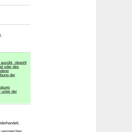
t,
t ausübt, obwohl
gel oder des
derer
übung der
ratung
 unter der
iderhandelt,
h versprechen