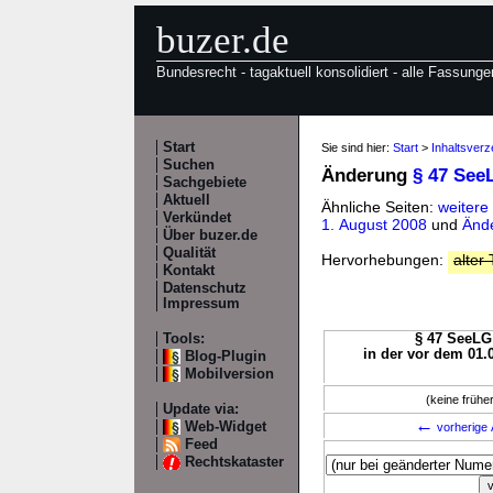
buzer.de
Bundesrecht - tagaktuell konsolidiert - alle Fassunge
Start
Sie sind hier:
Start
>
Inhaltsver
Suchen
Änderung
§ 47 See
Sachgebiete
Aktuell
Ähnliche Seiten:
weitere
Verkündet
1. August 2008
und
Änd
Über buzer.de
Qualität
Hervorhebungen:
alter 
Kontakt
Datenschutz
Impressum
Tools:
§ 47 SeeLG 
in der vor dem 01.
Blog-Plugin
Mobilversion
(keine früh
Update via:
←
Web-Widget
vorherige 
Feed
Rechtskataster