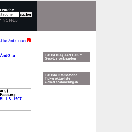
extsuche
r in SeeLG
il bei Änderungen
LGÄndG am
Für Ihr Blog oder Forum -
Gesetze verknüpfen
Für Ihre Internetseite -
Ticker aktuellste
Gesetzesänderungen
sung)
n Fassung
Bl. I S. 1507
→