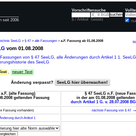
Vorschriftensuche
Vollt
§ / Artikel
Gesetz
n seit 2006
nu
zeichnis SeeLG
>
§ 47
>
alle Fassungen
>
a.F. Fassung ab 01.08.2008
Ma
LG
vom 01.08.2008
 Fassungen von § 47 SeeLG
,
alle Änderungen durch Artikel 1 1. See
erungshistorie des SeeLG
Text
,
neuer Text
Änderung verpasst?
SeeLG hier überwachen!
a.F. (alte Fassung)
§ 47 SeeLG n.F. (neue Fas
08.2008 geltenden Fassung
in der am 01.08.2008 geltende
durch Artikel 1 G. v. 28.07.2008 BG
ere Fassung vorhanden)
nächste Fassung von § 47
Änderung durch Artikel 1