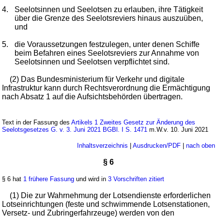
4.
Seelotsinnen und Seelotsen zu erlauben, ihre Tätigkeit
über die Grenze des Seelotsreviers hinaus auszuüben,
und
5.
die Voraussetzungen festzulegen, unter denen Schiffe
beim Befahren eines Seelotsreviers zur Annahme von
Seelotsinnen und Seelotsen verpflichtet sind.
(2) Das Bundesministerium für Verkehr und digitale
Infrastruktur kann durch Rechtsverordnung die Ermächtigung
nach Absatz 1 auf die Aufsichtsbehörden übertragen.
Text in der Fassung des
Artikels 1 Zweites Gesetz zur Änderung des
Seelotsgesetzes G. v. 3. Juni 2021 BGBl. I S. 1471
m.W.v. 10. Juni 2021
Inhaltsverzeichnis
|
Ausdrucken/PDF
|
nach oben
§ 6
§ 6 hat
1 frühere Fassung
und wird in
3 Vorschriften zitiert
(1) Die zur Wahrnehmung der Lotsendienste erforderlichen
Lotseinrichtungen (feste und schwimmende Lotsenstationen,
Versetz- und Zubringerfahrzeuge) werden von den