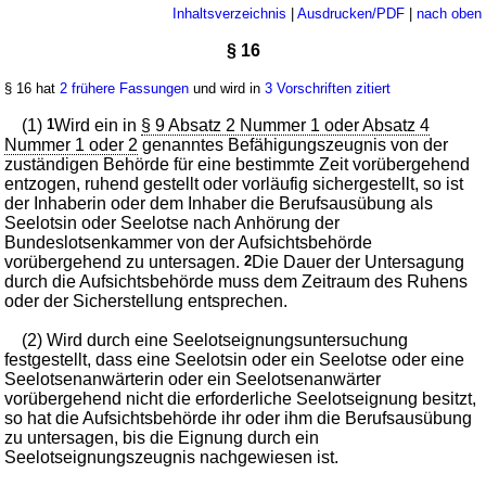
Inhaltsverzeichnis
|
Ausdrucken/PDF
|
nach oben
§ 16
§ 16 hat
2 frühere Fassungen
und wird in
3 Vorschriften zitiert
(1)
1
Wird ein in
§ 9 Absatz 2 Nummer 1 oder Absatz 4
Nummer 1 oder 2
genanntes Befähigungszeugnis von der
zuständigen Behörde für eine bestimmte Zeit vorübergehend
entzogen, ruhend gestellt oder vorläufig sichergestellt, so ist
der Inhaberin oder dem Inhaber die Berufsausübung als
Seelotsin oder Seelotse nach Anhörung der
Bundeslotsenkammer von der Aufsichtsbehörde
vorübergehend zu untersagen.
2
Die Dauer der Untersagung
durch die Aufsichtsbehörde muss dem Zeitraum des Ruhens
oder der Sicherstellung entsprechen.
(2) Wird durch eine Seelotseignungsuntersuchung
festgestellt, dass eine Seelotsin oder ein Seelotse oder eine
Seelotsenanwärterin oder ein Seelotsenanwärter
vorübergehend nicht die erforderliche Seelotseignung besitzt,
so hat die Aufsichtsbehörde ihr oder ihm die Berufsausübung
zu untersagen, bis die Eignung durch ein
Seelotseignungszeugnis nachgewiesen ist.