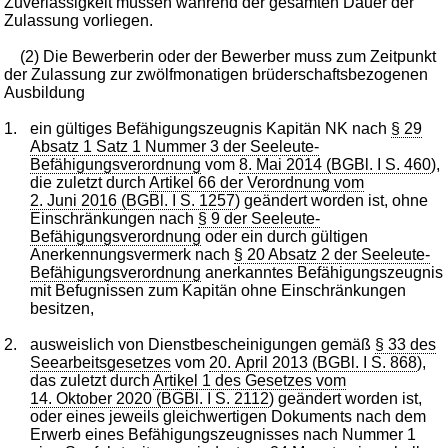
Zuverlässigkeit müssen während der gesamten Dauer der
Zulassung vorliegen.
(2) Die Bewerberin oder der Bewerber muss zum Zeitpunkt
der Zulassung zur zwölfmonatigen brüderschaftsbezogenen
Ausbildung
1.
ein gültiges Befähigungszeugnis Kapitän NK nach
§ 29
Absatz 1 Satz 1 Nummer 3 der Seeleute-
Befähigungsverordnung
vom
8. Mai 2014 (BGBl. I S. 460
),
die zuletzt durch
Artikel 66 der Verordnung vom
2. Juni 2016 (BGBl. I S. 1257
) geändert worden ist, ohne
Einschränkungen nach
§ 9 der Seeleute-
Befähigungsverordnung
oder ein durch gültigen
Anerkennungsvermerk nach
§ 20 Absatz 2 der Seeleute-
Befähigungsverordnung
anerkanntes Befähigungszeugnis
mit Befugnissen zum Kapitän ohne Einschränkungen
besitzen,
2.
ausweislich von Dienstbescheinigungen gemäß
§ 33 des
Seearbeitsgesetzes
vom
20. April 2013 (BGBl. I S. 868
),
das zuletzt durch
Artikel 1 des Gesetzes vom
14. Oktober 2020 (BGBl. I S. 2112
) geändert worden ist,
oder eines jeweils gleichwertigen Dokuments nach dem
Erwerb eines Befähigungszeugnisses nach Nummer 1