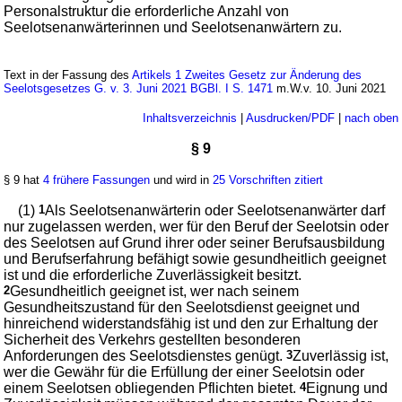
Personalstruktur die erforderliche Anzahl von
Seelotsenanwärterinnen und Seelotsenanwärtern zu.
Text in der Fassung des
Artikels 1 Zweites Gesetz zur Änderung des
Seelotsgesetzes G. v. 3. Juni 2021 BGBl. I S. 1471
m.W.v. 10. Juni 2021
Inhaltsverzeichnis
|
Ausdrucken/PDF
|
nach oben
§ 9
§ 9 hat
4 frühere Fassungen
und wird in
25 Vorschriften zitiert
(1)
1
Als Seelotsenanwärterin oder Seelotsenanwärter darf
nur zugelassen werden, wer für den Beruf der Seelotsin oder
des Seelotsen auf Grund ihrer oder seiner Berufsausbildung
und Berufserfahrung befähigt sowie gesundheitlich geeignet
ist und die erforderliche Zuverlässigkeit besitzt.
2
Gesundheitlich geeignet ist, wer nach seinem
Gesundheitszustand für den Seelotsdienst geeignet und
hinreichend widerstandsfähig ist und den zur Erhaltung der
Sicherheit des Verkehrs gestellten besonderen
Anforderungen des Seelotsdienstes genügt.
3
Zuverlässig ist,
wer die Gewähr für die Erfüllung der einer Seelotsin oder
einem Seelotsen obliegenden Pflichten bietet.
4
Eignung und