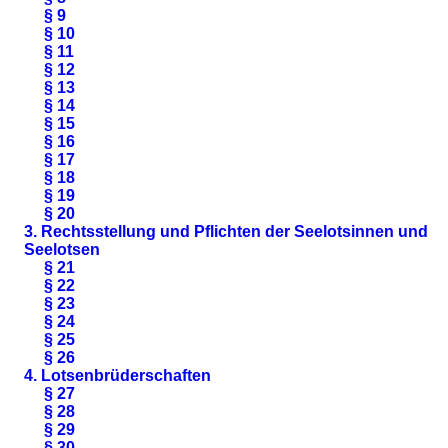
§ 9
§ 10
§ 11
§ 12
§ 13
§ 14
§ 15
§ 16
§ 17
§ 18
§ 19
§ 20
3. Rechtsstellung und Pflichten der Seelotsinnen und
Seelotsen
§ 21
§ 22
§ 23
§ 24
§ 25
§ 26
4. Lotsenbrüderschaften
§ 27
§ 28
§ 29
§ 30