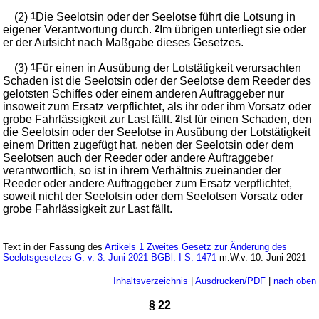
(2)
1
Die Seelotsin oder der Seelotse führt die Lotsung in
eigener Verantwortung durch.
2
Im übrigen unterliegt sie oder
er der Aufsicht nach Maßgabe dieses Gesetzes.
(3)
1
Für einen in Ausübung der Lotstätigkeit verursachten
Schaden ist die Seelotsin oder der Seelotse dem Reeder des
gelotsten Schiffes oder einem anderen Auftraggeber nur
insoweit zum Ersatz verpflichtet, als ihr oder ihm Vorsatz oder
grobe Fahrlässigkeit zur Last fällt.
2
Ist für einen Schaden, den
die Seelotsin oder der Seelotse in Ausübung der Lotstätigkeit
einem Dritten zugefügt hat, neben der Seelotsin oder dem
Seelotsen auch der Reeder oder andere Auftraggeber
verantwortlich, so ist in ihrem Verhältnis zueinander der
Reeder oder andere Auftraggeber zum Ersatz verpflichtet,
soweit nicht der Seelotsin oder dem Seelotsen Vorsatz oder
grobe Fahrlässigkeit zur Last fällt.
Text in der Fassung des
Artikels 1 Zweites Gesetz zur Änderung des
Seelotsgesetzes G. v. 3. Juni 2021 BGBl. I S. 1471
m.W.v. 10. Juni 2021
Inhaltsverzeichnis
|
Ausdrucken/PDF
|
nach oben
§ 22