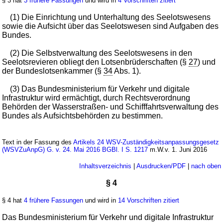
§ 3 hat
3 frühere Fassungen
und wird in
4 Vorschriften zitiert
(1) Die Einrichtung und Unterhaltung des Seelotswesens
sowie die Aufsicht über das Seelotswesen sind Aufgaben des
Bundes.
(2) Die Selbstverwaltung des Seelotswesens in den
Seelotsrevieren obliegt den Lotsenbrüderschaften (§
27
) und
der Bundeslotsenkammer (§
34
Abs. 1).
(3) Das Bundesministerium für Verkehr und digitale
Infrastruktur wird ermächtigt, durch Rechtsverordnung
Behörden der Wasserstraßen- und Schifffahrtsverwaltung des
Bundes als Aufsichtsbehörden zu bestimmen.
Text in der Fassung des
Artikels 24 WSV-Zuständigkeitsanpassungsgesetz
(WSVZuAnpG) G. v. 24. Mai 2016 BGBl. I S. 1217
m.W.v. 1. Juni 2016
Inhaltsverzeichnis
|
Ausdrucken/PDF
|
nach oben
§ 4
§ 4 hat
4 frühere Fassungen
und wird in
14 Vorschriften zitiert
Das Bundesministerium für Verkehr und digitale Infrastruktur