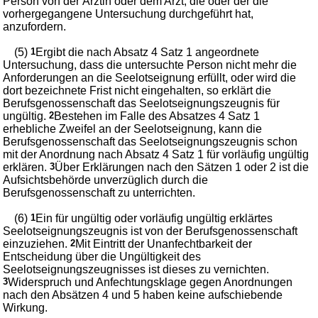
Person von der Ärztin oder dem Arzt, die oder der die
vorhergegangene Untersuchung durchgeführt hat,
anzufordern.
(5)
1
Ergibt die nach Absatz 4 Satz 1 angeordnete
Untersuchung, dass die untersuchte Person nicht mehr die
Anforderungen an die Seelotseignung erfüllt, oder wird die
dort bezeichnete Frist nicht eingehalten, so erklärt die
Berufsgenossenschaft das Seelotseignungszeugnis für
ungültig.
2
Bestehen im Falle des Absatzes 4 Satz 1
erhebliche Zweifel an der Seelotseignung, kann die
Berufsgenossenschaft das Seelotseignungszeugnis schon
mit der Anordnung nach Absatz 4 Satz 1 für vorläufig ungültig
erklären.
3
Über Erklärungen nach den Sätzen 1 oder 2 ist die
Aufsichtsbehörde unverzüglich durch die
Berufsgenossenschaft zu unterrichten.
(6)
1
Ein für ungültig oder vorläufig ungültig erklärtes
Seelotseignungszeugnis ist von der Berufsgenossenschaft
einzuziehen.
2
Mit Eintritt der Unanfechtbarkeit der
Entscheidung über die Ungültigkeit des
Seelotseignungszeugnisses ist dieses zu vernichten.
3
Widerspruch und Anfechtungsklage gegen Anordnungen
nach den Absätzen 4 und 5 haben keine aufschiebende
Wirkung.