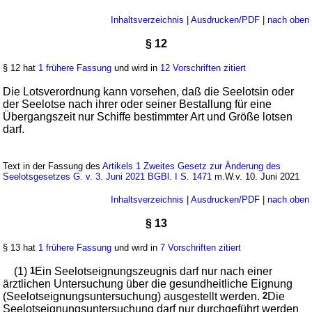
Inhaltsverzeichnis
|
Ausdrucken/PDF
|
nach oben
§ 12
§ 12 hat
1 frühere Fassung
und wird in
12 Vorschriften zitiert
Die Lotsverordnung kann vorsehen, daß die Seelotsin oder
der Seelotse nach ihrer oder seiner Bestallung für eine
Übergangszeit nur Schiffe bestimmter Art und Größe lotsen
darf.
Text in der Fassung des
Artikels 1 Zweites Gesetz zur Änderung des
Seelotsgesetzes G. v. 3. Juni 2021 BGBl. I S. 1471
m.W.v. 10. Juni 2021
Inhaltsverzeichnis
|
Ausdrucken/PDF
|
nach oben
§ 13
§ 13 hat
1 frühere Fassung
und wird in
7 Vorschriften zitiert
(1)
1
Ein Seelotseignungszeugnis darf nur nach einer
ärztlichen Untersuchung über die gesundheitliche Eignung
(Seelotseignungsuntersuchung) ausgestellt werden.
2
Die
Seelotseignungsuntersuchung darf nur durchgeführt werden