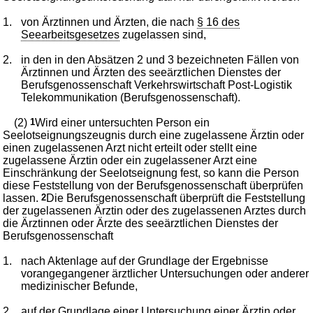
1.
von Ärztinnen und Ärzten, die nach
§ 16 des
Seearbeitsgesetzes
zugelassen sind,
2.
in den in den Absätzen 2 und 3 bezeichneten Fällen von
Ärztinnen und Ärzten des seeärztlichen Dienstes der
Berufsgenossenschaft Verkehrswirtschaft Post-Logistik
Telekommunikation (Berufsgenossenschaft).
(2)
1
Wird einer untersuchten Person ein
Seelotseignungszeugnis durch eine zugelassene Ärztin oder
einen zugelassenen Arzt nicht erteilt oder stellt eine
zugelassene Ärztin oder ein zugelassener Arzt eine
Einschränkung der Seelotseignung fest, so kann die Person
diese Feststellung von der Berufsgenossenschaft überprüfen
lassen.
2
Die Berufsgenossenschaft überprüft die Feststellung
der zugelassenen Ärztin oder des zugelassenen Arztes durch
die Ärztinnen oder Ärzte des seeärztlichen Dienstes der
Berufsgenossenschaft
1.
nach Aktenlage auf der Grundlage der Ergebnisse
vorangegangener ärztlicher Untersuchungen oder anderer
medizinischer Befunde,
2.
auf der Grundlage einer Untersuchung einer Ärztin oder