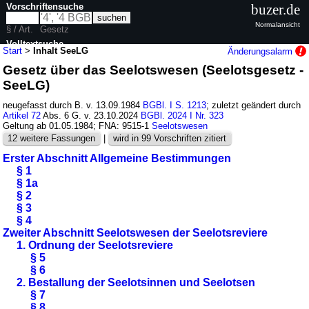
Vorschriftensuche
buzer.de
Normalansicht
§ / Art.
Gesetz
Volltextsuche
Start
>
Inhalt SeeLG
Änderungsalarm
Gesetz über das Seelotswesen (Seelotsgesetz -
nur in SeeLG
SeeLG)
neugefasst durch B. v. 13.09.1984
BGBl. I S. 1213
; zuletzt geändert durch
Artikel 72
Abs. 6 G. v. 23.10.2024
BGBl. 2024 I Nr. 323
Geltung ab 01.05.1984; FNA: 9515-1
Seelotswesen
12 weitere Fassungen
|
wird in 99 Vorschriften zitiert
Erster Abschnitt Allgemeine Bestimmungen
§ 1
§ 1a
§ 2
§ 3
§ 4
Zweiter Abschnitt Seelotswesen der Seelotsreviere
1. Ordnung der Seelotsreviere
§ 5
§ 6
2. Bestallung der Seelotsinnen und Seelotsen
§ 7
§ 8