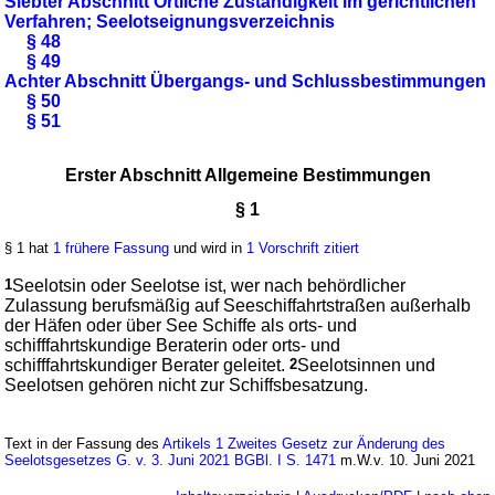
Siebter Abschnitt Örtliche Zuständigkeit im gerichtlichen
Verfahren; Seelotseignungsverzeichnis
§ 48
§ 49
Achter Abschnitt Übergangs- und Schlussbestimmungen
§ 50
§ 51
Erster Abschnitt Allgemeine Bestimmungen
§ 1
§ 1 hat
1 frühere Fassung
und wird in
1 Vorschrift zitiert
1
Seelotsin oder Seelotse ist, wer nach behördlicher
Zulassung berufsmäßig auf Seeschiffahrtstraßen außerhalb
der Häfen oder über See Schiffe als orts- und
schifffahrtskundige Beraterin oder orts- und
schifffahrtskundiger Berater geleitet.
2
Seelotsinnen und
Seelotsen gehören nicht zur Schiffsbesatzung.
Text in der Fassung des
Artikels 1 Zweites Gesetz zur Änderung des
Seelotsgesetzes G. v. 3. Juni 2021 BGBl. I S. 1471
m.W.v. 10. Juni 2021