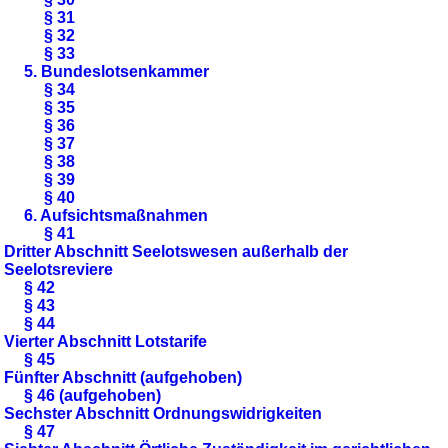
§ 31
§ 32
§ 33
5. Bundeslotsenkammer
§ 34
§ 35
§ 36
§ 37
§ 38
§ 39
§ 40
6. Aufsichtsmaßnahmen
§ 41
Dritter Abschnitt Seelotswesen außerhalb der
Seelotsreviere
§ 42
§ 43
§ 44
Vierter Abschnitt Lotstarife
§ 45
Fünfter Abschnitt (aufgehoben)
§ 46 (aufgehoben)
Sechster Abschnitt Ordnungswidrigkeiten
§ 47