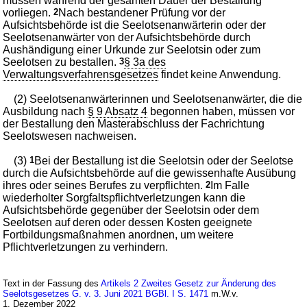
müssen während der gesamten Dauer der Bestallung
vorliegen.
2
Nach bestandener Prüfung vor der
Aufsichtsbehörde ist die Seelotsenanwärterin oder der
Seelotsenanwärter von der Aufsichtsbehörde durch
Aushändigung einer Urkunde zur Seelotsin oder zum
Seelotsen zu bestallen.
3
§ 3a des
Verwaltungsverfahrensgesetzes
findet keine Anwendung.
(2) Seelotsenanwärterinnen und Seelotsenanwärter, die die
Ausbildung nach
§ 9 Absatz 4
begonnen haben, müssen vor
der Bestallung den Masterabschluss der Fachrichtung
Seelotswesen nachweisen.
(3)
1
Bei der Bestallung ist die Seelotsin oder der Seelotse
durch die Aufsichtsbehörde auf die gewissenhafte Ausübung
ihres oder seines Berufes zu verpflichten.
2
Im Falle
wiederholter Sorgfaltspflichtverletzungen kann die
Aufsichtsbehörde gegenüber der Seelotsin oder dem
Seelotsen auf deren oder dessen Kosten geeignete
Fortbildungsmaßnahmen anordnen, um weitere
Pflichtverletzungen zu verhindern.
Text in der Fassung des
Artikels 2 Zweites Gesetz zur Änderung des
Seelotsgesetzes G. v. 3. Juni 2021 BGBl. I S. 1471
m.W.v.
1. Dezember 2022