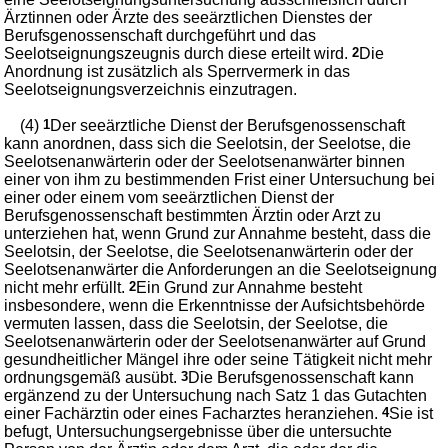
Ärztinnen oder Ärzte des seeärztlichen Dienstes der
Berufsgenossenschaft durchgeführt und das
Seelotseignungszeugnis durch diese erteilt wird.
2
Die
Anordnung ist zusätzlich als Sperrvermerk in das
Seelotseignungsverzeichnis einzutragen.
(4)
1
Der seeärztliche Dienst der Berufsgenossenschaft
kann anordnen, dass sich die Seelotsin, der Seelotse, die
Seelotsenanwärterin oder der Seelotsenanwärter binnen
einer von ihm zu bestimmenden Frist einer Untersuchung bei
einer oder einem vom seeärztlichen Dienst der
Berufsgenossenschaft bestimmten Ärztin oder Arzt zu
unterziehen hat, wenn Grund zur Annahme besteht, dass die
Seelotsin, der Seelotse, die Seelotsenanwärterin oder der
Seelotsenanwärter die Anforderungen an die Seelotseignung
nicht mehr erfüllt.
2
Ein Grund zur Annahme besteht
insbesondere, wenn die Erkenntnisse der Aufsichtsbehörde
vermuten lassen, dass die Seelotsin, der Seelotse, die
Seelotsenanwärterin oder der Seelotsenanwärter auf Grund
gesundheitlicher Mängel ihre oder seine Tätigkeit nicht mehr
ordnungsgemäß ausübt.
3
Die Berufsgenossenschaft kann
ergänzend zu der Untersuchung nach Satz 1 das Gutachten
einer Fachärztin oder eines Facharztes heranziehen.
4
Sie ist
befugt, Untersuchungsergebnisse über die untersuchte