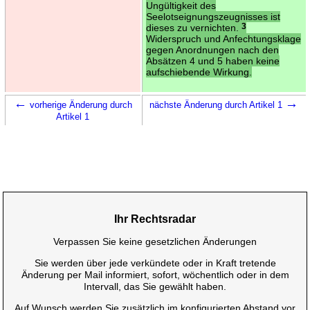
Ungültigkeit des
Seelotseignungszeugnisses ist
dieses zu vernichten.
3
Widerspruch und Anfechtungsklage
gegen Anordnungen nach den
Absätzen 4 und 5 haben keine
aufschiebende Wirkung.
←
→
vorherige Änderung durch
nächste Änderung durch Artikel 1
Artikel 1
Ihr Rechtsradar
Verpassen Sie keine gesetzlichen Änderungen
Sie werden über jede verkündete oder in Kraft tretende
Änderung per Mail informiert, sofort, wöchentlich oder in dem
Intervall, das Sie gewählt haben.
Auf Wunsch werden Sie zusätzlich im konfigurierten Abstand vor