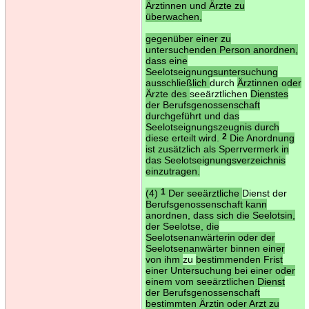
Ärztinnen und Ärzte zu
überwachen,
gegenüber einer zu
untersuchenden Person anordnen,
dass eine
Seelotseignungsuntersuchung
ausschließlich
durch
Ärztinnen oder
Ärzte des
seeärztlichen
Dienstes
der Berufsgenossenschaft
durchgeführt und das
Seelotseignungszeugnis durch
diese erteilt wird.
2
Die Anordnung
ist zusätzlich als Sperrvermerk in
das Seelotseignungsverzeichnis
einzutragen.
(4)
1
Der seeärztliche
Dienst der
Berufsgenossenschaft kann
anordnen, dass sich die Seelotsin,
der Seelotse, die
Seelotsenanwärterin oder der
Seelotsenanwärter binnen einer
von ihm
zu
bestimmenden Frist
einer Untersuchung bei einer oder
einem vom seeärztlichen Dienst
der Berufsgenossenschaft
bestimmten Ärztin oder Arzt zu