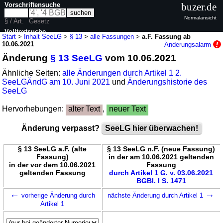
Vorschriftensuche
buzer.de
Normalansicht
§ / Art.
Gesetz
Volltextsuche
Start
>
Inhalt SeeLG
>
§ 13
>
alle Fassungen
>
a.F. Fassung ab
10.06.2021
Änderungsalarm
nur in SeeLG
Änderung
§ 13 SeeLG
vom 10.06.2021
Ähnliche Seiten:
alle Änderungen durch Artikel 1 2.
SeeLGÄndG am 10. Juni 2021
und
Änderungshistorie des
SeeLG
Hervorhebungen:
alter Text
,
neuer Text
Änderung verpasst?
SeeLG hier überwachen!
§ 13 SeeLG a.F. (alte
§ 13 SeeLG n.F. (neue Fassung)
Fassung)
in der am 10.06.2021 geltenden
in der vor dem 10.06.2021
Fassung
geltenden Fassung
durch Artikel 1 G. v. 03.06.2021
BGBl. I S. 1471
←
→
vorherige Änderung durch
nächste Änderung durch Artikel 1
Artikel 1