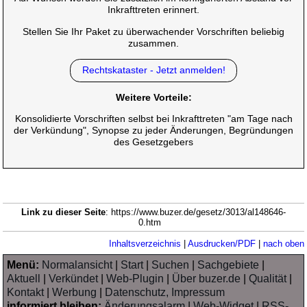
Inkrafttreten erinnert.
Stellen Sie Ihr Paket zu überwachender Vorschriften beliebig
zusammen.
Rechtskataster - Jetzt anmelden!
Weitere Vorteile:
Konsolidierte Vorschriften selbst bei Inkrafttreten "am Tage nach
der Verkündung", Synopse zu jeder Änderungen, Begründungen
des Gesetzgebers
Link zu dieser Seite
: https://www.buzer.de/gesetz/3013/al148646-
0.htm
Inhaltsverzeichnis
|
Ausdrucken/PDF
|
nach oben
Menü:
Normalansicht
|
Start
|
Suchen
|
Sachgebiete
|
Aktuell
|
Verkündet
|
Web-Plugin
|
Über buzer.de
|
Qualität
|
Kontakt
|
Werbung
|
Datenschutz, Impressum
informiert bleiben:
Änderungsalarm
|
Web-Widget
|
RSS-